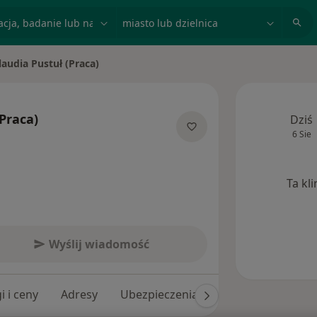
acja, badanie lub nazwisko
miasto lub dzielnica
laudia Pustuł (Praca)
 miasto
(Praca)
Dziś
6 Sie
 specjalizacjach
Ta kl
Wyślij wiadomość
i i ceny
Adresy
Ubezpieczenia
Opinie (111)
O