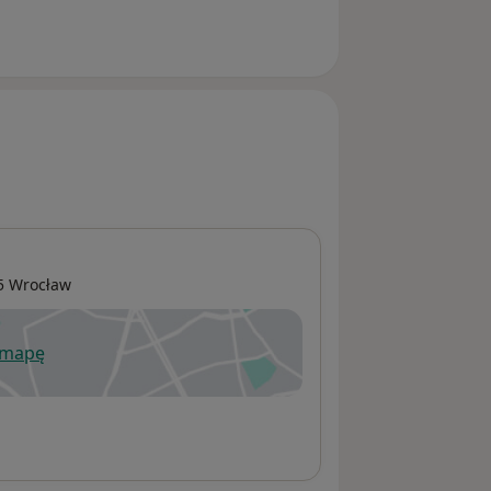
05
Wrocław
 mapę
wiera się w nowej karcie