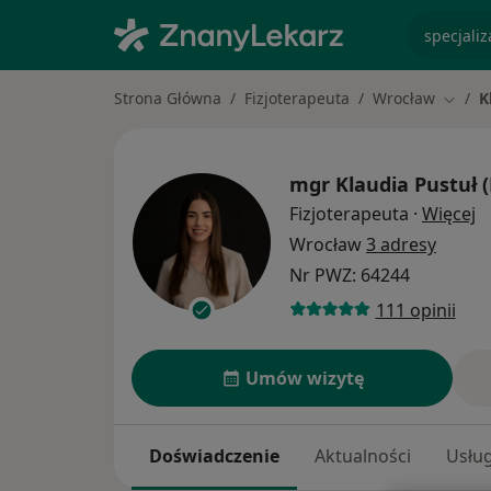
specjaliz
Strona Główna
Fizjoterapeuta
Wrocław
K
Zmień
mgr
Klaudia Pustuł 
O
Fizjoterapeuta
·
Więcej
Wrocław
3 adresy
Nr PWZ: 64244
111 opinii
Umów wizytę
Doświadczenie
Aktualności
Usług