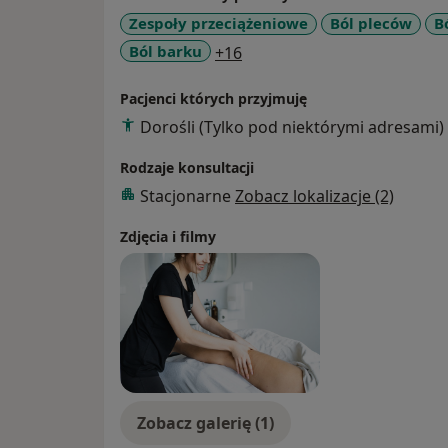
terapii do celów i możliwości pacjenta.
Zespoły przeciążeniowe
Ból pleców
B
a11y_sr_more_diseases
Ból barku
+16
Pacjenci których przyjmuję
Dorośli (Tylko pod niektórymi adresami)
Rodzaje konsultacji
Stacjonarne
Zobacz lokalizacje (2)
Zdjęcia i filmy
Zobacz galerię (1)