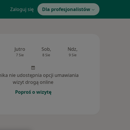
Zaloguj się
Dla profesjonalistów
Jutro
Sob,
Ndz,
Pon,
Wt,
7 Sie
8 Sie
9 Sie
10 Sie
11 Si
inika nie udostępnia opcji umawiania
wizyt drogą online
Poproś o wizytę
dpowiedzi na pytania (3)