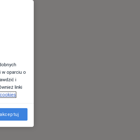
odobnych
i w oparciu o
awdzić i
wnież linki
 cookies
akceptuj