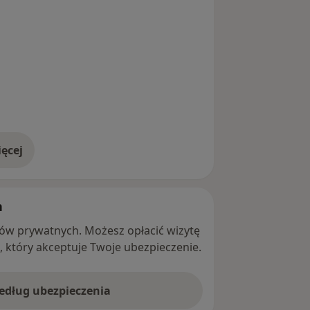
ęcej
adresie
h
ntów prywatnych. Możesz opłacić wizytę
ę, który akceptuje Twoje ubezpieczenie.
według ubezpieczenia