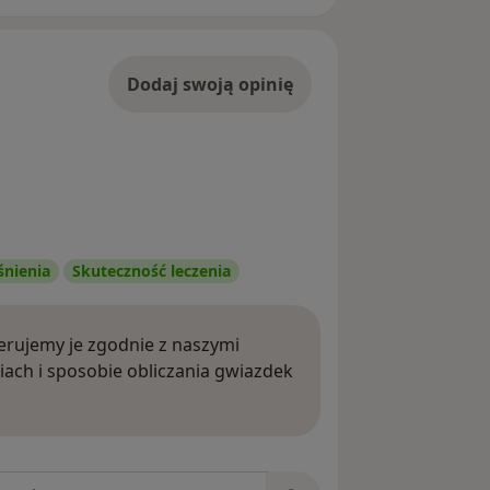
Dodaj swoją opinię
śnienia
Skuteczność leczenia
rujemy je zgodnie z naszymi
iach i sposobie obliczania gwiazdek
ięcej o opiniach
niach