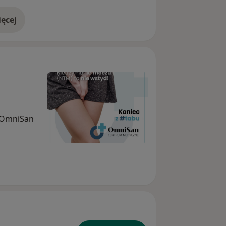
ęcej
doświadczeniu
M OmniSan