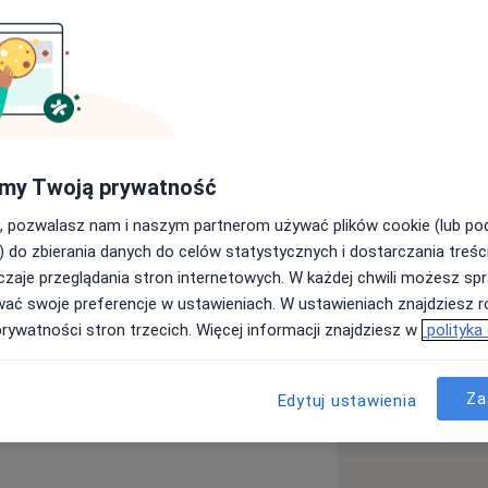
Fizycznego we Wrocławiu i
my Twoją prywatność
rn&Evjenth. Swoje umiejętności i
ąc w kursach, szkoleniach i
, pozwalasz nam i naszym partnerom używać plików cookie (lub p
s Kompleksowej fizjoterapii w
) do zbierania danych do celów statystycznych i dostarczania treśc
o porodzie.
zaje przeglądania stron internetowych. W każdej chwili możesz spr
wać swoje preferencje w ustawieniach. W ustawieniach znajdziesz ró
pozostają kobiety w ujęciu
prywatności stron trzecich. Więcej informacji znajdziesz w
polityka
jenci stomatologiczni oraz terapia
Za
Edytuj ustawienia
iałością, chcę, by czuł się zrozumiany
zeby moich pacjentów, by zapewnić im
ę indywidualnie, dostosowując metody