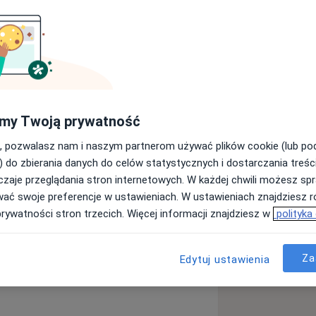
a. Ukończyłam jednolite studia
specjalnością Wspomaganie Rozwoju na
siadam również przygotowanie
pia Poznawczo-Behawioralna Dzieci i
acując w szkole podstawowej i
my Twoją prywatność
Wojewódzkim Szpitalu Dziecięcym im.
owej Opieki Psychologicznej i
, pozwalasz nam i naszym partnerom używać plików cookie (lub p
owarzyszeniu Siemacha w Krakowie.
) do zbierania danych do celów statystycznych i dostarczania treśc
nymi a także dbam o nieustanny rozwój
zaje przeglądania stron internetowych. W każdej chwili możesz spr
ku życia. Nie przyjmuję osób
a jest dla mnie relacja terapeutyczna,
wać swoje preferencje w ustawieniach. W ustawieniach znajdziesz ró
prywatności stron trzecich. Więcej informacji znajdziesz w
polityka
zicem/opiekunem prawnym bez dziecka,
Za
Edytuj ustawienia
u i opracowania wstępnej strategii