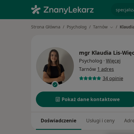
specjaliz
Strona Główna
Psycholog
Tarnów
Klaudi
Zmień mias
mgr
Klaudia Lis-Wię
O spec
Psycholog
·
Więcej
Tarnów
1 adres
34 opinie
Pokaż dane kontaktowe
Doświadczenie
Usługi i ceny
Adr