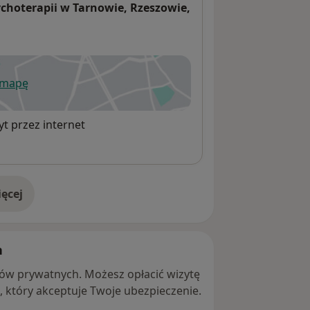
choterapii w Tarnowie, Rzeszowie,
 mapę
wiera się w nowej karcie
t przez internet
ęcej
adresie
h
ntów prywatnych. Możesz opłacić wizytę
ę, który akceptuje Twoje ubezpieczenie.