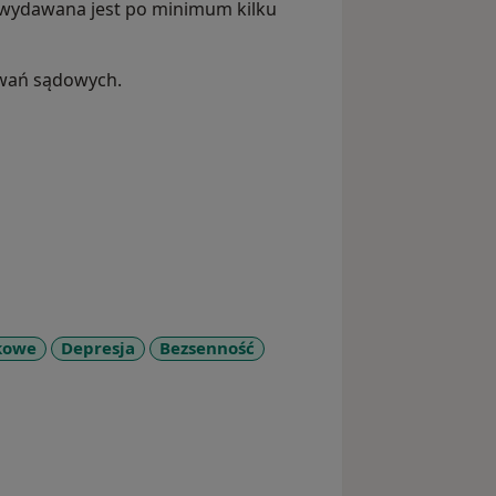
 wydawana jest po minimum kilku
owań sądowych.
kowe
Depresja
Bezsenność
eases