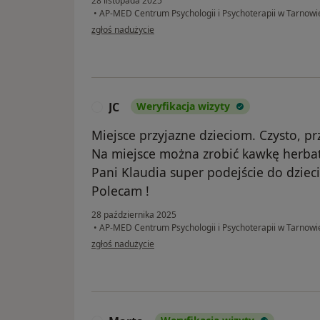
28 listopada 2025
•
AP-MED Centrum Psychologii i Psychoterapii w Tarnowi
w opinii użytkownika Klaudia
zgłoś nadużycie
JC
Weryfikacja wizyty
J
Miejsce przyjazne dzieciom. Czysto, pr
Na miejsce można zrobić kawkę herba
Pani Klaudia super podejście do dzieci
Polecam !
28 października 2025
•
AP-MED Centrum Psychologii i Psychoterapii w Tarnowi
w opinii użytkownika JC
zgłoś nadużycie