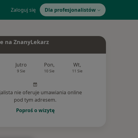
Zaloguj się
Dla profesjonalistów
e na ZnanyLekarz
Jutro
Pon,
Wt,
Śr,
Czw
9 Sie
10 Sie
11 Sie
12 Sie
13 Si
jalista nie oferuje umawiania online
pod tym adresem.
Poproś o wizytę