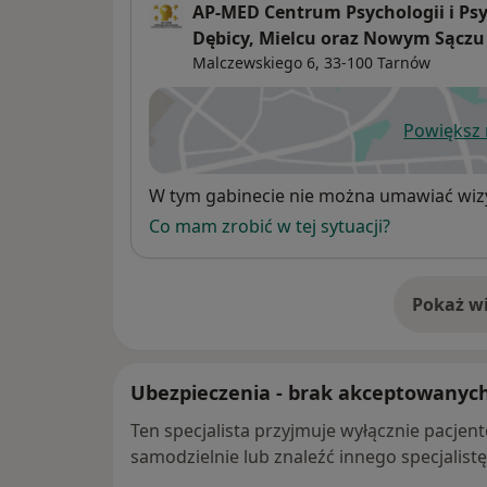
AP-MED Centrum Psychologii i Psy
Dębicy, Mielcu oraz Nowym Sączu
Malczewskiego 6,
33-100
Tarnów
Powiększ
ot
Dostępność
W tym gabinecie nie można umawiać wizy
Co mam zrobić w tej sytuacji?
Pokaż wi
o 
Ubezpieczenia - brak akceptowanyc
Ten specjalista przyjmuje wyłącznie pacje
samodzielnie lub znaleźć innego specjalist