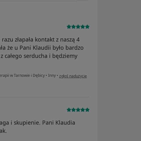
 razu złapała kontakt z naszą 4
ła że u Pani Klaudii było bardzo
y z całego serducha i będziemy
w opinii użytkownika Monika
rapii w Tarnowie i Dębicy
•
Inny
•
zgłoś nadużycie
ga i skupienie. Pani Klaudia
ak.