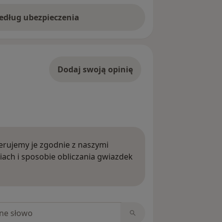
według ubezpieczenia
Dodaj swoją opinię
rujemy je zgodnie z naszymi
iach i sposobie obliczania gwiazdek
ięcej o opiniach
niach