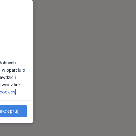
odobnych
i w oparciu o
awdzić i
wnież linki
 cookies
akceptuj