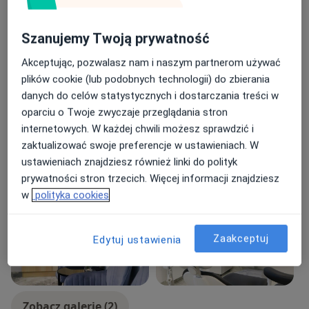
Stomatologia ogólna
Stomatologia zachowawcza z endodoncją
Protetyka stomatologiczna
Szanujemy Twoją prywatność
Główne obszary pomocy
Akceptując, pozwalasz nam i naszym partnerom używać
Ból zęba
Dentofobia
Nadwrażliwość zębów
plików cookie (lub podobnych technologii) do zbierania
danych do celów statystycznych i dostarczania treści w
a11y_sr_more_diseases
Próchnica
Starcie zębów
+5
oparciu o Twoje zwyczaje przeglądania stron
internetowych. W każdej chwili możesz sprawdzić i
Rodzaje konsultacji
zaktualizować swoje preferencje w ustawieniach. W
Stacjonarne
Zobacz lokalizacje (2)
ustawieniach znajdziesz również linki do polityk
Zdjęcia i filmy
prywatności stron trzecich. Więcej informacji znajdziesz
w
polityka cookies
Zaakceptuj
Edytuj ustawienia
Zobacz galerię (2)