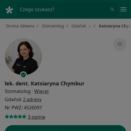
Me
Czego szukasz?
Strona Główna
Stomatolog
Gdańsk
Katsiaryna Chy
Zmień miasto
lek. dent.
Katsiaryna Chymbur
O specjalizacjach
Stomatolog
·
Więcej
Gdańsk
2 adresy
Nr PWZ: 4526097
3 opinie