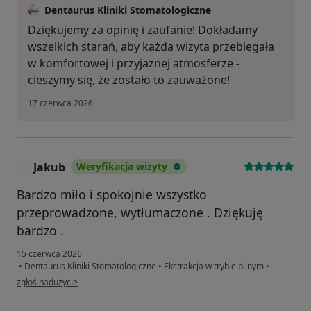
Dentaurus Kliniki Stomatologiczne
Dziękujemy za opinię i zaufanie! Dokładamy
wszelkich starań, aby każda wizyta przebiegała
w komfortowej i przyjaznej atmosferze -
cieszymy się, że zostało to zauważone!
17 czerwca 2026
Jakub
Weryfikacja wizyty
J
Bardzo miło i spokojnie wszystko
przeprowadzone, wytłumaczone . Dziękuję
bardzo .
15 czerwca 2026
•
Dentaurus Kliniki Stomatologiczne
•
Ekstrakcja w trybie pilnym
•
w opinii użytkownika Jakub
zgłoś nadużycie