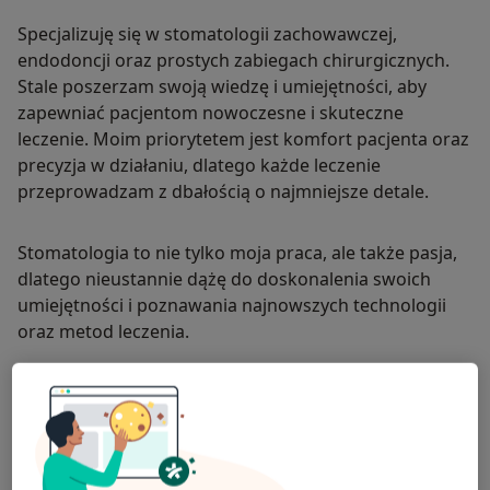
Specjalizuję się w stomatologii zachowawczej,
endodoncji oraz prostych zabiegach chirurgicznych.
Stale poszerzam swoją wiedzę i umiejętności, aby
zapewniać pacjentom nowoczesne i skuteczne
leczenie. Moim priorytetem jest komfort pacjenta oraz
precyzja w działaniu, dlatego każde leczenie
przeprowadzam z dbałością o najmniejsze detale.
Stomatologia to nie tylko moja praca, ale także pasja,
dlatego nieustannie dążę do doskonalenia swoich
umiejętności i poznawania najnowszych technologii
oraz metod leczenia.
O mnie
więcej
Zakres porad
Chirurgia stomatologiczna