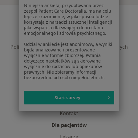
Niniejsza ankieta, przygotowana przez
zespół Patient Care Doctoralia, ma na celu
Serwis
lepsze zrozumienie, w jaki sposób ludzie
korzystają z narzędzi sztucznej inteligencji
Regulamin
jako wsparcia dla swojego dobrostanu
Polityka prywatności pacjentów
emocjonalnego i zdrowia psychicznego.
Polityka prywatności profesjonalistów
Udział w ankiecie jest anonimowy, a wyniki
Polityka prywatności dla profesjonalistów, których
będą analizowane i prezentowane
dane pozyskaliśmy samodzielnie
wyłącznie w formie zbiorczej. Pytania
dotyczące nastolatków są skierowane
Polityka cookies
wyłącznie do rodziców lub opiekunów
Jak działają wyniki wyszukiwania
prawnych. Nie zbieramy informacji
Dostępność
bezpośrednio od osób niepełnoletnich.
O nas
Praca
Rekrutujemy!
Start survey
Partnerzy
Centrum prasowe
Kontakt
Dla pacjentów
Lekarze