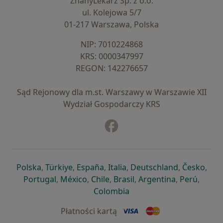
ZnanyLekarz Sp. z o.o.
ul. Kolejowa 5/7
01-217 Warszawa, Polska
NIP: ⁠7010224868
KRS: ⁠0000347997
REGON: ⁠142276657
Sąd Rejonowy dla m.st. Warszawy w Warszawie XII
Wydział Gospodarczy KRS
Facebook
otwiera się w nowej karcie
otwiera się w nowej karcie
otwiera się w nowej karcie
otwiera się w nowej karcie
otwiera się w nowej karci
otwiera się
otwi
Polska
,
Türkiye
,
España
,
Italia
,
Deutschland
,
Česko
,
otwiera się w nowej karcie
otwiera się w nowej karcie
otwiera się w nowej karcie
otwiera się w nowej kar
otwiera się 
otwier
Portugal
,
México
,
Chile
,
Brasil
,
Argentina
,
Perú
,
otwiera się w nowej karc
Colombia
Płatności kartą