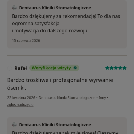
Dentaurus Kliniki Stomatologiczne
Bardzo dziękujemy za rekomendację! To dla nas
ogromna satysfakcja
i motywacja do dalszego rozwoju.
15 czerwca 2026
Rafał
Weryfikacja wizyty
R
Bardzo troskliwe i profesjonalne wyrwanie
ósemki.
22 kwietnia 2026
•
Dentaurus Kliniki Stomatologiczne
•
Inny
•
w opinii użytkownika Rafał
zgłoś nadużycie
Dentaurus Kliniki Stomatologiczne
Bardzo dziękujemy za tak miłe słowa! Cieszymy