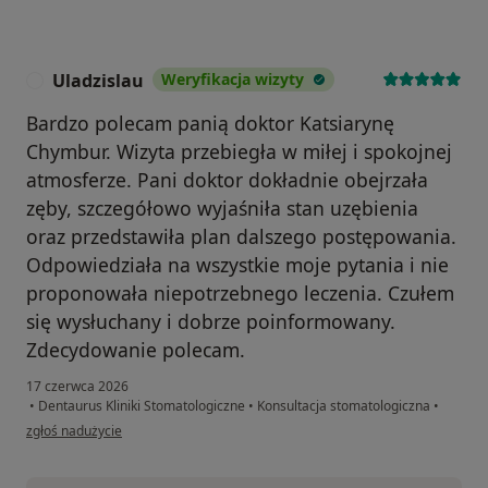
Uladzislau
Weryfikacja wizyty
U
Bardzo polecam panią doktor Katsiarynę
Chymbur. Wizyta przebiegła w miłej i spokojnej
atmosferze. Pani doktor dokładnie obejrzała
zęby, szczegółowo wyjaśniła stan uzębienia
oraz przedstawiła plan dalszego postępowania.
Odpowiedziała na wszystkie moje pytania i nie
proponowała niepotrzebnego leczenia. Czułem
się wysłuchany i dobrze poinformowany.
Zdecydowanie polecam.
17 czerwca 2026
•
Dentaurus Kliniki Stomatologiczne
•
Konsultacja stomatologiczna
•
w opinii użytkownika Uladzislau
zgłoś nadużycie