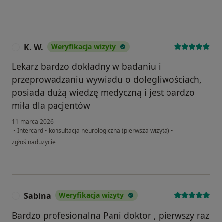
K. W.
Weryfikacja wizyty
K
Lekarz bardzo dokładny w badaniu i
przeprowadzaniu wywiadu o dolegliwościach,
posiada dużą wiedzę medyczną i jest bardzo
miła dla pacjentów
11 marca 2026
•
Intercard
•
konsultacja neurologiczna (pierwsza wizyta)
•
w opinii użytkownika K. W.
zgłoś nadużycie
Sabina
Weryfikacja wizyty
S
Bardzo profesionalna Pani doktor , pierwszy raz