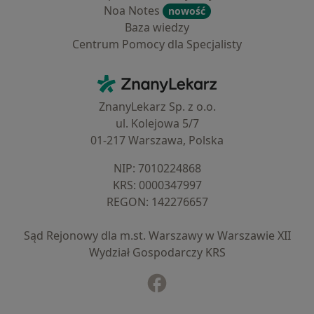
Noa Notes
nowość
Baza wiedzy
Centrum Pomocy dla Specjalisty
Kontakt
ZnanyLekarz - Strona główna
ZnanyLekarz Sp. z o.o.
ul. Kolejowa 5/7
01-217 Warszawa, Polska
NIP: ⁠7010224868
KRS: ⁠0000347997
REGON: ⁠142276657
Sąd Rejonowy dla m.st. Warszawy w Warszawie XII
Wydział Gospodarczy KRS
Facebook
otwiera się w nowej karcie