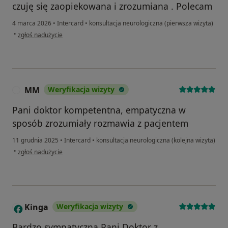
czuję się zaopiekowana i zrozumiana . Polecam
4 marca 2026
•
Intercard
•
konsultacja neurologiczna (pierwsza wizyta)
w opinii użytkownika Sabina
•
zgłoś nadużycie
MM
Weryfikacja wizyty
M
Pani doktor kompetentna, empatyczna w
sposób zrozumiały rozmawia z pacjentem
11 grudnia 2025
•
Intercard
•
konsultacja neurologiczna (kolejna wizyta)
w opinii użytkownika MM
•
zgłoś nadużycie
Kinga
Weryfikacja wizyty
K
Bardzo sympatyczna Pani Doktor z