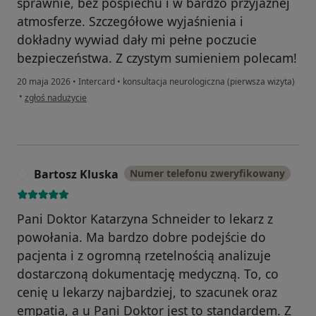
sprawnie, bez pośpiechu i w bardzo przyjaznej
atmosferze. Szczegółowe wyjaśnienia i
dokładny wywiad dały mi pełne poczucie
bezpieczeństwa. Z czystym sumieniem polecam!
20 maja 2026
•
Intercard
•
konsultacja neurologiczna (pierwsza wizyta)
w opinii użytkownika GP
•
zgłoś nadużycie
Bartosz Kluska
Numer telefonu zweryfikowany
B
Pani Doktor Katarzyna Schneider to lekarz z
powołania. Ma bardzo dobre podejście do
pacjenta i z ogromną rzetelnością analizuje
dostarczoną dokumentację medyczną. To, co
cenię u lekarzy najbardziej, to szacunek oraz
empatia, a u Pani Doktor jest to standardem. Z