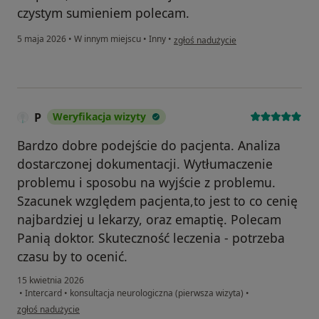
czystym sumieniem polecam.
w opinii użytkownika Bartosz Kluska
5 maja 2026
•
W innym miejscu
•
Inny
•
zgłoś nadużycie
P
Weryfikacja wizyty
Bardzo dobre podejście do pacjenta. Analiza
dostarczonej dokumentacji. Wytłumaczenie
problemu i sposobu na wyjście z problemu.
Szacunek względem pacjenta,to jest to co cenię
najbardziej u lekarzy, oraz emaptię. Polecam
Panią doktor. Skuteczność leczenia - potrzeba
czasu by to ocenić.
15 kwietnia 2026
•
Intercard
•
konsultacja neurologiczna (pierwsza wizyta)
•
w opinii użytkownika P
zgłoś nadużycie