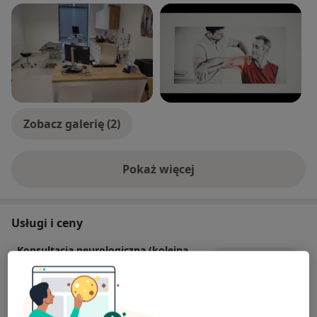
Zobacz galerię (2)
Pokaż więcej
o doświadczeniu
Usługi i ceny
Konsultacja neurologiczna (kolejna
wizyta)
Umów wizytę
250 zł
Szczegóły