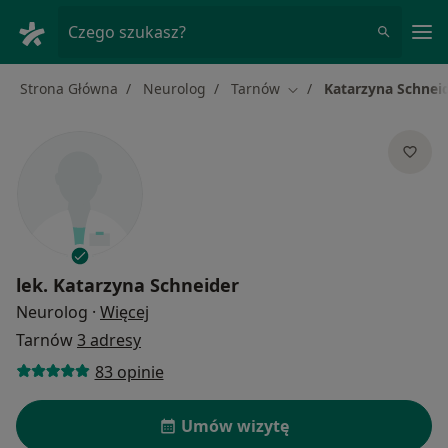
Me
Czego szukasz?
Strona Główna
Neurolog
Tarnów
Katarzyna Schnei
Zmień miasto
lek.
Katarzyna Schneider
O specjalizacjach
Neurolog
·
Więcej
Tarnów
3 adresy
83 opinie
Umów wizytę