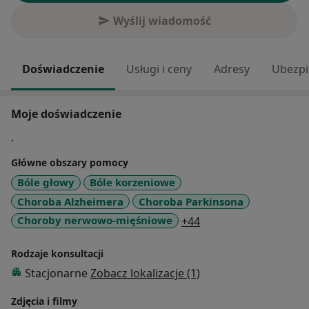
Wyślij wiadomość
Doświadczenie
Usługi i ceny
Adresy
Ubezpi
Moje doświadczenie
.
Główne obszary pomocy
Bóle głowy
Bóle korzeniowe
Choroba Alzheimera
Choroba Parkinsona
a11y_sr_more_disea
Choroby nerwowo-mięśniowe
+44
Rodzaje konsultacji
Stacjonarne
Zobacz lokalizacje (1)
Zdjęcia i filmy