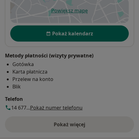
Powiększ mapę
otwiera się w nowej karcie
Dostępność
Pokaż kalendarz
Metody płatności (wizyty prywatne)
Gotówka
Karta płatnicza
Przelew na konto
Blik
Telefon
14 677...
Pokaż numer telefonu
Pokaż więcej
o adresie