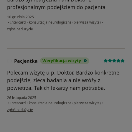
profesjonalnym podejściem do pacjenta
10 grudnia 2025
•
Intercard
•
konsultacja neurologiczna (pierwsza wizyta)
•
w opinii użytkownika Kinga
zgłoś nadużycie
Pacjentka
Weryfikacja wizyty
P
Polecam wizytę u p. Doktor. Bardzo konkretne
podejście, zleca badania a nie wróży z
powietrza. Takich lekarzy nam potrzeba.
26 listopada 2025
•
Intercard
•
konsultacja neurologiczna (pierwsza wizyta)
•
w opinii użytkownika Pacjentka
zgłoś nadużycie