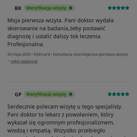
BR
Weryfikacja wizyty
B
Moja pierwsza wizyta. Pani doktor wydała
skierowanie na badania,żeby postawić
diagnozę i ustalić dalszy tok leczenia.
Profesjonalna.
20 maja 2026
•
Intercard
•
konsultacja neurologiczna (pierwsza wizyta)
w opinii użytkownika BR
•
zgłoś nadużycie
GP
Weryfikacja wizyty
G
Serdecznie polecam wizytę u tego specjalisty.
Pani doktor to lekarz z powołaniem, który
wykazał się ogromnym profesjonalizmem,
wiedzą i empatią. Wszystko przebiegło