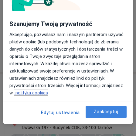
Konsultacja neurologiczna
(pierwsza wizyta)
Umów wizytę
300 zł
Szczegóły
Szanujemy Twoją prywatność
Konsultacja neurologiczna
Akceptując, pozwalasz nam i naszym partnerom używać
Szczegóły
plików cookie (lub podobnych technologii) do zbierania
danych do celów statystycznych i dostarczania treści w
oparciu o Twoje zwyczaje przeglądania stron
W jaki sposób ustalane są ceny?
internetowych. W każdej chwili możesz sprawdzić i
zaktualizować swoje preferencje w ustawieniach. W
ustawieniach znajdziesz również linki do polityk
Adresy (3)
prywatności stron trzecich. Więcej informacji znajdziesz
w
polityka cookies
Adres 1
Adres 2
Adres 3
Zaakceptuj
Edytuj ustawienia
Intercard
Lwowska 197 - Budynek CDK,
33-100
Tarnów