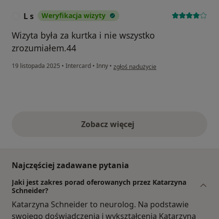
L s
Weryfikacja wizyty
L
Wizyta była za kurtka i nie wszystko
zrozumiałem.44
w opinii użytkownika L s
19 listopada 2025
•
Intercard
•
Inny
•
zgłoś nadużycie
Zobacz więcej
opinie powyżej
Najczęściej zadawane pytania
Jaki jest zakres porad oferowanych przez Katarzyna
Schneider?
Katarzyna Schneider to neurolog. Na podstawie
swojego doświadczenia i wykształcenia Katarzyna