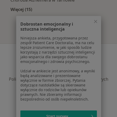
Więcej (15)
Więcej w kategorii: Najczęście leczone chorob
Dobrostan emocjonalny i
sztuczna inteligencja
Niniejsza ankieta, przygotowana przez
zespół Patient Care Doctoralia, ma na celu
lepsze zrozumienie, w jaki sposób ludzie
Serwis
korzystają z narzędzi sztucznej inteligencji
jako wsparcia dla swojego dobrostanu
Regulamin
emocjonalnego i zdrowia psychicznego.
Polityka prywatności pacjentów
Udział w ankiecie jest anonimowy, a wyniki
Polityka prywatności profesjonalistów
będą analizowane i prezentowane
Polityka prywatności dla profesjonalistów, których
wyłącznie w formie zbiorczej. Pytania
dotyczące nastolatków są skierowane
dane pozyskaliśmy samodzielnie
wyłącznie do rodziców lub opiekunów
Polityka cookies
prawnych. Nie zbieramy informacji
Jak działają wyniki wyszukiwania
bezpośrednio od osób niepełnoletnich.
Dostępność
O nas
Start survey
Praca
Rekrutujemy!