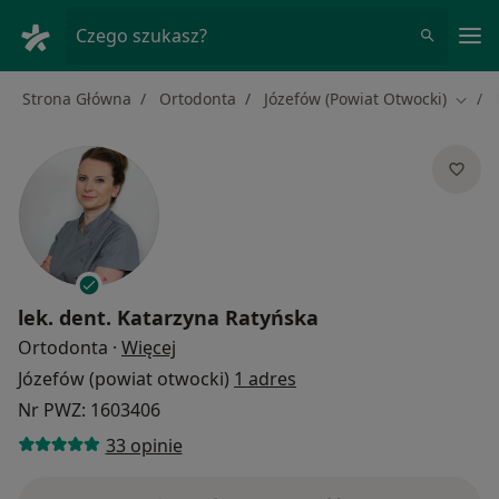
Me
Czego szukasz?
Strona Główna
Ortodonta
Józefów (Powiat Otwocki)
Zmień
lek. dent.
Katarzyna Ratyńska
O specjalizacjach
Ortodonta
·
Więcej
Józefów (powiat otwocki)
1 adres
Nr PWZ: 1603406
33 opinie