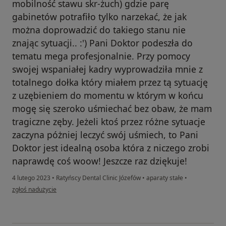
mobilność stawu skr-żuch) gdzie parę
gabinetów potrafiło tylko narzekać, że jak
można doprowadzić do takiego stanu nie
znając sytuacji.. :') Pani Doktor podeszła do
tematu mega profesjonalnie. Przy pomocy
swojej wspaniałej kadry wyprowadziła mnie z
totalnego dołka który miałem przez tą sytuację
z uzębieniem do momentu w którym w końcu
mogę się szeroko uśmiechać bez obaw, że mam
tragiczne zęby. Jeżeli ktoś przez różne sytuacje
zaczyna póżniej leczyć swój uśmiech, to Pani
Doktor jest idealną osoba która z niczego zrobi
naprawdę coś woow! Jeszcze raz dziękuje!
4 lutego 2023
•
Ratyńscy Dental Clinic Józefów
•
aparaty stałe
•
w opinii użytkownika Damian R
zgłoś nadużycie