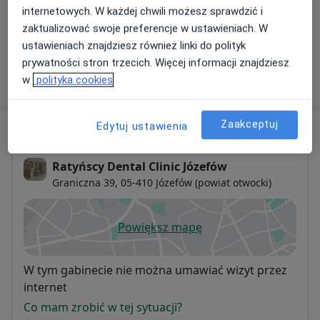
internetowych. W każdej chwili możesz sprawdzić i
zaktualizować swoje preferencje w ustawieniach. W
+ 5 usług
ustawieniach znajdziesz również linki do polityk
prywatności stron trzecich. Więcej informacji znajdziesz
W jaki sposób ustalane są ceny?
w
polityka cookies
Zaakceptuj
Edytuj ustawienia
Adres
Ratyńscy Dental Clinic Józefów
Graniczna 39,
05-410
Józefów (powiat otwocki)
Powiększ mapę
otwiera się w nowej karcie
Dostępność
W tym gabinecie nie można umawiać wizyt przez
internet
Co mam zrobić w tej sytuacji?