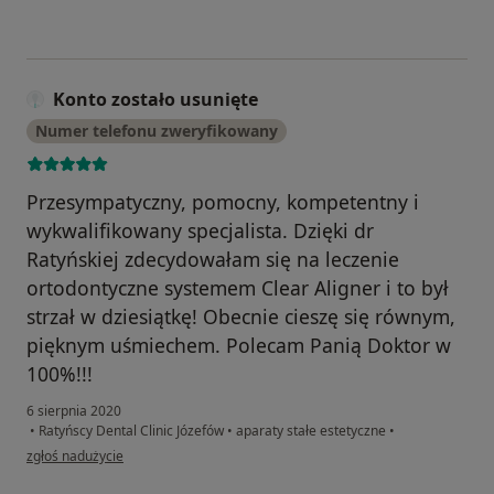
Konto zostało usunięte
Numer telefonu zweryfikowany
Przesympatyczny, pomocny, kompetentny i
wykwalifikowany specjalista. Dzięki dr
Ratyńskiej zdecydowałam się na leczenie
ortodontyczne systemem Clear Aligner i to był
strzał w dziesiątkę! Obecnie cieszę się równym,
pięknym uśmiechem. Polecam Panią Doktor w
100%!!!
6 sierpnia 2020
•
Ratyńscy Dental Clinic Józefów
•
aparaty stałe estetyczne
•
w opinii użytkownika Konto zostało usunięte
zgłoś nadużycie