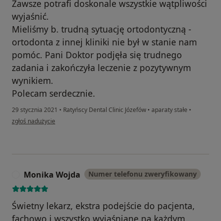
Zawsze potrafi doskonale wszystkie wątpliwości
wyjaśnić.
Mieliśmy b. trudną sytuację ortodontyczną -
ortodonta z innej kliniki nie był w stanie nam
pomóc. Pani Doktor podjęła się trudnego
zadania i zakończyła leczenie z pozytywnym
wynikiem.
Polecam serdecznie.
29 stycznia 2021
•
Ratyńscy Dental Clinic Józefów
•
aparaty stałe
•
w opinii użytkownika DJ
zgłoś nadużycie
Monika Wojda
Numer telefonu zweryfikowany
M
Świetny lekarz, ekstra podejście do pacjenta,
fachowo i wszystko wyjaśniane na każdym