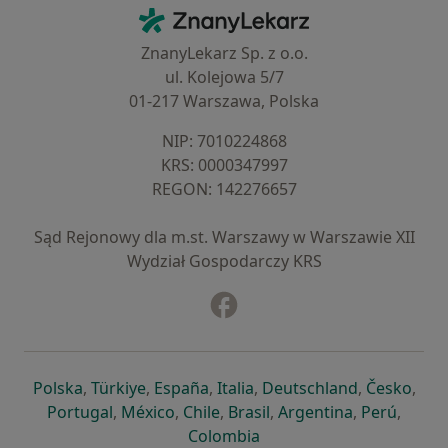
Kontakt
ZnanyLekarz - Strona główna
ZnanyLekarz Sp. z o.o.
ul. Kolejowa 5/7
01-217 Warszawa, Polska
NIP: ⁠7010224868
KRS: ⁠0000347997
REGON: ⁠142276657
Sąd Rejonowy dla m.st. Warszawy w Warszawie XII
Wydział Gospodarczy KRS
Facebook
otwiera się w nowej karcie
otwiera się w nowej karcie
otwiera się w nowej karcie
otwiera się w nowej karcie
otwiera się w nowej karci
otwiera się
otwi
Polska
,
Türkiye
,
España
,
Italia
,
Deutschland
,
Česko
,
otwiera się w nowej karcie
otwiera się w nowej karcie
otwiera się w nowej karcie
otwiera się w nowej kar
otwiera się 
otwier
Portugal
,
México
,
Chile
,
Brasil
,
Argentina
,
Perú
,
otwiera się w nowej karc
Colombia