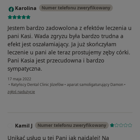
Karolina
Numer telefonu zweryfikowany
K
Jestem bardzo zadowolona z efektów leczenia u
pani Kasi. Wada zgryzu była bardzo trudna a
efekt jest oszałamiający. Ja już skończyłam
leczenie u pani ale teraz prostujemy zęby córki.
Pani Kasia jest przecudowna i bardzo
sympatyczna.
17 maja 2022
•
Ratyńscy Dental Clinic Józefów
•
aparat samoligaturujący Damon
•
w opinii użytkownika Karolina
zgłoś nadużycie
Kamil J
Numer telefonu zweryfikowany
K
Unikać usług u tej Pani jak najdalej! Na