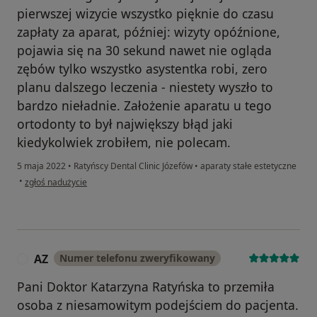
pierwszej wizycie wszystko pięknie do czasu
zapłaty za aparat, później: wizyty opóźnione,
pojawia się na 30 sekund nawet nie ogląda
zębów tylko wszystko asystentka robi, zero
planu dalszego leczenia - niestety wyszło to
bardzo nieładnie. Założenie aparatu u tego
ortodonty to był największy błąd jaki
kiedykolwiek zrobiłem, nie polecam.
5 maja 2022
•
Ratyńscy Dental Clinic Józefów
•
aparaty stałe estetyczne
w opinii użytkownika Kamil J
•
zgłoś nadużycie
AZ
Numer telefonu zweryfikowany
A
Pani Doktor Katarzyna Ratyńska to przemiła
osoba z niesamowitym podejściem do pacjenta.