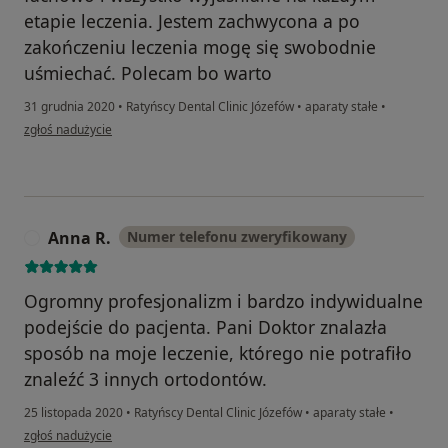
etapie leczenia. Jestem zachwycona a po
zakończeniu leczenia mogę się swobodnie
uśmiechać. Polecam bo warto
31 grudnia 2020
•
Ratyńscy Dental Clinic Józefów
•
aparaty stałe
•
w opinii użytkownika Monika Wojda
zgłoś nadużycie
Anna R.
Numer telefonu zweryfikowany
A
Ogromny profesjonalizm i bardzo indywidualne
podejście do pacjenta. Pani Doktor znalazła
sposób na moje leczenie, którego nie potrafiło
znaleźć 3 innych ortodontów.
25 listopada 2020
•
Ratyńscy Dental Clinic Józefów
•
aparaty stałe
•
w opinii użytkownika Anna R.
zgłoś nadużycie