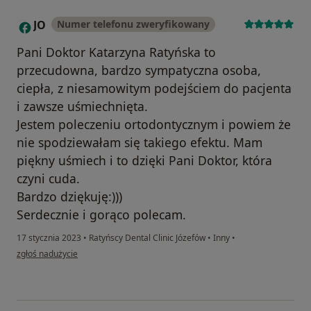
JO
Numer telefonu zweryfikowany
Pani Doktor Katarzyna Ratyńska to
przecudowna, bardzo sympatyczna osoba,
ciepła, z niesamowitym podejściem do pacjenta
i zawsze uśmiechnięta.
Jestem poleczeniu ortodontycznym i powiem że
nie spodziewałam się takiego efektu. Mam
piękny uśmiech i to dzięki Pani Doktor, która
czyni cuda.
Bardzo dziękuję:)))
Serdecznie i gorąco polecam.
17 stycznia 2023
•
Ratyńscy Dental Clinic Józefów
•
Inny
•
w opinii użytkownika JO
zgłoś nadużycie