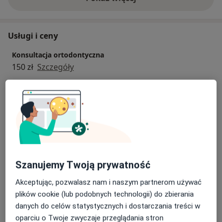
o doświadczeniu
Usługi i ceny
Konsultacja ortodontyczna
150 zł
Szczegóły
Aparat samoligaturujący Damon
Od 3 100 zł
Szczegóły
Aparaty ruchome
600 zł
Szczegóły
Szanujemy Twoją prywatność
Aparaty stałe
Akceptując, pozwalasz nam i naszym partnerom używać
Od 1 600 zł
Szczegóły
plików cookie (lub podobnych technologii) do zbierania
danych do celów statystycznych i dostarczania treści w
Aparaty stałe estetyczne
oparciu o Twoje zwyczaje przeglądania stron
2 500 zł
Szczegóły