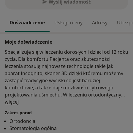
Wyślij wiadomość
Doświadczenie
Usługi i ceny
Adresy
Ubezpi
Moje doświadczenie
Specjalizuję się w leczeniu dorosłych i dzieci od 12 roku
życia. Dla komfortu Pacjenta oraz skuteczności
leczenia stosuję najnowsze technologie takie jak
aparat Incognito, skaner 3D dzięki któremu możemy
zastąpić tradycyjne wyciski co jest bardziej
komfortowe, a także daje możliwości cyfrowego
projektowania uśmiechu. W leczeniu ortodontycznym
O mnie
Stosuję również niewidoczne szyny Clear Aligner .
więcej
Dzięki poszerzaniu wiedzy mogę skutecznie pomóc
Zakres porad
Pacjentom z problemami stawu skroniowo-
Ortodoncja
żuchwowego. Serdecznie zapraszam!
Stomatologia ogólna