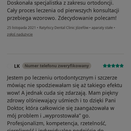
Doskonała specjalistka z zakresu ortodoncji.
Cały proces leczenia od pierwszych konsultacji
przebiega wzorowo. Zdecydowanie polecam!
25 listopada 2021
•
Ratyńscy Dental Clinic Józefów
•
aparaty stałe
•
w opinii użytkownika AZ
zgłoś nadużycie
LK
Numer telefonu zweryfikowany
L
Jestem po leczeniu ortodontycznym i szczerze
mówiąc nie spodziewałam się aż takiego efektu
wow! A jednak cuda się zdarzają. Mam piękny
zdrowy olśniewający uśmiech i to dzięki Pani
Doktor, która całkowicie się zaangażowała w
mój problem i „wyprostowała” go.
Profesjonalizm, kompetencja, rzetelność,
cierpliwość i indywidualne podejście do