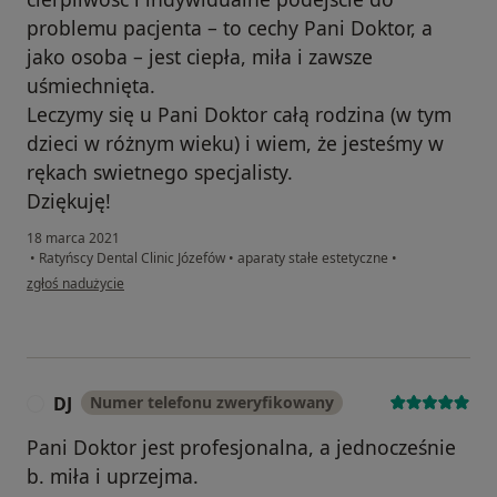
problemu pacjenta – to cechy Pani Doktor, a
jako osoba – jest ciepła, miła i zawsze
uśmiechnięta.
Leczymy się u Pani Doktor całą rodzina (w tym
dzieci w różnym wieku) i wiem, że jesteśmy w
rękach swietnego specjalisty.
Dziękuję!
18 marca 2021
•
Ratyńscy Dental Clinic Józefów
•
aparaty stałe estetyczne
•
w opinii użytkownika LK
zgłoś nadużycie
DJ
Numer telefonu zweryfikowany
D
Pani Doktor jest profesjonalna, a jednocześnie
b. miła i uprzejma.