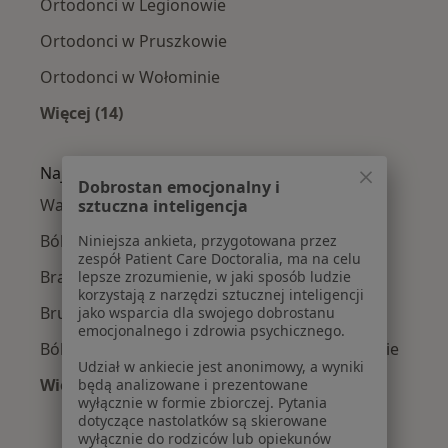
Ortodonci w Legionowie
Ortodonci w Pruszkowie
Ortodonci w Wołominie
Więcej (14)
Więcej w kategorii: W pobliżu Józefowa
Najczęście leczone choroby
Dobrostan emocjonalny i
Wady zgryzu w Józefowie
sztuczna inteligencja
Ból zęba w Józefowie
Niniejsza ankieta, przygotowana przez
zespół Patient Care Doctoralia, ma na celu
Braki zębowe w Józefowie
lepsze zrozumienie, w jaki sposób ludzie
korzystają z narzędzi sztucznej inteligencji
Bruksizm w Józefowie
jako wsparcia dla swojego dobrostanu
emocjonalnego i zdrowia psychicznego.
Ból stawu skroniowo-żuchwowego w Józefowie
Udział w ankiecie jest anonimowy, a wyniki
Więcej (15)
będą analizowane i prezentowane
wyłącznie w formie zbiorczej. Pytania
Więcej w kategorii: Najczęście leczone chorob
dotyczące nastolatków są skierowane
wyłącznie do rodziców lub opiekunów