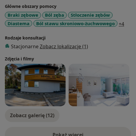
Główne obszary pomocy
Braki zębowe
Ból zęba
Stłoczenie zębów
a11y
Diastema
Ból stawu skroniowo-żuchwowego
+4
Rodzaje konsultacji
Stacjonarne
Zobacz lokalizacje (1)
Zdjęcia i filmy
Zobacz galerię (12)
Pokaż więcej