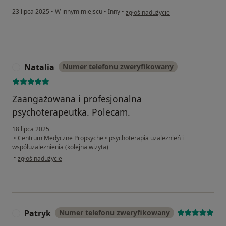
w opinii użytkownika Magda G.
23 lipca 2025
•
W innym miejscu
•
Inny
•
zgłoś nadużycie
Natalia
Numer telefonu zweryfikowany
N
Zaangażowana i profesjonalna
psychoterapeutka. Polecam.
18 lipca 2025
•
Centrum Medyczne Propsyche
•
psychoterapia uzależnień i
współuzależnienia (kolejna wizyta)
w opinii użytkownika Natalia
•
zgłoś nadużycie
Patryk
Numer telefonu zweryfikowany
P