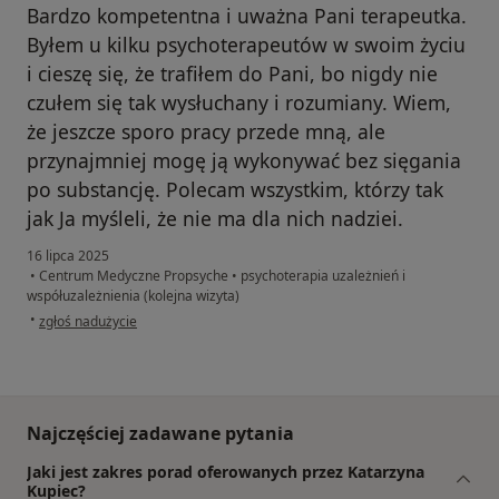
Bardzo kompetentna i uważna Pani terapeutka.
Byłem u kilku psychoterapeutów w swoim życiu
i cieszę się, że trafiłem do Pani, bo nigdy nie
czułem się tak wysłuchany i rozumiany. Wiem,
że jeszcze sporo pracy przede mną, ale
przynajmniej mogę ją wykonywać bez sięgania
po substancję. Polecam wszystkim, którzy tak
jak Ja myśleli, że nie ma dla nich nadziei.
16 lipca 2025
•
Centrum Medyczne Propsyche
•
psychoterapia uzależnień i
współuzależnienia (kolejna wizyta)
w opinii użytkownika Patryk
•
zgłoś nadużycie
Najczęściej zadawane pytania
Jaki jest zakres porad oferowanych przez Katarzyna
Kupiec?