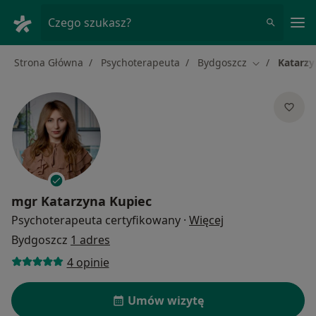
Me
Czego szukasz?
Strona Główna
Psychoterapeuta
Bydgoszcz
Katarzy
Zmień miasto
mgr
Katarzyna Kupiec
O specjalizacjach
Psychoterapeuta certyfikowany
·
Więcej
Bydgoszcz
1 adres
4 opinie
Umów wizytę