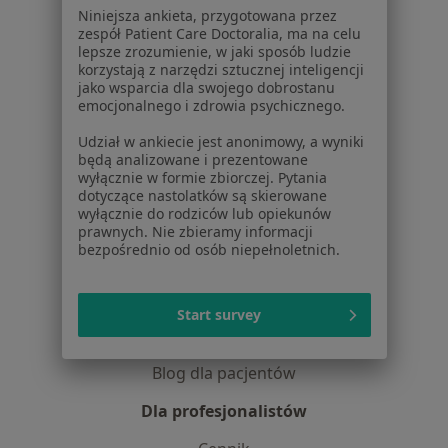
Dostępność
Niniejsza ankieta, przygotowana przez
O nas
zespół Patient Care Doctoralia, ma na celu
lepsze zrozumienie, w jaki sposób ludzie
Praca
Rekrutujemy!
korzystają z narzędzi sztucznej inteligencji
Partnerzy
jako wsparcia dla swojego dobrostanu
Centrum prasowe
emocjonalnego i zdrowia psychicznego.
Kontakt
Udział w ankiecie jest anonimowy, a wyniki
będą analizowane i prezentowane
Dla pacjentów
wyłącznie w formie zbiorczej. Pytania
dotyczące nastolatków są skierowane
Lekarze
wyłącznie do rodziców lub opiekunów
Placówki medyczne
prawnych. Nie zbieramy informacji
bezpośrednio od osób niepełnoletnich.
Pytania i odpowiedzi
Usługi i zabiegi
Choroby
Start survey
Pomoc
Aplikacje mobilne
Blog dla pacjentów
Dla profesjonalistów