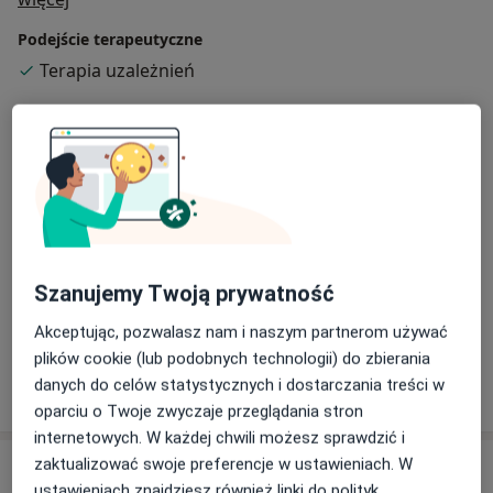
Podejście terapeutyczne
Terapia uzależnień
Główne obszary pomocy
Alkoholizm
Uzależnienie
DDA - dorosłe dzieci alkoholików
Uzależnienie od seksu
a11y_
DDD - dorosłe dziecko z rodziny dysfunkcyjnej
+5
Szanujemy Twoją prywatność
Rodzaje konsultacji
Stacjonarne
Zobacz lokalizacje (1)
Akceptując, pozwalasz nam i naszym partnerom używać
plików cookie (lub podobnych technologii) do zbierania
Pokaż więcej
danych do celów statystycznych i dostarczania treści w
o doświadczeniu
oparciu o Twoje zwyczaje przeglądania stron
internetowych. W każdej chwili możesz sprawdzić i
zaktualizować swoje preferencje w ustawieniach. W
Usługi i ceny
ustawieniach znajdziesz również linki do polityk