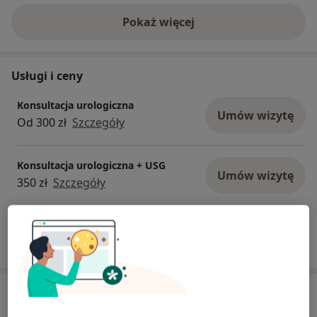
Pokaż więcej
o doświadczeniu
Usługi i ceny
Konsultacja urologiczna
Umów wizytę
Od 300 zł
Szczegóły
Konsultacja urologiczna + USG
Umów wizytę
350 zł
Szczegóły
W jaki sposób ustalane są ceny?
Adresy (4)