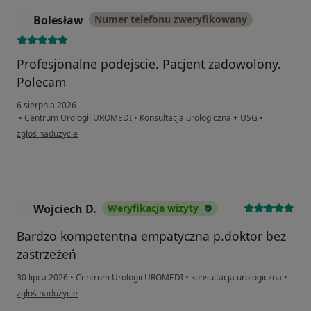
Bolesław
Numer telefonu zweryfikowany
B
Profesjonalne podejscie. Pacjent zadowolony.
Polecam
6 sierpnia 2026
•
Centrum Urologii UROMEDI
•
Konsultacja urologiczna + USG
•
w opinii użytkownika Bolesław
zgłoś nadużycie
Wojciech D.
Weryfikacja wizyty
W
Bardzo kompetentna empatyczna p.doktor bez
zastrzeżeń
30 lipca 2026
•
Centrum Urologii UROMEDI
•
konsultacja urologiczna
•
w opinii użytkownika Wojciech D.
zgłoś nadużycie