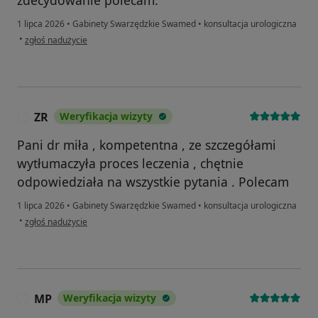
1 lipca 2026
•
Gabinety Swarzędzkie Swamed
•
konsultacja urologiczna
w opinii użytkownika Krzysztof
•
zgłoś nadużycie
ZR
Weryfikacja wizyty
Z
Pani dr miła , kompetentna , ze szczegółami
wytłumaczyła proces leczenia , chętnie
odpowiedziała na wszystkie pytania . Polecam
1 lipca 2026
•
Gabinety Swarzędzkie Swamed
•
konsultacja urologiczna
w opinii użytkownika ZR
•
zgłoś nadużycie
MP
Weryfikacja wizyty
M