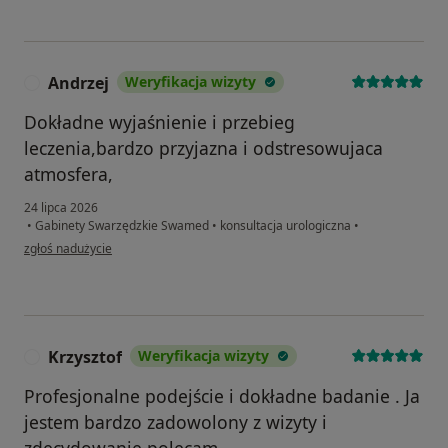
Andrzej
Weryfikacja wizyty
A
Dokładne wyjaśnienie i przebieg
leczenia,bardzo przyjazna i odstresowujaca
atmosfera,
24 lipca 2026
•
Gabinety Swarzędzkie Swamed
•
konsultacja urologiczna
•
w opinii użytkownika Andrzej
zgłoś nadużycie
Krzysztof
Weryfikacja wizyty
K
Profesjonalne podejście i dokładne badanie . Ja
jestem bardzo zadowolony z wizyty i
zdecydowanie polecam.