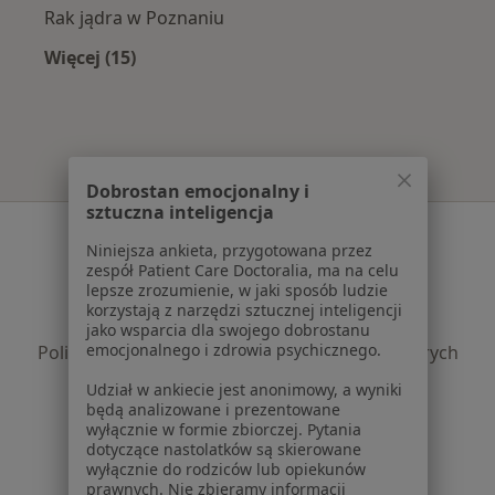
Rak jądra w Poznaniu
Więcej (15)
Więcej w kategorii: Najczęście leczone chorob
Dobrostan emocjonalny i
sztuczna inteligencja
Serwis
Niniejsza ankieta, przygotowana przez
zespół Patient Care Doctoralia, ma na celu
Regulamin
lepsze zrozumienie, w jaki sposób ludzie
Polityka prywatności pacjentów
korzystają z narzędzi sztucznej inteligencji
Polityka prywatności profesjonalistów
jako wsparcia dla swojego dobrostanu
emocjonalnego i zdrowia psychicznego.
Polityka prywatności dla profesjonalistów, których
dane pozyskaliśmy samodzielnie
Udział w ankiecie jest anonimowy, a wyniki
Polityka cookies
będą analizowane i prezentowane
wyłącznie w formie zbiorczej. Pytania
Jak działają wyniki wyszukiwania
dotyczące nastolatków są skierowane
Dostępność
wyłącznie do rodziców lub opiekunów
O nas
prawnych. Nie zbieramy informacji