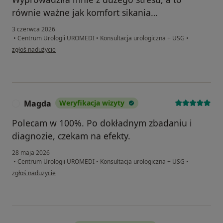
równie ważne jak komfort sikania…
3 czerwca 2026
•
Centrum Urologii UROMEDI
•
Konsultacja urologiczna + USG
•
w opinii użytkownika Lech
zgłoś nadużycie
Magda
Weryfikacja wizyty
M
Polecam w 100%. Po dokładnym zbadaniu i
diagnozie, czekam na efekty.
28 maja 2026
•
Centrum Urologii UROMEDI
•
Konsultacja urologiczna + USG
•
w opinii użytkownika Magda
zgłoś nadużycie