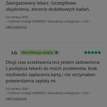
Zaangażowany lekarz. Szczegółowe
objaśnienia, zlecenie dodatkowych badań.
24 czerwca 2026
•
Centrum Urologii UROMEDI
•
Konsultacja urologiczna + USG
•
w opinii użytkownika MP
zgłoś nadużycie
I.O.
Weryfikacja wizyty
I
Długi czas oczekiwania,lecz jestem zadowolona
z podejścia lekarki do moich problemów, brak
moźliwości zapłacenia kartą i nie otrzymałam
potwierdzenia zapłaty mi
24 czerwca 2026
•
Centrum Urologii UROMEDI
•
Konsultacja urologiczna + USG
•
w opinii użytkownika I.O.
zgłoś nadużycie