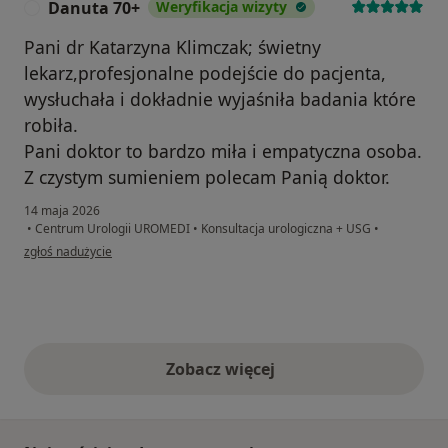
Danuta 70+
Weryfikacja wizyty
D
Pani dr Katarzyna Klimczak; świetny
lekarz,profesjonalne podejście do pacjenta,
wysłuchała i dokładnie wyjaśniła badania które
robiła.
Pani doktor to bardzo miła i empatyczna osoba.
Z czystym sumieniem polecam Panią doktor.
14 maja 2026
•
Centrum Urologii UROMEDI
•
Konsultacja urologiczna + USG
•
w opinii użytkownika Danuta 70+
zgłoś nadużycie
Zobacz więcej
opinie powyżej