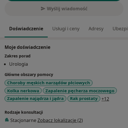
Wyślij wiadomość
Doświadczenie
Usługi i ceny
Adresy
Ubezpi
Moje doświadczenie
Zakres porad
Urologia
Główne obszary pomocy
Choroby męskich narządów płciowych
Kolka nerkowa
Zapalenie pęcherza moczowego
a11y_sr
Zapalenie najądrza i jądra
Rak prostaty
+12
Rodzaje konsultacji
Stacjonarne
Zobacz lokalizacje (2)