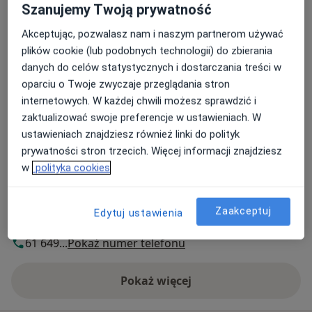
Szanujemy Twoją prywatność
Adres 1
Adres 2
Adres 3
Adres 4
Akceptując, pozwalasz nam i naszym partnerom używać
plików cookie (lub podobnych technologii) do zbierania
Gabinety Swarzędzkie Swamed
danych do celów statystycznych i dostarczania treści w
Średzka 49, Zalasewo,
62-020
Poznań
oparciu o Twoje zwyczaje przeglądania stron
internetowych. W każdej chwili możesz sprawdzić i
zaktualizować swoje preferencje w ustawieniach. W
Powiększ mapę
otwiera się w nowej karcie
ustawieniach znajdziesz również linki do polityk
prywatności stron trzecich. Więcej informacji znajdziesz
Dostępność
w
polityka cookies
Pokaż kalendarz
Zaakceptuj
Edytuj ustawienia
Telefon
61 649...
Pokaż numer telefonu
Pokaż więcej
o adresie