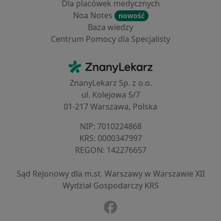
Dla placówek medycznych
Noa Notes
nowość
Baza wiedzy
Centrum Pomocy dla Specjalisty
Kontakt
ZnanyLekarz - Strona główna
ZnanyLekarz Sp. z o.o.
ul. Kolejowa 5/7
01-217 Warszawa, Polska
NIP: ⁠7010224868
KRS: ⁠0000347997
REGON: ⁠142276657
Sąd Rejonowy dla m.st. Warszawy w Warszawie XII
Wydział Gospodarczy KRS
Facebook
otwiera się w nowej karcie