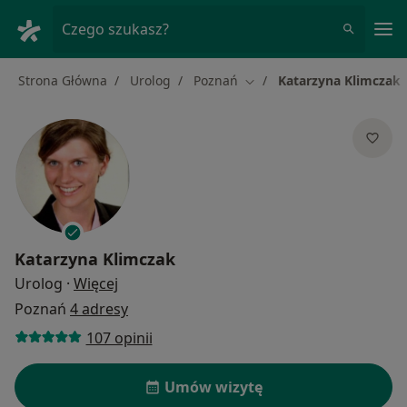
Me
Czego szukasz?
Strona Główna
Urolog
Poznań
Katarzyna Klimczak
Zmień miasto
Katarzyna Klimczak
O specjalizacjach
Urolog
·
Więcej
Poznań
4 adresy
107 opinii
Umów wizytę