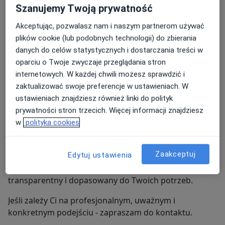
To spokojna rozmowa, podczas której możesz
Szanujemy Twoją prywatność
opowiedzieć o swoich trudnościach w takim zakresie,
Akceptując, pozwalasz nam i naszym partnerom używać
w jakim czujesz się gotowo.
plików cookie (lub podobnych technologii) do zbierania
Wspólnie przyglądamy się temu, co jest dla Ciebie
danych do celów statystycznych i dostarczania treści w
najważniejsze, i określamy możliwe kierunki dalszej
oparciu o Twoje zwyczaje przeglądania stron
pracy.
internetowych. W każdej chwili możesz sprawdzić i
zaktualizować swoje preferencje w ustawieniach. W
Wyjaśniam również, jak wygląda proces terapii i
ustawieniach znajdziesz również linki do polityk
odpowiadam na Twoje pytania.
prywatności stron trzecich. Więcej informacji znajdziesz
w
polityka cookies
To także moment, w którym możesz sprawdzić, czy
czujesz się komfortowo w tej relacji - ma to duże
znaczenie dla dalszej współpracy.
Zaakceptuj
Edytuj ustawienia
Dalsza praca przebiega w sposób uporządkowany,
transparentny i dopasowany do Twoich potrzeb.
Jeśli zależy Ci na profesjonalnym, uważnym i
konkretnym podejściu - zapraszam do kontaktu.