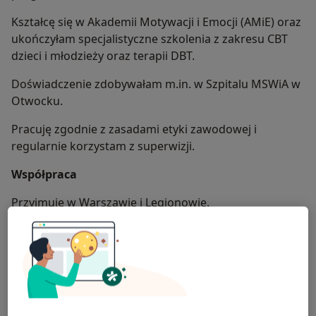
Kształcę się w Akademii Motywacji i Emocji (AMiE) oraz
ukończyłam specjalistyczne szkolenia z zakresu CBT
dzieci i młodzieży oraz terapii DBT.
Doświadczenie zdobywałam m.in. w Szpitalu MSWiA w
Otwocku.
Pracuję zgodnie z zasadami etyki zawodowej i
regularnie korzystam z superwizji.
Współpraca
Przyjmuję w Warszawie i Legionowie.
Pierwsza wizyta
Pierwsze spotkanie ma charakter konsultacyjny i służy
poznaniu Twojej sytuacji oraz tego, z czym
przychodzisz.