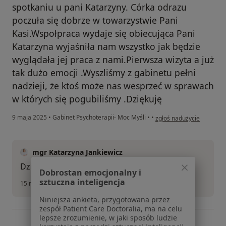
spotkaniu u pani Katarzyny. Córka odrazu
poczuła się dobrze w towarzystwie Pani
Kasi.Wspołpraca wydaje się obiecująca Pani
Katarzyna wyjaśniła nam wszystko jak będzie
wyglądała jej praca z nami.Pierwsza wizyta a już
tak dużo emocji .Wyszliśmy z gabinetu pełni
nadzieji, że ktoś może nas wesprzeć w sprawach
w których się pogubiliśmy .Dziękuję
w opinii użytkownika Ren
9 maja 2025
•
Gabinet Psychoterapii- Moc Myśli
•
•
zgłoś nadużycie
mgr Katarzyna Jankiewicz
Dziękuję Pani Renato za zaufanie:)
Dobrostan emocjonalny i
sztuczna inteligencja
15 maja 2025
Niniejsza ankieta, przygotowana przez
zespół Patient Care Doctoralia, ma na celu
lepsze zrozumienie, w jaki sposób ludzie