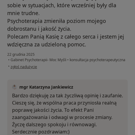
sobie w sytuacjach, które wcześniej były dla
mnie trudne.
Psychoterapia zmieniła poziom mojego
dobrostanu i jakość życia.
Polecam Panią Kasię z całego serca i jestem jej
wdzięczna za udzieloną pomoc.
22 grudnia 2025
•
Gabinet Psychoterapii- Moc Myśli
•
konsultacja psychoterapeutyczna
w opinii użytkownika Martyna
•
zgłoś nadużycie
mgr Katarzyna Jankiewicz
Bardzo dziękuję za tak życzliwą opinię i zaufanie.
Cieszę się, że wspólna praca przyniosła realną
poprawę jakości życia. To efekt Pani
zaangażowania i odwagi w procesie zmiany.
Życzę dalszego spokoju i równowagi.
Serdecznie pozdrawiam:)