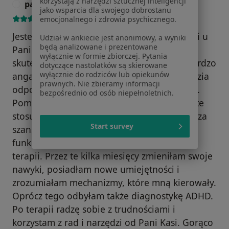
korzystają z narzędzi sztucznej inteligencji
pacjentka
Numer telefonu zweryfikowany
P
jako wsparcia dla swojego dobrostanu
emocjonalnego i zdrowia psychicznego.
Jestem bardzo zadowolona z odbycia terapii u
Udział w ankiecie jest anonimowy, a wyniki
będą analizowane i prezentowane
Pani Kasi. Była to moja czwarta i jedyna
wyłącznie w formie zbiorczej. Pytania
skuteczna terapia do tej pory. Pani Kasia bardzo
dotyczące nastolatków są skierowane
wyłącznie do rodziców lub opiekunów
angażuje się w cały proces i dobiera narzędzia
prawnych. Nie zbieramy informacji
odpowiednio do potrzeb i celu danej osoby.
bezpośrednio od osób niepełnoletnich.
Pomoc jest wielowymiarowa, bo narzędzia te
stosuje się także poza gabinetem, co zwiększa
Start survey
szansę na wyleczenie i odpowiednie
funkcjonowanie również po zakończeniu
terapii. Przez te kilka miesięcy zmieniłam swoje
nawyki, posiadłam nowe umiejętności i
zrozumiałam mechanizmy, które mną kierowały.
Oprócz tego odbyłam także diagnostykę ADHD.
Po terapii radzę sobie z trudnościami i
korzystam z rad i narzędzi od Pani Kasi. Gorąco