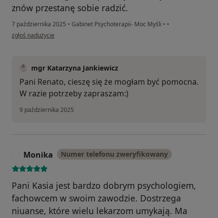
znów przestanę sobie radzić.
7 października 2025
•
Gabinet Psychoterapii- Moc Myśli
•
•
w opinii użytkownika Pacjent
zgłoś nadużycie
mgr Katarzyna Jankiewicz
Pani Renato, cieszę się że mogłam być pomocna.
W razie potrzeby zapraszam:)
9 października 2025
Monika
Numer telefonu zweryfikowany
M
Pani Kasia jest bardzo dobrym psychologiem,
fachowcem w swoim zawodzie. Dostrzega
niuanse, które wielu lekarzom umykają. Ma