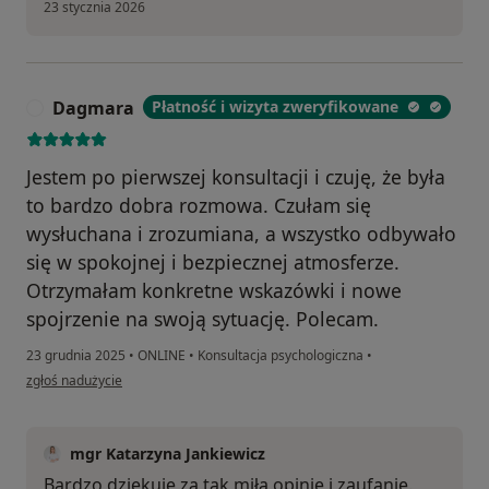
23 stycznia 2026
Dagmara
Płatność i wizyta zweryfikowane
D
Jestem po pierwszej konsultacji i czuję, że była
to bardzo dobra rozmowa. Czułam się
wysłuchana i zrozumiana, a wszystko odbywało
się w spokojnej i bezpiecznej atmosferze.
Otrzymałam konkretne wskazówki i nowe
spojrzenie na swoją sytuację. Polecam.
23 grudnia 2025
•
ONLINE
•
Konsultacja psychologiczna
•
w opinii użytkownika Dagmara
zgłoś nadużycie
mgr Katarzyna Jankiewicz
Bardzo dziękuję za tak miłą opinię i zaufanie.