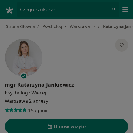
Me
Czego szukasz?
Strona Główna
Psycholog
Warszawa
Katarzyna Jan
Zmień miasto
mgr
Katarzyna Jankiewicz
O specjalizacjach
Psycholog
·
Więcej
Warszawa
2 adresy
15 opinii
Umów wizytę