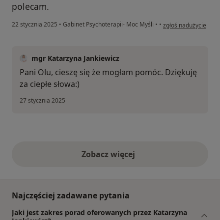
polecam.
w opinii użytkownika
22 stycznia 2025
•
Gabinet Psychoterapii- Moc Myśli
•
•
zgłoś nadużycie
mgr Katarzyna Jankiewicz
Pani Olu, cieszę się że mogłam pomóc. Dziękuję
za ciepłe słowa:)
27 stycznia 2025
Zobacz więcej
opinie powyżej
Najczęściej zadawane pytania
Jaki jest zakres porad oferowanych przez Katarzyna