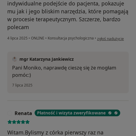
indywidualne podejście do pacjenta, pokazuje
mu jak i jego bliskim narzędzia, które pomagają
w procesie terapeutycznym. Szczerze, bardzo
polecam
w opinii użytkownika M
4 lipca 2025
•
ONLINE
•
Konsultacja psychologiczna
•
zgłoś nadużycie
mgr Katarzyna Jankiewicz
Pani Moniko, naprawdę cieszę się że mogłam
pomóc:)
7 lipca 2025
Renata
Płatność i wizyta zweryfikowane
R
Witam.Bylismy z córka pierwszy raz na