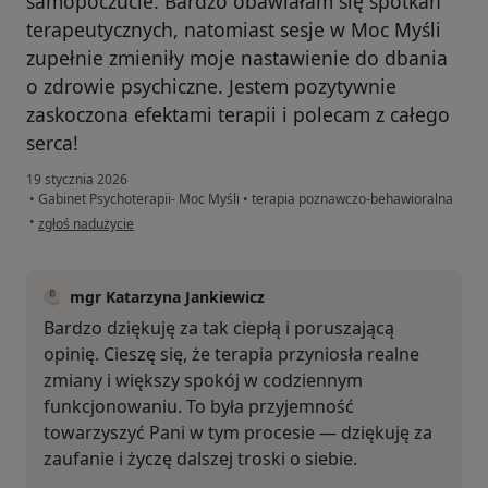
samopoczucie. Bardzo obawiałam się spotkań
terapeutycznych, natomiast sesje w Moc Myśli
zupełnie zmieniły moje nastawienie do dbania
o zdrowie psychiczne. Jestem pozytywnie
zaskoczona efektami terapii i polecam z całego
serca!
19 stycznia 2026
•
Gabinet Psychoterapii- Moc Myśli
•
terapia poznawczo-behawioralna
w opinii użytkownika Magda
•
zgłoś nadużycie
mgr Katarzyna Jankiewicz
Bardzo dziękuję za tak ciepłą i poruszającą
opinię. Cieszę się, że terapia przyniosła realne
zmiany i większy spokój w codziennym
funkcjonowaniu. To była przyjemność
towarzyszyć Pani w tym procesie — dziękuję za
zaufanie i życzę dalszej troski o siebie.