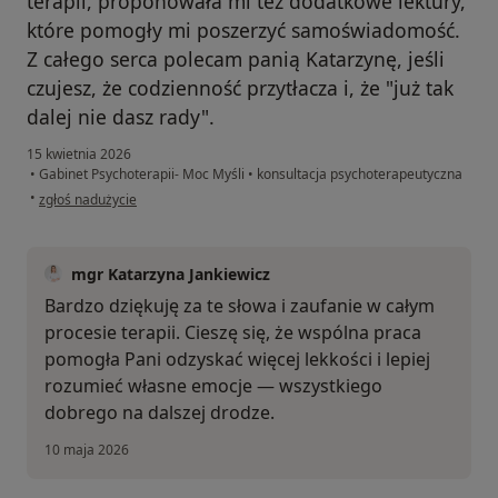
terapii, proponowała mi też dodatkowe lektury,
które pomogły mi poszerzyć samoświadomość.
Z całego serca polecam panią Katarzynę, jeśli
czujesz, że codzienność przytłacza i, że "już tak
dalej nie dasz rady".
15 kwietnia 2026
•
Gabinet Psychoterapii- Moc Myśli
•
konsultacja psychoterapeutyczna
w opinii użytkownika Katarzyna
•
zgłoś nadużycie
mgr Katarzyna Jankiewicz
Bardzo dziękuję za te słowa i zaufanie w całym
procesie terapii. Cieszę się, że wspólna praca
pomogła Pani odzyskać więcej lekkości i lepiej
rozumieć własne emocje — wszystkiego
dobrego na dalszej drodze.
10 maja 2026