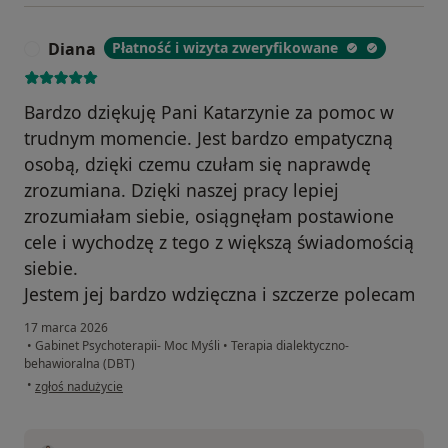
Diana
Płatność i wizyta zweryfikowane
D
Bardzo dziękuję Pani Katarzynie za pomoc w
trudnym momencie. Jest bardzo empatyczną
osobą, dzięki czemu czułam się naprawdę
zrozumiana. Dzięki naszej pracy lepiej
zrozumiałam siebie, osiągnęłam postawione
cele i wychodzę z tego z większą świadomością
siebie.
Jestem jej bardzo wdzięczna i szczerze polecam
17 marca 2026
•
Gabinet Psychoterapii- Moc Myśli
•
Terapia dialektyczno-
behawioralna (DBT)
w opinii użytkownika Diana
•
zgłoś nadużycie