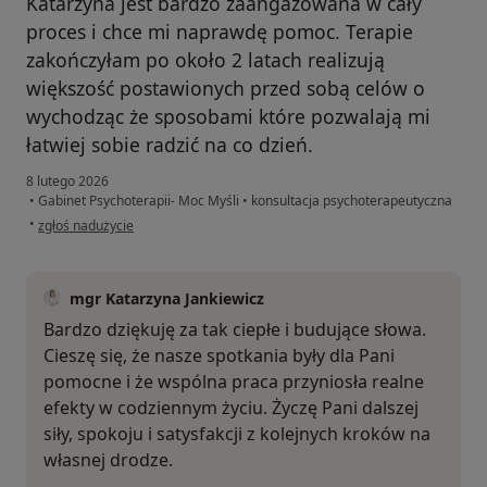
Katarzyna jest bardzo zaangażowana w cały
proces i chce mi naprawdę pomoc. Terapie
zakończyłam po około 2 latach realizują
większość postawionych przed sobą celów o
wychodząc że sposobami które pozwalają mi
łatwiej sobie radzić na co dzień.
8 lutego 2026
•
Gabinet Psychoterapii- Moc Myśli
•
konsultacja psychoterapeutyczna
w opinii użytkownika Magdalena
•
zgłoś nadużycie
mgr Katarzyna Jankiewicz
Bardzo dziękuję za tak ciepłe i budujące słowa.
Cieszę się, że nasze spotkania były dla Pani
pomocne i że wspólna praca przyniosła realne
efekty w codziennym życiu. Życzę Pani dalszej
siły, spokoju i satysfakcji z kolejnych kroków na
własnej drodze.