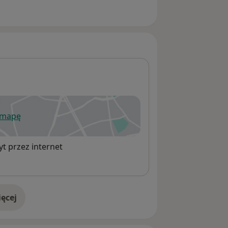
 mapę
wiera się w nowej karcie
t przez internet
ęcej
adresie