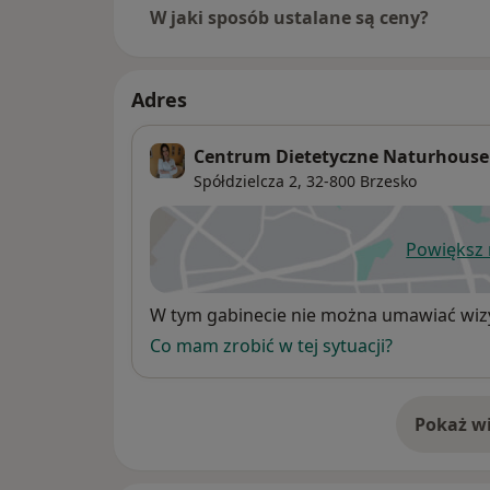
W jaki sposób ustalane są ceny?
Adres
Centrum Dietetyczne Naturhouse
Spółdzielcza 2,
32-800
Brzesko
Powiększ
ot
Dostępność
W tym gabinecie nie można umawiać wizy
Co mam zrobić w tej sytuacji?
Pokaż wi
o 