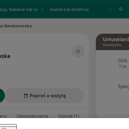
acja, badanie lub nazwisko
miasto lub dzielnica
na Bandurowska
Umawiani
Nieaktywny
wska
Dziś
lizacjach
7 Sie
Spec
Poproś o wizytę
esy
Ubezpieczenia
Opinie (1)