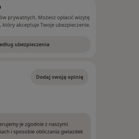
h
ntów prywatnych. Możesz opłacić wizytę
ę, który akceptuje Twoje ubezpieczenie.
według ubezpieczenia
Dodaj swoją opinię
rujemy je zgodnie z naszymi
iach i sposobie obliczania gwiazdek
ięcej o opiniach