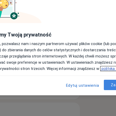
tem absolwentką Krakowskiej Wyższej
acuję w Centrum Dietetycznym w
my Twoją prywatność
czekiwaniom moich pacjentów.
- każdy pacjent jest wyjątkowy i każdy
, pozwalasz nam i naszym partnerom używać plików cookie (lub p
staram się być elastyczna w swoim
) do zbierania danych do celów statystycznych i dostarczania treśc
m się z chorobami tarczycy, miażdżycą,
zaje przeglądania stron internetowych. W każdej chwili możesz spr
 moczanową, zaburzeniami
wać swoje preferencje w ustawieniach. W ustawieniach znajdziesz ró
urzenia odżywiania
mowego, chorobami skórnymi.
prywatności stron trzecich. Więcej informacji znajdziesz w
polityka
a11y_sr_more_diseases
+18
Za
Edytuj ustawienia
ęcej
doświadczeniu