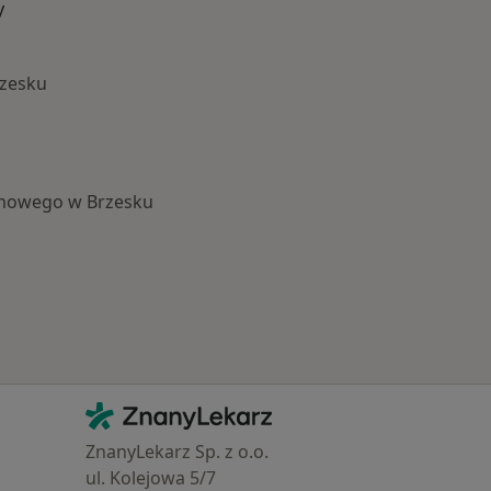
y
rzesku
mowego w Brzesku
Najczęście leczone choroby
Kontakt
ZnanyLekarz - Strona główna
ZnanyLekarz Sp. z o.o.
ul. Kolejowa 5/7