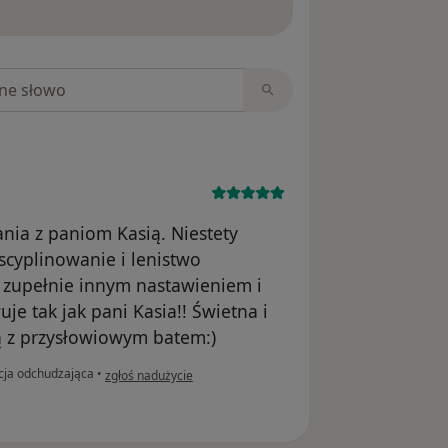
niach
nia z paniom Kasią. Niestety
cyplinowanie i lenistwo
 zupełnie innym nastawieniem i
e tak jak pani Kasia!! Świetna i
 z przysłowiowym batem:)
w opinii użytkownika K. P
cja odchudzająca
•
zgłoś nadużycie