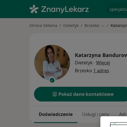
specjaliz
Strona Główna
Dietetyk
Brzesko
Katarzy
Zmień miasto
Katarzyna Banduro
O specja
Dietetyk
·
Więcej
Brzesko
1 adres
Pokaż dane kontaktowe
Doświadczenie
Usługi i ceny
Adr