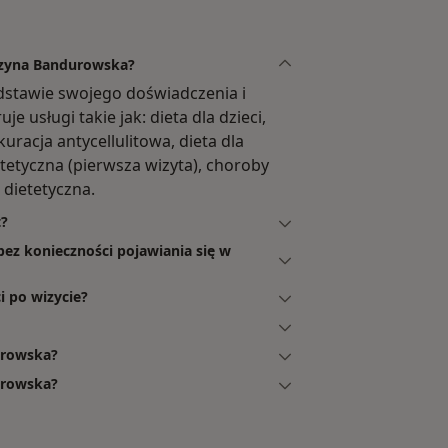
arzyna Bandurowska?
dstawie swojego doświadczenia i
 usługi takie jak: dieta dla dzieci,
kuracja antycellulitowa, dieta dla
ietetyczna (pierwsza wizyta), choroby
 dietetyczna.
t?
ez konieczności pojawiania się w
i po wizycie?
urowska?
urowska?