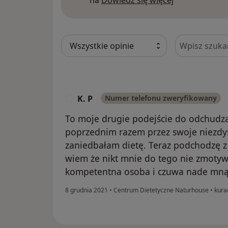
na
Dowiedz się więcej
Szukaj w opi
K. P
Numer telefonu zweryfikowany
K
To moje drugie podejście do odchudza
poprzednim razem przez swoje niezdys
zaniedbałam dietę. Teraz podchodzę z
wiem że nikt mnie do tego nie zmotywuj
kompetentna osoba i czuwa nade mną
8 grudnia 2021
•
Centrum Dietetyczne Naturhouse
•
kura