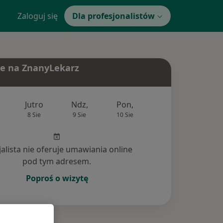
Zaloguj się
Dla profesjonalistów
e na ZnanyLekarz
Jutro
Ndz,
Pon,
Wt,
Śr,
8 Sie
9 Sie
10 Sie
11 Sie
12 Si
jalista nie oferuje umawiania online
pod tym adresem.
Poproś o wizytę