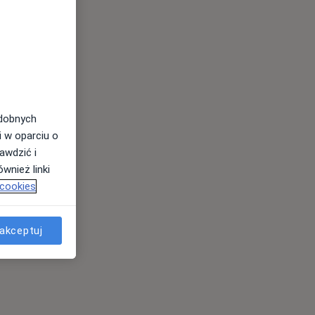
odobnych
i w oparciu o
awdzić i
wnież linki
 cookies
akceptuj