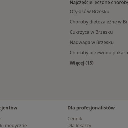
Najczęście leczone chorob
Otyłość w Brzesku
Choroby dietozależne w B
Cukrzyca w Brzesku
Nadwaga w Brzesku
Choroby przewodu pokar
Więcej (15)
ka
Więcej w kategorii: 
cjentów
Dla profesjonalistów
e
Cennik
ki medyczne
Dla lekarzy