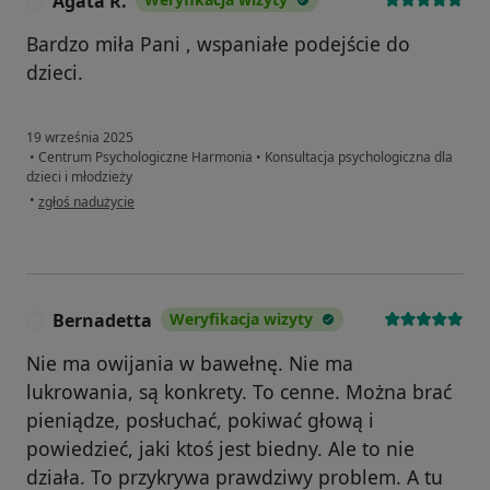
Agata R.
A
Bardzo miła Pani , wspaniałe podejście do
dzieci.
19 września 2025
•
Centrum Psychologiczne Harmonia
•
Konsultacja psychologiczna dla
dzieci i młodzieży
w opinii użytkownika Agata R.
•
zgłoś nadużycie
Bernadetta
Weryfikacja wizyty
B
Nie ma owijania w bawełnę. Nie ma
lukrowania, są konkrety. To cenne. Można brać
pieniądze, posłuchać, pokiwać głową i
powiedzieć, jaki ktoś jest biedny. Ale to nie
działa. To przykrywa prawdziwy problem. A tu