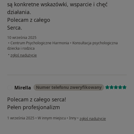
są konkretne wskazówki, wsparcie i chęć
działania.
Polecam z całego
Serca.
10 września 2025
•
Centrum Psychologiczne Harmonia
•
Konsultacja psychologiczna
dziecka i rodzica
w opinii użytkownika Bernadetta
•
zgłoś nadużycie
Mirella
Numer telefonu zweryfikowany
M
Polecam z całego serca!
Pełen profesjonalizm
w opinii użytkownika Mirella
1 września 2025
•
W innym miejscu
•
Inny
•
zgłoś nadużycie