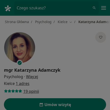
Me
Czego szukasz?
Strona Główna
Psycholog
Kielce
Katarzyna Adamcz
Zmień miasto
mgr
Katarzyna Adamczyk
O specjalizacjach
Psycholog
·
Więcej
Kielce
1 adres
19 opinii
Umów wizytę