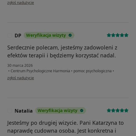
w opinii użytkownika Anonim
zgłoś nadużycie
DP
Weryfikacja wizyty
D
Serdecznie polecam, jesteśmy zadowoleni z
efektów terapii i będziemy korzystać nadal.
30 marca 2026
•
Centrum Psychologiczne Harmonia
•
pomoc psychologiczna
•
w opinii użytkownika DP
zgłoś nadużycie
Natalia
Weryfikacja wizyty
N
Jesteśmy po drugiej wizycie. Pani Katarzyna to
naprawdę cudowna osoba. Jest konkretna i