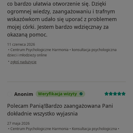
co bardzo ułatwia otworzenie się. Dzięki
ogromnej wiedzy, zaangażowaniu i trafnym
wskazówkom udało się uporać z problemem
mojej córki. Jestem bardzo wdzięcznay za
okazaną pomoc.
11 czerwca 2026
•
Centrum Psychologiczne Harmonia
•
konsultacja psychologiczna
dzieci i młodzieży online
w opinii użytkownika Justyna
•
zgłoś nadużycie
Anonim
Weryfikacja wizyty
A
Polecam Panią!Bardzo zaangażowana Pani
dokładnie wszystko wyjasnia
27 maja 2026
•
Centrum Psychologiczne Harmonia
•
Konsultacja psychologiczna
•