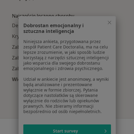
Więcej w kategorii: W pobliżu Kielc
Najczęście leczone choroby
Dobrostan emocjonalny i
Depresja w Kielcach
sztuczna inteligencja
Kryzys emocjonalny w Kielcach
Niniejsza ankieta, przygotowana przez
Zaburzenia emocjonalne w Kielcach
zespół Patient Care Doctoralia, ma na celu
lepsze zrozumienie, w jaki sposób ludzie
Zaburzenia lękowe w Kielcach
korzystają z narzędzi sztucznej inteligencji
jako wsparcia dla swojego dobrostanu
Zaburzenia nastroju w Kielcach
emocjonalnego i zdrowia psychicznego.
Więcej (15)
Udział w ankiecie jest anonimowy, a wyniki
będą analizowane i prezentowane
Więcej w kategorii: Najczęście leczone chorob
wyłącznie w formie zbiorczej. Pytania
dotyczące nastolatków są skierowane
wyłącznie do rodziców lub opiekunów
prawnych. Nie zbieramy informacji
bezpośrednio od osób niepełnoletnich.
Serwis
Start survey