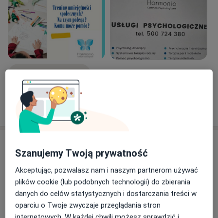
Zobacz galerię (3)
Pokaż więcej
o doświadczeniu
Aktualności
Szanujemy Twoją prywatność
mgr Katarzyna Adamczyk
Akceptując, pozwalasz nam i naszym partnerom używać
Górna 19A lokal 9, 25-415 Kielce
plików cookie (lub podobnych technologii) do zbierania
Pakiet 3 spotkań DIAGNOSTYCZNYCH: 800 zł
danych do celów statystycznych i dostarczania treści w
Test Inteligencji Skalą Stanford-Binet 5 to badanie
oparciu o Twoje zwyczaje przeglądania stron
oceniające inteligencję i zdolności poznawcze u
internetowych. W każdej chwili możesz sprawdzić i