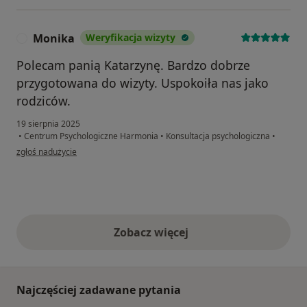
Monika
Weryfikacja wizyty
M
Polecam panią Katarzynę. Bardzo dobrze
przygotowana do wizyty. Uspokoiła nas jako
rodziców.
19 sierpnia 2025
•
Centrum Psychologiczne Harmonia
•
Konsultacja psychologiczna
•
w opinii użytkownika Monika
zgłoś nadużycie
Zobacz więcej
opinie powyżej
Najczęściej zadawane pytania