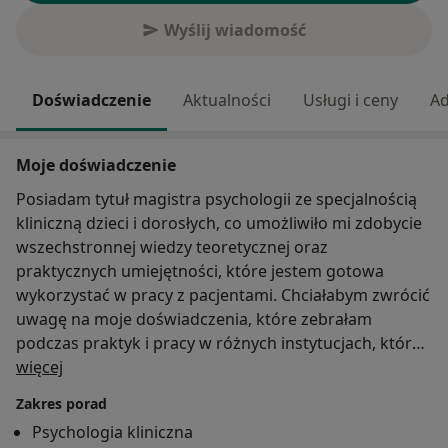
Wyślij wiadomość
Doświadczenie
Aktualności
Usługi i ceny
Ad
Moje doświadczenie
Posiadam tytuł magistra psychologii ze specjalnością
kliniczną dzieci i dorosłych, co umożliwiło mi zdobycie
wszechstronnej wiedzy teoretycznej oraz
praktycznych umiejętności, które jestem gotowa
wykorzystać w pracy z pacjentami. Chciałabym zwrócić
uwagę na moje doświadczenia, które zebrałam
podczas praktyk i pracy w różnych instytucjach, które
O mnie
pozwoliły mi na rozwinięcie umiejętności zarówno w
więcej
pracy gabinetowej, jak i w prowadzeniu terapii. Przez
Zakres porad
pewien czas miałam przyjemność odbywania praktyk
Psychologia kliniczna
w Polskim Towarzystwie Suicydologii w Lublinie oraz