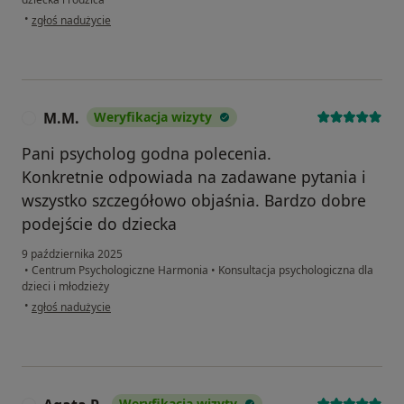
w opinii użytkownika Monika
•
zgłoś nadużycie
M.M.
Weryfikacja wizyty
M
Pani psycholog godna polecenia.
Konkretnie odpowiada na zadawane pytania i
wszystko szczegółowo objaśnia. Bardzo dobre
podejście do dziecka
9 października 2025
•
Centrum Psychologiczne Harmonia
•
Konsultacja psychologiczna dla
dzieci i młodzieży
w opinii użytkownika M.M.
•
zgłoś nadużycie
Weryfikacja wizyty