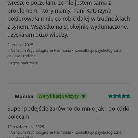
wreszcie poczułam, że nie jestem sama z
problemem, który mamy. Pani Katarzyna
pokierowała mnie co robić dalej w trudnościach
z synem. Wszystko na spokojnie wytłumaczone,
uzyskałam dużo wiedzy.
2 grudnia 2025
•
Centrum Psychologiczne Harmonia
•
Konsultacja psychologiczna
dziecka i rodzica
w opinii użytkownika Natalia
•
zgłoś nadużycie
Monika
Weryfikacja wizyty
M
Super podejście zarówno do mnie jak i do córki
polecam
10 października 2025
•
Centrum Psychologiczne Harmonia
•
Konsultacja psychologiczna
dziecka i rodzica