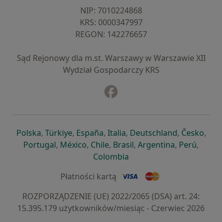
NIP: ⁠7010224868
KRS: ⁠0000347997
REGON: ⁠142276657
Sąd Rejonowy dla m.st. Warszawy w Warszawie XII
Wydział Gospodarczy KRS
Facebook
otwiera się w nowej karcie
otwiera się w nowej karcie
otwiera się w nowej karcie
otwiera się w nowej karcie
otwiera się w nowej karci
otwiera się
otwi
Polska
,
Türkiye
,
España
,
Italia
,
Deutschland
,
Česko
,
otwiera się w nowej karcie
otwiera się w nowej karcie
otwiera się w nowej karcie
otwiera się w nowej kar
otwiera się 
otwier
Portugal
,
México
,
Chile
,
Brasil
,
Argentina
,
Perú
,
otwiera się w nowej karc
Colombia
Płatności kartą
ROZPORZĄDZENIE (UE) 2022/2065 (DSA) art. 24:
15.395.179 użytkowników/miesiąc - Czerwiec 2026