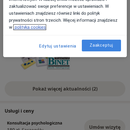
dzieci od 2 roku życia oraz dorosłych.
zaktualizować swoje preferencje w ustawieniach. W
Test Conners- badanie ADHD u dzieci,
ustawieniach znajdziesz również linki do polityk
Test ASRS- badanie pod kątem trudności
Dowiedz się więcej
prywatności stron trzecich. Więcej informacji znajdziesz
społecznych i innych zaburzeń zachowania.
01/07/2026
w
polityka cookies
Rejestracja tel. 500724380
Zaakceptuj
Edytuj ustawienia
Pokaż więcej aktualności (2)
Usługi i ceny
Konsultacja psychologiczna
Umów wizytę