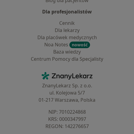
Blog dla pacjentów
Dla profesjonalistów
Cennik
Dla lekarzy
Dla placówek medycznych
Noa Notes
nowość
Baza wiedzy
Centrum Pomocy dla Specjalisty
Kontakt
ZnanyLekarz - Strona główna
ZnanyLekarz Sp. z o.o.
ul. Kolejowa 5/7
01-217 Warszawa, Polska
NIP: ⁠7010224868
KRS: ⁠0000347997
REGON: ⁠142276657