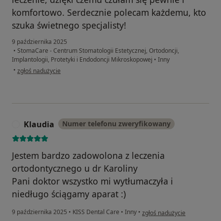
komfortowo. Serdecznie polecam każdemu, kto
szuka świetnego specjalisty!
9 października 2025
•
StomaCare - Centrum Stomatologii Estetycznej, Ortodoncji,
Implantologii, Protetyki i Endodoncji Mikroskopowej
•
Inny
w opinii użytkownika Maja
•
zgłoś nadużycie
Klaudia
Numer telefonu zweryfikowany
K
Jestem bardzo zadowolona z leczenia
ortodontycznego u dr Karoliny
Pani doktor wszystko mi wytłumaczyła i
niedługo ściągamy aparat :)
w opinii użytkownika Klaudia
9 października 2025
•
KISS Dental Care
•
Inny
•
zgłoś nadużycie