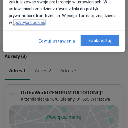
Umów wizytę
zaktualizować swoje preferencje w ustawieniach. W
Szczegóły
ustawieniach znajdziesz również linki do polityk
prywatności stron trzecich. Więcej informacji znajdziesz
+ 2 usługi
w
polityka cookies
W jaki sposób ustalane są ceny?
Zaakceptuj
Edytuj ustawienia
Adresy (3)
Adres 1
Adres 2
Adres 3
OrthoWorld CENTRUM ORTODONCJI
Krzemieniecka 10/6,
Bielany
, 01-695
Warszawa
Powiększ mapę
otwiera się w nowej karcie