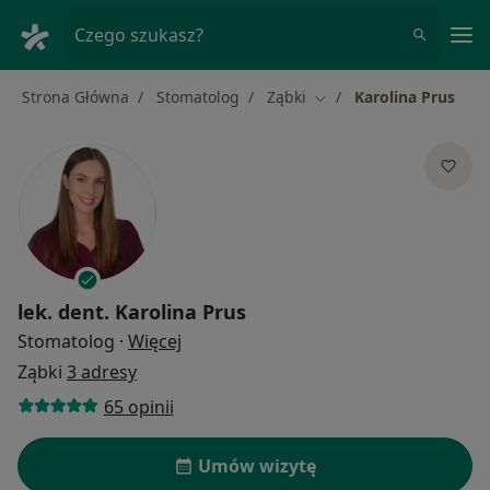
Me
Czego szukasz?
Strona Główna
Stomatolog
Ząbki
Karolina Prus
Zmień miasto
lek. dent.
Karolina Prus
O specjalizacjach
Stomatolog
·
Więcej
Ząbki
3 adresy
65 opinii
Umów wizytę