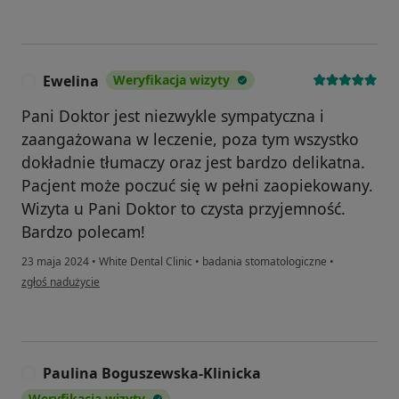
Ewelina
Weryfikacja wizyty
E
Pani Doktor jest niezwykle sympatyczna i
zaangażowana w leczenie, poza tym wszystko
dokładnie tłumaczy oraz jest bardzo delikatna.
Pacjent może poczuć się w pełni zaopiekowany.
Wizyta u Pani Doktor to czysta przyjemność.
Bardzo polecam!
23 maja 2024
•
White Dental Clinic
•
badania stomatologiczne
•
w opinii użytkownika Ewelina
zgłoś nadużycie
Paulina Boguszewska-Klinicka
P
Weryfikacja wizyty