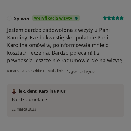
Sylwia
Weryfikacja wizyty
S
Jestem bardzo zadowolona z wizyty u Pani
Karoliny. Kazda kwestię skrupulatnie Pani
Karolina omówiła, poinformowała mnie o
kosztach leczenia. Bardzo polecam! I z
pewnością jeszcze nie raz umowie się na wizytę
w opinii użytkownika Sylwia
8 marca 2023
•
White Dental Clinic
•
•
zgłoś nadużycie
lek. dent. Karolina Prus
Bardzo dziękuję
22 marca 2023