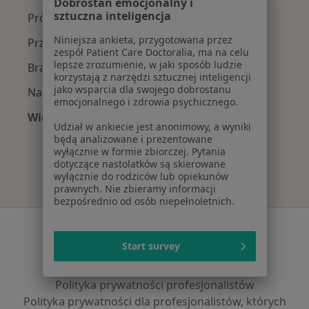
Dobrostan emocjonalny i
sztuczna inteligencja
Próchnica w Ząbkach
Niniejsza ankieta, przygotowana przez
Przebarwienia zębów w Ząbkach
zespół Patient Care Doctoralia, ma na celu
lepsze zrozumienie, w jaki sposób ludzie
Braki zębowe w Ząbkach
korzystają z narzędzi sztucznej inteligencji
jako wsparcia dla swojego dobrostanu
Nadwrażliwość zębów w Ząbkach
emocjonalnego i zdrowia psychicznego.
Więcej (15)
Udział w ankiecie jest anonimowy, a wyniki
Więcej w kategorii: Najczęście leczone chorob
będą analizowane i prezentowane
wyłącznie w formie zbiorczej. Pytania
dotyczące nastolatków są skierowane
wyłącznie do rodziców lub opiekunów
prawnych. Nie zbieramy informacji
bezpośrednio od osób niepełnoletnich.
Serwis
Start survey
Regulamin
Polityka prywatności pacjentów
Polityka prywatności profesjonalistów
Polityka prywatności dla profesjonalistów, których