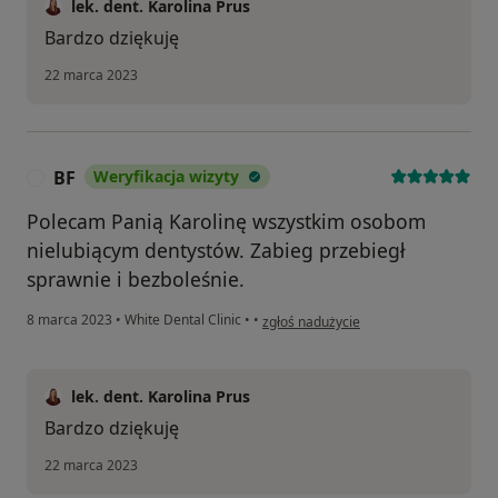
lek. dent. Karolina Prus
Bardzo dziękuję
22 marca 2023
BF
Weryfikacja wizyty
B
Polecam Panią Karolinę wszystkim osobom
nielubiącym dentystów. Zabieg przebiegł
sprawnie i bezboleśnie.
w opinii użytkownika BF
8 marca 2023
•
White Dental Clinic
•
•
zgłoś nadużycie
lek. dent. Karolina Prus
Bardzo dziękuję
22 marca 2023