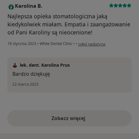
Karolina B.
K
Najlepsza opieka stomatologiczna jaką
kiedykolwiek miałam. Empatia i zaangażowanie
od Pani Karoliny są nieocenione!
w opinii użytkownika Karolina B.
18 stycznia 2023
•
White Dental Clinic
•
•
zgłoś nadużycie
lek. dent. Karolina Prus
Bardzo dziękuję
22 marca 2023
Zobacz więcej
opinie powyżej