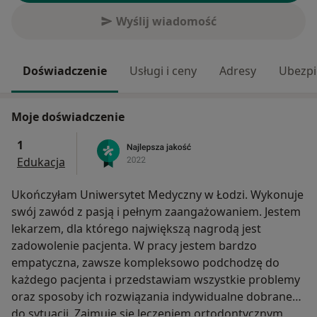
Wyślij wiadomość
Doświadczenie
Usługi i ceny
Adresy
Ubezpi
Moje doświadczenie
1
Edukacja
Ukończyłam Uniwersytet Medyczny w Łodzi. Wykonuje
swój zawód z pasją i pełnym zaangażowaniem. Jestem
lekarzem, dla którego największą nagrodą jest
zadowolenie pacjenta. W pracy jestem bardzo
empatyczna, zawsze kompleksowo podchodzę do
każdego pacjenta i przedstawiam wszystkie problemy
oraz sposoby ich rozwiązania indywidualne dobrane
do sytuacji. Zajmuję się leczeniem ortodontycznym