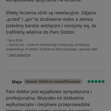
Efekty leczenia córki są rewelacyjne. Zdjęcia
„przed” i „po” to dosłownie niebo a ziemia.
Jesteśmy bardzo wdzięczni i cieszymy się, że
trafiliśmy właśnie do Pani Doktor.
1 lipca 2026
•
StomaCare - Centrum Stomatologii Estetycznej, Ortodoncji,
Implantologii, Protetyki i Endodoncji Mikroskopowej
•
aparaty stałe
w opinii użytkownika Zuzia
•
zgłoś nadużycie
Maja
Numer telefonu zweryfikowany
M
Pani doktor jest wyjątkowo sympatyczna i
profesjonalna. Wszystko mi dokładnie
wytłumaczyła i cierpliwie przeprowadziła
leczenie, dzięki czemu czułam się pewnie i