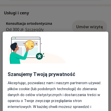
Usługi i ceny
Konsultacja ortodontyczna
Umów wizytę
Od 300 zł
Szczegóły
Kontrola aparatu stałego
Umów wizytę
Od 250 zł
Szczegóły
Kontrola aparatu zdejmowanego
Umów wizytę
Od 300 zł
Szczegóły
Szanujemy Twoją prywatność
Akceptując, pozwalasz nam i naszym partnerom używać
Ortodoncja
plików cookie (lub podobnych technologii) do zbierania
Umów wizytę
350 zł
Szczegóły
danych do celów statystycznych i dostarczania treści w
oparciu o Twoje zwyczaje przeglądania stron
internetowych. W każdej chwili możesz sprawdzić i
Ortodoncja dzieci i dorosłych