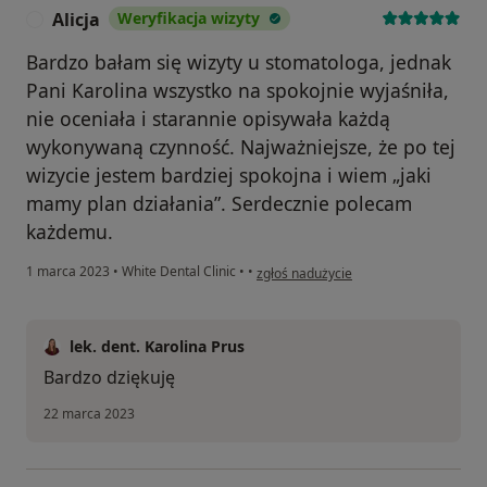
Alicja
Weryfikacja wizyty
A
Bardzo bałam się wizyty u stomatologa, jednak
Pani Karolina wszystko na spokojnie wyjaśniła,
nie oceniała i starannie opisywała każdą
wykonywaną czynność. Najważniejsze, że po tej
wizycie jestem bardziej spokojna i wiem „jaki
mamy plan działania”. Serdecznie polecam
każdemu.
w opinii użytkownika Alicja
1 marca 2023
•
White Dental Clinic
•
•
zgłoś nadużycie
lek. dent. Karolina Prus
Bardzo dziękuję
22 marca 2023