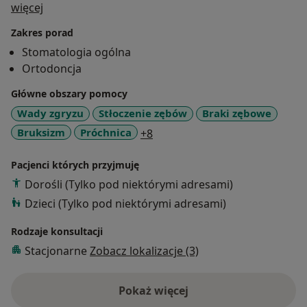
O mnie
więcej
dzieci i dorosłych. Moim priorytetem jest leczenie
przeprowadzane w harmonii z estetyką twarzy
Zakres porad
pacjenta. Jestem uczestnikiem licznych konferencji i
Stomatologia ogólna
szkoleń dzięki czemu stale podnoszę swoje
Ortodoncja
kwalifikacje i umiejętności.
Główne obszary pomocy
Wady zgryzu
Stłoczenie zębów
Braki zębowe
a11y_sr_more_diseases
Bruksizm
Próchnica
+8
Pacjenci których przyjmuję
Dorośli (Tylko pod niektórymi adresami)
Dzieci (Tylko pod niektórymi adresami)
Rodzaje konsultacji
Stacjonarne
Zobacz lokalizacje (3)
Pokaż więcej
o doświadczeniu