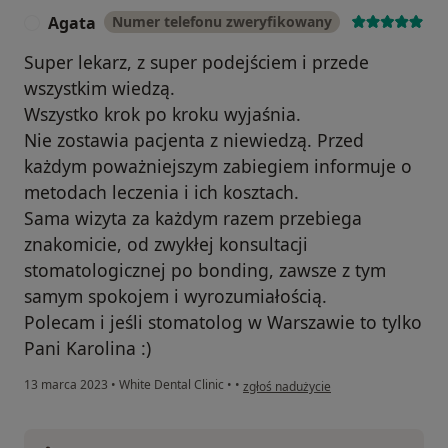
Agata
Numer telefonu zweryfikowany
A
Super lekarz, z super podejściem i przede
wszystkim wiedzą.
Wszystko krok po kroku wyjaśnia.
Nie zostawia pacjenta z niewiedzą. Przed
każdym poważniejszym zabiegiem informuje o
metodach leczenia i ich kosztach.
Sama wizyta za każdym razem przebiega
znakomicie, od zwykłej konsultacji
stomatologicznej po bonding, zawsze z tym
samym spokojem i wyrozumiałością.
Polecam i jeśli stomatolog w Warszawie to tylko
Pani Karolina :)
w opinii użytkownika Agata
13 marca 2023
•
White Dental Clinic
•
•
zgłoś nadużycie