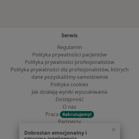
Serwis
Regulamin
Polityka prywatności pacjentów
Polityka prywatności profesjonalistów
Polityka prywatności dla profesjonalistów, których
dane pozyskaliśmy samodzielnie
Polityka cookies
Jak działają wyniki wyszukiwania
Dostępność
O nas
Praca
Rekrutujemy!
Partnerzy
Centrum prasowe
Dobrostan emocjonalny i
Kontakt
sztuczna inteligencja