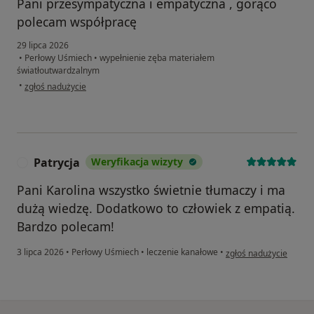
Pani przesympatyczna i empatyczna , gorąco
polecam współpracę
29 lipca 2026
•
Perłowy Uśmiech
•
wypełnienie zęba materiałem
światłoutwardzalnym
w opinii użytkownika Marta
•
zgłoś nadużycie
Patrycja
Weryfikacja wizyty
P
Pani Karolina wszystko świetnie tłumaczy i ma
dużą wiedzę. Dodatkowo to człowiek z empatią.
Bardzo polecam!
w opinii użytkownika P
3 lipca 2026
•
Perłowy Uśmiech
•
leczenie kanałowe
•
zgłoś nadużycie