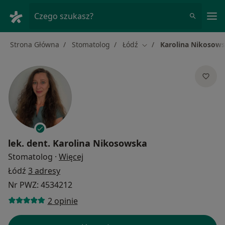
Me
Czego szukasz?
Strona Główna
Stomatolog
Łódź
Karolina Nikosow
Zmień miasto
lek. dent.
Karolina Nikosowska
O specjalizacjach
Stomatolog
·
Więcej
Łódź
3 adresy
Nr PWZ: 4534212
2 opinie