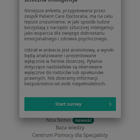
Dla pacjentów
Niniejsza ankieta, przygotowana przez
zespół Patient Care Doctoralia, ma na celu
Lekarze
lepsze zrozumienie, w jaki sposób ludzie
korzystają z narzędzi sztucznej inteligencji
Placówki medyczne
jako wsparcia dla swojego dobrostanu
Pytania i odpowiedzi
emocjonalnego i zdrowia psychicznego.
Usługi i zabiegi
Udział w ankiecie jest anonimowy, a wyniki
Choroby
będą analizowane i prezentowane
Pomoc
wyłącznie w formie zbiorczej. Pytania
Aplikacje mobilne
dotyczące nastolatków są skierowane
wyłącznie do rodziców lub opiekunów
Blog dla pacjentów
prawnych. Nie zbieramy informacji
bezpośrednio od osób niepełnoletnich.
Dla profesjonalistów
Cennik
Start survey
Dla lekarzy
Dla placówek medycznych
Noa Notes
nowość
Baza wiedzy
Centrum Pomocy dla Specjalisty