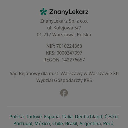
Kontakt
ZnanyLekarz - Strona główna
ZnanyLekarz Sp. z o.o.
ul. Kolejowa 5/7
01-217 Warszawa, Polska
NIP: ⁠7010224868
KRS: ⁠0000347997
REGON: ⁠142276657
Sąd Rejonowy dla m.st. Warszawy w Warszawie XII
Wydział Gospodarczy KRS
Facebook
otwiera się w nowej karcie
otwiera się w nowej karcie
otwiera się w nowej karcie
otwiera się w nowej karcie
otwiera się w nowej karci
otwiera się
otwi
Polska
,
Türkiye
,
España
,
Italia
,
Deutschland
,
Česko
,
otwiera się w nowej karcie
otwiera się w nowej karcie
otwiera się w nowej karcie
otwiera się w nowej kar
otwiera się 
otwier
Portugal
,
México
,
Chile
,
Brasil
,
Argentina
,
Perú
,