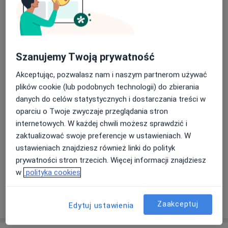
Umów wizytę
Od 150 zł
Szczegóły
Ekstrakcja zęba
Umów wizytę
Od 250 zł
Szczegóły
Szanujemy Twoją prywatność
Akceptując, pozwalasz nam i naszym partnerom używać
Fluoryzacja zębów
plików cookie (lub podobnych technologii) do zbierania
Umów wizytę
150 zł
Szczegóły
danych do celów statystycznych i dostarczania treści w
oparciu o Twoje zwyczaje przeglądania stron
internetowych. W każdej chwili możesz sprawdzić i
Lakowanie zębów
Umów wizytę
zaktualizować swoje preferencje w ustawieniach. W
Od 150 zł
Szczegóły
ustawieniach znajdziesz również linki do polityk
prywatności stron trzecich. Więcej informacji znajdziesz
+ 9 usług
w
polityka cookies
W jaki sposób ustalane są ceny?
Zaakceptuj
Edytuj ustawienia