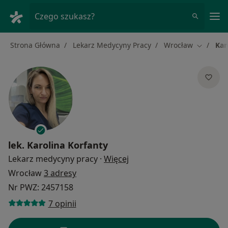
Me
Czego szukasz?
Strona Główna
Lekarz Medycyny Pracy
Wrocław
Kar
Zmień mi
lek.
Karolina Korfanty
O specjalizacjach
Lekarz medycyny pracy
·
Więcej
Wrocław
3 adresy
Nr PWZ: 2457158
7 opinii