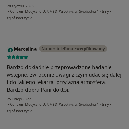
29 stycznia 2025
•
Centrum Medyczne LUX MED, Wrocław, ul. Swobodna 1
•
Inny
•
w opinii użytkownika Mateusz
zgłoś nadużycie
Marcelina
Numer telefonu zweryfikowany
M
Bardzo dokładnie przeprowadzone badanie
wstępne, zwrócenie uwagi z czym udać się dalej
i do jakiego lekarza, przyjazna atmosfera.
Bardzo dobra Pani doktor.
25 lutego 2022
•
Centrum Medyczne LUX MED, Wrocław, ul. Swobodna 1
•
Inny
•
w opinii użytkownika Marcelina
zgłoś nadużycie