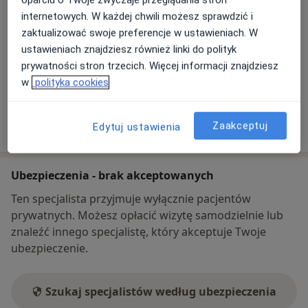
oparciu o Twoje zwyczaje przeglądania stron
otwiera się w nowej karcie
internetowych. W każdej chwili możesz sprawdzić i
zaktualizować swoje preferencje w ustawieniach. W
Dostępność
W tym gabinecie nie można umawiać wizyt przez
ustawieniach znajdziesz również linki do polityk
internet
prywatności stron trzecich. Więcej informacji znajdziesz
Co mam zrobić w tej sytuacji?
w
polityka cookies
Pokaż więcej
Zaakceptuj
Edytuj ustawienia
o adresie
Ubezpieczenia - brak akceptowanych
Ten specjalista przyjmuje wyłącznie pacjentów
prywatnych. Możesz opłacić wizytę samodzielnie lub
znaleźć innego specjalistę, który akceptuje Twoje
ubezpieczenie.
Szukaj specjalistów według ubezpieczenia