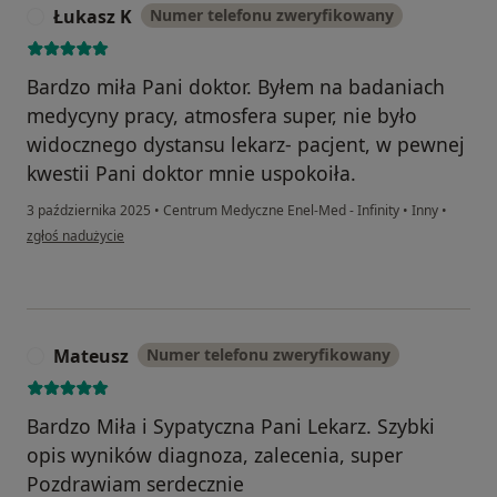
Łukasz K
Numer telefonu zweryfikowany
Ł
Bardzo miła Pani doktor. Byłem na badaniach
medycyny pracy, atmosfera super, nie było
widocznego dystansu lekarz- pacjent, w pewnej
kwestii Pani doktor mnie uspokoiła.
3 października 2025
•
Centrum Medyczne Enel-Med - Infinity
•
Inny
•
w opinii użytkownika Łukasz K
zgłoś nadużycie
Mateusz
Numer telefonu zweryfikowany
M
Bardzo Miła i Sypatyczna Pani Lekarz. Szybki
opis wyników diagnoza, zalecenia, super
Pozdrawiam serdecznie