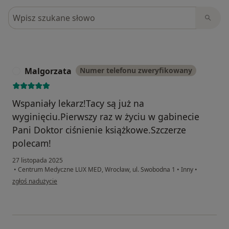
Szukaj w opiniach
Malgorzata
Numer telefonu zweryfikowany
M
Wspaniały lekarz!Tacy są już na
wyginięciu.Pierwszy raz w życiu w gabinecie
Pani Doktor ciśnienie książkowe.Szczerze
polecam!
27 listopada 2025
•
Centrum Medyczne LUX MED, Wrocław, ul. Swobodna 1
•
Inny
•
w opinii użytkownika Malgorzata
zgłoś nadużycie