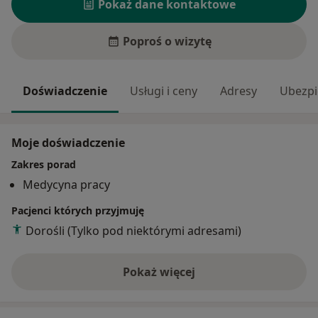
Pokaż dane kontaktowe
Poproś o wizytę
Doświadczenie
Usługi i ceny
Adresy
Ubezpi
Moje doświadczenie
Zakres porad
Medycyna pracy
Pacjenci których przyjmuję
Dorośli (Tylko pod niektórymi adresami)
Pokaż więcej
o doświadczeniu