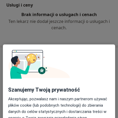
Usługi i ceny
Brak informacji o usługach i cenach
Ten lekarz nie dodał jeszcze informacji o usługach i
cenach.
Adresy (3)
Adres 1
Adres 2
Adres 3
Centrum Medyczne LUX MED, Wrocław, ul.
Szanujemy Twoją prywatność
Swobodna 1
Akceptując, pozwalasz nam i naszym partnerom używać
ul. Swobodna 1,
Krzyki
, 50-088
Wrocław
plików cookie (lub podobnych technologii) do zbierania
danych do celów statystycznych i dostarczania treści w
Powiększ mapę