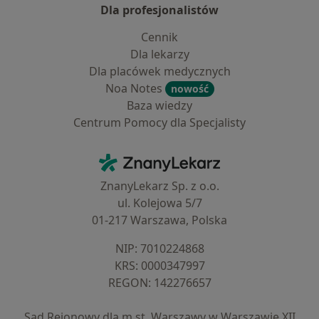
Dla profesjonalistów
Cennik
Dla lekarzy
Dla placówek medycznych
Noa Notes
nowość
Baza wiedzy
Centrum Pomocy dla Specjalisty
Kontakt
ZnanyLekarz - Strona główna
ZnanyLekarz Sp. z o.o.
ul. Kolejowa 5/7
01-217 Warszawa, Polska
NIP: ⁠7010224868
KRS: ⁠0000347997
REGON: ⁠142276657
Sąd Rejonowy dla m.st. Warszawy w Warszawie XII