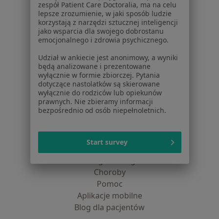
zespół Patient Care Doctoralia, ma na celu
Polityka cookies
lepsze zrozumienie, w jaki sposób ludzie
Jak działają wyniki wyszukiwania
korzystają z narzędzi sztucznej inteligencji
Dostępność
jako wsparcia dla swojego dobrostanu
emocjonalnego i zdrowia psychicznego.
O nas
Praca
Rekrutujemy!
Udział w ankiecie jest anonimowy, a wyniki
Partnerzy
będą analizowane i prezentowane
wyłącznie w formie zbiorczej. Pytania
Centrum prasowe
dotyczące nastolatków są skierowane
Kontakt
wyłącznie do rodziców lub opiekunów
prawnych. Nie zbieramy informacji
Dla pacjentów
bezpośrednio od osób niepełnoletnich.
Lekarze
Placówki medyczne
Start survey
Pytania i odpowiedzi
Usługi i zabiegi
Choroby
Pomoc
Aplikacje mobilne
Blog dla pacjentów