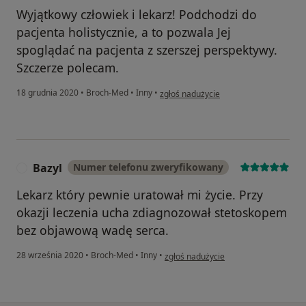
Wyjątkowy człowiek i lekarz! Podchodzi do
pacjenta holistycznie, a to pozwala Jej
spoglądać na pacjenta z szerszej perspektywy.
Szczerze polecam.
w opinii użytkownika I.G.
18 grudnia 2020
•
Broch-Med
•
Inny
•
zgłoś nadużycie
Bazyl
Numer telefonu zweryfikowany
B
Lekarz który pewnie uratował mi życie. Przy
okazji leczenia ucha zdiagnozował stetoskopem
bez objawową wadę serca.
w opinii użytkownika Bazyl
28 września 2020
•
Broch-Med
•
Inny
•
zgłoś nadużycie