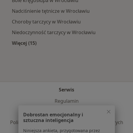
Bóle kręgosłupa w Wrocławiu
Nadciśnienie tętnicze w Wrocławiu
Choroby tarczycy w Wrocławiu
Niedoczynność tarczycy w Wrocławiu
Więcej (15)
Więcej w kategorii: Najczęście leczone chorob
Serwis
Regulamin
Polityka prywatności pacjentów
Dobrostan emocjonalny i
Polityka prywatności profesjonalistów
sztuczna inteligencja
Polityka prywatności dla profesjonalistów, których
dane pozyskaliśmy samodzielnie
Niniejsza ankieta, przygotowana przez