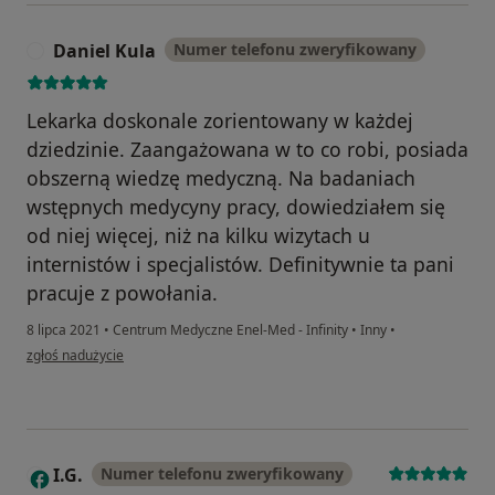
Daniel Kula
Numer telefonu zweryfikowany
D
Lekarka doskonale zorientowany w każdej
dziedzinie. Zaangażowana w to co robi, posiada
obszerną wiedzę medyczną. Na badaniach
wstępnych medycyny pracy, dowiedziałem się
od niej więcej, niż na kilku wizytach u
internistów i specjalistów. Definitywnie ta pani
pracuje z powołania.
8 lipca 2021
•
Centrum Medyczne Enel-Med - Infinity
•
Inny
•
w opinii użytkownika Daniel Kula
zgłoś nadużycie
I.G.
Numer telefonu zweryfikowany
I