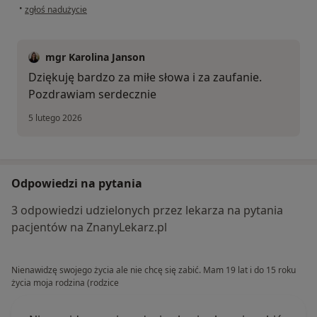
w opinii użytkownika Pacjent
•
zgłoś nadużycie
mgr Karolina Janson
Dziękuję bardzo za miłe słowa i za zaufanie.
Pozdrawiam serdecznie
5 lutego 2026
Odpowiedzi na pytania
3 odpowiedzi udzielonych przez lekarza na pytania
pacjentów na ZnanyLekarz.pl
Nienawidzę swojego życia ale nie chcę się zabić. Mam 19 lat i do 15 roku
życia moja rodzina (rodzice