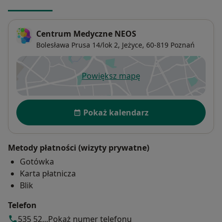
Centrum Medyczne NEOS
Bolesława Prusa 14/lok 2,
Jeżyce
, 60-819
Poznań
Powiększ mapę
otwiera się w nowej karcie
Dostępność
Pokaż kalendarz
Metody płatności (wizyty prywatne)
Gotówka
Karta płatnicza
Blik
Telefon
535 52...
Pokaż numer telefonu