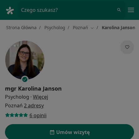
Me
Czego szukasz?
Strona Główna
Psycholog
Poznań
Karolina Janson
Zmień miasto
mgr
Karolina Janson
O specjalizacjach
Psycholog
·
Więcej
Poznań
2 adresy
6 opinii
Umów wizytę