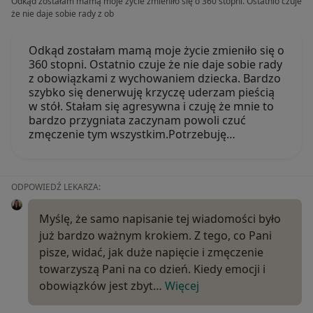
Odkąd zostałam mamą moje życie zmieniło się o 360 stopni. Ostatnio czuje
że nie daje sobie rady z ob
Odkąd zostałam mamą moje życie zmieniło się o
360 stopni. Ostatnio czuje że nie daje sobie rady
z obowiązkami z wychowaniem dziecka. Bardzo
szybko się denerwuję krzyczę uderzam pieścią
w stół. Stałam się agresywna i czuję że mnie to
bardzo przygniata zaczynam powoli czuć
zmęczenie tym wszystkim.Potrzebuję…
ODPOWIEDŹ LEKARZA:
Myślę, że samo napisanie tej wiadomości było
już bardzo ważnym krokiem. Z tego, co Pani
pisze, widać, jak duże napięcie i zmęczenie
towarzyszą Pani na co dzień. Kiedy emocji i
obowiązków jest zbyt…
Więcej