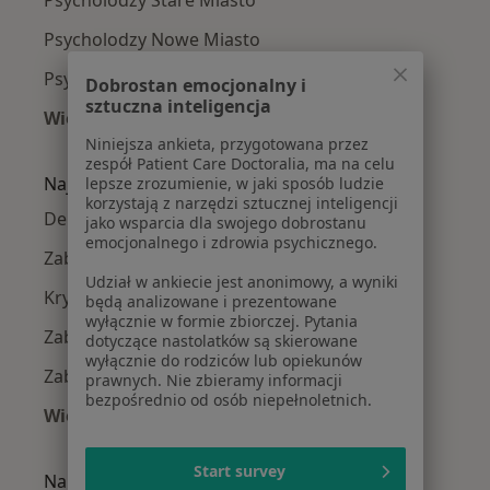
Psycholodzy Stare Miasto
Psycholodzy Nowe Miasto
Psycholodzy Wilda
Dobrostan emocjonalny i
sztuczna inteligencja
Więcej (3)
Więcej w kategorii: Psycholodzy w pobliżu
Niniejsza ankieta, przygotowana przez
zespół Patient Care Doctoralia, ma na celu
Najczęście leczone choroby
lepsze zrozumienie, w jaki sposób ludzie
korzystają z narzędzi sztucznej inteligencji
Depresja w Poznaniu
jako wsparcia dla swojego dobrostanu
emocjonalnego i zdrowia psychicznego.
Zaburzenia lękowe w Poznaniu
Udział w ankiecie jest anonimowy, a wyniki
Kryzys emocjonalny w Poznaniu
będą analizowane i prezentowane
wyłącznie w formie zbiorczej. Pytania
Zaburzenia emocjonalne w Poznaniu
dotyczące nastolatków są skierowane
wyłącznie do rodziców lub opiekunów
Zaburzenia nastroju w Poznaniu
prawnych. Nie zbieramy informacji
bezpośrednio od osób niepełnoletnich.
Więcej (15)
Więcej w kategorii: Najczęście leczone chorob
Start survey
Najpopularniejsze ubezpieczenia