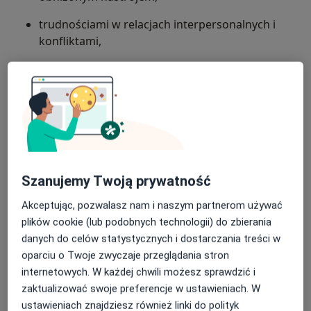
trudnościami w relacjach interpersonalnych i
konfliktami,
kryzysami życiowymi i poczuciem utraty
kierunku,
Wykształcenie i doświadczenie
poczuciem samotności i izolacji społecznej.
Tytuł magistry psychologii (na specjalności psychologii
klinicznej dzieci i dorosłych) zdobyłam na
Uniwersytecie SWPS w Poznaniu.
Szanujemy Twoją prywatność
Doświadczenie zdobywałam m.in.:
Akceptując, pozwalasz nam i naszym partnerom używać
plików cookie (lub podobnych technologii) do zbierania
w Szpitalu Psychiatrycznym w Gnieźnie na
danych do celów statystycznych i dostarczania treści w
oddziale uzależnień – prowadziłam rozmowy
oparciu o Twoje zwyczaje przeglądania stron
wspierające, wstępne wywiady oraz warsztaty dla
internetowych. W każdej chwili możesz sprawdzić i
pacjentów oddziału uzależnień,
zaktualizować swoje preferencje w ustawieniach. W
w Domu Pomocy Społecznej w Poznaniu –
ustawieniach znajdziesz również linki do polityk