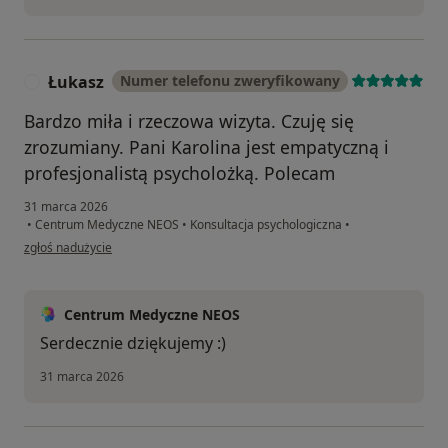
Łukasz
Numer telefonu zweryfikowany
Ł
Bardzo miła i rzeczowa wizyta. Czuję się
zrozumiany. Pani Karolina jest empatyczną i
profesjonalistą psycholożką. Polecam
31 marca 2026
•
Centrum Medyczne NEOS
•
Konsultacja psychologiczna
•
w opinii użytkownika Łukasz
zgłoś nadużycie
Centrum Medyczne NEOS
Serdecznie dziękujemy :)
31 marca 2026