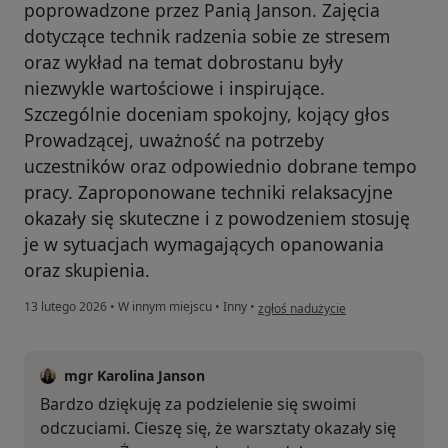
poprowadzone przez Panią Janson. Zajęcia
dotyczące technik radzenia sobie ze stresem
oraz wykład na temat dobrostanu były
niezwykle wartościowe i inspirujące.
Szczególnie doceniam spokojny, kojący głos
Prowadzącej, uważność na potrzeby
uczestników oraz odpowiednio dobrane tempo
pracy. Zaproponowane techniki relaksacyjne
okazały się skuteczne i z powodzeniem stosuję
je w sytuacjach wymagających opanowania
oraz skupienia.
w opinii użytkownika AR
13 lutego 2026
•
W innym miejscu
•
Inny
•
zgłoś nadużycie
mgr Karolina Janson
Bardzo dziękuję za podzielenie się swoimi
odczuciami. Cieszę się, że warsztaty okazały się