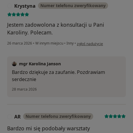
Krystyna
Numer telefonu zweryfikowany
K
Jestem zadowolona z konsultacji u Pani
Karoliny. Polecam.
w opinii użytkownika Krystyna
26 marca 2026
•
W innym miejscu
•
Inny
•
zgłoś nadużycie
mgr Karolina Janson
Bardzo dziękuje za zaufanie. Pozdrawiam
serdecznie
28 marca 2026
AR
Numer telefonu zweryfikowany
A
Bardzo mi się podobały warsztaty