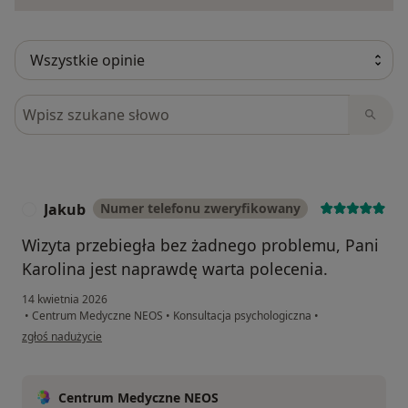
Szukaj w opiniach
Jakub
Numer telefonu zweryfikowany
J
Wizyta przebiegła bez żadnego problemu, Pani
Karolina jest naprawdę warta polecenia.
14 kwietnia 2026
•
Centrum Medyczne NEOS
•
Konsultacja psychologiczna
•
w opinii użytkownika Jakub
zgłoś nadużycie
Centrum Medyczne NEOS