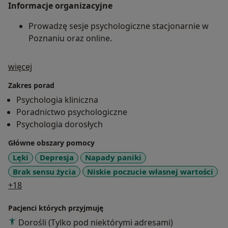
Informacje organizacyjne
Prowadzę sesje psychologiczne stacjonarnie w
Poznaniu oraz online.
O mnie
więcej
Zakres porad
Psychologia kliniczna
Poradnictwo psychologiczne
Psychologia dorosłych
Główne obszary pomocy
Lęki
Depresja
Napady paniki
Brak sensu życia
Niskie poczucie własnej wartości
a11y_sr_more_diseases
+18
Pacjenci których przyjmuję
Dorośli (Tylko pod niektórymi adresami)