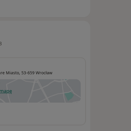
3
are Miasto
, 53-659
Wrocław
 mapę
wiera się w nowej karcie