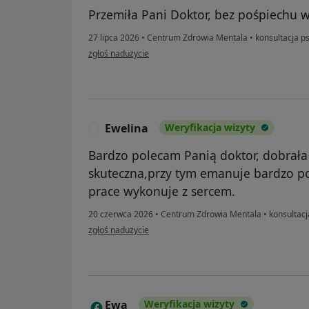
Przemiła Pani Doktor, bez pośpiechu w
27 lipca 2026
•
Centrum Zdrowia Mentala
•
konsultacja ps
w opinii użytkownika Anna
zgłoś nadużycie
Ewelina
Weryfikacja wizyty
E
Bardzo polecam Panią doktor, dobrała 
skuteczna,przy tym emanuje bardzo po
prace wykonuje z sercem.
20 czerwca 2026
•
Centrum Zdrowia Mentala
•
konsultacja
w opinii użytkownika Ewelina
zgłoś nadużycie
Ewa
Weryfikacja wizyty
E