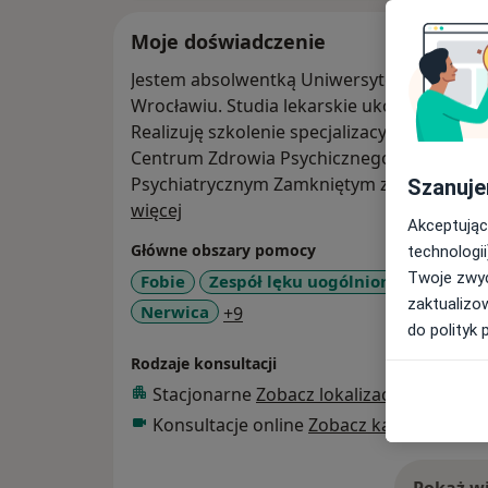
Moje doświadczenie
Jestem absolwentką Uniwersytetu Medyczne
Wrocławiu. Studia lekarskie ukończyłam z
Realizuję szkolenie specjalizacyjne z dziedz
Centrum Zdrowia Psychicznego. Wcześniej
Psychiatrycznym Zamkniętym z Pododdział
Szanuje
O mnie
Medycznego.
więcej
Akceptując
W 2020 roku uzyskałam tytuł naukowy dok
Główne obszary pomocy
technologii
zdrowiu. W swojej pracy skupiam się na ca
Twoje zwyc
Fobie
Zespół lęku uogólnionego
Uzal
dostosowaniu terapii do indywidualnych 
zaktualizo
a11y_sr_more_diseases
Nerwica
+9
budowanie dobrej atmosfery i poczucia bezp
do polityk 
doświadczenia w pracy z osobami przyjmują
Rodzaje konsultacji
oddziale chorób wewnętrznych) zwracam 
interakcje pomiędzy poszczególnymi subst
Stacjonarne
Zobacz lokalizacje (2)
farmakoterapii do danej sytuacji kliniczne
Konsultacje online
Zobacz kalendarz onl
kompetencji regularnie biorę udział w kra
naukowych.