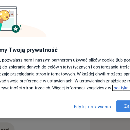
go im. Piastów Śląskich we
 wyróżnieniem.
iny psychiatrii w Dolnośląskim
 pracowałam w Oddziale
em Detoksykacji Milickiego Centrum
my Twoją prywatność
, pozwalasz nam i naszym partnerom używać plików cookie (lub p
tora nauk medycznych i nauk o
) do zbierania danych do celów statystycznych i dostarczania treśc
łościowym podejściu do pacjenta i
zaje przeglądania stron internetowych. W każdej chwili możesz spr
eżnienia
Zaburzenia snu
potrzeb. Ponadto zwracam uwagę na
wać swoje preferencje w ustawieniach. W ustawieniach znajdziesz ró
ieczeństwa w trakcie wizyty. Z racji
prywatności stron trzecich. Więcej informacji znajdziesz w
polityka
cymi wiele leków (2 lata pracy w
szczególną uwagę na możliwe
ancjami celem dobrania optymalnej
Za
Edytuj ustawienia
j. Celem podnoszenia swoich
ine
jowych i zagranicznych konferencjach