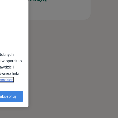
odobnych
i w oparciu o
awdzić i
wnież linki
 cookies
akceptuj