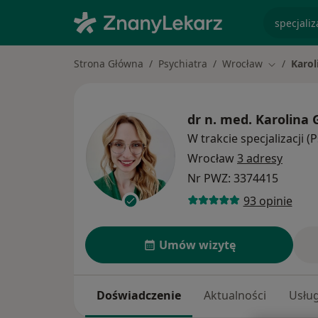
specjaliz
Strona Główna
Psychiatra
Wrocław
Karol
Zmień mia
dr n. med.
Karolina 
W trakcie specjalizacji (
Wrocław
3 adresy
Nr PWZ: 3374415
93 opinie
Umów wizytę
Doświadczenie
Aktualności
Usług