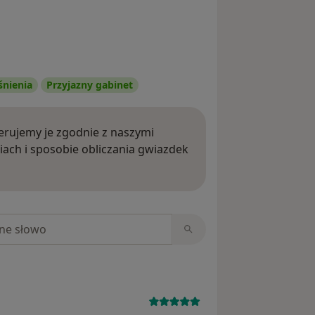
śnienia
Przyjazny gabinet
rujemy je zgodnie z naszymi
iach i sposobie obliczania gwiazdek
ięcej o opiniach
niach