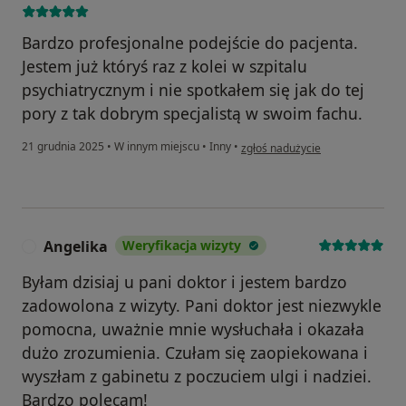
Bardzo profesjonalne podejście do pacjenta.
Jestem już któryś raz z kolei w szpitalu
psychiatrycznym i nie spotkałem się jak do tej
pory z tak dobrym specjalistą w swoim fachu.
w opinii użytkownika Łukasz M
21 grudnia 2025
•
W innym miejscu
•
Inny
•
zgłoś nadużycie
Angelika
Weryfikacja wizyty
A
Byłam dzisiaj u pani doktor i jestem bardzo
zadowolona z wizyty. Pani doktor jest niezwykle
pomocna, uważnie mnie wysłuchała i okazała
dużo zrozumienia. Czułam się zaopiekowana i
wyszłam z gabinetu z poczuciem ulgi i nadziei.
Bardzo polecam!