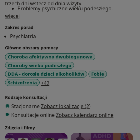
trzech dni wstecz od dnia wizyty.
Problemy psychiczne wieku podeszłego.
O mnie
więcej
Zakres porad
Psychiatria
Główne obszary pomocy
Choroba afektywna dwubiegunowa
Choroby wieku podeszłego
DDA - dorosłe dzieci alkoholików
Fobie
a11y_sr_more_diseases
Schizofrenia
+42
Rodzaje konsultacji
Stacjonarne
Zobacz lokalizacje (2)
Konsultacje online
Zobacz kalendarz online
Zdjęcia i filmy