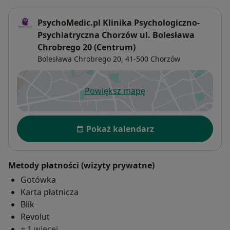
PsychoMedic.pl Klinika Psychologiczno-
Psychiatryczna Chorzów ul. Bolesława
Chrobrego 20 (Centrum)
Bolesława Chrobrego 20,
41-500
Chorzów
Powiększ mapę
otwiera się w nowej karcie
Dostępność
Pokaż kalendarz
Metody płatności (wizyty prywatne)
Gotówka
Karta płatnicza
Blik
Revolut
+ 1 więcej