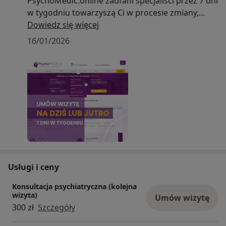
PsychoMedic.online zaufani specjaliści przez 7 dni
w tygodniu towarzyszą Ci w procesie zmiany,
wykorzystując
Dowiedz się więcej
nowoczesne metody leczenia trudności
16/01/2026
psychicznych.
Usługi i ceny
Konsultacja psychiatryczna (kolejna
wizyta)
Umów wizytę
300 zł
Szczegóły