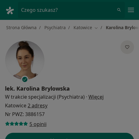
Me
Czego szukasz?
Strona Główna
Psychiatra
Katowice
Karolina Brylo
Zmień miasto
lek.
Karolina Brylowska
O specjalizacja
W trakcie specjalizacji (Psychiatra)
·
Więcej
Katowice
2 adresy
Nr PWZ: 3886157
5 opinii