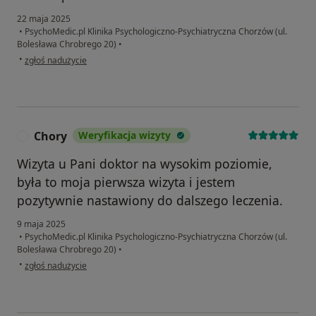
22 maja 2025
•
PsychoMedic.pl Klinika Psychologiczno-Psychiatryczna Chorzów (ul.
Bolesława Chrobrego 20)
•
w opinii użytkownika Angelika
•
zgłoś nadużycie
Chory
Weryfikacja wizyty
C
Wizyta u Pani doktor na wysokim poziomie,
była to moja pierwsza wizyta i jestem
pozytywnie nastawiony do dalszego leczenia.
9 maja 2025
•
PsychoMedic.pl Klinika Psychologiczno-Psychiatryczna Chorzów (ul.
Bolesława Chrobrego 20)
•
w opinii użytkownika Chory
•
zgłoś nadużycie