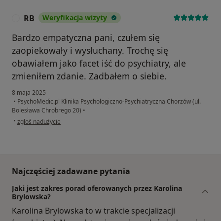
RB
Weryfikacja wizyty
R
Bardzo empatyczna pani, czułem się
zaopiekowały i wysłuchany. Trochę się
obawiałem jako facet iść do psychiatry, ale
zmieniłem zdanie. Zadbałem o siebie.
8 maja 2025
•
PsychoMedic.pl Klinika Psychologiczno-Psychiatryczna Chorzów (ul.
Bolesława Chrobrego 20)
•
w opinii użytkownika RB
•
zgłoś nadużycie
Najczęściej zadawane pytania
Jaki jest zakres porad oferowanych przez Karolina
Brylowska?
Karolina Brylowska to w trakcie specjalizacji