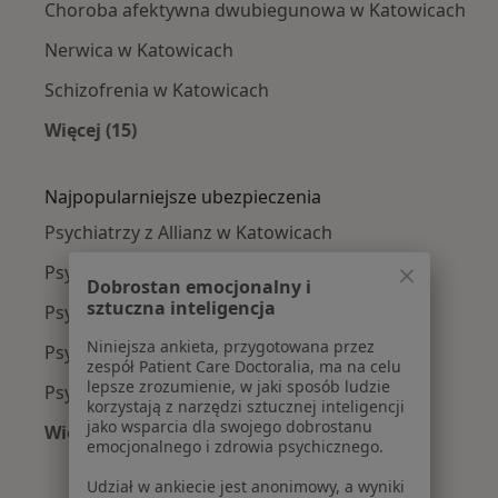
Choroba afektywna dwubiegunowa w Katowicach
Nerwica w Katowicach
Schizofrenia w Katowicach
Więcej (15)
Więcej w kategorii: Najczęście leczone chorob
Najpopularniejsze ubezpieczenia
Psychiatrzy z Allianz w Katowicach
Psychiatrzy z POLMED w Katowicach
Dobrostan emocjonalny i
sztuczna inteligencja
Psychiatrzy z Signal Iduna w Katowicach
Niniejsza ankieta, przygotowana przez
Psychiatrzy z NFZ w Katowicach
zespół Patient Care Doctoralia, ma na celu
lepsze zrozumienie, w jaki sposób ludzie
Psychiatrzy z LUX MED w Katowicach
korzystają z narzędzi sztucznej inteligencji
jako wsparcia dla swojego dobrostanu
Więcej (6)
emocjonalnego i zdrowia psychicznego.
Więcej w kategorii: Najpopularniejsze ubezpie
Udział w ankiecie jest anonimowy, a wyniki