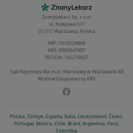
Kontakt
ZnanyLekarz - Strona główna
ZnanyLekarz Sp. z o.o.
ul. Kolejowa 5/7
01-217 Warszawa, Polska
NIP: ⁠7010224868
KRS: ⁠0000347997
REGON: ⁠142276657
Sąd Rejonowy dla m.st. Warszawy w Warszawie XII
Wydział Gospodarczy KRS
Facebook
otwiera się w nowej karcie
otwiera się w nowej karcie
otwiera się w nowej karcie
otwiera się w nowej karcie
otwiera się w nowej karci
otwiera się
otwi
Polska
,
Türkiye
,
España
,
Italia
,
Deutschland
,
Česko
,
otwiera się w nowej karcie
otwiera się w nowej karcie
otwiera się w nowej karcie
otwiera się w nowej kar
otwiera się 
otwier
Portugal
,
México
,
Chile
,
Brasil
,
Argentina
,
Perú
,
otwiera się w nowej karc
Colombia