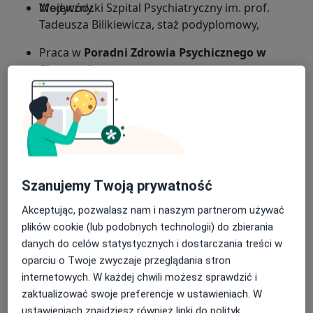
Wojewódzki Szpital Psychiatryczny im. prof.
Medyczny.
Tadeusza Bilikiewicza, staż podyplomowy,
Praca w
Poradni Zdrowia Psychicznego w
Chorzowie.
Dodatkowe szkolenia
Specjalność: Psychiatra Chorzów.
Racjonalna Terapia Zachowania „ABC emocji”,
Schizofrenia Forum,
Psychiatria Dialogi Interdyscyplinarne.
Szanujemy Twoją prywatność
Akceptując, pozwalasz nam i naszym partnerom używać
Zakres udzielanego wsparcia
plików cookie (lub podobnych technologii) do zbierania
danych do celów statystycznych i dostarczania treści w
Zaburzenia neuropoznawcze,
oparciu o Twoje zwyczaje przeglądania stron
internetowych. W każdej chwili możesz sprawdzić i
Schizofrenia i inne zaburzenia psychotyczne,
zaktualizować swoje preferencje w ustawieniach. W
Zaburzenia nastroju,
ustawieniach znajdziesz również linki do polityk