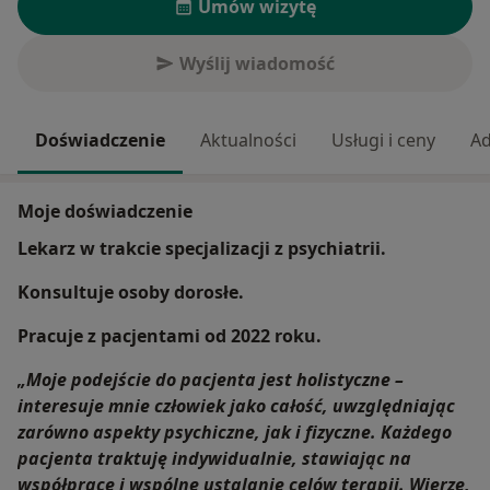
Umów wizytę
Wyślij wiadomość
Doświadczenie
Aktualności
Usługi i ceny
Ad
Moje doświadczenie
Lekarz w trakcie specjalizacji z psychiatrii.
Konsultuje osoby dorosłe.
Pracuje z pacjentami od 2022 roku.
„Moje podejście do pacjenta jest holistyczne –
interesuje mnie człowiek jako całość, uwzględniając
zarówno aspekty psychiczne, jak i fizyczne. Każdego
pacjenta traktuję indywidualnie, stawiając na
współpracę i wspólne ustalanie celów terapii. Wierzę,