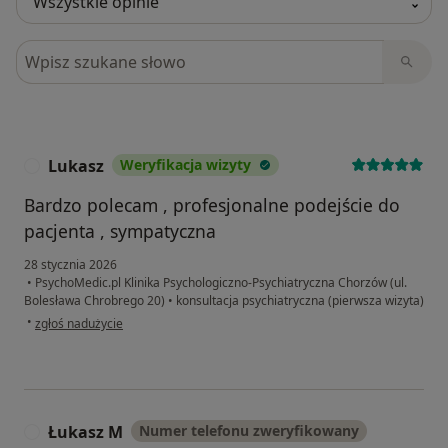
Szukaj w opiniach
Lukasz
Weryfikacja wizyty
L
Bardzo polecam , profesjonalne podejście do
pacjenta , sympatyczna
28 stycznia 2026
•
PsychoMedic.pl Klinika Psychologiczno-Psychiatryczna Chorzów (ul.
Bolesława Chrobrego 20)
•
konsultacja psychiatryczna (pierwsza wizyta)
w opinii użytkownika Lukasz
•
zgłoś nadużycie
Łukasz M
Numer telefonu zweryfikowany
Ł