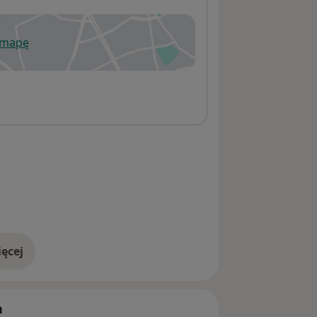
 mapę
wiera się w nowej karcie
ęcej
adresie
h