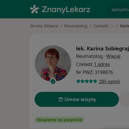
specjaliz
Strona Główna
Reumatolog
Czeladź
Kari
Zmień mi
lek.
Karina Sobiegra
O sp
Reumatolog
·
Więcej
Czeladź
1 adres
Nr PWZ: 3198876
285 opinii
Umów wizytę
Skupienie na pacjencie