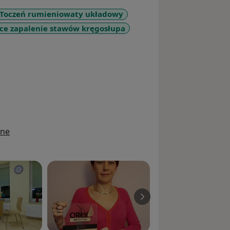
Toczeń rumieniowaty układowy
ące zapalenie stawów kręgosłupa
sr_more_diseases
ine