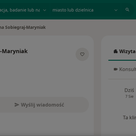
acja, badanie lub nazwisko
miasto lub dzielnica
na Sobiegraj-Maryniak
asto
j-Maryniak
Wizyta
Wizyta w
ecjalizacjach
Konsult
Konsulta
Dziś
7 Sie
Wyślij wiadomość
Ta kl