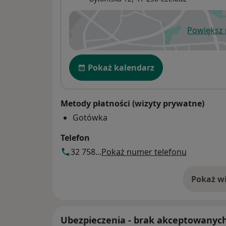
Powiększ
ot
Dostępność
Pokaż kalendarz
Metody płatności (wizyty prywatne)
Gotówka
Telefon
32 758...
Pokaż numer telefonu
Pokaż wi
o 
Ubezpieczenia - brak akceptowanyc