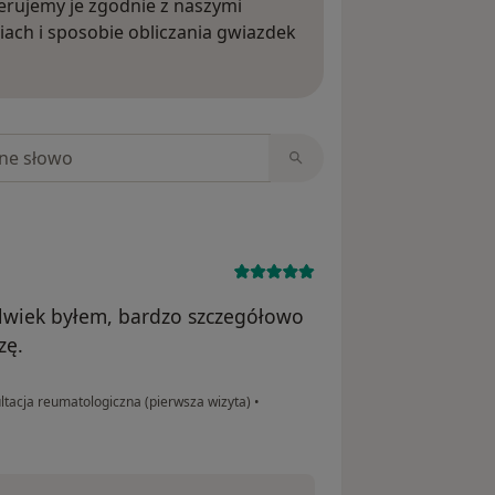
rujemy je zgodnie z naszymi
iach i sposobie obliczania gwiazdek
ięcej o opiniach
niach
olwiek byłem, bardzo szczegółowo
zę.
tacja reumatologiczna (pierwsza wizyta)
•