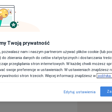
esy
Ubezpieczenia
Opinie (285)
Odpowiedzi na py
my Twoją prywatność
, pozwalasz nam i naszym partnerom używać plików cookie (lub p
niem chorób reumatologicznych. Między
) do zbierania danych do celów statystycznych i dostarczania treśc
reumatoidalne zapalenie stawów,
zaje przeglądania stron internetowych. W każdej chwili możesz spr
oroby tkanki łącznej, dna
wać swoje preferencje w ustawieniach. W ustawieniach znajdziesz ró
nieniowe stawów i kręgosłupa.
prywatności stron trzecich. Więcej informacji znajdziesz w
polityka
iu zespołów bólowych kręgosłupa oraz
kolanowych, barkowych, biodrowych,
lagenem jest bardzo skuteczna w
Za
Edytuj ustawienia
wych stawów i kręgosłupa. Mam
m do gabinetu w Czeladzi, przy ulicy