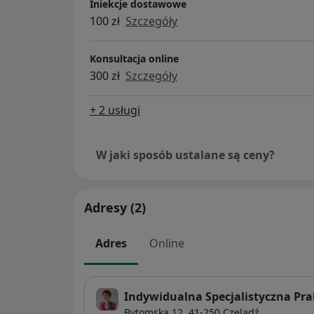
Iniekcje dostawowe
100 zł
Szczegóły
Konsultacja online
300 zł
Szczegóły
+ 2 usługi
W jaki sposób ustalane są ceny?
Adresy (2)
Adres
Online
Indywidualna Specjalistyczna Pr
Bytomska 12,
41-250
Czeladź