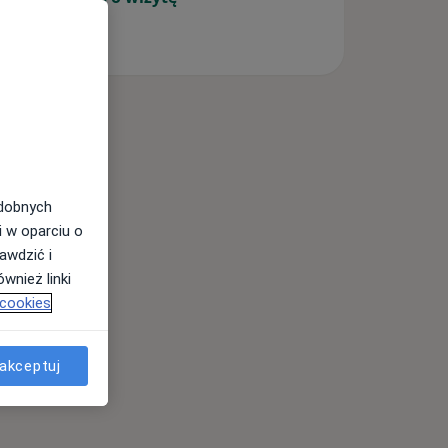
tania (1)
odobnych
i w oparciu o
awdzić i
wnież linki
 cookies
akceptuj