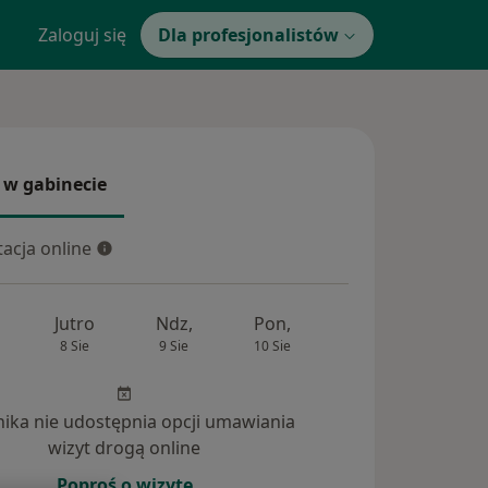
Zaloguj się
Dla profesjonalistów
 w gabinecie
 gabinecie
acja online
cja online
Jutro
Ndz,
Pon,
Wt,
Śr,
8 Sie
9 Sie
10 Sie
11 Sie
12 Si
inika nie udostępnia opcji umawiania
wizyt drogą online
Poproś o wizytę