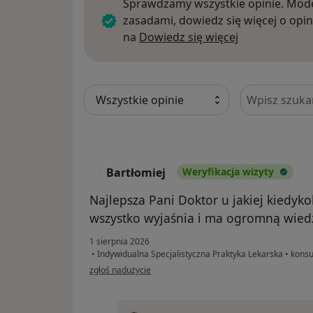
Sprawdzamy wszystkie opinie. Mode
zasadami, dowiedz się więcej o opin
Dowiedz się w
na
Dowiedz się więcej
Szukaj w opi
Bartłomiej
Weryfikacja wizyty
B
Najlepsza Pani Doktor u jakiej kiedyk
wszystko wyjaśnia i ma ogromną wied
1 sierpnia 2026
•
Indywidualna Specjalistyczna Praktyka Lekarska
•
konsul
w opinii użytkownika Bartłomiej
zgłoś nadużycie