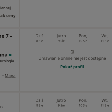
a
Zespół Opieki Zdrowotnej w Skarżysku-Kamiennej - Szpital - Oddział Kardiologiczny
rak ceny
e 7 –
Dziś
Jutro
Pon,
Wt,
8 Sie
9 Sie
10 Sie
11 Sie
nna
Umawianie online nie jest dostępne
eurologia
Pokaż profil
rżysko-Kamienna
•
Mapa
Dziś
Jutro
Pon,
Wt,
8 Sie
9 Sie
10 Sie
11 Sie
arz