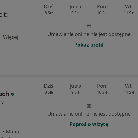
Dziś
Jutro
Pon,
Wt,
 t:
8 Sie
9 Sie
10 Sie
11 Sie
Umawianie online nie jest dostępne
·
Więcej
Pokaż profil
Dziś
Jutro
Pon,
Wt,
och
8 Sie
9 Sie
10 Sie
11 Sie
ły
Umawianie online nie jest dostępne
Poproś o wizytę
•
Mapa