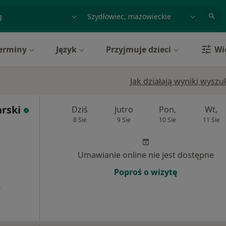
acja, badanie lub nazwisko
miasto lub dzielnica
erminy
Język
Przyjmuje dzieci
Wi
Jak działają wyniki wysz
arski
Dziś
Jutro
Pon,
Wt,
8 Sie
9 Sie
10 Sie
11 Sie
Umawianie online nie jest dostępne
Poproś o wizytę
a