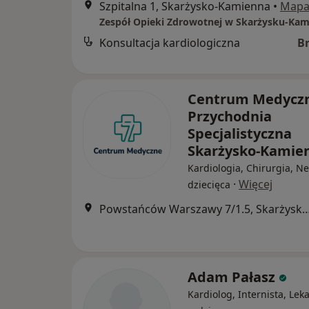
Szpitalna 1, Skarżysko-Kamienna
•
Map
Konsultacja kardiologiczna
B
Centrum Medyczn
Przychodnia
Specjalistyczna
Skarżysko-Kamie
Kardiologia, Chirurgia, N
·
Więcej
dziecięca
Powstańców Warszawy 7/1.5, Skarżysko-Kamienna, Ska
Adam Pałasz
Kardiolog, Internista, Lek