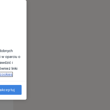
Śr,
Czw,
Pt,
12 Sie
13 Sie
14 Sie
odobnych
i w oparciu o
awdzić i
wnież linki
 cookies
Śr,
Czw,
Pt,
12 Sie
13 Sie
14 Sie
akceptuj