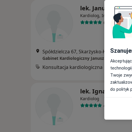
lek. Janusz Paź
·
Wię
Kardiolog, Internista
6 opinii
Szanuje
Spółdzielcza 67, Skarżysko-Kamienna
•
Gabinet Kardiologiczny Janusz Paź
Akceptując
Konsultacja kardiologiczna
B
technologii
Twoje zwyc
zaktualizo
do polityk 
lek. Ignacy Sawin
Kardiolog
4 opinie