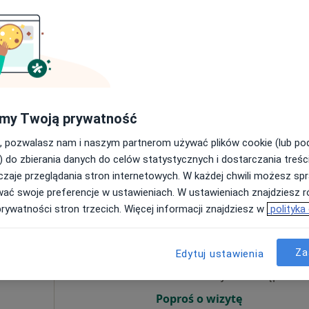
Dziś
Jutro
Pon,
Wt,
8 Sie
9 Sie
10 Sie
11 Sie
cej
Umawianie online nie jest dostępne
Poproś o wizytę
my Twoją prywatność
Mapa
, pozwalasz nam i naszym partnerom używać plików cookie (lub p
rak ceny
) do zbierania danych do celów statystycznych i dostarczania treśc
zaje przeglądania stron internetowych. W każdej chwili możesz spr
wać swoje preferencje w ustawieniach. W ustawieniach znajdziesz ró
prywatności stron trzecich. Więcej informacji znajdziesz w
polityka
a
Dziś
Jutro
Pon,
Wt,
8 Sie
9 Sie
10 Sie
11 Sie
Za
Edytuj ustawienia
Umawianie online nie jest dostępne
Poproś o wizytę