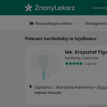
specjaliz
Konsultacje online
Dostępne t
Polecani kardiolodzy w Szydłowcu
lek. Krzysztof Fig
Kardiolog, Internista
3 opinie
Szpitalna 1, Skarżysko-Kamienna
•
Map
Gabinet lekarski