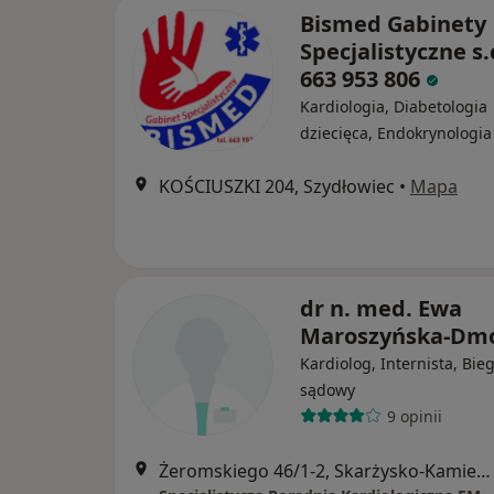
Bismed Gabinety
Specjalistyczne s.c
663 953 806
Kardiologia, Diabetologia
dziecięca, Endokrynologia
KOŚCIUSZKI 204, Szydłowiec
•
Mapa
dr n. med. Ewa
Maroszyńska-Dm
Kardiolog, Internista, Bieg
sądowy
9 opinii
Żeromskiego 46/1-2, Skarżysko-Kamienna