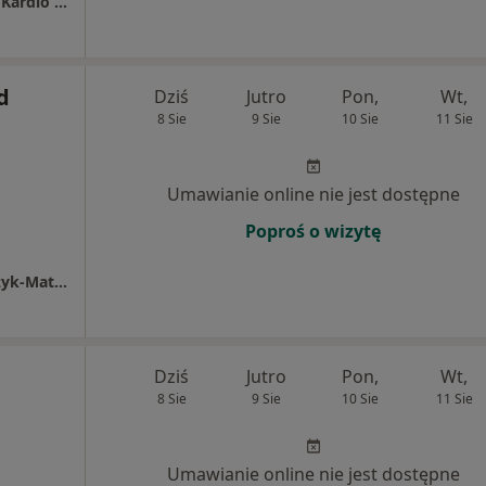
Specjalistycza Poradnia Kardiologiczna EM - Kardio w Skarżysku-Kamiennej
d
Dziś
Jutro
Pon,
Wt,
8 Sie
9 Sie
10 Sie
11 Sie
Umawianie online nie jest dostępne
Poproś o wizytę
Gabinet Kardiologiczny im. Marianny Roszczyk-Matki
Dziś
Jutro
Pon,
Wt,
8 Sie
9 Sie
10 Sie
11 Sie
Umawianie online nie jest dostępne