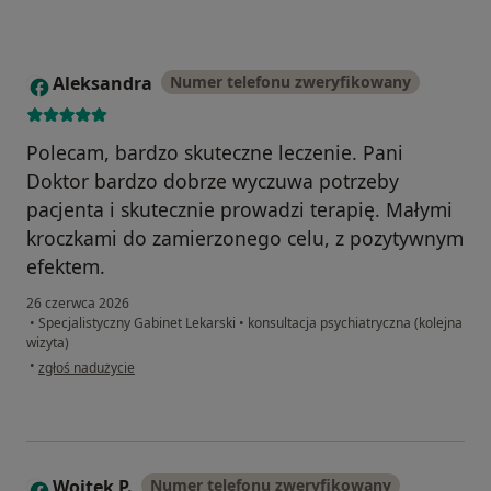
Aleksandra
Numer telefonu zweryfikowany
A
Polecam, bardzo skuteczne leczenie. Pani
Doktor bardzo dobrze wyczuwa potrzeby
pacjenta i skutecznie prowadzi terapię. Małymi
kroczkami do zamierzonego celu, z pozytywnym
efektem.
26 czerwca 2026
•
Specjalistyczny Gabinet Lekarski
•
konsultacja psychiatryczna (kolejna
wizyta)
w opinii użytkownika Aleksandra
•
zgłoś nadużycie
Wojtek P.
Numer telefonu zweryfikowany
W