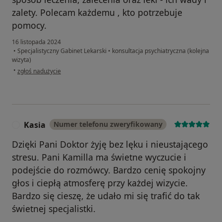
zalety. Polecam każdemu , kto potrzebuje
pomocy.
16 listopada 2024
•
Specjalistyczny Gabinet Lekarski
•
konsultacja psychiatryczna (kolejna
wizyta)
w opinii użytkownika Elżbieta
•
zgłoś nadużycie
Kasia
Numer telefonu zweryfikowany
K
Dzięki Pani Doktor żyję bez lęku i nieustającego
stresu. Pani Kamilla ma świetne wyczucie i
podejście do rozmówcy. Bardzo cenię spokojny
głos i ciepłą atmosferę przy każdej wizycie.
Bardzo się cieszę, że udało mi się trafić do tak
świetnej specjalistki.