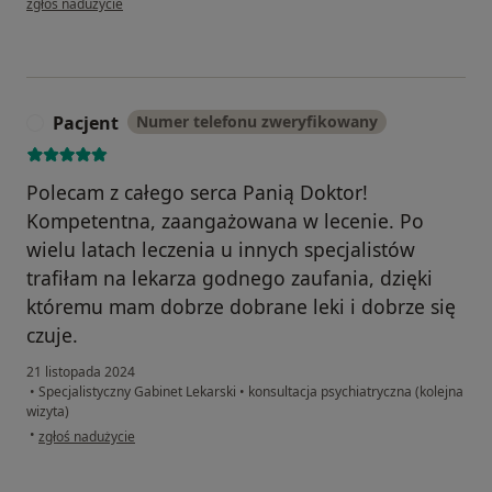
zgłoś nadużycie
Pacjent
Numer telefonu zweryfikowany
P
Polecam z całego serca Panią Doktor!
Kompetentna, zaangażowana w lecenie. Po
wielu latach leczenia u innych specjalistów
trafiłam na lekarza godnego zaufania, dzięki
któremu mam dobrze dobrane leki i dobrze się
czuje.
21 listopada 2024
•
Specjalistyczny Gabinet Lekarski
•
konsultacja psychiatryczna (kolejna
wizyta)
w opinii użytkownika Pacjent
•
zgłoś nadużycie