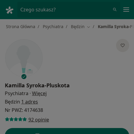
Me
Czego szukasz?
Strona Główna
Psychiatra
Będzin
Kamilla Syroka-P
Zmień miasto
Kamilla Syroka-Pluskota
O specjalizacjach
Psychiatra
·
Więcej
Będzin
1 adres
Nr PWZ: 4174638
92 opinie