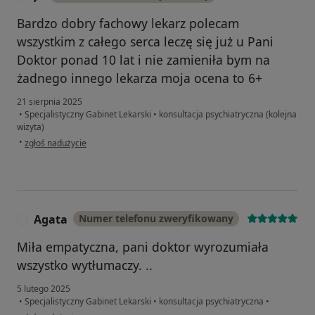
Bardzo dobry fachowy lekarz polecam
wszystkim z całego serca leczę się już u Pani
Doktor ponad 10 lat i nie zamieniła bym na
żadnego innego lekarza moja ocena to 6+
21 sierpnia 2025
•
Specjalistyczny Gabinet Lekarski
•
konsultacja psychiatryczna (kolejna
wizyta)
w opinii użytkownika JP
•
zgłoś nadużycie
Agata
Numer telefonu zweryfikowany
A
Miła empatyczna, pani doktor wyrozumiała
wszystko wytłumaczy. ..
5 lutego 2025
•
Specjalistyczny Gabinet Lekarski
•
konsultacja psychiatryczna
•
w opinii użytkownika Agata