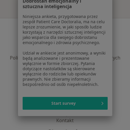
Dobrostan emocjonalny i
sztuczna inteligencja
Niniejsza ankieta, przygotowana przez
zespół Patient Care Doctoralia, ma na celu
Serwis
lepsze zrozumienie, w jaki sposób ludzie
korzystają z narzędzi sztucznej inteligencji
Regulamin
jako wsparcia dla swojego dobrostanu
emocjonalnego i zdrowia psychicznego.
Polityka prywatności pacjentów
Polityka prywatności profesjonalistów
Udział w ankiecie jest anonimowy, a wyniki
Polityka prywatności dla profesjonalistów, których
będą analizowane i prezentowane
wyłącznie w formie zbiorczej. Pytania
dane pozyskaliśmy samodzielnie
dotyczące nastolatków są skierowane
Polityka cookies
wyłącznie do rodziców lub opiekunów
Jak działają wyniki wyszukiwania
prawnych. Nie zbieramy informacji
bezpośrednio od osób niepełnoletnich.
Dostępność
O nas
Praca
Rekrutujemy!
Start survey
Partnerzy
Centrum prasowe
Kontakt