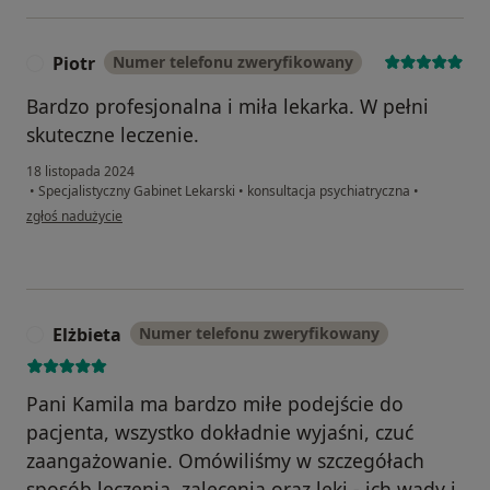
Piotr
Numer telefonu zweryfikowany
P
Bardzo profesjonalna i miła lekarka. W pełni
skuteczne leczenie.
18 listopada 2024
•
Specjalistyczny Gabinet Lekarski
•
konsultacja psychiatryczna
•
w opinii użytkownika Piotr
zgłoś nadużycie
Elżbieta
Numer telefonu zweryfikowany
E
Pani Kamila ma bardzo miłe podejście do
pacjenta, wszystko dokładnie wyjaśni, czuć
zaangażowanie. Omówiliśmy w szczegółach
sposób leczenia, zalecenia oraz leki - ich wady i