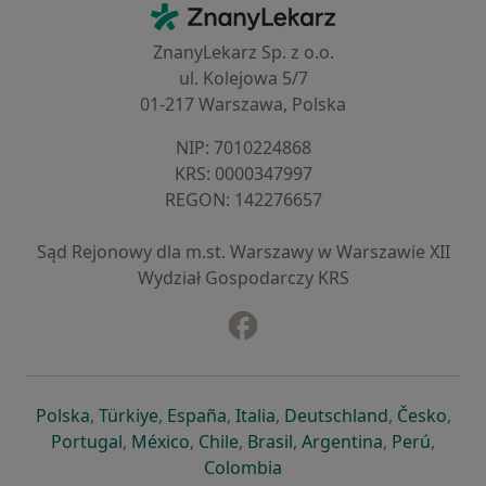
Kontakt
ZnanyLekarz - Strona główna
ZnanyLekarz Sp. z o.o.
ul. Kolejowa 5/7
01-217 Warszawa, Polska
NIP: ⁠7010224868
KRS: ⁠0000347997
REGON: ⁠142276657
Sąd Rejonowy dla m.st. Warszawy w Warszawie XII
Wydział Gospodarczy KRS
Facebook
otwiera się w nowej karcie
otwiera się w nowej karcie
otwiera się w nowej karcie
otwiera się w nowej karcie
otwiera się w nowej karci
otwiera się
otwi
Polska
,
Türkiye
,
España
,
Italia
,
Deutschland
,
Česko
,
otwiera się w nowej karcie
otwiera się w nowej karcie
otwiera się w nowej karcie
otwiera się w nowej kar
otwiera się 
otwier
Portugal
,
México
,
Chile
,
Brasil
,
Argentina
,
Perú
,
otwiera się w nowej karc
Colombia