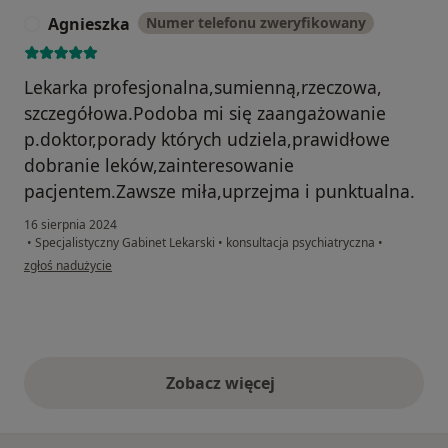
Agnieszka
Numer telefonu zweryfikowany
A
Lekarka profesjonalna,sumienną,rzeczowa,
szczegółowa.Podoba mi się zaangażowanie
p.doktor,porady których udziela,prawidłowe
dobranie leków,zainteresowanie
pacjentem.Zawsze miła,uprzejma i punktualna.
16 sierpnia 2024
•
Specjalistyczny Gabinet Lekarski
•
konsultacja psychiatryczna
•
w opinii użytkownika Agnieszka
zgłoś nadużycie
Zobacz więcej
opinie powyżej