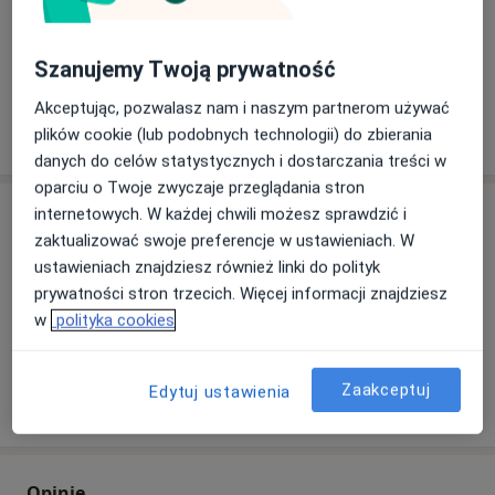
internet
Co mam zrobić w tej sytuacji?
Szanujemy Twoją prywatność
Akceptując, pozwalasz nam i naszym partnerom używać
Pokaż więcej
plików cookie (lub podobnych technologii) do zbierania
o adresie
danych do celów statystycznych i dostarczania treści w
oparciu o Twoje zwyczaje przeglądania stron
Ubezpieczenia - brak akceptowanych
internetowych. W każdej chwili możesz sprawdzić i
zaktualizować swoje preferencje w ustawieniach. W
Ten specjalista przyjmuje wyłącznie pacjentów
ustawieniach znajdziesz również linki do polityk
prywatnych. Możesz opłacić wizytę samodzielnie lub
prywatności stron trzecich. Więcej informacji znajdziesz
znaleźć innego specjalistę, który akceptuje Twoje
w
polityka cookies
ubezpieczenie.
Zaakceptuj
Edytuj ustawienia
Szukaj specjalistów według ubezpieczenia
Opinie