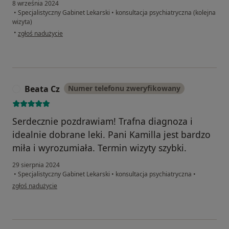
8 września 2024
•
Specjalistyczny Gabinet Lekarski
•
konsultacja psychiatryczna (kolejna
wizyta)
w opinii użytkownika Kasia
•
zgłoś nadużycie
Beata Cz
Numer telefonu zweryfikowany
B
Serdecznie pozdrawiam! Trafna diagnoza i
idealnie dobrane leki. Pani Kamilla jest bardzo
miła i wyrozumiała. Termin wizyty szybki.
29 sierpnia 2024
•
Specjalistyczny Gabinet Lekarski
•
konsultacja psychiatryczna
•
w opinii użytkownika Beata Cz
zgłoś nadużycie