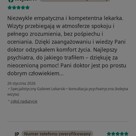
Niezwykle empatyczna i kompetentna lekarka.
Wizyty przebiegają w atmosferze spokoju i
pełnego zrozumienia, bez pośpiechu i
oceniania. Dzięki zaangażowaniu i wiedzy Pani
doktor odzyskałem komfort życia. Najlepszy
psychiatra, do jakiego trafiłem – dziękuję za
nieocenioną pomoc! Pani doktor jest po prostu
dobrym człowiekiem...
26 stycznia 2026
•
Specjalistyczny Gabinet Lekarski
•
konsultacja psychiatryczna (kolejna
wizyta)
w opinii użytkownika Wojtek P.
•
zgłoś nadużycie
JP
Numer telefonu zweryfikowany
J