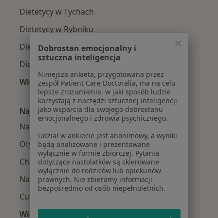
Dietetycy w Tychach
Dietetycy w Rybniku
Dietetycy w Jaworznie
Dobrostan emocjonalny i
sztuczna inteligencja
Dietetycy w Oświęcimiu
Niniejsza ankieta, przygotowana przez
Więcej (14)
zespół Patient Care Doctoralia, ma na celu
lepsze zrozumienie, w jaki sposób ludzie
Więcej w kategorii: W pobliżu Bielska-Białej
korzystają z narzędzi sztucznej inteligencji
jako wsparcia dla swojego dobrostanu
Najczęście leczone choroby
emocjonalnego i zdrowia psychicznego.
Nadwaga w Bielsku-Białej
Udział w ankiecie jest anonimowy, a wyniki
Otyłość w Bielsku-Białej
będą analizowane i prezentowane
wyłącznie w formie zbiorczej. Pytania
Choroba Hashimoto w Bielsku-Białej
dotyczące nastolatków są skierowane
wyłącznie do rodziców lub opiekunów
Nadciśnienie tętnicze w Bielsku-Białej
prawnych. Nie zbieramy informacji
bezpośrednio od osób niepełnoletnich.
Cukrzyca w Bielsku-Białej
Więcej (15)