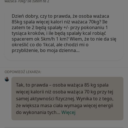
ważaca 70kg? Ile zatem te 2
Dzień dobry, czy to prawda, że osoba ważaca
85kg spala więcej kalori niż ważaca 70kg? Ile
zatem te 2 będą spalały +/- przy pokonaniu 1
tysiąca kroków, i ile będą spalały kcal robiąć
spacerem ok 5km/h 1 km? Wiem, że to nie da się
określić co do 1kcal, ale chodzi mi o
przybliżenie, bo moja dzienna…
ODPOWIEDŹ LEKARZA:
Tak, to prawda – osoba ważąca 85 kg spala
więcej kalorii niż osoba ważąca 70 kg przy tej
samej aktywności fizycznej. Wynika to z tego,
że większa masa ciała wymaga więcej energii
do wykonania tych…
Więcej