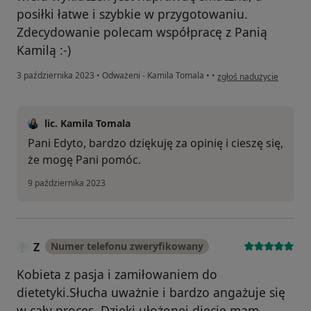
posiłki łatwe i szybkie w przygotowaniu.
Zdecydowanie polecam współpracę z Panią
Kamilą :-)
w opinii użytkownika Edy
3 października 2023
•
Odważeni - Kamila Tomala
•
•
zgłoś nadużycie
lic. Kamila Tomala
Pani Edyto, bardzo dziękuję za opinię i cieszę się,
że mogę Pani pomóc.
9 października 2023
Z
Numer telefonu zweryfikowany
Kobieta z pasja i zamiłowaniem do
dietetyki.Słucha uważnie i bardzo angażuje się
w cały proces. Dzięki ułożonej diecie mam