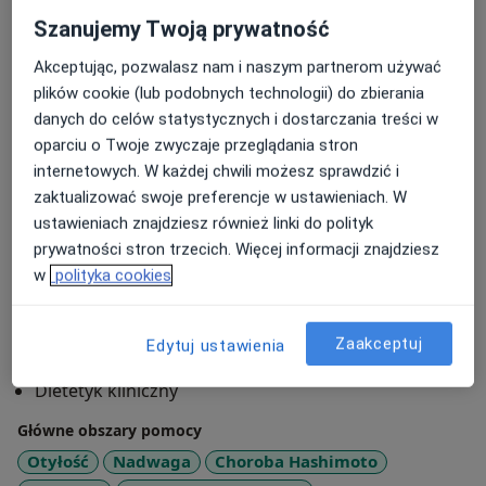
Szanujemy Twoją prywatność
Bo wierzę głęboko w to, że każda kobieta zasługuje na
to, żeby czuć się dobrze we własnym ciele - bez
Akceptując, pozwalasz nam i naszym partnerom używać
wyrzeczeń, bez walki z samą sobą, za to z pełnym
plików cookie (lub podobnych technologii) do zbierania
zrozumieniem tego, jak jej organizm funkcjonuje i
danych do celów statystycznych i dostarczania treści w
czego potrzebuje.
oparciu o Twoje zwyczaje przeglądania stron
internetowych. W każdej chwili możesz sprawdzić i
Jeśli czujesz, że Twoje ciało pracuje przeciwko Tobie,
zaktualizować swoje preferencje w ustawieniach. W
nie jesteś sama. Razem znajdziemy sposób na
ustawieniach znajdziesz również linki do polityk
odzyskanie zdrowia i energii - sposób, który będzie
prywatności stron trzecich. Więcej informacji znajdziesz
pasował do Twojego prawdziwego życia.
w
polityka cookies
O mnie
więcej
Zaakceptuj
Edytuj ustawienia
Zakres porad
Dietetyk kliniczny
Główne obszary pomocy
Otyłość
Nadwaga
Choroba Hashimoto