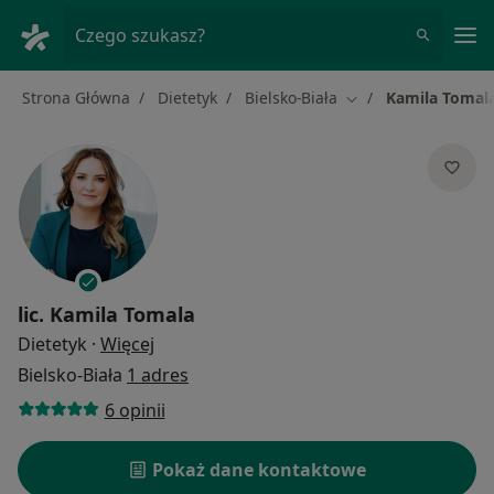
Me
Czego szukasz?
Strona Główna
Dietetyk
Bielsko-Biała
Kamila Tomal
Zmień miasto
lic.
Kamila Tomala
O specjalizacjach
Dietetyk
·
Więcej
Bielsko-Biała
1 adres
6 opinii
Pokaż dane kontaktowe