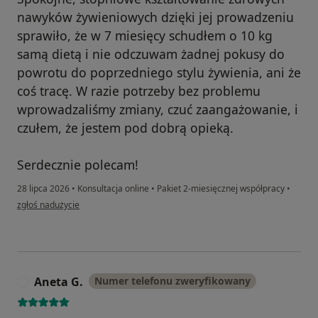
nawyków żywieniowych dzięki jej prowadzeniu
sprawiło, że w 7 miesięcy schudłem o 10 kg
samą dietą i nie odczuwam żadnej pokusy do
powrotu do poprzedniego stylu żywienia, ani że
coś tracę. W razie potrzeby bez problemu
wprowadzaliśmy zmiany, czuć zaangażowanie, i
czułem, że jestem pod dobrą opieką.
Serdecznie polecam!
28 lipca 2026
•
Konsultacja online
•
Pakiet 2-miesięcznej współpracy
•
w opinii użytkownika Marek K
zgłoś nadużycie
Aneta G.
Numer telefonu zweryfikowany
A