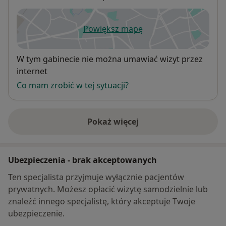
Powiększ mapę
otwiera się w nowej karcie
Dostępność
W tym gabinecie nie można umawiać wizyt przez
internet
Co mam zrobić w tej sytuacji?
Pokaż więcej
o adresie
Ubezpieczenia - brak akceptowanych
Ten specjalista przyjmuje wyłącznie pacjentów
prywatnych. Możesz opłacić wizytę samodzielnie lub
znaleźć innego specjalistę, który akceptuje Twoje
ubezpieczenie.