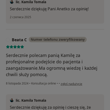
lic. Kamila Tomala
Serdecznie dziękuję Pani Anetko za opinię!
2 czerwca 2025
Beata C
Numer telefonu zweryfikowany
B
Serdecznie polecam panią Kamilę za
profesjonalne podejście do pacjenta i
zaangażowanie.Ma ogromną wiedzę i każdej
chwili służy pomocą.
w opinii użytkownika Beata C
8 listopada 2024
•
Konsultacja online
•
•
zgłoś nadużycie
lic. Kamila Tomala
Serdecznie dziękuję za opinię i cieszę się, że