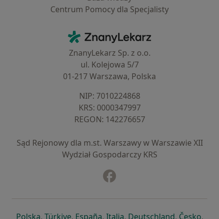
Centrum Pomocy dla Specjalisty
Kontakt
ZnanyLekarz - Strona główna
ZnanyLekarz Sp. z o.o.
ul. Kolejowa 5/7
01-217 Warszawa, Polska
NIP: ⁠7010224868
KRS: ⁠0000347997
REGON: ⁠142276657
Sąd Rejonowy dla m.st. Warszawy w Warszawie XII
Wydział Gospodarczy KRS
Facebook
otwiera się w nowej karcie
otwiera się w nowej karcie
otwiera się w nowej karcie
otwiera się w nowej karcie
otwiera się w nowej karci
otwiera się
otwi
Polska
,
Türkiye
,
España
,
Italia
,
Deutschland
,
Česko
,