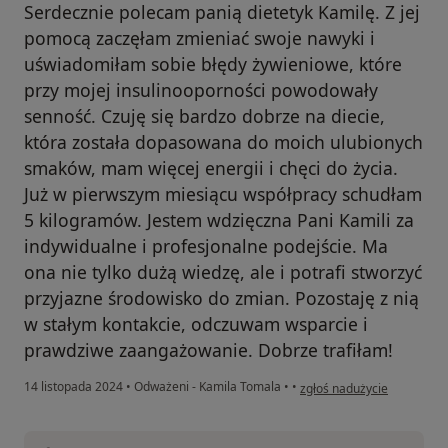
Serdecznie polecam panią dietetyk Kamilę. Z jej
pomocą zaczęłam zmieniać swoje nawyki i
uświadomiłam sobie błędy żywieniowe, które
przy mojej insulinooporności powodowały
senność. Czuję się bardzo dobrze na diecie,
która została dopasowana do moich ulubionych
smaków, mam więcej energii i chęci do życia.
Już w pierwszym miesiącu współpracy schudłam
5 kilogramów. Jestem wdzięczna Pani Kamili za
indywidualne i profesjonalne podejście. Ma
ona nie tylko dużą wiedzę, ale i potrafi stworzyć
przyjazne środowisko do zmian. Pozostaję z nią
w stałym kontakcie, odczuwam wsparcie i
prawdziwe zaangażowanie. Dobrze trafiłam!
w opinii użytkownika Aneta
14 listopada 2024
•
Odważeni - Kamila Tomala
•
•
zgłoś nadużycie