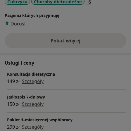
a11y_sr_more_dis
Cukrzyca
Choroby dietozależne
+6
Pacjenci których przyjmuję
Dorośli
Pokaż więcej
o doświadczeniu
Usługi i ceny
Konsultacja dietetyczna
149 zł
Szczegóły
Jadłospis 7-dniowy
150 zł
Szczegóły
Pakiet 1-miesięcznej współpracy
299 zł
Szczegóły