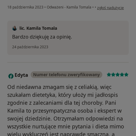
w opinii użytkownika W
18 października 2023
•
Odważeni - Kamila Tomala
•
•
zgłoś nadużycie
lic. Kamila Tomala
Bardzo dziękuję za opinię.
24 października 2023
Edyta
Numer telefonu zweryfikowany
E
Od niedawna zmagam się z celiakią, więc
szukałam dietetyka, który ułoży mi jadłospis
zgodnie z zalecaniami dla tej choroby. Pani
Kamila to przesympatyczna osoba i ekspert w
swojej dziedzinie. Otrzymałam odpowiedzi na
wszystkie nurtujące mnie pytania i dieta mimo
wielu wykluczeń jest naprawdę smaczna, a