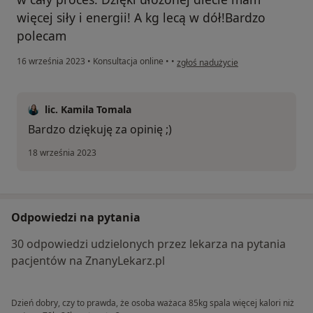
więcej siły i energii! A kg lecą w dół!Bardzo
polecam
w opinii użytkownika Z
16 września 2023
•
Konsultacja online
•
•
zgłoś nadużycie
lic. Kamila Tomala
Bardzo dziękuję za opinię ;)
18 września 2023
Odpowiedzi na pytania
30 odpowiedzi udzielonych przez lekarza na pytania
pacjentów na ZnanyLekarz.pl
Dzień dobry, czy to prawda, że osoba ważaca 85kg spala więcej kalori niż