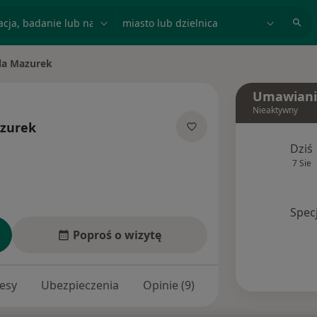
acja, badanie lub nazwisko
miasto lub dzielnica
la Mazurek
sto
Umawiani
Nieaktywny
zurek
ecjalizacjach
Dziś
7 Sie
Spec
Poproś o wizytę
esy
Ubezpieczenia
Opinie (9)