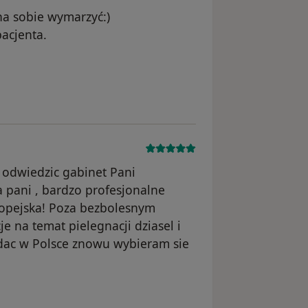
na sobie wymarzyć:)
pacjenta.
 usunięte
odwiedzic gabinet Pani
 pani , bardzo profesjonalne
ropejska! Poza bezbolesnym
e na temat pielegnacji dziasel i
dac w Polsce znowu wybieram sie
ęte