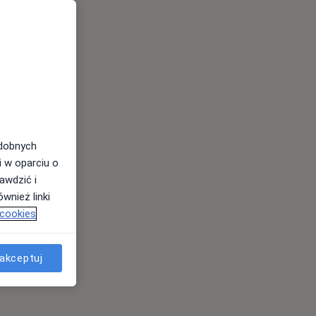
odobnych
i w oparciu o
awdzić i
wnież linki
 cookies
akceptuj