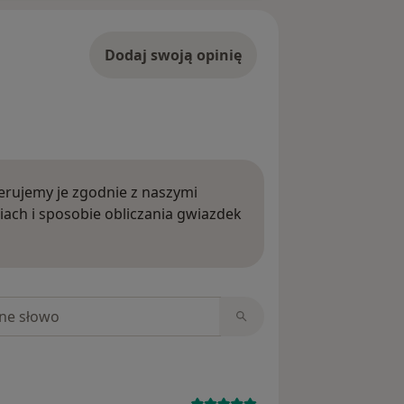
Dodaj swoją opinię
rujemy je zgodnie z naszymi
iach i sposobie obliczania gwiazdek
ięcej o opiniach
niach