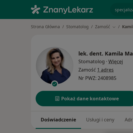
specjaliz
Strona Główna
Stomatolog
Zamość
Kami
Zmień mia
lek. dent.
Kamila Ma
O sp
Stomatolog
·
Więcej
Zamość
1 adres
Nr PWZ: 2408985
Pokaż dane kontaktowe
Doświadczenie
Usługi i ceny
Adr