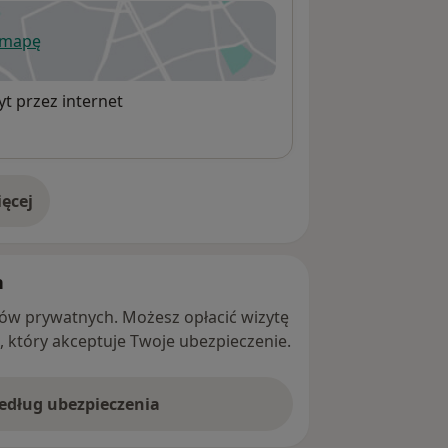
 mapę
wiera się w nowej karcie
t przez internet
ęcej
adresie
h
ntów prywatnych. Możesz opłacić wizytę
ę, który akceptuje Twoje ubezpieczenie.
według ubezpieczenia