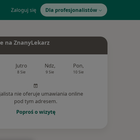
Zaloguj się
Dla profesjonalistów
e na ZnanyLekarz
Jutro
Ndz,
Pon,
Wt,
Śr,
8 Sie
9 Sie
10 Sie
11 Sie
12 Si
jalista nie oferuje umawiania online
pod tym adresem.
Poproś o wizytę