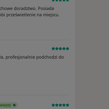
achowe doradztwo. Posiada
bi prześwietlenie na miejscu.
usunięte
ła, profesjonalnie podchodzi do
usunięte
 wizyty