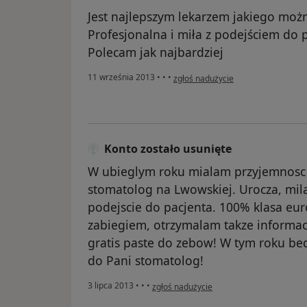
Jest najlepszym lekarzem jakiego moż
Profesjonalna i miła z podejściem do 
Polecam jak najbardziej
w opinii użytkownika Konto zostało
11 września 2013
•
•
•
zgłoś nadużycie
Konto zostało usunięte
W ubieglym roku mialam przyjemnosc 
stomatolog na Lwowskiej. Urocza, mila
podejscie do pacjenta. 100% klasa eu
zabiegiem, otrzymalam takze informacj
gratis paste do zebow! W tym roku be
do Pani stomatolog!
w opinii użytkownika Konto zostało usuni
3 lipca 2013
•
•
•
zgłoś nadużycie