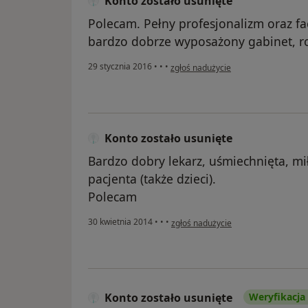
Konto zostało usunięte
Polecam. Pełny profesjonalizm oraz f
bardzo dobrze wyposażony gabinet, ro
w opinii użytkownika Konto zostało 
29 stycznia 2016
•
•
•
zgłoś nadużycie
Konto zostało usunięte
Bardzo dobry lekarz, uśmiechnięta, mi
pacjenta (także dzieci).
Polecam
w opinii użytkownika Konto zostało 
30 kwietnia 2014
•
•
•
zgłoś nadużycie
Konto zostało usunięte
Weryfikacja