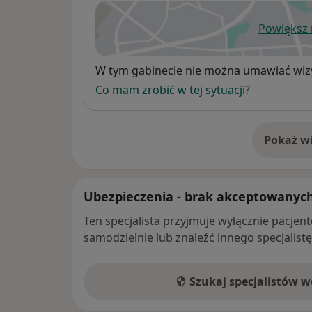
Powiększ
ot
Dostępność
W tym gabinecie nie można umawiać wizy
Co mam zrobić w tej sytuacji?
Pokaż wi
o 
Ubezpieczenia - brak akceptowanyc
Ten specjalista przyjmuje wyłącznie pacje
samodzielnie lub znaleźć innego specjalist
Szukaj specjalistów 