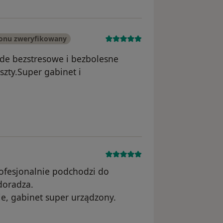
fonu zweryfikowany
de bezstresowe i bezbolesne
zty.Super gabinet i
unięte
rofesjonalnie podchodzi do
 doradza.
e, gabinet super urządzony.