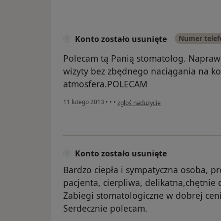
Konto zostało usunięte
Numer tele
Polecam tą Panią stomatolog. Napraw
wizyty bez zbędnego naciągania na kos
atmosfera.POLECAM
w opinii użytkownika Konto zostało us
11 lutego 2013
•
•
•
zgłoś nadużycie
Konto zostało usunięte
Bardzo ciepła i sympatyczna osoba, p
pacjenta, cierpliwa, delikatna,chętnie
Zabiegi stomatologiczne w dobrej ceni
Serdecznie polecam.