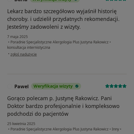
Lekarz bardzo szczegółowo wyjaśnił historię
choroby. i udzielił przydatnych rekomendacji.
Jesteśmy zadowoleni z wizyty.
7 maja 2025
•
Poradnie Specjalistyczne Alergologia Plus Justyna Rakowicz
•
konsultacja internistyczna
w opinii użytkownika Daria
•
zgłoś nadużycie
Pawel
Weryfikacja wizyty
P
Gorąco polecam p. Justynę Rakowicz. Pani
Doktor bardzo profesjonalnie i kompleksowo
podchodzi do pacjentów
25 kwietnia 2025
•
Poradnie Specjalistyczne Alergologia Plus Justyna Rakowicz
•
Inny
•