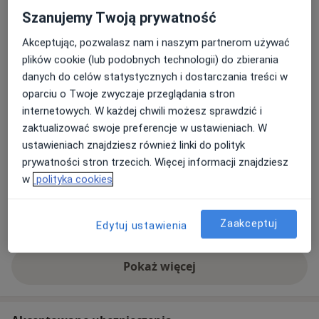
Szanujemy Twoją prywatność
Poradnie Specjalistyczne Alergologia Plus
Akceptując, pozwalasz nam i naszym partnerom używać
Justyna Rakowicz
plików cookie (lub podobnych technologii) do zbierania
Ul. Tomasza Drobnika 12/14,
Stare Miasto
, 60-693
danych do celów statystycznych i dostarczania treści w
Poznań
oparciu o Twoje zwyczaje przeglądania stron
internetowych. W każdej chwili możesz sprawdzić i
zaktualizować swoje preferencje w ustawieniach. W
Powiększ mapę
otwiera się w nowej karcie
ustawieniach znajdziesz również linki do polityk
prywatności stron trzecich. Więcej informacji znajdziesz
Dostępność
W tym gabinecie nie można umawiać wizyt przez
w
polityka cookies
internet
Co mam zrobić w tej sytuacji?
Zaakceptuj
Edytuj ustawienia
Pokaż więcej
o adresie