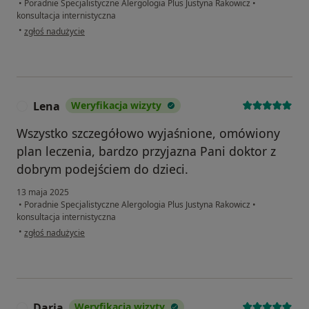
•
Poradnie Specjalistyczne Alergologia Plus Justyna Rakowicz
•
konsultacja internistyczna
w opinii użytkownika Natalia
•
zgłoś nadużycie
Lena
Weryfikacja wizyty
L
Wszystko szczegółowo wyjaśnione, omówiony
plan leczenia, bardzo przyjazna Pani doktor z
dobrym podejściem do dzieci.
13 maja 2025
•
Poradnie Specjalistyczne Alergologia Plus Justyna Rakowicz
•
konsultacja internistyczna
w opinii użytkownika Lena
•
zgłoś nadużycie
Daria
Weryfikacja wizyty
D