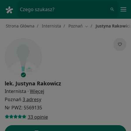
Me
Czego szukasz?
Strona Główna
Internista
Poznań
Justyna Rakowicz
Zmień miasto
lek.
Justyna Rakowicz
O specjalizacjach
Internista
·
Więcej
Poznań
3 adresy
Nr PWZ: 5569135
33 opinie