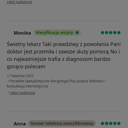
w opinii użytkownika Pawel
zgłoś nadużycie
Monika
Weryfikacja wizyty
M
Świetny lekarz Taki prawdziwy z powołania Pani
doktor jest przemiła i zawsze służy pomocą No i
co najważniejsze trafia z diagnozom bardzo
gorąco polecam
17 kwietnia 2025
•
Poradnie Specjalistyczne Alergologia Plus Justyna Rakowicz
•
konsultacja internistyczna
w opinii użytkownika Monika
•
zgłoś nadużycie
Anna
Numer telefonu zweryfikowany
A