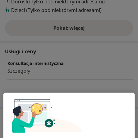
Dorośli (Tylko pod niektórymi adresami)
Dzieci (Tylko pod niektórymi adresami)
Pokaż więcej
o doświadczeniu
Usługi i ceny
Konsultacja internistyczna
Szczegóły
W jaki sposób ustalane są ceny?
Adresy (3)
Adres 1
Adres 2
Adres 3