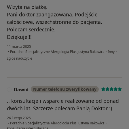
Wizyta na piątkę.
Pani doktor zaangażowana. Podejście
całościowe, wszechstronne do pacjenta.
Polecam serdecznie.
Dziękuje!!!
11 marca 2025
•
Poradnie Specjalistyczne Alergologia Plus Justyna Rakowicz
•
Inny
•
w opinii użytkownika Anna
zgłoś nadużycie
Dawid
Numer telefonu zweryfikowany
D
.. konsultacje i wsparcie realizowane od ponad
dwóch lat. Szczerze polecam Panią Doktor :)
26 lutego 2025
•
Poradnie Specjalistyczne Alergologia Plus Justyna Rakowicz
•
konsultacja internistyczna