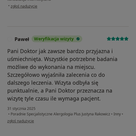
w opinii użytkownika Dawid
•
zgłoś nadużycie
Paweł
Weryfikacja wizyty
P
Pani Doktor jak zawsze bardzo przyjazna i
uśmiechnięta. Wszystkie potrzebne badania
możliwe do wykonania na miejscu.
Szczegółowo wyjaśniła zalecenia co do
dalszego leczenia. Wizyta odbyła się
punktualnie, a Pani Doktor przeznacza na
wizytę tyle czasu ile wymaga pacjent.
31 stycznia 2025
•
Poradnie Specjalistyczne Alergologia Plus Justyna Rakowicz
•
Inny
•
w opinii użytkownika Paweł
zgłoś nadużycie