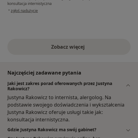
konsultacja internistyczna
w opinii użytkownika Darek
•
zgłoś nadużycie
Zobacz więcej
opinie powyżej
Najczęściej zadawane pytania
Jaki jest zakres porad oferowanych przez Justyna
Rakowicz?
Justyna Rakowicz to internista, alergolog. Na
podstawie swojego doświadczenia i wykształcenia
Justyna Rakowicz oferuje usługi takie jak:
konsultacja internistyczna.
Gdzie Justyna Rakowicz ma swój gabinet?