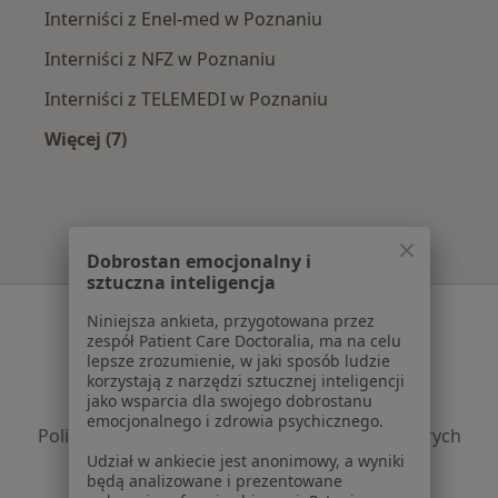
Interniści z Enel-med w Poznaniu
Interniści z NFZ w Poznaniu
Interniści z TELEMEDI w Poznaniu
Więcej (7)
Więcej w kategorii: Najpopularniejsze ubezpie
Dobrostan emocjonalny i
sztuczna inteligencja
Serwis
Niniejsza ankieta, przygotowana przez
zespół Patient Care Doctoralia, ma na celu
Regulamin
lepsze zrozumienie, w jaki sposób ludzie
korzystają z narzędzi sztucznej inteligencji
Polityka prywatności pacjentów
jako wsparcia dla swojego dobrostanu
Polityka prywatności profesjonalistów
emocjonalnego i zdrowia psychicznego.
Polityka prywatności dla profesjonalistów, których
Udział w ankiecie jest anonimowy, a wyniki
dane pozyskaliśmy samodzielnie
będą analizowane i prezentowane
Polityka cookies