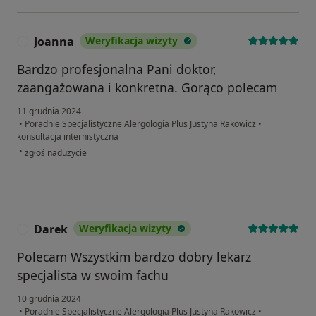
Joanna
Weryfikacja wizyty
J
Bardzo profesjonalna Pani doktor,
zaangażowana i konkretna. Gorąco polecam
11 grudnia 2024
•
Poradnie Specjalistyczne Alergologia Plus Justyna Rakowicz
•
konsultacja internistyczna
w opinii użytkownika Joanna
•
zgłoś nadużycie
Darek
Weryfikacja wizyty
D
Polecam Wszystkim bardzo dobry lekarz
specjalista w swoim fachu
10 grudnia 2024
•
Poradnie Specjalistyczne Alergologia Plus Justyna Rakowicz
•