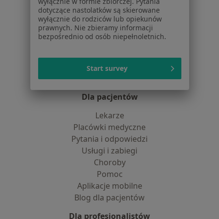
wyłącznie w formie zbiorczej. Pytania
Jak działają wyniki wyszukiwania
dotyczące nastolatków są skierowane
wyłącznie do rodziców lub opiekunów
Dostępność
prawnych. Nie zbieramy informacji
O nas
bezpośrednio od osób niepełnoletnich.
Praca
Rekrutujemy!
Partnerzy
Centrum prasowe
Start survey
Kontakt
Dla pacjentów
Lekarze
Placówki medyczne
Pytania i odpowiedzi
Usługi i zabiegi
Choroby
Pomoc
Aplikacje mobilne
Blog dla pacjentów
Dla profesjonalistów