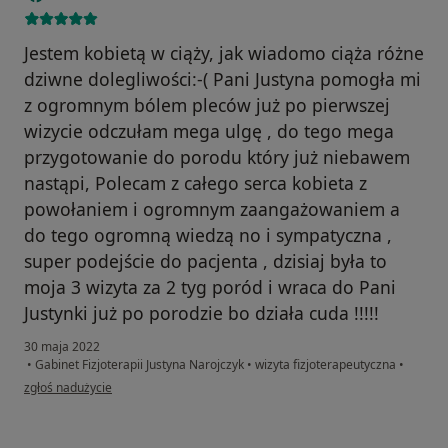
Jestem kobietą w ciąży, jak wiadomo ciąża różne
dziwne dolegliwości:-( Pani Justyna pomogła mi
z ogromnym bólem pleców już po pierwszej
wizycie odczułam mega ulgę , do tego mega
przygotowanie do porodu który już niebawem
nastąpi, Polecam z całego serca kobieta z
powołaniem i ogromnym zaangażowaniem a
do tego ogromną wiedzą no i sympatyczna ,
super podejście do pacjenta , dzisiaj była to
moja 3 wizyta za 2 tyg poród i wraca do Pani
Justynki już po porodzie bo działa cuda !!!!!
30 maja 2022
•
Gabinet Fizjoterapii Justyna Narojczyk
•
wizyta fizjoterapeutyczna
•
w opinii użytkownika Paulina G
zgłoś nadużycie