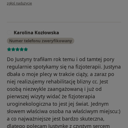
w opinii użytkownika Kinga Maj
zgłoś nadużycie
Karolina Kozłowska
K
Numer telefonu zweryfikowany
Do Justyny trafiłam rok temu i od tamtej pory
regularnie spotykamy się na fizjoterapii. Justyna
dbała o moje plecy w trakcie ciąży, a zaraz po
niej realizujemy rehabilitację blizny cc. Jest
osobą niezwykle zaangażowaną i już od
pierwszej wizyty widać że fizjoterapia
uroginekologiczna to jest jej świat. Jednym
słowem właściwa osoba na właściwym miejscu:)
a co najważniejsze jest bardzo skuteczna,
dlatego polecam Justynke z czystym sercem