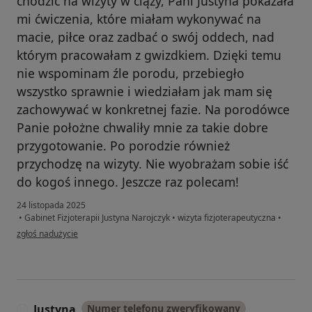
chodzić na wizyty w ciąży, Pani Justyna pokazała
mi ćwiczenia, które miałam wykonywać na
macie, piłce oraz zadbać o swój oddech, nad
którym pracowałam z gwizdkiem. Dzięki temu
nie wspominam źle porodu, przebiegło
wszystko sprawnie i wiedziałam jak mam się
zachowywać w konkretnej fazie. Na porodówce
Panie położne chwaliły mnie za takie dobre
przygotowanie. Po porodzie również
przychodzę na wizyty. Nie wyobrażam sobie iść
do kogoś innego. Jeszcze raz polecam!
24 listopada 2025
•
Gabinet Fizjoterapii Justyna Narojczyk
•
wizyta fizjoterapeutyczna
•
w opinii użytkownika Kinga
zgłoś nadużycie
Justyna
Numer telefonu zweryfikowany
J