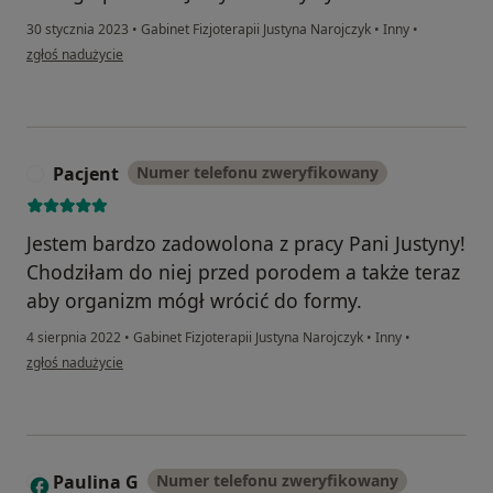
30 stycznia 2023
•
Gabinet Fizjoterapii Justyna Narojczyk
•
Inny
•
w opinii użytkownika Karolina Kozłowska
zgłoś nadużycie
Pacjent
Numer telefonu zweryfikowany
P
Jestem bardzo zadowolona z pracy Pani Justyny!
Chodziłam do niej przed porodem a także teraz
aby organizm mógł wrócić do formy.
4 sierpnia 2022
•
Gabinet Fizjoterapii Justyna Narojczyk
•
Inny
•
w opinii użytkownika Pacjent
zgłoś nadużycie
Paulina G
Numer telefonu zweryfikowany
P