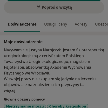
Poproś o wizytę
Doświadczenie
Usługi i ceny
Adresy
Ubezpi
Moje doświadczenie
Nazywam się Justyna Narojczyk. Jestem fizjoterapeutką
uroginekologiczną z certyfikatem Polskiego
Towarzystwa Uroginekologicznego, magistrem
Fizjoterapii, absolwentką Akademii Wychowania
Fizycznego we Wrocławiu.
W swojej pracy nie skupiam się jedynie na leczeniu
objawów ale na znalezieniu ich przyczyny i
O mnie
odpowiednio dobranej terapii.
więcej
Specjalizuję się w terapii kobiet na każdym etapie
Główne obszary pomocy
życia. Począwszy od bolesnego miesiączkowania,
Nietrzymanie moczu
Choroby kręgosłupa
poprzez terapię przed i poporodową, skończywszy na