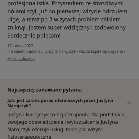
profesjonalistka. Przyszedłem ze straszliwymi
bólami szyi, już po pierwszej wizycie odczułem
ulgę, a teraz po 3 wizytach problem całkiem
zniknął. Jestem super wdzięczny i zadowolony.
Serdecznie polecam!
17 lutego 2022
•
Gabinet Fizjoterapii Justyna Narojczyk
•
wizyta fizjoterapeutyczna
•
w opinii użytkownika Michal
zgłoś nadużycie
Najczęściej zadawane pytania
Jaki jest zakres porad oferowanych przez Justyna
Narojczyk?
Justyna Narojczyk to fizjoterapeuta. Na podstawie
swojego doświadczenia i wykształcenia Justyna
Narojczyk oferuje usługi takie jak: wizyta
fizjoterapeutyczna.