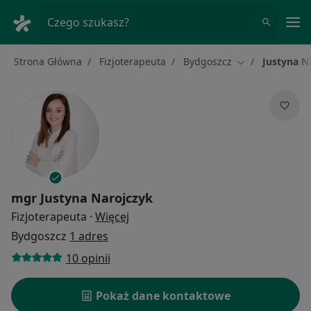
Me
Czego szukasz?
Strona Główna
Fizjoterapeuta
Bydgoszcz
Justyna N
Zmień miasto
mgr
Justyna Narojczyk
O specjalizacjach
Fizjoterapeuta
·
Więcej
Bydgoszcz
1 adres
10 opinii
Pokaż dane kontaktowe