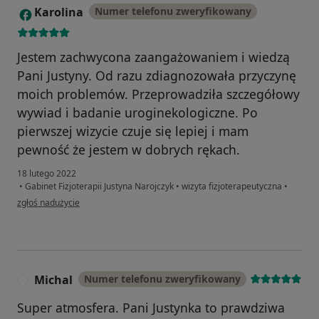
Karolina
Numer telefonu zweryfikowany
K
Jestem zachwycona zaangażowaniem i wiedzą
Pani Justyny. Od razu zdiagnozowała przyczynę
moich problemów. Przeprowadziła szczegółowy
wywiad i badanie uroginekologiczne. Po
pierwszej wizycie czuje się lepiej i mam
pewność że jestem w dobrych rękach.
18 lutego 2022
•
Gabinet Fizjoterapii Justyna Narojczyk
•
wizyta fizjoterapeutyczna
•
w opinii użytkownika Karolina
zgłoś nadużycie
Michal
Numer telefonu zweryfikowany
M
Super atmosfera. Pani Justynka to prawdziwa