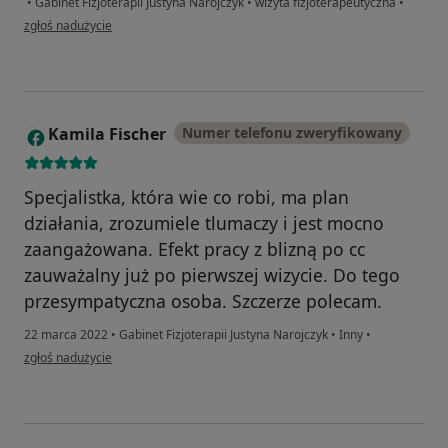
•
Gabinet Fizjoterapii Justyna Narojczyk
•
wizyta fizjoterapeutyczna
•
w opinii użytkownika JK
zgłoś nadużycie
Kamila Fischer
Numer telefonu zweryfikowany
K
Specjalistka, która wie co robi, ma plan
działania, zrozumiele tlumaczy i jest mocno
zaangażowana. Efekt pracy z blizną po cc
zauważalny już po pierwszej wizycie. Do tego
przesympatyczna osoba. Szczerze polecam.
22 marca 2022
•
Gabinet Fizjoterapii Justyna Narojczyk
•
Inny
•
w opinii użytkownika Kamila Fischer
zgłoś nadużycie