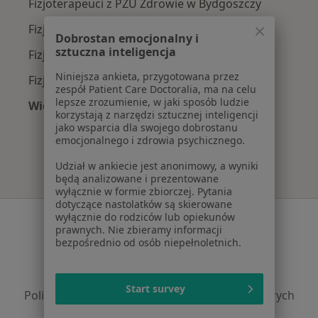
Fizjoterapeuci z PZU Zdrowie w Bydgoszczy
Fizjoterapeuci z Compensa w Bydgoszczy
Dobrostan emocjonalny i
sztuczna inteligencja
Fizjoterapeuci z POLMED w Bydgoszczy
Niniejsza ankieta, przygotowana przez
Fizjoterapeuci z TU Zdrowie w Bydgoszczy
zespół Patient Care Doctoralia, ma na celu
lepsze zrozumienie, w jaki sposób ludzie
Więcej (2)
korzystają z narzędzi sztucznej inteligencji
Więcej w kategorii: Najpopularniejsze ubezpie
jako wsparcia dla swojego dobrostanu
emocjonalnego i zdrowia psychicznego.
Udział w ankiecie jest anonimowy, a wyniki
będą analizowane i prezentowane
wyłącznie w formie zbiorczej. Pytania
dotyczące nastolatków są skierowane
Serwis
wyłącznie do rodziców lub opiekunów
prawnych. Nie zbieramy informacji
bezpośrednio od osób niepełnoletnich.
Regulamin
Polityka prywatności pacjentów
Polityka prywatności profesjonalistów
Start survey
Polityka prywatności dla profesjonalistów, których
dane pozyskaliśmy samodzielnie