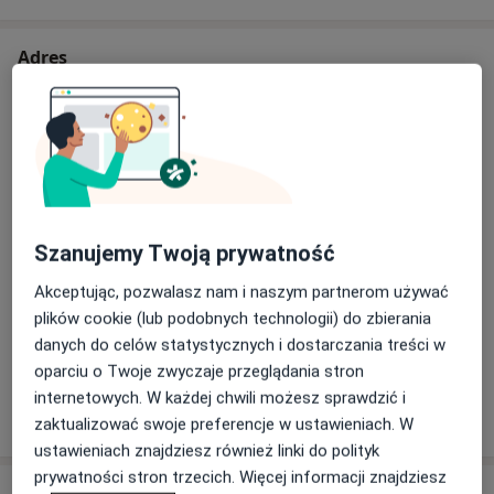
FIZJOTERAPIA UROGINEKOLOGICZNA
• Fizjoterapia w nietrzymaniu moczu i stolca oraz
Adres
obniżeniu narządów miednicy mniejszej,
RehaPlus/PTUG
Gabinet Fizjoterapii Justyna Narojczyk
• DRA- kompleksowa terapia rozstępu mięśnia
Braniewska 10,
85-840
Bydgoszcz
prostego brzucha, RehaKursy/Movuto
• Gimnastyka Kobiet w ciąży, mkmedica
• Profilaktyka i reedukacja mięśni dna miednicy wg
Powiększ mapę
otwiera się w nowej karcie
koncepcji COREFIT
SYSTEM
Szanujemy Twoją prywatność
Dostępność
• Terapia wisceralna w ginekologii i położnictwie
W tym gabinecie nie można umawiać wizyt przez
Akceptując, pozwalasz nam i naszym partnerom używać
Terapia blizny
internet
plików cookie (lub podobnych technologii) do zbierania
Co mam zrobić w tej sytuacji?
danych do celów statystycznych i dostarczania treści w
FIZJOTERAPIA OGÓLNA
oparciu o Twoje zwyczaje przeglądania stron
• Kurs podstawowy koncepcji PNF według standardów
internetowych. W każdej chwili możesz sprawdzić i
IPNFA
Pokaż więcej
o adresie
zaktualizować swoje preferencje w ustawieniach. W
• Anatomia palpacyjna
ustawieniach znajdziesz również linki do polityk
• Powięź- zintegrowane techniki mięśniowo-
prywatności stron trzecich. Więcej informacji znajdziesz
powięziowe
Ubezpieczenia - brak akceptowanych