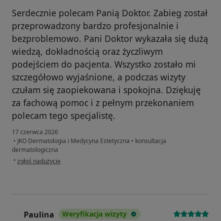
Serdecznie polecam Panią Doktor. Zabieg został
przeprowadzony bardzo profesjonalnie i
bezproblemowo. Pani Doktor wykazała się dużą
wiedzą, dokładnością oraz życzliwym
podejściem do pacjenta. Wszystko zostało mi
szczegółowo wyjaśnione, a podczas wizyty
czułam się zaopiekowana i spokojna. Dziękuję
za fachową pomoc i z pełnym przekonaniem
polecam tego specjalistę.
17 czerwca 2026
•
JKO Dermatologia i Medycyna Estetyczna
•
konsultacja
dermatologiczna
w opinii użytkownika Wiki
•
zgłoś nadużycie
Paulina
Weryfikacja wizyty
P