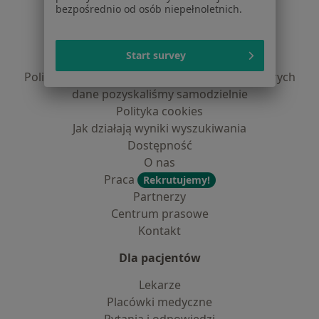
bezpośrednio od osób niepełnoletnich.
Regulamin
Polityka prywatności pacjentów
Start survey
Polityka prywatności profesjonalistów
Polityka prywatności dla profesjonalistów, których
dane pozyskaliśmy samodzielnie
Polityka cookies
Jak działają wyniki wyszukiwania
Dostępność
O nas
Praca
Rekrutujemy!
Partnerzy
Centrum prasowe
Kontakt
Dla pacjentów
Lekarze
Placówki medyczne