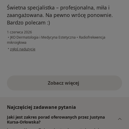
Świetna specjalistka – profesjonalna, miła i
zaangażowana. Na pewno wrócę ponownie.
Bardzo polecam :)
1 czerwca 2026
•
JKO Dermatologia i Medycyna Estetyczna
•
Radiofrekwencja
mikroigłowa
w opinii użytkownika Paulina
•
zgłoś nadużycie
Zobacz więcej
opinie powyżej
Najczęściej zadawane pytania
Jaki jest zakres porad oferowanych przez Justyna
Kursa-Orłowska?