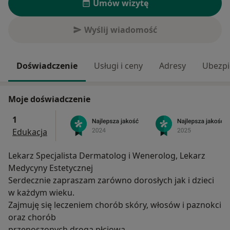
Umów wizytę
Wyślij wiadomość
Doświadczenie
Usługi i ceny
Adresy
Ubezpi
Moje doświadczenie
1
Edukacja
Lekarz Specjalista Dermatolog i Wenerolog, Lekarz
Medycyny Estetycznej
Serdecznie zapraszam zarówno dorosłych jak i dzieci
w każdym wieku.
Zajmuję się leczeniem chorób skóry, włosów i paznokci
oraz chorób
przenoszonych drogą płciową.