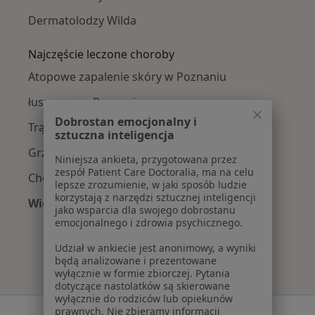
Dermatolodzy Wilda
Najczęście leczone choroby
Atopowe zapalenie skóry w Poznaniu
łuszczyca w Poznaniu
Dobrostan emocjonalny i
Trądzik różowaty w Poznaniu
sztuczna inteligencja
Grzybica w Poznaniu
Niniejsza ankieta, przygotowana przez
zespół Patient Care Doctoralia, ma na celu
Choroby skóry w Poznaniu
lepsze zrozumienie, w jaki sposób ludzie
korzystają z narzędzi sztucznej inteligencji
Więcej (15)
jako wsparcia dla swojego dobrostanu
Więcej w kategorii: Najczęście leczone chorob
emocjonalnego i zdrowia psychicznego.
Udział w ankiecie jest anonimowy, a wyniki
będą analizowane i prezentowane
wyłącznie w formie zbiorczej. Pytania
dotyczące nastolatków są skierowane
wyłącznie do rodziców lub opiekunów
prawnych. Nie zbieramy informacji
Serwis