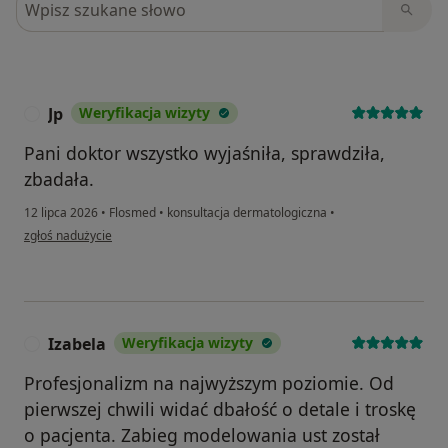
Jp
Weryfikacja wizyty
J
Pani doktor wszystko wyjaśniła, sprawdziła,
zbadała.
12 lipca 2026
•
Flosmed
•
konsultacja dermatologiczna
•
w opinii użytkownika Jp
zgłoś nadużycie
Izabela
Weryfikacja wizyty
I
Profesjonalizm na najwyższym poziomie. Od
pierwszej chwili widać dbałość o detale i troskę
o pacjenta. Zabieg modelowania ust został