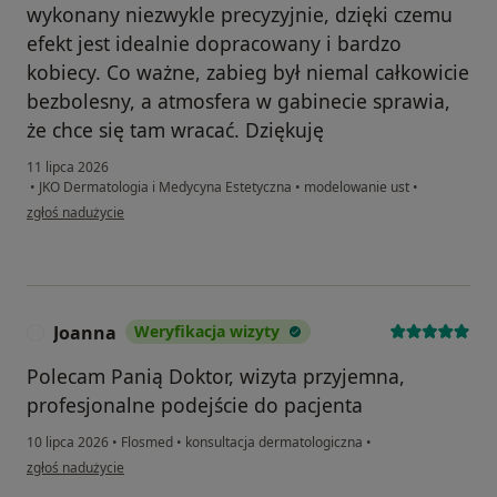
wykonany niezwykle precyzyjnie, dzięki czemu
efekt jest idealnie dopracowany i bardzo
kobiecy. Co ważne, zabieg był niemal całkowicie
bezbolesny, a atmosfera w gabinecie sprawia,
że chce się tam wracać. Dziękuję
11 lipca 2026
•
JKO Dermatologia i Medycyna Estetyczna
•
modelowanie ust
•
w opinii użytkownika Izabela
zgłoś nadużycie
Joanna
Weryfikacja wizyty
J
Polecam Panią Doktor, wizyta przyjemna,
profesjonalne podejście do pacjenta
10 lipca 2026
•
Flosmed
•
konsultacja dermatologiczna
•
w opinii użytkownika Joanna
zgłoś nadużycie