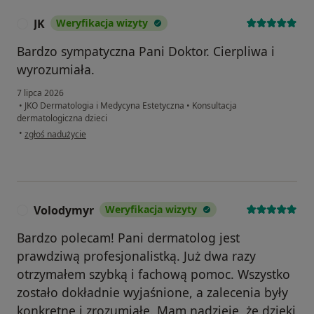
JK
Weryfikacja wizyty
J
Bardzo sympatyczna Pani Doktor. Cierpliwa i
wyrozumiała.
7 lipca 2026
•
JKO Dermatologia i Medycyna Estetyczna
•
Konsultacja
dermatologiczna dzieci
w opinii użytkownika JK
•
zgłoś nadużycie
Volodymyr
Weryfikacja wizyty
V
Bardzo polecam! Pani dermatolog jest
prawdziwą profesjonalistką. Już dwa razy
otrzymałem szybką i fachową pomoc. Wszystko
zostało dokładnie wyjaśnione, a zalecenia były
konkretne i zrozumiałe. Mam nadzieję, że dzięki