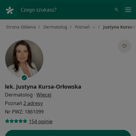
Me
Czego szukasz?
Strona Główna
Dermatolog
Poznań
Justyna Kursa-
Zmień miasto
lek.
Justyna Kursa-Orłowska
O specjalizacjach
Dermatolog
·
Więcej
Poznań
2 adresy
Nr PWZ: 1861099
154 opinie