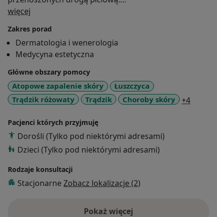
O mnie
Każdego pacjenta traktuję z szacunkiem i
więcej
zrozumieniem, podchodzę
Zakres porad
indywidualnie i wnikliwie do każdego problemu z
Dermatologia i wenerologia
którym się do mnie
Medycyna estetyczna
zgłasza.
Dyplom lekarza medycyny uzyskałam w roku 2004 na
Główne obszary pomocy
Wydziale
Atopowe zapalenie skóry
Łuszczyca
Lekarskim Uniwersytetu Medycznego w Poznaniu.
a11y_s
Trądzik różowaty
Trądzik
Choroby skóry
+4
W latach 2006-2012 zdobywałam doświadczenie
zawodowe na Oddziale
Pacjenci których przyjmuję
Chorób Skóry w Szpitalu Wojewódzkim w Poznaniu,
Dorośli (Tylko pod niektórymi adresami)
gdzie pod opieką
Dzieci (Tylko pod niektórymi adresami)
Pana Profesora Zygmunta Adamskiego odbyłam staż
specjalizacyjny, a w
Rodzaje konsultacji
roku 2012 uzyskałam tytuł lekarza Specjalisty
Stacjonarne
Zobacz lokalizacje (2)
Dermatologa i
Wenerologa.
Już od 2010 roku praktykowałam jako lekarz
Pokaż więcej
o doświadczeniu