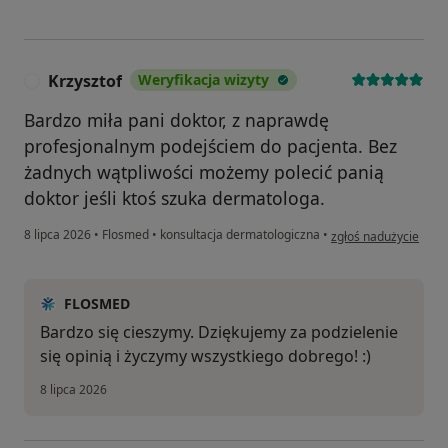
Krzysztof
Weryfikacja wizyty
K
Bardzo miła pani doktor, z naprawdę
profesjonalnym podejściem do pacjenta. Bez
żadnych wątpliwości możemy polecić panią
doktor jeśli ktoś szuka dermatologa.
w opinii użytkownika 
8 lipca 2026
•
Flosmed
•
konsultacja dermatologiczna
•
zgłoś nadużycie
FLOSMED
Bardzo się cieszymy. Dziękujemy za podzielenie
się opinią i życzymy wszystkiego dobrego! :)
8 lipca 2026