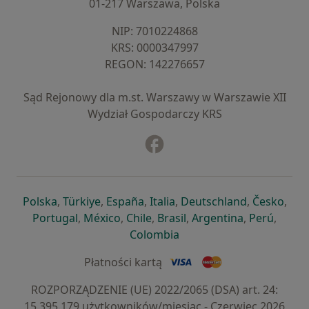
01-217 Warszawa, Polska
NIP: ⁠7010224868
KRS: ⁠0000347997
REGON: ⁠142276657
Sąd Rejonowy dla m.st. Warszawy w Warszawie XII
Wydział Gospodarczy KRS
Facebook
otwiera się w nowej karcie
otwiera się w nowej karcie
otwiera się w nowej karcie
otwiera się w nowej karcie
otwiera się w nowej karci
otwiera się
otwi
Polska
,
Türkiye
,
España
,
Italia
,
Deutschland
,
Česko
,
otwiera się w nowej karcie
otwiera się w nowej karcie
otwiera się w nowej karcie
otwiera się w nowej kar
otwiera się 
otwier
Portugal
,
México
,
Chile
,
Brasil
,
Argentina
,
Perú
,
otwiera się w nowej karc
Colombia
Płatności kartą
ROZPORZĄDZENIE (UE) 2022/2065 (DSA) art. 24:
15.395.179 użytkowników/miesiąc - Czerwiec 2026