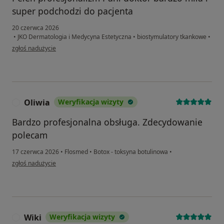
super podchodzi do pacjenta
20 czerwca 2026
•
JKO Dermatologia i Medycyna Estetyczna
•
biostymulatory tkankowe
•
w opinii użytkownika Malgorzata
zgłoś nadużycie
Oliwia
Weryfikacja wizyty
O
Bardzo profesjonalna obsługa. Zdecydowanie
polecam
17 czerwca 2026
•
Flosmed
•
Botox - toksyna botulinowa
•
w opinii użytkownika Oliwia
zgłoś nadużycie
Wiki
Weryfikacja wizyty
W