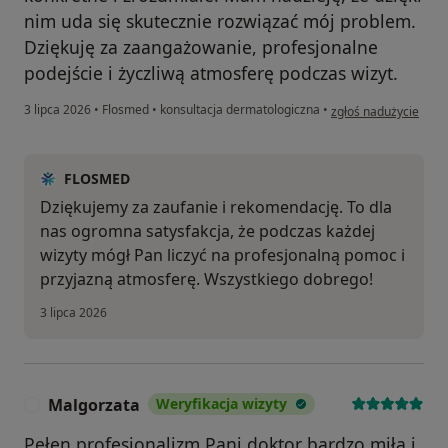
nim uda się skutecznie rozwiązać mój problem.
Dziękuję za zaangażowanie, profesjonalne
podejście i życzliwą atmosferę podczas wizyt.
w opinii użytkownika
3 lipca 2026
•
Flosmed
•
konsultacja dermatologiczna
•
zgłoś nadużycie
FLOSMED
Dziękujemy za zaufanie i rekomendację. To dla
nas ogromna satysfakcja, że podczas każdej
wizyty mógł Pan liczyć na profesjonalną pomoc i
przyjazną atmosferę. Wszystkiego dobrego!
3 lipca 2026
Malgorzata
Weryfikacja wizyty
M
Pełen profesjonalizm Pani doktor bardzo miła i