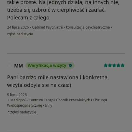
takie proste. Na jednych działa, na innych nie,
trzeba się uzbroić w cierpliwość i zaufać.
Polecam z całego
24 lipca 2026
•
Gabinet Psychiatrii
•
konsultacja psychiatryczna
•
w opinii użytkownika A
zgłoś nadużycie
MM
Weryfikacja wizyty
M
Pani bardzo mile nastawiona i konkretna,
wizyta odbyla sie na czas:)
9 lipca 2026
•
Mediqpol - Centrum Terapii Chorób Przewlekłych i Chirurgii
Wielospecjalistycznej
•
Inny
w opinii użytkownika MM
•
zgłoś nadużycie