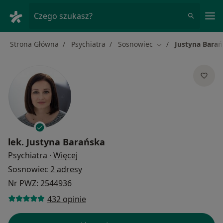
Me
Czego szukasz?
Strona Główna
Psychiatra
Sosnowiec
Justyna Bara
Zmień miasto
lek.
Justyna Barańska
O specjalizacjach
Psychiatra
·
Więcej
Sosnowiec
2 adresy
Nr PWZ: 2544936
432 opinie