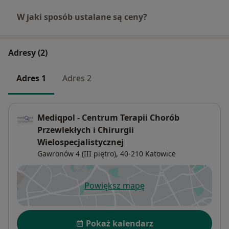
W jaki sposób ustalane są ceny?
Adresy (2)
Adres 1
Adres 2
Mediqpol - Centrum Terapii Chorób
Przewlekłych i Chirurgii
Wielospecjalistycznej
Gawronów 4 (III piętro),
40-210
Katowice
Powiększ mapę
otwiera się w nowej karcie
Dostępność
Pokaż kalendarz