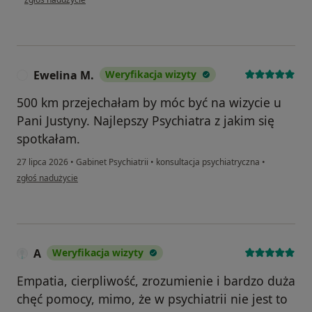
Ewelina M.
Weryfikacja wizyty
E
500 km przejechałam by móc być na wizycie u
Pani Justyny. Najlepszy Psychiatra z jakim się
spotkałam.
27 lipca 2026
•
Gabinet Psychiatrii
•
konsultacja psychiatryczna
•
w opinii użytkownika Ewelina M.
zgłoś nadużycie
A
Weryfikacja wizyty
Empatia, cierpliwość, zrozumienie i bardzo duża
chęć pomocy, mimo, że w psychiatrii nie jest to