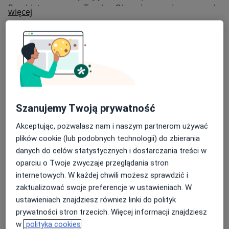
Psychiatrycznym w Toszku. Obecnie pracuję w ramach
O mnie
więcej
psychiatrycznej opieki ambulatoryjnej. Ze względu na
Zakres porad
zainteresowania psychoterapeutyczne szczególną
wagę przykładam do całościowego rozumienia
Psychiatria
problematyki pacjenta.
Główne obszary pomocy
Zaburzenia lękowe
Bezsenność
Nerwica
a11y_sr_more_diseases
Depresja
Fobie
+6
Szanujemy Twoją prywatność
Pacjenci których przyjmuję
Akceptując, pozwalasz nam i naszym partnerom używać
Dorośli
plików cookie (lub podobnych technologii) do zbierania
danych do celów statystycznych i dostarczania treści w
Rodzaje konsultacji
oparciu o Twoje zwyczaje przeglądania stron
Stacjonarne
Zobacz lokalizacje (2)
internetowych. W każdej chwili możesz sprawdzić i
zaktualizować swoje preferencje w ustawieniach. W
Zdjęcia i filmy
ustawieniach znajdziesz również linki do polityk
prywatności stron trzecich. Więcej informacji znajdziesz
w
polityka cookies