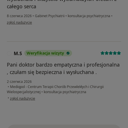
całego serca
8 czerwca 2026
•
Gabinet Psychiatrii
•
konsultacja psychiatryczna
•
w opinii użytkownika Katarzyna
zgłoś nadużycie
M.S
Weryfikacja wizyty
M
Pani doktor bardzo empatyczna i profesjonalna
, czułam się bezpieczna i wysłuchana .
2 czerwca 2026
•
Mediqpol - Centrum Terapii Chorób Przewlekłych i Chirurgii
Wielospecjalistycznej
•
konsultacja psychiatryczna
w opinii użytkownika M.S
•
zgłoś nadużycie