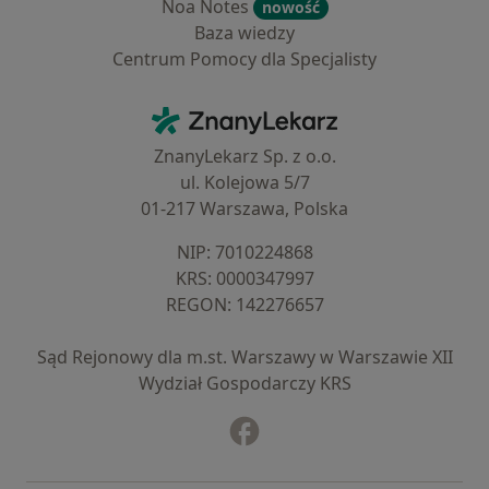
Noa Notes
nowość
Baza wiedzy
Centrum Pomocy dla Specjalisty
Kontakt
ZnanyLekarz - Strona główna
ZnanyLekarz Sp. z o.o.
ul. Kolejowa 5/7
01-217 Warszawa, Polska
NIP: ⁠7010224868
KRS: ⁠0000347997
REGON: ⁠142276657
Sąd Rejonowy dla m.st. Warszawy w Warszawie XII
Wydział Gospodarczy KRS
Facebook
otwiera się w nowej karcie