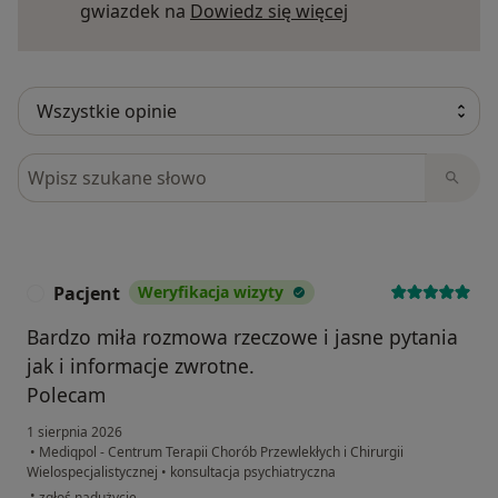
Dowiedz się więce
gwiazdek na
Dowiedz się więcej
Szukaj w opiniach
Pacjent
Weryfikacja wizyty
P
Bardzo miła rozmowa rzeczowe i jasne pytania
jak i informacje zwrotne.
Polecam
1 sierpnia 2026
•
Mediqpol - Centrum Terapii Chorób Przewlekłych i Chirurgii
Wielospecjalistycznej
•
konsultacja psychiatryczna
w opinii użytkownika Pacjent
•
zgłoś nadużycie