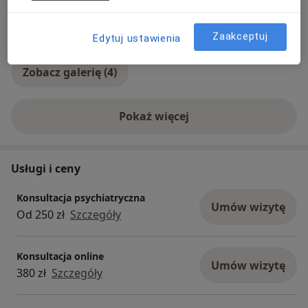
Zaakceptuj
Edytuj ustawienia
Zobacz galerię (4)
Pokaż więcej
o doświadczeniu
Usługi i ceny
Konsultacja psychiatryczna
Umów wizytę
Od 250 zł
Szczegóły
Konsultacja online
Umów wizytę
380 zł
Szczegóły