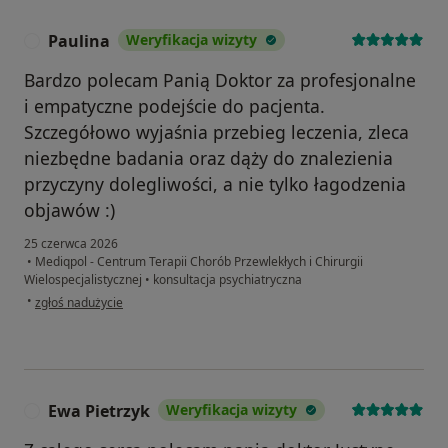
Paulina
Weryfikacja wizyty
P
Bardzo polecam Panią Doktor za profesjonalne
i empatyczne podejście do pacjenta.
Szczegółowo wyjaśnia przebieg leczenia, zleca
niezbędne badania oraz dąży do znalezienia
przyczyny dolegliwości, a nie tylko łagodzenia
objawów :)
25 czerwca 2026
•
Mediqpol - Centrum Terapii Chorób Przewlekłych i Chirurgii
Wielospecjalistycznej
•
konsultacja psychiatryczna
w opinii użytkownika Paulina
•
zgłoś nadużycie
Ewa Pietrzyk
Weryfikacja wizyty
E