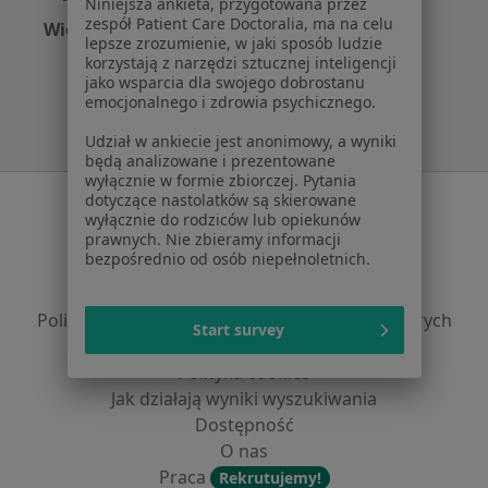
Niniejsza ankieta, przygotowana przez
zespół Patient Care Doctoralia, ma na celu
Więcej (4)
lepsze zrozumienie, w jaki sposób ludzie
Więcej w kategorii: Najpopularniejsze ubezpie
korzystają z narzędzi sztucznej inteligencji
jako wsparcia dla swojego dobrostanu
emocjonalnego i zdrowia psychicznego.
Udział w ankiecie jest anonimowy, a wyniki
będą analizowane i prezentowane
wyłącznie w formie zbiorczej. Pytania
Serwis
dotyczące nastolatków są skierowane
wyłącznie do rodziców lub opiekunów
prawnych. Nie zbieramy informacji
Regulamin
bezpośrednio od osób niepełnoletnich.
Polityka prywatności pacjentów
Polityka prywatności profesjonalistów
Polityka prywatności dla profesjonalistów, których
Start survey
dane pozyskaliśmy samodzielnie
Polityka cookies
Jak działają wyniki wyszukiwania
Dostępność
O nas
Praca
Rekrutujemy!