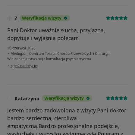
Z
Weryfikacja wizyty
Pani Doktor uważnie słucha, przyjazna,
dopytuje i wyjaśnia polecam
10 czerwca 2026
•
Mediqpol - Centrum Terapii Chorób Przewlekłych i Chirurgii
Wielospecjalistycznej
•
konsultacja psychiatryczna
w opinii użytkownika Z
•
zgłoś nadużycie
Katarzyna
Weryfikacja wizyty
K
Jestem bardzo zadowolona z wizyty.Pani doktor
bardzo serdeczna, cierpliwa i
empatyczną.Bardzo profesjonalne podejście,
wysłuchała i wszystko wytłumaczyła.Polecam z