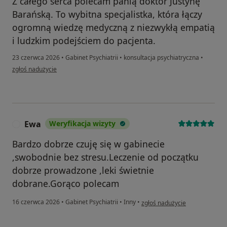
​Z całego serca polecam panią doktor Justynę
Barańską. To wybitna specjalistka, która łączy
ogromną wiedzę medyczną z niezwykłą empatią
i ludzkim podejściem do pacjenta.
23 czerwca 2026
•
Gabinet Psychiatrii
•
konsultacja psychiatryczna
•
w opinii użytkownika Ewa Pietrzyk
zgłoś nadużycie
Ewa
Weryfikacja wizyty
E
Bardzo dobrze czuję się w gabinecie
,swobodnie bez stresu.Leczenie od początku
dobrze prowadzone ,leki świetnie
dobrane.Gorąco polecam
w opinii użytkownika Ewa
16 czerwca 2026
•
Gabinet Psychiatrii
•
Inny
•
zgłoś nadużycie