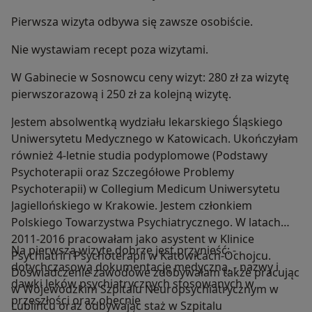
Pierwsza wizyta odbywa się zawsze osobiście.
Nie wystawiam recept poza wizytami.
W Gabinecie w Sosnowcu ceny wizyt: 280 zł za wizytę
pierwszorazową i 250 zł za kolejną wizytę.
Jestem absolwentką wydziału lekarskiego Śląskiego
Uniwersytetu Medycznego w Katowicach. Ukończyłam
również 4-letnie studia podyplomowe (Podstawy
Psychoterapii oraz Szczegółowe Problemy
Psychoterapii) w Collegium Medicum Uniwersytetu
Jagiellońskiego w Krakowie. Jestem członkiem
Polskiego Towarzystwa Psychiatrycznego. W latach
2011-2016 pracowałam jako asystent w Klinice
Na pierwszą wizytę dobrze jest przynieść: -
Psychiatrii i Psychoterapii w Katowicach-Ochojcu.
dotychczasową dokumentację medyczną, - nazwy i
Doświadczenie zawodowe zdobywałam także pracując
dawki leków psychiatrycznych stosowanych w
w Wojewódzkim Szpitalu Neuropsychiatrycznym w
przeszłości oraz obecnie
Lublińcu oraz odbywając staż w Szpitalu