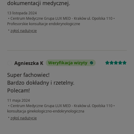
dokumentacji medycznej.
13 listopada 2024
•
Centrum Medyczne Grupa LUX MED - Kraków ul. Opolska 110
•
Profesorskie konsultacje endokrynologiczne
w opinii użytkownika sac
•
zgłoś nadużycie
Agnieszka K
Weryfikacja wizyty
A
Super fachowiec!
Bardzo dokładny i rzetelny.
Polecam!
11 maja 2024
•
Centrum Medyczne Grupa LUX MED - Kraków ul. Opolska 110
•
konsultacja ginekologiczno-endokrynologiczna
w opinii użytkownika Agnieszka K
•
zgłoś nadużycie