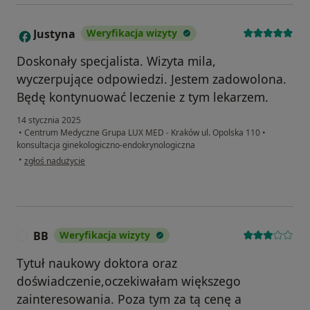
Justyna
Weryfikacja wizyty
J
Doskonały specjalista. Wizyta mila,
wyczerpujące odpowiedzi. Jestem zadowolona.
Będę kontynuować leczenie z tym lekarzem.
14 stycznia 2025
•
Centrum Medyczne Grupa LUX MED - Kraków ul. Opolska 110
•
konsultacja ginekologiczno-endokrynologiczna
w opinii użytkownika Justyna
•
zgłoś nadużycie
BB
Weryfikacja wizyty
B
Tytuł naukowy doktora oraz
doświadczenie,oczekiwałam większego
zainteresowania. Poza tym za tą cenę a