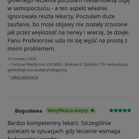
głównego leczenia poczułam niesamowitą ulgę
w samopoczuciu - a ten aspekt właśnie
ignorowała reszta lekarzy. Poczułam duże
zaufanie, bo moje objawy nie zostały zrzucone
jak przez większość na nerwy i wierzę, że dzięki
Panu Profesorowi uda mi się wyjść na prostą z
moim problemem.
13 czerwca 2026
•
Centrum Medyczne LUX MED - Kraków ul. Opolska 110
•
konsultacja
ginekologiczno-endokrynologiczna
w opinii użytkownika Edyta
•
zgłoś nadużycie
Bogusława
Weryfikacja wizyty
B
Bardzo kompetentny lekarz. Szczególnie
polecam w sytuacjach gdy leczenie wymaga