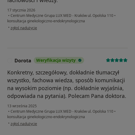
fachowości i wiedzy.
17 stycznia 2026
•
Centrum Medyczne Grupa LUX MED - Kraków ul. Opolska 110
•
konsultacja ginekologiczno-endokrynologiczna
w opinii użytkownika Bogusława
•
zgłoś nadużycie
Dorota
Weryfikacja wizyty
D
Konkretny, szczegółowy, dokładnie tłumaczył
wszystko, fachowa wiedza, sposób komunikacji
na wysokim poziomie (np. dokładnie wyjaśnia,
odpowiada na pytania). Polecam Pana doktora.
13 września 2025
•
Centrum Medyczne Grupa LUX MED - Kraków ul. Opolska 110
•
konsultacja ginekologiczno-endokrynologiczna
w opinii użytkownika Dorota
•
zgłoś nadużycie