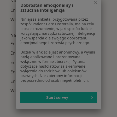
Nadczynność tarczycy w Krakowie
Dobrostan emocjonalny i
Choroba Gravesa-Basedowa w Krakowie
sztuczna inteligencja
Więcej (15)
Niniejsza ankieta, przygotowana przez
zespół Patient Care Doctoralia, ma na celu
Więcej w kategorii: Najczęście leczone chorob
lepsze zrozumienie, w jaki sposób ludzie
korzystają z narzędzi sztucznej inteligencji
Najpopularniejsze ubezpieczenia
jako wsparcia dla swojego dobrostanu
emocjonalnego i zdrowia psychicznego.
Endokrynolodzy z Allianz w Krakowie
Udział w ankiecie jest anonimowy, a wyniki
Endokrynolodzy z Signal Iduna w Krakowie
będą analizowane i prezentowane
wyłącznie w formie zbiorczej. Pytania
Endokrynolodzy z JP MEDICA w Krakowie
dotyczące nastolatków są skierowane
wyłącznie do rodziców lub opiekunów
Endokrynolodzy z TU Zdrowie w Krakowie
prawnych. Nie zbieramy informacji
bezpośrednio od osób niepełnoletnich.
Endokrynolodzy z Świat Zdrowia w Krakowie
Więcej (6)
Więcej w kategorii: Najpopularniejsze ubezpie
Start survey