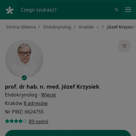
Me
Czego szukasz?
Strona Główna
Endokrynolog
Kraków
Józef Krzysie
Zmień miasto
prof. dr hab. n. med.
Józef Krzysiek
O specjalizacjach
Endokrynolog
·
Więcej
Kraków
8 adresów
Nr PWZ: 6624755
89 opinii