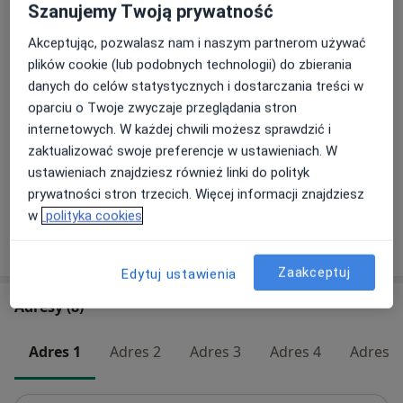
Od 349 zł
Szczegóły
Szanujemy Twoją prywatność
Akceptując, pozwalasz nam i naszym partnerom używać
Konsultacja ginekologiczna
plików cookie (lub podobnych technologii) do zbierania
Od 319 zł
Szczegóły
danych do celów statystycznych i dostarczania treści w
oparciu o Twoje zwyczaje przeglądania stron
Badania tarczycy
internetowych. W każdej chwili możesz sprawdzić i
Szczegóły
zaktualizować swoje preferencje w ustawieniach. W
ustawieniach znajdziesz również linki do polityk
+ 4 usługi
prywatności stron trzecich. Więcej informacji znajdziesz
w
polityka cookies
W jaki sposób ustalane są ceny?
Zaakceptuj
Edytuj ustawienia
Adresy (8)
Adres 1
Adres 2
Adres 3
Adres 4
Adres 5