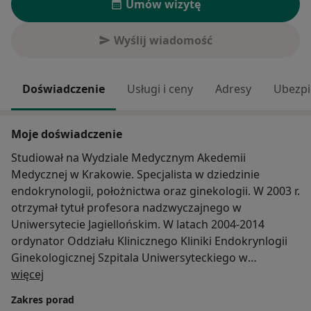
Umów wizytę
Wyślij wiadomość
Doświadczenie
Usługi i ceny
Adresy
Ubezpi
Moje doświadczenie
Studiował na Wydziale Medycznym Akedemii
Medycznej w Krakowie. Specjalista w dziedzinie
endokrynologii, położnictwa oraz ginekologii. W 2003 r.
otrzymał tytuł profesora nadzwyczajnego w
Uniwersytecie Jagiellońskim. W latach 2004-2014
ordynator Oddziału Klinicznego Kliniki Endokrynlogii
Ginekologicznej Szpitala Uniwersyteckiego w
O mnie
Krakowie. Ponadto prof. Krzysiek jest członkiem wielu
więcej
towarzystw m.in.Polskiego Towarzystwa
Zakres porad
Ginekologicznego, Polskiego Towarzystwa