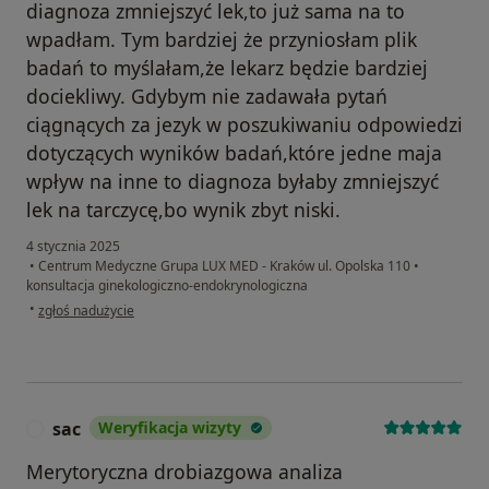
diagnoza zmniejszyć lek,to już sama na to
wpadłam. Tym bardziej że przyniosłam plik
badań to myślałam,że lekarz będzie bardziej
dociekliwy. Gdybym nie zadawała pytań
ciągnących za jezyk w poszukiwaniu odpowiedzi
dotyczących wyników badań,które jedne maja
wpływ na inne to diagnoza byłaby zmniejszyć
lek na tarczycę,bo wynik zbyt niski.
4 stycznia 2025
•
Centrum Medyczne Grupa LUX MED - Kraków ul. Opolska 110
•
konsultacja ginekologiczno-endokrynologiczna
w opinii użytkownika BB
•
zgłoś nadużycie
sac
Weryfikacja wizyty
S
Merytoryczna drobiazgowa analiza