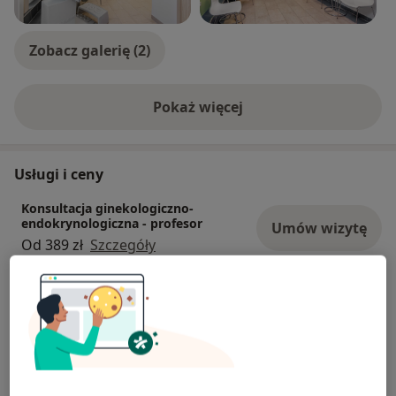
Zobacz galerię (2)
Pokaż więcej
o doświadczeniu
Usługi i ceny
Konsultacja ginekologiczno-
endokrynologiczna - profesor
Umów wizytę
Od 389 zł
Szczegóły
Profesorskie konsultacje
ginekologiczne
Umów wizytę
Od 339 zł
Szczegóły
Konsultacja endokrynologiczna