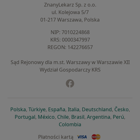
ZnanyLekarz Sp. z o.o.
ul. Kolejowa 5/7
01-217 Warszawa, Polska
NIP: ⁠7010224868
KRS: ⁠0000347997
REGON: ⁠142276657
Sąd Rejonowy dla m.st. Warszawy w Warszawie XII
Wydział Gospodarczy KRS
Facebook
otwiera się w nowej karcie
otwiera się w nowej karcie
otwiera się w nowej karcie
otwiera się w nowej karcie
otwiera się w nowej karci
otwiera się
otwi
Polska
,
Türkiye
,
España
,
Italia
,
Deutschland
,
Česko
,
otwiera się w nowej karcie
otwiera się w nowej karcie
otwiera się w nowej karcie
otwiera się w nowej kar
otwiera się 
otwier
Portugal
,
México
,
Chile
,
Brasil
,
Argentina
,
Perú
,
otwiera się w nowej karc
Colombia
Płatności kartą