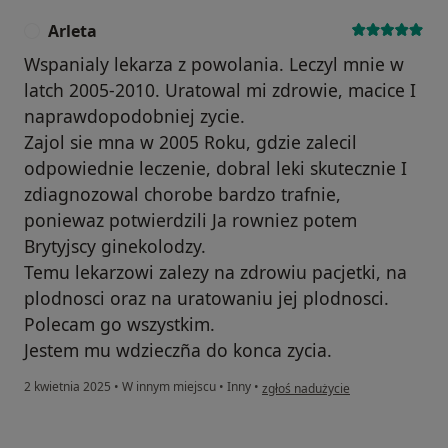
Arleta
A
Wspanialy lekarza z powolania. Leczyl mnie w
latch 2005-2010. Uratowal mi zdrowie, macice I
naprawdopodobniej zycie.
Zajol sie mna w 2005 Roku, gdzie zalecil
odpowiednie leczenie, dobral leki skutecznie I
zdiagnozowal chorobe bardzo trafnie,
poniewaz potwierdzili Ja rowniez potem
Brytyjscy ginekolodzy.
Temu lekarzowi zalezy na zdrowiu pacjetki, na
plodnosci oraz na uratowaniu jej plodnosci.
Polecam go wszystkim.
Jestem mu wdzieczña do konca zycia.
w opinii użytkownika Arleta
2 kwietnia 2025
•
W innym miejscu
•
Inny
•
zgłoś nadużycie