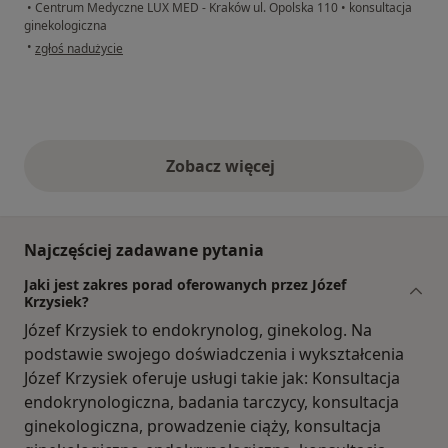
•
Centrum Medyczne LUX MED - Kraków ul. Opolska 110
•
konsultacja
ginekologiczna
w opinii użytkownika Pacjent
•
zgłoś nadużycie
Zobacz więcej
opinie powyżej
Najczęściej zadawane pytania
Jaki jest zakres porad oferowanych przez Józef
Krzysiek?
Józef Krzysiek to endokrynolog, ginekolog. Na
podstawie swojego doświadczenia i wykształcenia
Józef Krzysiek oferuje usługi takie jak: Konsultacja
endokrynologiczna, badania tarczycy, konsultacja
ginekologiczna, prowadzenie ciąży, konsultacja