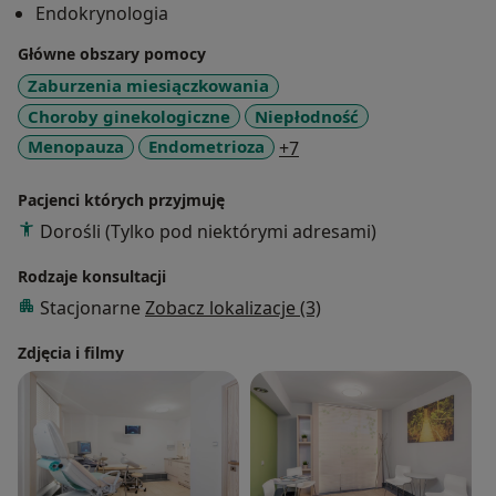
Endokrynologia
Endokrynologicznego, Europejskiego Stowarzyszenia
Ginekologów i Położników (EAGO). Autor oraz
Główne obszary pomocy
współautor ponad 200 publikacji naukowych. Znany i
Zaburzenia miesiączkowania
ceniony specjalista endokrynologii ginekologicznej.
Choroby ginekologiczne
Niepłodność
a11y_sr_more_diseases
Menopauza
Endometrioza
+7
Pacjenci których przyjmuję
Dorośli (Tylko pod niektórymi adresami)
Rodzaje konsultacji
Stacjonarne
Zobacz lokalizacje (3)
Zdjęcia i filmy