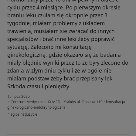
cyklu przez 4 miesiące. Po pierwszym okresie
braniu leku czułam się okropnie przez 3
tygodnie, miałam problemy z układem
trawienia, musiałam się zwracać do innych
specjalistów i brać inne leki żeby poprawić
sytuację. Zalecono mi konsultację
ginekologiczną, gdzie okazało się że badania
miały błędnie wyniki przez to że były zlecone do
zdania w złym dniu cyklu i że w ogóle nie
miałam podstaw żeby brać przepisany lek.
Szkoda czasu i pieniędzy.
15 lipca 2025
•
Centrum Medyczne LUX MED - Kraków ul. Opolska 110
•
konsultacja
ginekologiczno-endokrynologiczna
w opinii użytkownika Valeriia
•
zgłoś nadużycie