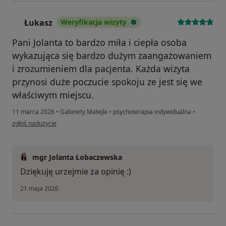
Łukasz
Weryfikacja wizyty
Ł
Pani Jolanta to bardzo miła i ciepła osoba
wykazująca się bardzo dużym zaangażowaniem
i zrozumieniem dla pacjenta. Każda wizyta
przynosi duże poczucie spokoju ze jest się we
właściwym miejscu.
11 marca 2026
•
Gabinety Matejki
•
psychoterapia indywidualna
•
w opinii użytkownika Łukasz
zgłoś nadużycie
mgr Jolanta Łobaczewska
Dziękuję urzejmie za opinię :)
21 maja 2026