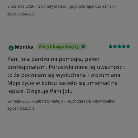
3 czerwca 2026
•
Gabinety Matejki
•
psychoterapia uzależnień
•
w opinii użytkownika TOMASZ
zgłoś nadużycie
Monika
Weryfikacja wizyty
M
Pani Jola bardzo mi pomogła, pełen
profesjonalizm. Poruszyła mnie Jej uważnośc i
to że poczułam się wysłuchana i zrozumiana.
Moje życie w końcu zaczęło się zmieniać na
lepsze. Dziękuję Pani Jolu
29 maja 2026
•
Gabinety Matejki
•
psychoterapia indywidualna
•
w opinii użytkownika Monika
zgłoś nadużycie