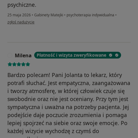
psychiczne.
25 maja 2026
•
Gabinety Matejki
•
psychoterapia indywidualna
•
w opinii użytkownika Olga
zgłoś nadużycie
Milena
Płatność i wizyta zweryfikowane
M
Bardzo polecam! Pani Jolanta to lekarz, który
potrafi słuchać. Jest empatyczna, zaangażowana
i tworzy atmosferę, w której człowiek czuje się
swobodnie oraz nie jest oceniany. Przy tym jest
sympatyczna i uważna na potrzeby pacjenta. Jej
podejście daje poczucie zrozumienia i pomaga
lepiej spojrzeć na siebie oraz swoje emocje. Po
każdej wizycie wychodzę z czymś do