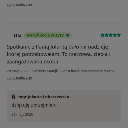
w opinii użytkownika M.m
zgłoś nadużycie
Ola
Weryfikacja wizyty
O
Spotkanie z Panią Jolantą dało mi nadzieję
której potrzebowałam. To rzeczowa, ciepła i
zaangażowana osoba
20 maja 2026
•
Gabinety Matejki
•
konsultacja psychoterapeutyczna
•
w opinii użytkownika Ola
zgłoś nadużycie
mgr Jolanta Łobaczewska
dziękuję uprzejmie:)
21 maja 2026