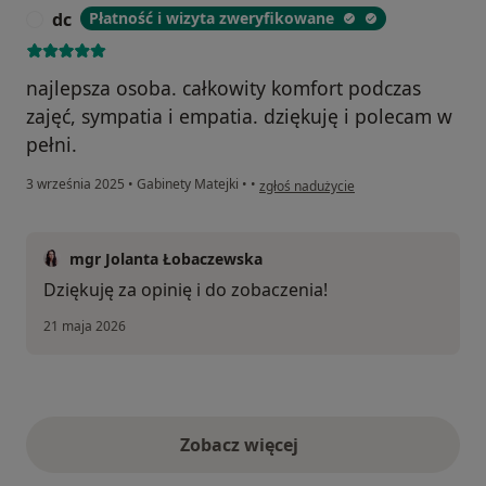
dc
Płatność i wizyta zweryfikowane
D
najlepsza osoba. całkowity komfort podczas
zajęć, sympatia i empatia. dziękuję i polecam w
pełni.
w opinii użytkownika dc
3 września 2025
•
Gabinety Matejki
•
•
zgłoś nadużycie
mgr Jolanta Łobaczewska
Dziękuję za opinię i do zobaczenia!
21 maja 2026
Zobacz więcej
opinie powyżej