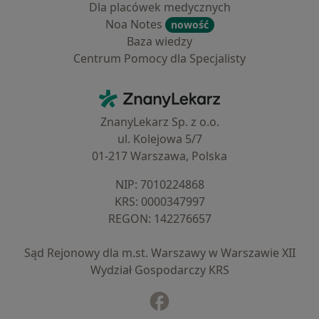
Dla placówek medycznych
Noa Notes
nowość
Baza wiedzy
Centrum Pomocy dla Specjalisty
Kontakt
ZnanyLekarz - Strona główna
ZnanyLekarz Sp. z o.o.
ul. Kolejowa 5/7
01-217 Warszawa, Polska
NIP: ⁠7010224868
KRS: ⁠0000347997
REGON: ⁠142276657
Sąd Rejonowy dla m.st. Warszawy w Warszawie XII
Wydział Gospodarczy KRS
Facebook
otwiera się w nowej karcie