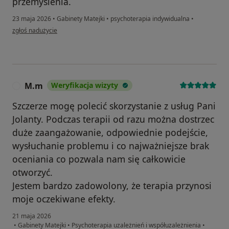
przemyślenia.
23 maja 2026
•
Gabinety Matejki
•
psychoterapia indywidualna
•
w opinii użytkownika Milena
zgłoś nadużycie
M.m
Weryfikacja wizyty
M
Szczerze mogę polecić skorzystanie z usług Pani
Jolanty. Podczas terapii od razu można dostrzec
duże zaangażowanie, odpowiednie podejście,
wysłuchanie problemu i co najważniejsze brak
oceniania co pozwala nam się całkowicie
otworzyć.
Jestem bardzo zadowolony, że terapia przynosi
moje oczekiwane efekty.
21 maja 2026
•
Gabinety Matejki
•
Psychoterapia uzależnień i współuzależnienia
•