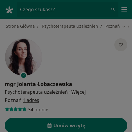
Me
Czego szukasz?
Strona Główna
Psychoterapeuta Uzależnień
Poznań
Zmie
mgr
Jolanta Łobaczewska
O specjalizacjach
Psychoterapeuta uzależnień
·
Więcej
Poznań
1 adres
34 opinie
Umów wizytę