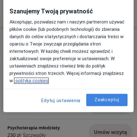
społeczności MSM. Jestem certyfikowanym
realizatorem Programu Ograniczania Picia, oraz
Szanujemy Twoją prywatność
Pokaż więcej
certyfikowanym realizatorem programów profilaktyki
o doświadczeniu
Akceptując, pozwalasz nam i naszym partnerom używać
uniwersalnej „Unplugged” oraz profilaktyki
plików cookie (lub podobnych technologii) do zbierania
wskazującej „Fred goes Net” dla młodzieży. Na codzień
Usługi i ceny
danych do celów statystycznych i dostarczania treści w
pracuję w Wojewódzkim Ośrodku Terapii Uzależnień i
oparciu o Twoje zwyczaje przeglądania stron
Współuzależnień w Poznaniu. Swoją pracę superwizuję
Konsultacja psychoterapeutyczna
internetowych. W każdej chwili możesz sprawdzić i
w superwizji prywatnej, superwizji w szkole, oraz
Umów wizytę
230 zł
Szczegóły
zaktualizować swoje preferencje w ustawieniach. W
superwizji w ośrodku. Ukończyłam2-letnie szkolenie
ustawieniach znajdziesz również linki do polityk
przy Laboratorium Psychoedukacji "Szkoła
prywatności stron trzecich. Więcej informacji znajdziesz
Psychoterapii Osób z Problemem Uzależnienia",
Psychoterapia indywidualna
Umów wizytę
w
polityka cookies
dodatkowo uczestniczę w seminariach przy
230 zł
Szczegóły
Laboratorium Psychoedukacji w Warszawie.
Zaakceptuj
Edytuj ustawienia
Konsultacja pierwszorazowa
Umów wizytę
230 zł
Szczegóły
Psychoterapia młodzieży
Umów wizytę
230 zł
Szczegóły