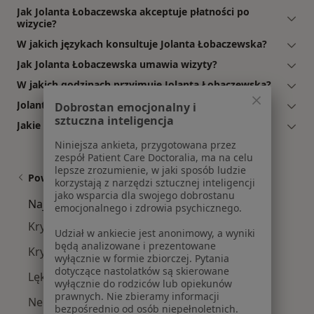
Jak Jolanta Łobaczewska akceptuje płatności po
wizycie?
W jakich językach konsultuje Jolanta Łobaczewska?
Jak Jolanta Łobaczewska umawia wizyty?
W jakich godzinach przyjmuje Jolanta Łobaczewska?
Jolanta Łobaczewska: co mówią pacjenci?
Dobrostan emocjonalny i
sztuczna inteligencja
Jakie ubezpieczenia akceptuje Jolanta Łobaczewska?
Niniejsza ankieta, przygotowana przez
zespół Patient Care Doctoralia, ma na celu
lepsze zrozumienie, w jaki sposób ludzie
Powiązane wyszukiwania
korzystają z narzędzi sztucznej inteligencji
jako wsparcia dla swojego dobrostanu
Najczęście leczone choroby
emocjonalnego i zdrowia psychicznego.
Kryzys w związku w Poznaniu
Udział w ankiecie jest anonimowy, a wyniki
będą analizowane i prezentowane
Kryzys życiowy w Poznaniu
wyłącznie w formie zbiorczej. Pytania
dotyczące nastolatków są skierowane
Lęki w Poznaniu
wyłącznie do rodziców lub opiekunów
prawnych. Nie zbieramy informacji
Nerwica w Poznaniu
bezpośrednio od osób niepełnoletnich.