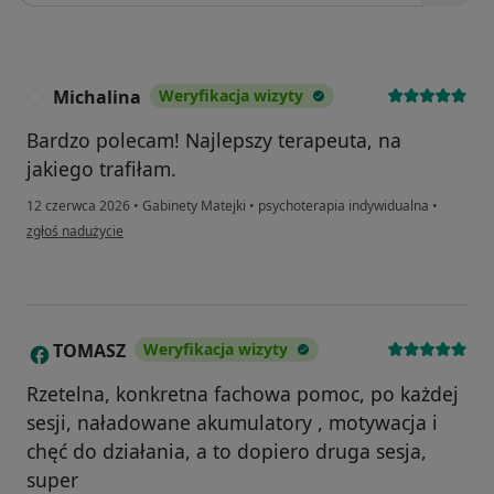
Michalina
Weryfikacja wizyty
M
Bardzo polecam! Najlepszy terapeuta, na
jakiego trafiłam.
12 czerwca 2026
•
Gabinety Matejki
•
psychoterapia indywidualna
•
w opinii użytkownika Michalina
zgłoś nadużycie
TOMASZ
Weryfikacja wizyty
T
Rzetelna, konkretna fachowa pomoc, po każdej
sesji, naładowane akumulatory , motywacja i
chęć do działania, a to dopiero druga sesja,
super