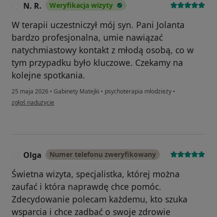
N. R.
Weryfikacja wizyty
N
W terapii uczestniczył mój syn. Pani Jolanta
bardzo profesjonalna, umie nawiązać
natychmiastowy kontakt z młodą osobą, co w
tym przypadku było kluczowe. Czekamy na
kolejne spotkania.
25 maja 2026
•
Gabinety Matejki
•
psychoterapia młodzieży
•
w opinii użytkownika N. R.
zgłoś nadużycie
Olga
Numer telefonu zweryfikowany
O
Świetna wizyta, specjalistka, której można
zaufać i która naprawdę chce pomóc.
Zdecydowanie polecam każdemu, kto szuka
wsparcia i chce zadbać o swoje zdrowie