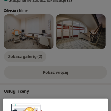
Stacjonarne
Zobacz lokalizacje (2)
Zdjęcia i filmy
Zobacz galerię (2)
Pokaż więcej
o doświadczeniu
Usługi i ceny
Konsultacja ginekologiczna
Od 200 zł
Szczegóły