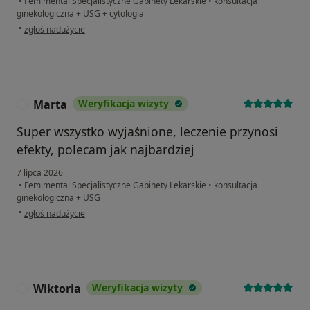
•
Femimental Specjalistyczne Gabinety Lekarskie
•
konsultacja
ginekologiczna + USG + cytologia
w opinii użytkownika Zofia
•
zgłoś nadużycie
Marta
Weryfikacja wizyty
M
Super wszystko wyjaśnione, leczenie przynosi
efekty, polecam jak najbardziej
7 lipca 2026
•
Femimental Specjalistyczne Gabinety Lekarskie
•
konsultacja
ginekologiczna + USG
w opinii użytkownika Marta
•
zgłoś nadużycie
Wiktoria
Weryfikacja wizyty
W