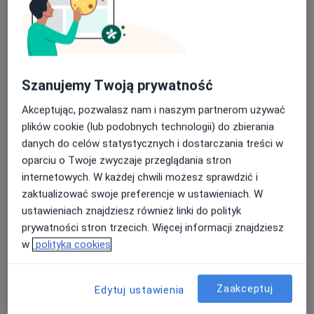
Monitorowanie owulacji
200 zł
Szczegóły
Założenie wkładki domacicznej miedzianej
Szanujemy Twoją prywatność
750 zł
Szczegóły
Akceptując, pozwalasz nam i naszym partnerom używać
plików cookie (lub podobnych technologii) do zbierania
Założenie wkładki domacicznej IUB-Ballerine
danych do celów statystycznych i dostarczania treści w
1 000 zł
Szczegóły
oparciu o Twoje zwyczaje przeglądania stron
internetowych. W każdej chwili możesz sprawdzić i
Wszczepienie implantu antykoncepcyjnego Implanton
zaktualizować swoje preferencje w ustawieniach. W
NXT
ustawieniach znajdziesz również linki do polityk
1 500 zł
Szczegóły
prywatności stron trzecich. Więcej informacji znajdziesz
w
polityka cookies
+ 27 usług
Zaakceptuj
Edytuj ustawienia
W jaki sposób ustalane są ceny?