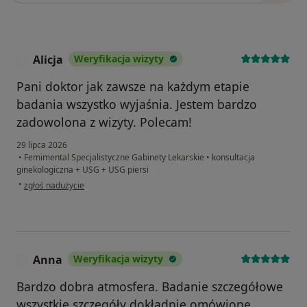
Alicja
Weryfikacja wizyty
A
Pani doktor jak zawsze na każdym etapie
badania wszystko wyjaśnia. Jestem bardzo
zadowolona z wizyty. Polecam!
29 lipca 2026
•
Femimental Specjalistyczne Gabinety Lekarskie
•
konsultacja
ginekologiczna + USG + USG piersi
w opinii użytkownika Alicja
•
zgłoś nadużycie
Anna
Weryfikacja wizyty
A
Bardzo dobra atmosfera. Badanie szczegółowe
wszystkie szczegóły dokładnie omówione.