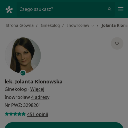
Me
Czego szukasz?
Strona Główna
Ginekolog
Inowrocław
Jolanta Klon
Zmień miasto
lek.
Jolanta Klonowska
O specjalizacjach
Ginekolog
·
Więcej
Inowrocław
4 adresy
Nr PWZ: 3298201
451 opinii