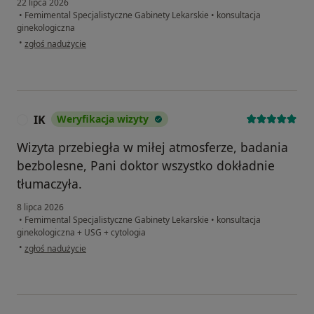
22 lipca 2026
•
Femimental Specjalistyczne Gabinety Lekarskie
•
konsultacja
ginekologiczna
w opinii użytkownika Marta
•
zgłoś nadużycie
IK
Weryfikacja wizyty
I
Wizyta przebiegła w miłej atmosferze, badania
bezbolesne, Pani doktor wszystko dokładnie
tłumaczyła.
8 lipca 2026
•
Femimental Specjalistyczne Gabinety Lekarskie
•
konsultacja
ginekologiczna + USG + cytologia
w opinii użytkownika IK
•
zgłoś nadużycie