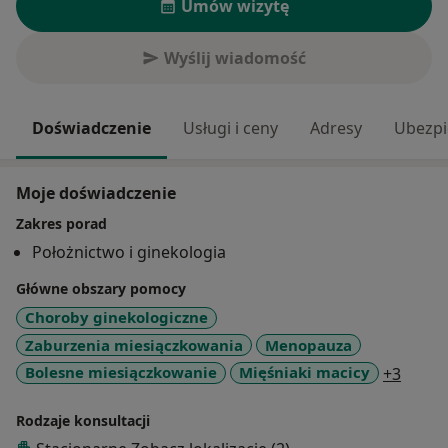
Umów wizytę
Wyślij wiadomość
Doświadczenie
Usługi i ceny
Adresy
Ubezpi
Moje doświadczenie
Zakres porad
Położnictwo i ginekologia
Główne obszary pomocy
Choroby ginekologiczne
Zaburzenia miesiączkowania
Menopauza
a11y_
Bolesne miesiączkowanie
Mięśniaki macicy
+3
Rodzaje konsultacji