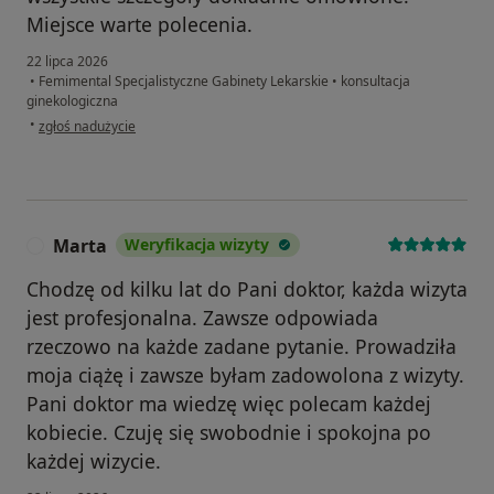
Miejsce warte polecenia.
22 lipca 2026
•
Femimental Specjalistyczne Gabinety Lekarskie
•
konsultacja
ginekologiczna
w opinii użytkownika Anna
•
zgłoś nadużycie
Marta
Weryfikacja wizyty
M
Chodzę od kilku lat do Pani doktor, każda wizyta
jest profesjonalna. Zawsze odpowiada
rzeczowo na każde zadane pytanie. Prowadziła
moja ciążę i zawsze byłam zadowolona z wizyty.
Pani doktor ma wiedzę więc polecam każdej
kobiecie. Czuję się swobodnie i spokojna po
każdej wizycie.