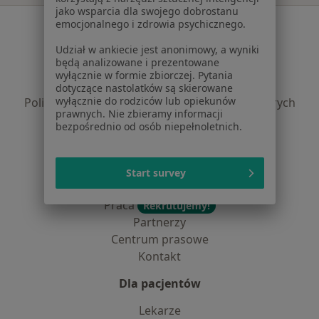
jako wsparcia dla swojego dobrostanu
Serwis
emocjonalnego i zdrowia psychicznego.
Udział w ankiecie jest anonimowy, a wyniki
Regulamin
będą analizowane i prezentowane
Polityka prywatności pacjentów
wyłącznie w formie zbiorczej. Pytania
Polityka prywatności profesjonalistów
dotyczące nastolatków są skierowane
wyłącznie do rodziców lub opiekunów
Polityka prywatności dla profesjonalistów, których
prawnych. Nie zbieramy informacji
dane pozyskaliśmy samodzielnie
bezpośrednio od osób niepełnoletnich.
Polityka cookies
Jak działają wyniki wyszukiwania
Dostępność
Start survey
O nas
Praca
Rekrutujemy!
Partnerzy
Centrum prasowe
Kontakt
Dla pacjentów
Lekarze