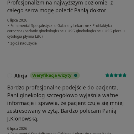
Profesjonalizm na najwyższym poziomie, z
całego serca mogę polecić Panią doktor
6 lipca 2026
•
Femimental Specjalistyczne Gabinety Lekarskie
•
Profilaktyka
coroczna (badanie ginekologiczne + USG ginekologiczne + USG piersi +
cytologia płynna LBC)
w opinii użytkownika Wiktoria
•
zgłoś nadużycie
Alicja
Weryfikacja wizyty
A
Bardzo profesjonalne podejście do pacjenta,
Pani ginekolog szczegółowo wyjaśnia ważne
informacje i sprawia, że pacjent czuje się mniej
zestresowany wizytą. Bardzo polecam Panią
J.Klonowską.
6 lipca 2026
•
Femimental Specjalistyczne Gabinety Lekarskie
•
konsultacja