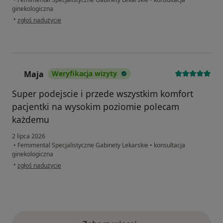
ginekologiczna
w opinii użytkownika Alicja
•
zgłoś nadużycie
Maja
Weryfikacja wizyty
M
Super podejscie i przede wszystkim komfort
pacjentki na wysokim poziomie polecam
każdemu
2 lipca 2026
•
Femimental Specjalistyczne Gabinety Lekarskie
•
konsultacja
ginekologiczna
w opinii użytkownika Maja
•
zgłoś nadużycie