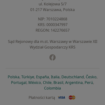
ul. Kolejowa 5/7
01-217 Warszawa, Polska
NIP: ⁠7010224868
KRS: ⁠0000347997
REGON: ⁠142276657
Sąd Rejonowy dla m.st. Warszawy w Warszawie XII
Wydział Gospodarczy KRS
Facebook
otwiera się w nowej karcie
otwiera się w nowej karcie
otwiera się w nowej karcie
otwiera się w nowej karcie
otwiera się w nowej karci
otwiera się
otwi
Polska
,
Türkiye
,
España
,
Italia
,
Deutschland
,
Česko
,
otwiera się w nowej karcie
otwiera się w nowej karcie
otwiera się w nowej karcie
otwiera się w nowej kar
otwiera się 
otwier
Portugal
,
México
,
Chile
,
Brasil
,
Argentina
,
Perú
,
otwiera się w nowej karc
Colombia
Płatności kartą