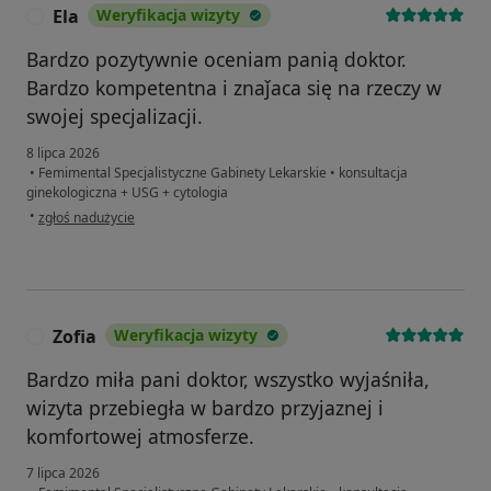
Ela
Weryfikacja wizyty
E
Bardzo pozytywnie oceniam panią doktor.
Bardzo kompetentna i znaǰaca się na rzeczy w
swojej specjalizacji.
8 lipca 2026
•
Femimental Specjalistyczne Gabinety Lekarskie
•
konsultacja
ginekologiczna + USG + cytologia
w opinii użytkownika Ela
•
zgłoś nadużycie
Zofia
Weryfikacja wizyty
Z
Bardzo miła pani doktor, wszystko wyjaśniła,
wizyta przebiegła w bardzo przyjaznej i
komfortowej atmosferze.
7 lipca 2026