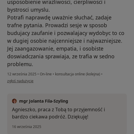
usposobienie wrazliwosci, cierpliwosci i
bystrosci umyslu.
Potrafi naprawdę uważnie słuchać, zadaje
trafne pytania. Prowadzi sesje w sposob
budujacy zaufanie i pozwalajacy wydobyc to co
w dugiej osobie najcenniejsze i najwazniejsze.
Jej zaangazowanie, empatia, i osobiste
doswiadczania sprawiaja, ze trafia w sedno
problemu.
12 września 2025
•
On-line
•
konsultacja online (kolejna)
•
w opinii użytkownika Agnieszka
zgłoś nadużycie
mgr Jolanta Fila-Szyling
Agnieszko, praca z Tobą to przyjemność i
bardzo ciekawa podróż. Dziękuję!
16 września 2025