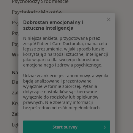
Psycholodzy Śródmieście
Psycholodzy Mokotów
Dobrostan emocjonalny i
Psycholodzy Ursynów
sztuczna inteligencja
Psycholodzy Praga-Południe
Niniejsza ankieta, przygotowana przez
Psycholodzy Bielany
zespół Patient Care Doctoralia, ma na celu
lepsze zrozumienie, w jaki sposób ludzie
Więcej (14)
korzystają z narzędzi sztucznej inteligencji
jako wsparcia dla swojego dobrostanu
Więcej w kategorii: Psycholodzy w pobliżu
emocjonalnego i zdrowia psychicznego.
Najczęście leczone choroby
Udział w ankiecie jest anonimowy, a wyniki
będą analizowane i prezentowane
Depresja w Warszawie
wyłącznie w formie zbiorczej. Pytania
dotyczące nastolatków są skierowane
Zaburzenia lękowe w Warszawie
wyłącznie do rodziców lub opiekunów
prawnych. Nie zbieramy informacji
Kryzys emocjonalny w Warszawie
bezpośrednio od osób niepełnoletnich.
Zaburzenia nastroju w Warszawie
Lęki w Warszawie
Start survey