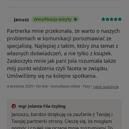
Janusz
Weryfikacja wizyty
J
Partnerka mnie przekonała, że warto o naszych
problemach w komunikacji porozmawiać ze
specjalistą. Najlepiej z takim, który zna temat z
własnych doświadczeń, a nie tylko z książek.
Zaskoczyło mnie jak pani Jola rozumiała także
mój punkt widzenia czyli faceta w związku.
Umówiliśmy się na kolejne spotkania.
w opinii użytkownika J
4 września 2025
•
On-line
•
Konsultacje online - Pary
•
zgłoś nadużycie
mgr Jolanta Fila-Szyling
Januszu, bardzo dziękuję za zaufanie z Twojej i
Twojej partnerki strony. Cieszę się, że mogłam
pomóc i czułeś się przeze mnie zrozumiany. To