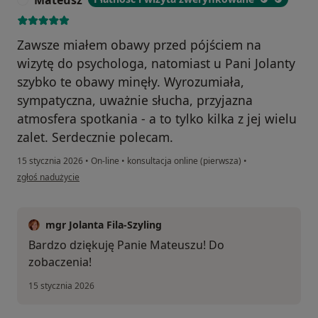
Mateusz
Zawsze miałem obawy przed pójściem na
wizytę do psychologa, natomiast u Pani Jolanty
szybko te obawy minęły. Wyrozumiała,
sympatyczna, uważnie słucha, przyjazna
atmosfera spotkania - a to tylko kilka z jej wielu
zalet. Serdecznie polecam.
15 stycznia 2026
•
On-line
•
konsultacja online (pierwsza)
•
w opinii użytkownika Mateusz
zgłoś nadużycie
mgr Jolanta Fila-Szyling
Bardzo dziękuję Panie Mateuszu! Do
zobaczenia!
15 stycznia 2026