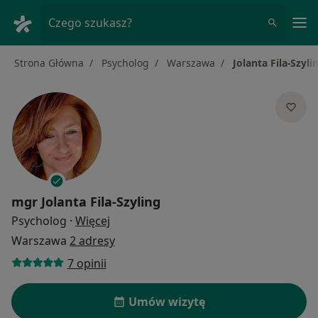
Me
Czego szukasz?
Strona Główna
Psycholog
Warszawa
Jolanta Fila-Szyli
mgr
Jolanta Fila-Szyling
O specjalizacjach
Psycholog
·
Więcej
Warszawa
2 adresy
7 opinii
Umów wizytę