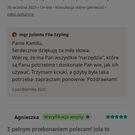
30 września 2025
•
On-line
•
konsultacja online (pierwsza)
•
w opinii użytkownika KK
zgłoś nadużycie
mgr Jolanta Fila-Szyling
Panie Kamilu,
Serdecznie dziękuję za miłe słowa.
Wierzę, że ma Pan wszystkie “narzędzia”, które
są Panu potrzebne i doskonale Pan wie, jak ich
używać. Trzymam kciuki, a gdyby była taka
potrzeba- zapraszam ponownie. Pozdrawiam!
2 października 2025
Agnieszka
Weryfikacja wizyty
A
Z pelnym przekonaniem polecam! Jola to