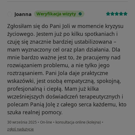
Joanna
Weryfikacja wizyty
J
Zgłosiłam się do Pani Joli w momencie kryzysu
życiowego. Jestem już po kilku spotkaniach i
czuję się znacznie bardziej ustabilizowana –
mam wyznaczony cel oraz plan działania. Dla
mnie bardzo ważne jest to, że pracujemy nad
rozwiązaniem problemu, a nie tylko jego
roztrząsaniem. Pani Jola daje praktyczne
wskazówki, jest osobą empatyczną, spokojną,
profesjonalną i ciepłą. Mam już kilka
wcześniejszych doświadczeń terapeutycznych i
polecam Panią Jolę z całego serca każdemu, kto
szuka realnej pomocy.
30 września 2025
•
On-line
•
konsultacja online (kolejna)
•
w opinii użytkownika Joanna
zgłoś nadużycie