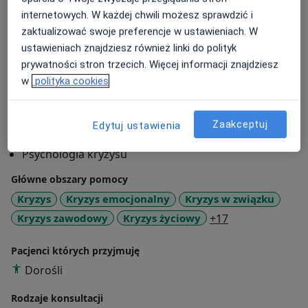
internetowych. W każdej chwili możesz sprawdzić i
O mnie
więcej
zaktualizować swoje preferencje w ustawieniach. W
ustawieniach znajdziesz również linki do polityk
Podejście terapeutyczne
prywatności stron trzecich. Więcej informacji znajdziesz
Psychoterapia
w
polityka cookies
Psychoterapia par
Zakres porad
Zaakceptuj
Edytuj ustawienia
Poradnictwo psychologiczne
Psychologia kryzysu
Główne obszary pomocy
Kryzys
Kryzys emocjonalny
Kryzys w związku
a11y_sr_more_
Kryzys zawodowy
Kryzys życiowy
+17
Pacjenci których przyjmuję
Dorośli
Rodzaje konsultacji