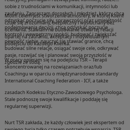
sobie z trudnościami w komunikacji, intymności lub
zaufaniu. Zapraszam dorosłych i młodzież, którzy chcą
Moim celem jest stworzenie atmosfery, w której Klient
odzyskać poczucie siły, sprawczości oraz umiejętność
czuje się zrozumiany, bezpieczny i wysłuchany bez
podejmowania decyzji, chcą odzyskać poczucie
oceniania. Stawiam na budowanie otwartej relacji
kontroli i wewnętrzny spokój, budować i zwiększać
opartej na zaufaniu, akceptacji i indywidualnym
pewność siebie, nauczyć się stawiać granice, chcą
podejściu do każdego Klienta.
budować silne relacje, osiągać swoje cele, odkrywać
pasje, rozwijać się i planować swoją przyszłość w
W pracy opieram się na podejściu TSR – Terapii
zgodzie ze sobą.
skoncentrowanej na rozwiązaniach oraz/lub
Coachingu w oparciu o międzynarodowe standardy
International Coaching Federation - ICF, a także
zasadach Kodeksu Etyczno-Zawodowego Psychologa.
Stale podnoszę swoje kwalifikacje i poddaję się
regularnej superwizji.
Nurt TSR zakłada, że każdy człowiek jest ekspertem od
swojego życia tylko czasem potrzebuje wsparcia. TSR