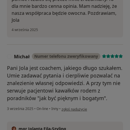
dla mnie bardzo cenna opinia. Mam nadzieję, że
nasza współpraca będzie owocna. Pozdrawiam,
Jola
4 września 2025
Michał
Numer telefonu zweryfikowany
M
Pani Jola jest coachem, jakiego długo szukałem.
Umie zadawać pytania i cierpliwie pozwalać na
znalezienie własnej odpowiedzi. A przy tym nie
serwuje pacjentowi kawałków rodem z
poradników "jak być pięknym i bogatym".
w opinii użytkownika Michał
3 września 2025
•
On-line
•
Inny
•
zgłoś nadużycie
mgr Jolanta Fila-Szyling