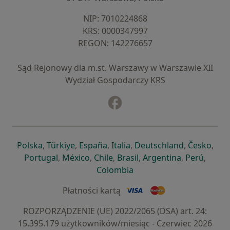
NIP: ⁠7010224868
KRS: ⁠0000347997
REGON: ⁠142276657
Sąd Rejonowy dla m.st. Warszawy w Warszawie XII
Wydział Gospodarczy KRS
Facebook
otwiera się w nowej karcie
otwiera się w nowej karcie
otwiera się w nowej karcie
otwiera się w nowej karcie
otwiera się w nowej karci
otwiera się
otwi
Polska
,
Türkiye
,
España
,
Italia
,
Deutschland
,
Česko
,
otwiera się w nowej karcie
otwiera się w nowej karcie
otwiera się w nowej karcie
otwiera się w nowej kar
otwiera się 
otwier
Portugal
,
México
,
Chile
,
Brasil
,
Argentina
,
Perú
,
otwiera się w nowej karc
Colombia
Płatności kartą
ROZPORZĄDZENIE (UE) 2022/2065 (DSA) art. 24:
15.395.179 użytkowników/miesiąc - Czerwiec 2026