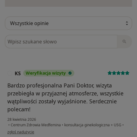
Szukaj w opiniach
KS
Weryfikacja wizyty
K
Bardzo profesjonalna Pani Doktor, wizyta
przebiegła w przyjaznej atmosferze, wszystkie
wątpliwości zostały wyjaśnione. Serdecznie
polecam!
28 kwietnia 2026
•
Centrum Zdrowia Medfemina
•
konsultacja ginekologiczna + USG
•
w opinii użytkownika KS
zgłoś nadużycie