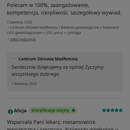
Polecam w 100%, zaangażowanie,
kompetencja, cierpliwość, szczegółowy wywiad.
1 kwietnia 2026
•
Centrum Zdrowia Medfemina
•
Badanie ginekologiczne z badaniem
USG ginekologicznym + USG piersi + cytologia
w opinii użytkownika Magdalena
•
zgłoś nadużycie
Centrum Zdrowia Medfemina
Serdecznie dziękujemy za opinię! Życzymy
wszystkiego dobrego.
1 kwietnia 2026
Alicja
Weryfikacja wizyty
A
Wspaniała Pani lekarz, niesamowicie
empatyczna i rzeczowa. Najlepszy ginekolog u