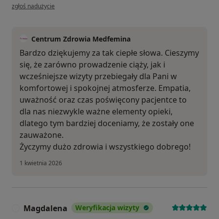
w opinii użytkownika IMM
zgłoś nadużycie
Centrum Zdrowia Medfemina
Bardzo dziękujemy za tak ciepłe słowa. Cieszymy
się, że zarówno prowadzenie ciąży, jak i
wcześniejsze wizyty przebiegały dla Pani w
komfortowej i spokojnej atmosferze. Empatia,
uważność oraz czas poświęcony pacjentce to
dla nas niezwykle ważne elementy opieki,
dlatego tym bardziej doceniamy, że zostały one
zauważone.
Życzymy dużo zdrowia i wszystkiego dobrego!
1 kwietnia 2026
Magdalena
Weryfikacja wizyty
M