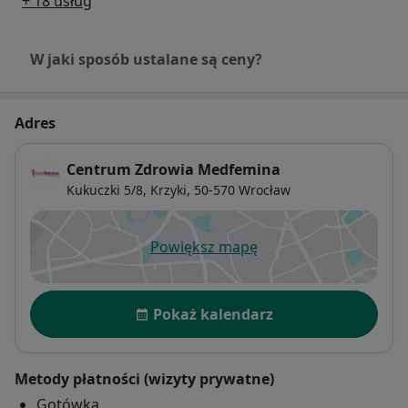
+ 18 usług
W jaki sposób ustalane są ceny?
Adres
Centrum Zdrowia Medfemina
Kukuczki 5/8,
Krzyki
, 50-570
Wrocław
Powiększ mapę
otwiera się w nowej karcie
Dostępność
Pokaż kalendarz
Metody płatności (wizyty prywatne)
Gotówka