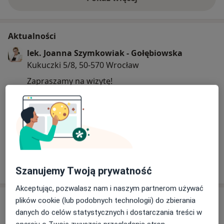
o doświadczeniu
Aktualności
lek. Joanna Szymkowiak - Gołębiowska
Kukuczki 5/8, 50-570 Wrocław
Zapraszamy na wizytę!
12/03/2026
Szanujemy Twoją prywatność
Akceptując, pozwalasz nam i naszym partnerom używać
Usługi i ceny
plików cookie (lub podobnych technologii) do zbierania
danych do celów statystycznych i dostarczania treści w
Antykoncepcja