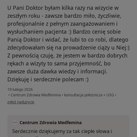
U Pani Doktor byłam kilka razy na wizycie w
zeszłym roku - zawsze bardzo miło, życzliwie,
profesjonalnie z pełnym zaangażowaniem i
wysłuchaniem pacjenta :) Bardzo cenię sobie
Panią Doktor i widać, że lubi to co robi, dlatego
zdecydowałam się na prowadzenie ciąży u Niej:)
Z pewnością czuję, że jestem w bardzo dobrych
rękach a wizyty to sama przyjemność, bo
zawsze duża dawka wiedzy i informacji.
Dziękuję i serdecznie polecam :)
19 lutego 2026
•
Centrum Zdrowia Medfemina
•
konsultacja położnicza + USG
•
w opinii użytkownika Kasia
zgłoś nadużycie
Centrum Zdrowia Medfemina
Serdecznie dziękujemy za tak ciepłe słowa i