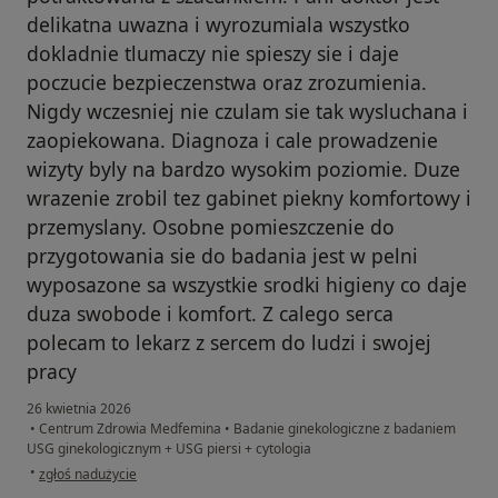
delikatna uwazna i wyrozumiala wszystko
dokladnie tlumaczy nie spieszy sie i daje
poczucie bezpieczenstwa oraz zrozumienia.
Nigdy wczesniej nie czulam sie tak wysluchana i
zaopiekowana. Diagnoza i cale prowadzenie
wizyty byly na bardzo wysokim poziomie. Duze
wrazenie zrobil tez gabinet piekny komfortowy i
przemyslany. Osobne pomieszczenie do
przygotowania sie do badania jest w pelni
wyposazone sa wszystkie srodki higieny co daje
duza swobode i komfort. Z calego serca
polecam to lekarz z sercem do ludzi i swojej
pracy
26 kwietnia 2026
•
Centrum Zdrowia Medfemina
•
Badanie ginekologiczne z badaniem
USG ginekologicznym + USG piersi + cytologia
w opinii użytkownika Katarzyna
•
zgłoś nadużycie