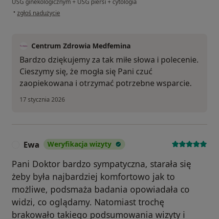
USG ginekologicznym + USG piersi + cytologia
w opinii użytkownika Ewa
•
zgłoś nadużycie
Centrum Zdrowia Medfemina
Bardzo dziękujemy za tak miłe słowa i polecenie.
Cieszymy się, że mogła się Pani czuć
zaopiekowana i otrzymać potrzebne wsparcie.
17 stycznia 2026
Ewa
Weryfikacja wizyty
E
Pani Doktor bardzo sympatyczna, starała się
żeby była najbardziej komfortowo jak to
możliwe, podsmaża badania opowiadała co
widzi, co oglądamy. Natomiast trochę
brakowało takiego podsumowania wizyty i