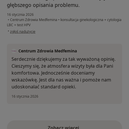
głębszego opisania problemu.
16 stycznia 2026
•
Centrum Zdrowia Medfemina
•
konsultacja ginekologiczna + cytologia
LBC + test HPV
w opinii użytkownika Ewa
•
zgłoś nadużycie
Centrum Zdrowia Medfemina
Serdecznie dziękujemy za tak wyważoną opinię.
Cieszymy się, że atmosfera wizyty była dla Pani
komfortowa. Jednocześnie doceniamy
wskazówkę. Jest dla nas ważna i pomoże nam
udoskonalać standard opieki.
16 stycznia 2026
Zobacz więcej