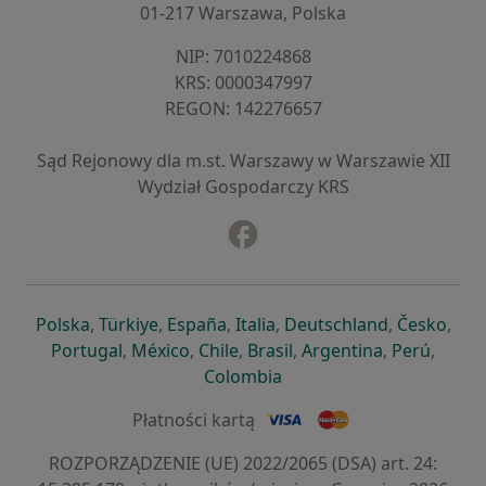
01-217 Warszawa, Polska
NIP: ⁠7010224868
KRS: ⁠0000347997
REGON: ⁠142276657
Sąd Rejonowy dla m.st. Warszawy w Warszawie XII
Wydział Gospodarczy KRS
Facebook
otwiera się w nowej karcie
otwiera się w nowej karcie
otwiera się w nowej karcie
otwiera się w nowej karcie
otwiera się w nowej karci
otwiera się
otwi
Polska
,
Türkiye
,
España
,
Italia
,
Deutschland
,
Česko
,
otwiera się w nowej karcie
otwiera się w nowej karcie
otwiera się w nowej karcie
otwiera się w nowej kar
otwiera się 
otwier
Portugal
,
México
,
Chile
,
Brasil
,
Argentina
,
Perú
,
otwiera się w nowej karc
Colombia
Płatności kartą
ROZPORZĄDZENIE (UE) 2022/2065 (DSA) art. 24: