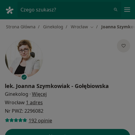
Me
Czego szukasz?
Strona Główna
Ginekolog
Wrocław
Joanna Szymkow
Zmień miasto
lek.
Joanna Szymkowiak - Gołębiowska
O specjalizacjach
Ginekolog
·
Więcej
Wrocław
1 adres
Nr PWZ: 2296082
192 opinie