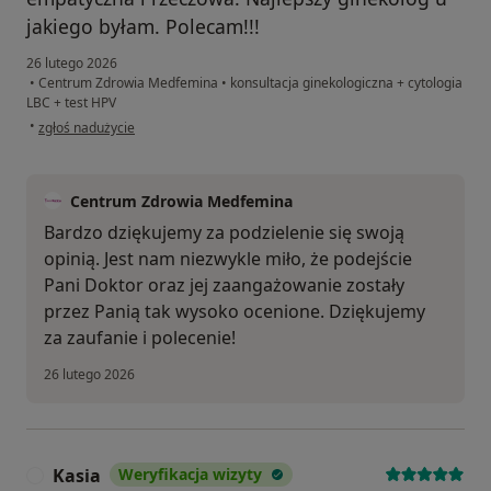
jakiego byłam. Polecam!!!
26 lutego 2026
•
Centrum Zdrowia Medfemina
•
konsultacja ginekologiczna + cytologia
LBC + test HPV
w opinii użytkownika Alicja
•
zgłoś nadużycie
Centrum Zdrowia Medfemina
Bardzo dziękujemy za podzielenie się swoją
opinią. Jest nam niezwykle miło, że podejście
Pani Doktor oraz jej zaangażowanie zostały
przez Panią tak wysoko ocenione. Dziękujemy
za zaufanie i polecenie!
26 lutego 2026
Kasia
Weryfikacja wizyty
K