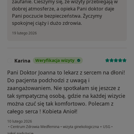
zaufanie. Cieszymy się, że wizyty przebiegają w
dobrej atmosferze, a opieka Pani doktor daje
Pani poczucie bezpieczeństwa. Życzymy
spokojnej ciąży i dużo zdrowia.
19 lutego 2026
Karina
Weryfikacja wizyty
K
Pani Doktor Joanna to lekarz z sercem na dłoni!
Do pacjenta podchodzi z uwagą i
zaangażowaniem. Nie spotkałam się jeszcze z
tak sympatyczną osobą, gdzie na każdej wizycie
można czuć się tak komfortowo. Polecam z
całego serca ! Kobieta Anioł!
10 lutego 2026
•
Centrum Zdrowia Medfemina
•
wizyta ginekologiczna + USG
•
w opinii użytkownika Karina
zgłoś nadużycie