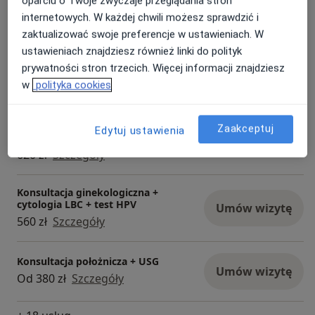
oparciu o Twoje zwyczaje przeglądania stron
Umów wizytę
350 zł
Szczegóły
internetowych. W każdej chwili możesz sprawdzić i
zaktualizować swoje preferencje w ustawieniach. W
ustawieniach znajdziesz również linki do polityk
Usunięcie wkładki domacicznej
Umów wizytę
prywatności stron trzecich. Więcej informacji znajdziesz
300 zł
Szczegóły
w
polityka cookies
Badanie ginekologiczne z badaniem
USG ginekologicznym + USG piersi
Zaakceptuj
Edytuj ustawienia
Umów wizytę
+ cytologia
620 zł
Szczegóły
Konsultacja ginekologiczna +
cytologia LBC + test HPV
Umów wizytę
560 zł
Szczegóły
Konsultacja położnicza + USG
Umów wizytę
Od 380 zł
Szczegóły