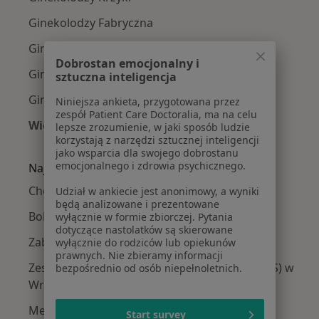
Ginekolodzy Fabryczna
Ginekolodzy Stare Miasto
Dobrostan emocjonalny i
Ginekolodzy Psie Pole
sztuczna inteligencja
Ginekolodzy Śródmieście
Niniejsza ankieta, przygotowana przez
zespół Patient Care Doctoralia, ma na celu
Więcej (2)
lepsze zrozumienie, w jaki sposób ludzie
korzystają z narzędzi sztucznej inteligencji
Więcej w kategorii: Ginekolodzy w pobliżu
jako wsparcia dla swojego dobrostanu
emocjonalnego i zdrowia psychicznego.
Najczęście leczone choroby
Choroby ginekologiczne w Wrocławiu
Udział w ankiecie jest anonimowy, a wyniki
będą analizowane i prezentowane
Bolesne miesiączkowanie w Wrocławiu
wyłącznie w formie zbiorczej. Pytania
dotyczące nastolatków są skierowane
Zaburzenia miesiączkowania w Wrocławiu
wyłącznie do rodziców lub opiekunów
prawnych. Nie zbieramy informacji
Zespół policystycznych jajników (PCOS / PMOS) w
bezpośrednio od osób niepełnoletnich.
Wrocławiu
Menopauza w Wrocławiu
Start survey