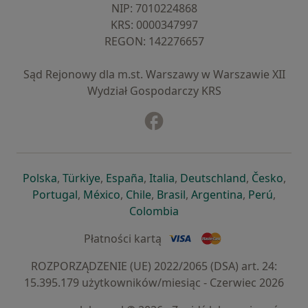
NIP: ⁠7010224868
KRS: ⁠0000347997
REGON: ⁠142276657
Sąd Rejonowy dla m.st. Warszawy w Warszawie XII
Wydział Gospodarczy KRS
Facebook
otwiera się w nowej karcie
otwiera się w nowej karcie
otwiera się w nowej karcie
otwiera się w nowej karcie
otwiera się w nowej karci
otwiera się
otwi
Polska
,
Türkiye
,
España
,
Italia
,
Deutschland
,
Česko
,
otwiera się w nowej karcie
otwiera się w nowej karcie
otwiera się w nowej karcie
otwiera się w nowej kar
otwiera się 
otwier
Portugal
,
México
,
Chile
,
Brasil
,
Argentina
,
Perú
,
otwiera się w nowej karc
Colombia
Płatności kartą
ROZPORZĄDZENIE (UE) 2022/2065 (DSA) art. 24:
15.395.179 użytkowników/miesiąc - Czerwiec 2026