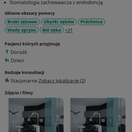
Stomatologia zachowawcza z endodoncją
połączeniu z nurkowaniem, uczyć się śpiewu i rysunku,
czytać oraz poznawać ludzi.
Główne obszary pomocy
Braki zębowe
Ubytki zębów
Próchnica
a11y_sr_more_diseases
Wady zgryzu
Ból zęba
+21
Pacjenci których przyjmuję
Dorośli
Dzieci
Rodzaje konsultacji
Stacjonarne
Zobacz lokalizacje (2)
Zdjęcia i filmy