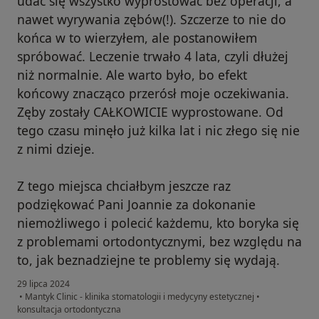
udać się wszystko wyprostować bez operacji, a
nawet wyrywania zębów(!). Szczerze to nie do
końca w to wierzyłem, ale postanowiłem
spróbować. Leczenie trwało 4 lata, czyli dłużej
niż normalnie. Ale warto było, bo efekt
końcowy znacząco przerósł moje oczekiwania.
Zęby zostały CAŁKOWICIE wyprostowane. Od
tego czasu minęło już kilka lat i nic złego się nie
z nimi dzieje.
Z tego miejsca chciałbym jeszcze raz
podziękować Pani Joannie za dokonanie
niemożliwego i polecić każdemu, kto boryka się
z problemami ortodontycznymi, bez względu na
to, jak beznadziejne te problemy się wydają.
29 lipca 2024
•
Mantyk Clinic - klinika stomatologii i medycyny estetycznej
•
konsultacja ortodontyczna