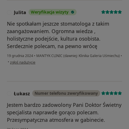
Julita
Weryfikacja wizyty
J
Nie spotkałam jeszcze stomatologa z takim
zaangażowaniem. Ogromna wiedza ,
holistyczne podejście, kultura osobista.
Serdecznie polecam, na pewno wrócę
19 grudnia 2024
•
MANTYK CLINIC (dawniej: Klinika Galeria Uśmiechu)
•
w opinii użytkownika Julita
•
zgłoś nadużycie
Łukasz
Numer telefonu zweryfikowany
Ł
Jestem bardzo zadowolony Pani Doktor Świetny
specjalista naprawde gorąco polecam.
Przesympatyczna atmosfera w gabinecie.