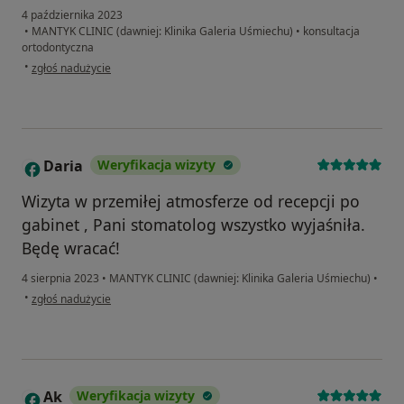
4 października 2023
•
MANTYK CLINIC (dawniej: Klinika Galeria Uśmiechu)
•
konsultacja
ortodontyczna
w opinii użytkownika Julian
•
zgłoś nadużycie
Daria
Weryfikacja wizyty
D
Wizyta w przemiłej atmosferze od recepcji po
gabinet , Pani stomatolog wszystko wyjaśniła.
Będę wracać!
4 sierpnia 2023
•
MANTYK CLINIC (dawniej: Klinika Galeria Uśmiechu)
•
w opinii użytkownika Daria
•
zgłoś nadużycie
Ak
Weryfikacja wizyty
A