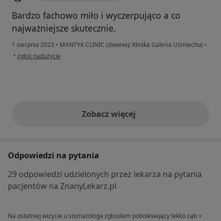
Bardzo fachowo miło i wyczerpująco a co
najważniejsze skutecznie.
1 sierpnia 2023
•
MANTYK CLINIC (dawniej: Klinika Galeria Uśmiechu)
•
w opinii użytkownika Ak
•
zgłoś nadużycie
Zobacz więcej
opinie powyżej
Odpowiedzi na pytania
29 odpowiedzi udzielonych przez lekarza na pytania
pacjentów na ZnanyLekarz.pl
Na ostatniej wizycie u stomatologa zgłosiłam pobolewający lekko ząb +