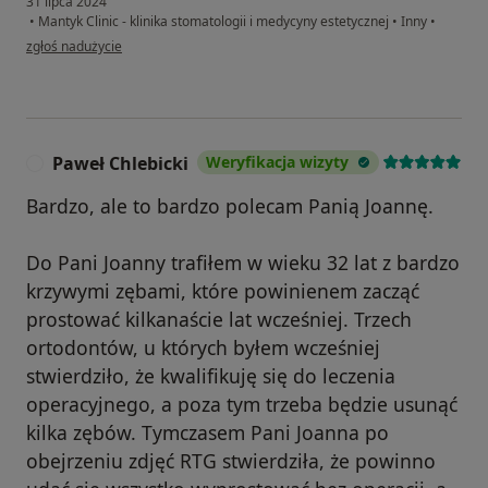
31 lipca 2024
•
Mantyk Clinic - klinika stomatologii i medycyny estetycznej
•
Inny
•
w opinii użytkownika Łukasz
zgłoś nadużycie
Paweł Chlebicki
Weryfikacja wizyty
P
Bardzo, ale to bardzo polecam Panią Joannę.
Do Pani Joanny trafiłem w wieku 32 lat z bardzo
krzywymi zębami, które powinienem zacząć
prostować kilkanaście lat wcześniej. Trzech
ortodontów, u których byłem wcześniej
stwierdziło, że kwalifikuję się do leczenia
operacyjnego, a poza tym trzeba będzie usunąć
kilka zębów. Tymczasem Pani Joanna po
obejrzeniu zdjęć RTG stwierdziła, że powinno