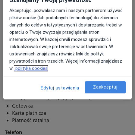
Adres 1
Adres 2
Akceptując, pozwalasz nam i naszym partnerom używać
plików cookie (lub podobnych technologii) do zbierania
danych do celów statystycznych i dostarczania treści w
MANTYK CLINIC
oparciu o Twoje zwyczaje przeglądania stron
Nocznickiego 25/U13,
Bielany
, 01-948
Warszawa
internetowych. W każdej chwili możesz sprawdzić i
zaktualizować swoje preferencje w ustawieniach. W
Powiększ mapę
ustawieniach znajdziesz również linki do polityk
otwiera się w nowej karcie
prywatności stron trzecich. Więcej informacji znajdziesz
w
polityka cookies
Dostępność
Pokaż kalendarz
Zaakceptuj
Edytuj ustawienia
Metody płatności (wizyty prywatne)
Gotówka
Karta płatnicza
Płatność ratalna
Telefon