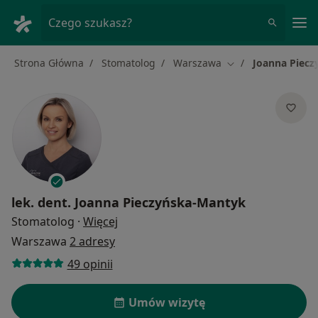
Me
Czego szukasz?
Strona Główna
Stomatolog
Warszawa
Joanna Piec
Zmień miasto
lek. dent.
Joanna Pieczyńska-Mantyk
O specjalizacjach
Stomatolog
·
Więcej
Warszawa
2 adresy
49 opinii
Umów wizytę