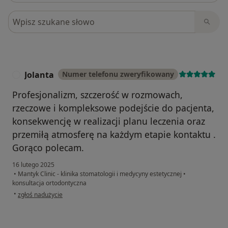
Szukaj w opiniach
Jolanta
Numer telefonu zweryfikowany
J
Profesjonalizm, szczerość w rozmowach,
rzeczowe i kompleksowe podejście do pacjenta,
konsekwencję w realizacji planu leczenia oraz
przemiłą atmosferę na każdym etapie kontaktu .
Gorąco polecam.
16 lutego 2025
•
Mantyk Clinic - klinika stomatologii i medycyny estetycznej
•
konsultacja ortodontyczna
w opinii użytkownika Jolanta
•
zgłoś nadużycie