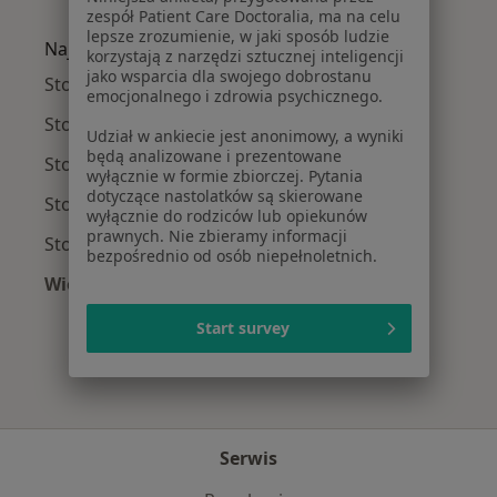
Więcej w kategorii: Najczęście leczone chorob
zespół Patient Care Doctoralia, ma na celu
lepsze zrozumienie, w jaki sposób ludzie
Najpopularniejsze ubezpieczenia
korzystają z narzędzi sztucznej inteligencji
jako wsparcia dla swojego dobrostanu
Stomatolodzy z Medicover w Warszawie
emocjonalnego i zdrowia psychicznego.
Stomatolodzy z Allianz w Warszawie
Udział w ankiecie jest anonimowy, a wyniki
będą analizowane i prezentowane
Stomatolodzy z INTER Polska w Warszawie
wyłącznie w formie zbiorczej. Pytania
dotyczące nastolatków są skierowane
Stomatolodzy z Signal Iduna w Warszawie
wyłącznie do rodziców lub opiekunów
prawnych. Nie zbieramy informacji
Stomatolodzy z Compensa w Warszawie
bezpośrednio od osób niepełnoletnich.
Więcej (9)
Więcej w kategorii: Najpopularniejsze ubezpie
Start survey
Serwis