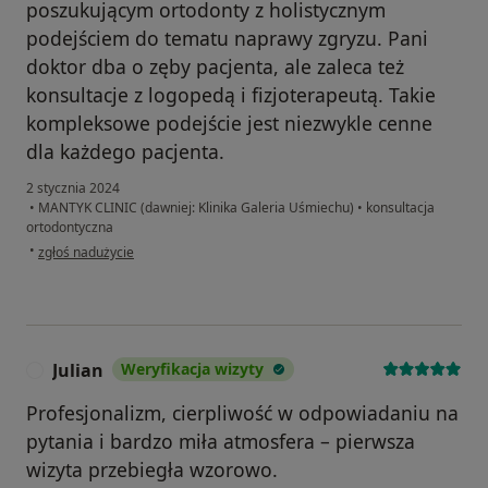
poszukującym ortodonty z holistycznym
podejściem do tematu naprawy zgryzu. Pani
doktor dba o zęby pacjenta, ale zaleca też
konsultacje z logopedą i fizjoterapeutą. Takie
kompleksowe podejście jest niezwykle cenne
dla każdego pacjenta.
2 stycznia 2024
•
MANTYK CLINIC (dawniej: Klinika Galeria Uśmiechu)
•
konsultacja
ortodontyczna
w opinii użytkownika Ewa
•
zgłoś nadużycie
Julian
Weryfikacja wizyty
J
Profesjonalizm, cierpliwość w odpowiadaniu na
pytania i bardzo miła atmosfera – pierwsza
wizyta przebiegła wzorowo.