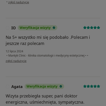
w opinii użytkownika Paweł Chlebicki
•
zgłoś nadużycie
IO
Weryfikacja wizyty
I
Na 5+ wszystko mi się podobało .Polecam i
jeszcze raz polecam
12 lipca 2024
•
Mantyk Clinic - klinika stomatologii i medycyny estetycznej
•
•
w opinii użytkownika IO
zgłoś nadużycie
Agata
Weryfikacja wizyty
A
Wizyta przebiegła super, pani doktor
energiczna, uśmiechnięta, sympatyczna.