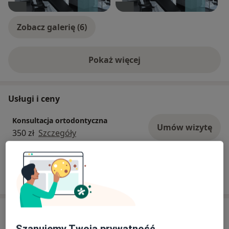
Zobacz galerię (6)
Pokaż więcej
o doświadczeniu
Usługi i ceny
Konsultacja ortodontyczna
Umów wizytę
350 zł
Szczegóły
W jaki sposób ustalane są ceny?
Adresy (2)
Szanujemy Twoją prywatność