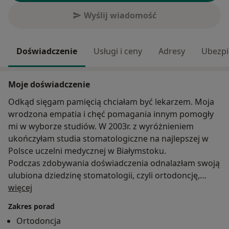
Wyślij wiadomość
Doświadczenie
Usługi i ceny
Adresy
Ubezpi
Moje doświadczenie
Odkąd sięgam pamięcią chciałam być lekarzem. Moja
wrodzona empatia i chęć pomagania innym pomogły
mi w wyborze studiów. W 2003r. z wyróżnieniem
ukończyłam studia stomatologiczne na najlepszej w
Polsce uczelni medycznej w Białymstoku.
Podczas zdobywania doświadczenia odnalazłam swoją
ulubiona dziedzinę stomatologii, czyli ortodoncję,
O mnie
którą zajmuję się na co dzień w mojej klinice. Od
więcej
niedawna dołączyła również medycyna estetyczna,
Zakres porad
która od zawsze była moją pasją.
Ortodoncja
Poza pracą uwielbiam podróżować, najlepiej w