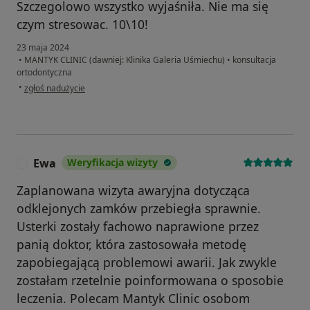
Szczegolowo wszystko wyjaśniła. Nie ma się
czym stresowac. 10\10!
23 maja 2024
•
MANTYK CLINIC (dawniej: Klinika Galeria Uśmiechu)
•
konsultacja
ortodontyczna
w opinii użytkownika Agata
•
zgłoś nadużycie
Ewa
Weryfikacja wizyty
E
Zaplanowana wizyta awaryjna dotycząca
odklejonych zamków przebiegła sprawnie.
Usterki zostały fachowo naprawione przez
panią doktor, która zastosowała metodę
zapobiegającą problemowi awarii. Jak zwykle
zostałam rzetelnie poinformowana o sposobie
leczenia. Polecam Mantyk Clinic osobom