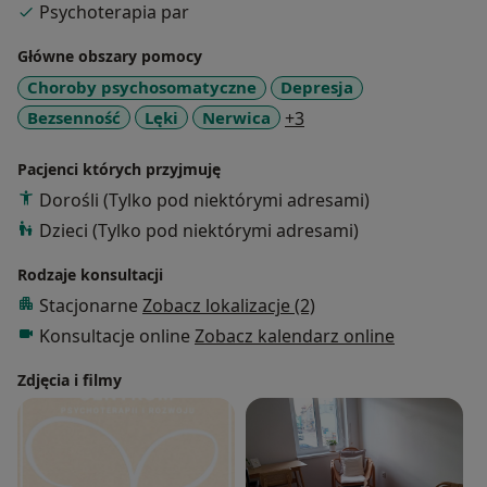
Psychoterapia par
- poczucia braku kontroli nad swoimi myślami lub
działaniami (np. natrętne myśli, objadanie się,
Główne obszary pomocy
obgryzanie paznokci itp)
Choroby psychosomatyczne
Depresja
- nie znajdujących potwierdzenia medycznego
a11y_sr_more_disease
Bezsenność
Lęki
Nerwica
+3
problemami zdrowotnymi (np. bóle głowy, brzucha)
- lęków
Pacjenci których przyjmuję
- napięć
- bezsenności
Dorośli (Tylko pod niektórymi adresami)
- niesatysfakcjonujących relacji z bliskimi,
Dzieci (Tylko pod niektórymi adresami)
współpracownikami (konflikty) lub nowo
poznawanymi osobami (nieśmiałość)
Rodzaje konsultacji
- poczucia braku kontroli nad życiem, planowaniem i
Stacjonarne
Zobacz lokalizacje (2)
realizacją celów oraz trudności w podejmowaniu
Konsultacje online
Zobacz kalendarz online
decyzji, ryzyka
ale także gdy odczuwają Państwo potrzebę
Zdjęcia i filmy
- lepszego zrozumienia siebie i wprowadzenia w
swoim życiu pożądanej zmiany.
Prowadzę również psychoterapię par i rodzin.