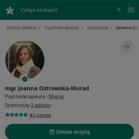
Me
Czego szukasz?
Strona Główna
Psychoterapeuta
Szamotuły
Joanna Os
mgr
Joanna Ostrowska-Murad
O specjalizacjach
Psychoterapeuta
·
Więcej
Szamotuły
2 adresy
43 opinie
Umów wizytę