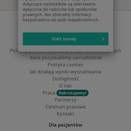
dotyczące nastolatków są skierowane
wyłącznie do rodziców lub opiekunów
prawnych. Nie zbieramy informacji
Serwis
bezpośrednio od osób niepełnoletnich.
Regulamin
Polityka prywatności pacjentów
Start survey
Polityka prywatności profesjonalistów
Polityka prywatności dla profesjonalistów, których
dane pozyskaliśmy samodzielnie
Polityka cookies
Jak działają wyniki wyszukiwania
Dostępność
O nas
Praca
Rekrutujemy!
Partnerzy
Centrum prasowe
Kontakt
Dla pacjentów