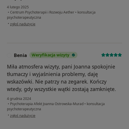
4 lutego 2025
•
Centrum Psychoterapii i Rozwoju Aether
•
konsultacja
psychoterapeutyczna
w opinii użytkownika Piotr
•
zgłoś nadużycie
Benia
Weryfikacja wizyty
B
Miła atmosfera wizyty, pani Joanna spokojnie
tłumaczy i wyjaśnienia problemy, daję
wskazówki. Nie patrzy na zegarek. Kończy
wtedy, gdy wszystkie wątki zostają zamknięte.
4 grudnia 2024
•
Psychoterapia Afekt Joanna Ostrowska-Murad
•
konsultacja
psychoterapeutyczna
w opinii użytkownika Benia
•
zgłoś nadużycie