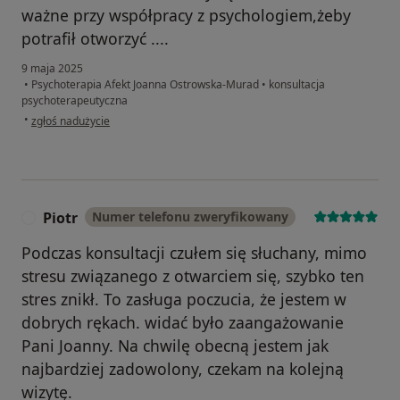
ważne przy współpracy z psychologiem,żeby
potrafił otworzyć ....
9 maja 2025
•
Psychoterapia Afekt Joanna Ostrowska-Murad
•
konsultacja
psychoterapeutyczna
w opinii użytkownika M.A.
•
zgłoś nadużycie
Piotr
Numer telefonu zweryfikowany
P
Podczas konsultacji czułem się słuchany, mimo
stresu związanego z otwarciem się, szybko ten
stres znikł. To zasługa poczucia, że jestem w
dobrych rękach. widać było zaangażowanie
Pani Joanny. Na chwilę obecną jestem jak
najbardziej zadowolony, czekam na kolejną
wizytę.