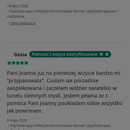
18 lipca 2026
•
Psychoterapia Afekt Joanna Ostrowska-Murad
•
psychoterapia par i
małżeństw
w opinii użytkownika Radosław
•
zgłoś nadużycie
Gosia
Płatność i wizyta zweryfikowane
G
Pani Joanna juz na pierwszej wizycie bardzo mi
"przypasowala". Czulam sie porzadnie
zaopiekowana i zaczelam widziec swiatelko w
tunelu ciemnych mysli. Jestem pewna ze z
pomoca Pani Joanny poukladam sobie wszystko
jak powinnam.
6 maja 2026
•
Psychoterapia Afekt Joanna Ostrowska-Murad
•
psychoterapia