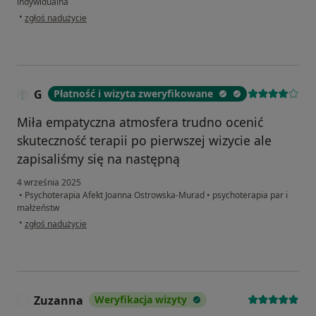
indywidualna
w opinii użytkownika Paweł
•
zgłoś nadużycie
G
Płatność i wizyta zweryfikowane
Miła empatyczna atmosfera trudno ocenić
skuteczność terapii po pierwszej wizycie ale
zapisaliśmy się na następną
4 września 2025
•
Psychoterapia Afekt Joanna Ostrowska-Murad
•
psychoterapia par i
małżeństw
w opinii użytkownika G
•
zgłoś nadużycie
Zuzanna
Weryfikacja wizyty
Z