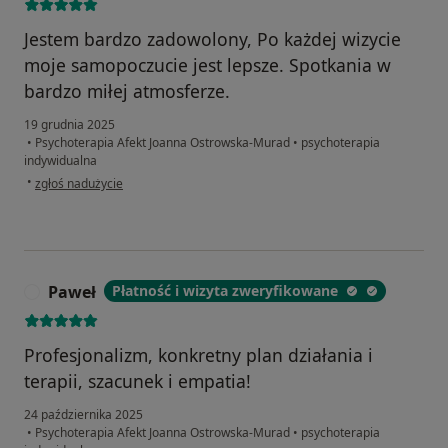
Jestem bardzo zadowolony, Po każdej wizycie
moje samopoczucie jest lepsze. Spotkania w
bardzo miłej atmosferze.
19 grudnia 2025
•
Psychoterapia Afekt Joanna Ostrowska-Murad
•
psychoterapia
indywidualna
w opinii użytkownika B.D
•
zgłoś nadużycie
Paweł
Płatność i wizyta zweryfikowane
P
Profesjonalizm, konkretny plan działania i
terapii, szacunek i empatia!
24 października 2025
•
Psychoterapia Afekt Joanna Ostrowska-Murad
•
psychoterapia