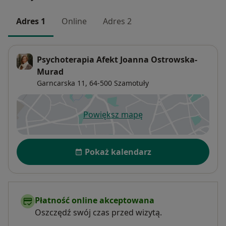
Moją pracę systematycznie poddaję superwizji.
Adres 1
Online
Adres 2
Psychoterapia Afekt Joanna Ostrowska-
Murad
Garncarska 11,
64-500
Szamotuły
Powiększ mapę
otwiera się w nowej karcie
Dostępność
Pokaż kalendarz
Płatność online akceptowana
Oszczędź swój czas przed wizytą.