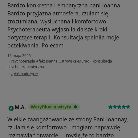
Bardzo konkretna i empatyczna pani Joanna.
Bardzo przyjazna atmosfera, czułam się
zrozumiana, wysłuchana i komfortowo.
Psychoterapeuta wyjaśniła dalsze kroki
dotyczące terapii. Konsultacja spełniła moje
oczekiwania. Polecam.
16 maja 2025
•
Psychoterapia Afekt Joanna Ostrowska-Murad
•
konsultacja
psychoterapeutyczna
w opinii użytkownika Zuzanna
•
zgłoś nadużycie
M.A.
Weryfikacja wizyty
M
Wielkie zaangażowanie ze strony Pani Joannay,
czułam się komfortowo i mogłam naprawdę
rozmawiać otwarcie.... myślę,że to bardzo