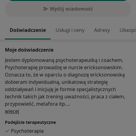
Wyślij wiadomość
Doświadczenie
Usługi i ceny
Adresy
Ubezpi
Moje doświadczenie
Jestem dyplomowaną psychoterapeutką i coachem.
Psychoterapię prowadzę w nurcie ericksonowskim.
Oznacza to, że w oparciu o diagnozę ericksonowską
dobieram indywidualną, unikatową strategię
oddziaływań i inicjuję je formie specjalistycznych
technik takich jak trening uważności, praca z ciałem,
przypowieść, metafora itp.
O mnie
więcej
Oferuję pomoc, gdy cierpią Państwo z powodu:
Podejście terapeutyczne
- trudności z poradzeniem sobie z zaistniałą sytuacją
Psychoterapia
życiową (choroba, strata itp)