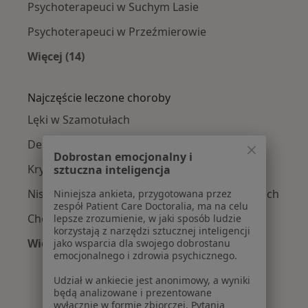
Psychoterapeuci w Suchym Lasie
Psychoterapeuci w Przeźmierowie
Więcej (14)
Więcej w kategorii: W pobliżu Szamotuł
Najczęście leczone choroby
Lęki w Szamotułach
Depresja w Szamotułach
Dobrostan emocjonalny i
Kryzys w związku w Szamotułach
sztuczna inteligencja
Niskie poczucie własnej wartości w Szamotułach
Niniejsza ankieta, przygotowana przez
zespół Patient Care Doctoralia, ma na celu
Choroby psychosomatyczne w Szamotułach
lepsze zrozumienie, w jaki sposób ludzie
korzystają z narzędzi sztucznej inteligencji
Więcej (15)
jako wsparcia dla swojego dobrostanu
emocjonalnego i zdrowia psychicznego.
Więcej w kategorii: Najczęście leczone chorob
Udział w ankiecie jest anonimowy, a wyniki
będą analizowane i prezentowane
wyłącznie w formie zbiorczej. Pytania