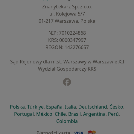
ZnanyLekarz Sp. z o.o.
ul. Kolejowa 5/7
01-217 Warszawa, Polska
NIP: ⁠7010224868
KRS: ⁠0000347997
REGON: ⁠142276657
Sąd Rejonowy dla m.st. Warszawy w Warszawie XII
Wydział Gospodarczy KRS
Facebook
otwiera się w nowej karcie
otwiera się w nowej karcie
otwiera się w nowej karcie
otwiera się w nowej karcie
otwiera się w nowej karci
otwiera się
otwi
Polska
,
Türkiye
,
España
,
Italia
,
Deutschland
,
Česko
,
otwiera się w nowej karcie
otwiera się w nowej karcie
otwiera się w nowej karcie
otwiera się w nowej kar
otwiera się 
otwier
Portugal
,
México
,
Chile
,
Brasil
,
Argentina
,
Perú
,
otwiera się w nowej karc
Colombia
Płatności kartą