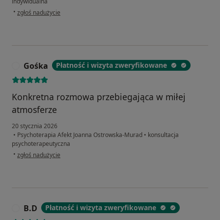
indywidualna
w opinii użytkownika Gosia
•
zgłoś nadużycie
Gośka
Płatność i wizyta zweryfikowane
G
Konkretna rozmowa przebiegająca w miłej
atmosferze
20 stycznia 2026
•
Psychoterapia Afekt Joanna Ostrowska-Murad
•
konsultacja
psychoterapeutyczna
w opinii użytkownika Gośka
•
zgłoś nadużycie
B.D
Płatność i wizyta zweryfikowane
B