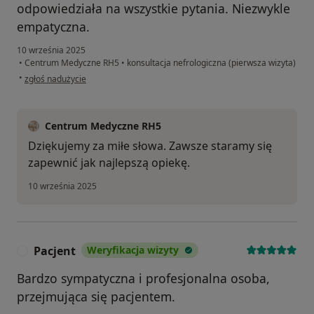
odpowiedziała na wszystkie pytania. Niezwykle
empatyczna.
10 września 2025
•
Centrum Medyczne RH5
•
konsultacja nefrologiczna (pierwsza wizyta)
w opinii użytkownika Maria
•
zgłoś nadużycie
Centrum Medyczne RH5
Dziękujemy za miłe słowa. Zawsze staramy się
zapewnić jak najlepszą opiekę.
10 września 2025
Pacjent
Weryfikacja wizyty
P
Bardzo sympatyczna i profesjonalna osoba,
przejmująca się pacjentem.