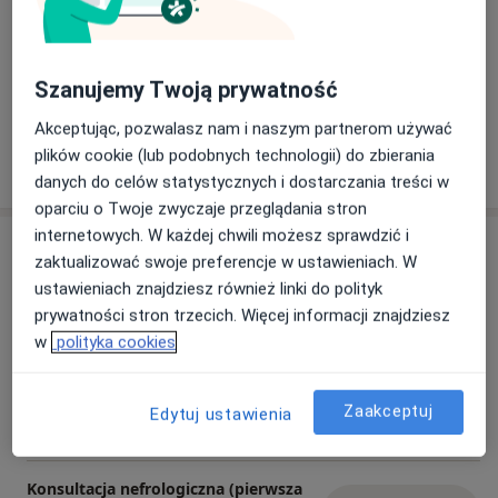
Szanujemy Twoją prywatność
Zobacz galerię (8)
Akceptując, pozwalasz nam i naszym partnerom używać
plików cookie (lub podobnych technologii) do zbierania
Pokaż więcej
o doświadczeniu
danych do celów statystycznych i dostarczania treści w
oparciu o Twoje zwyczaje przeglądania stron
internetowych. W każdej chwili możesz sprawdzić i
Usługi i ceny
zaktualizować swoje preferencje w ustawieniach. W
ustawieniach znajdziesz również linki do polityk
Konsultacja internistyczna
Umów wizytę
prywatności stron trzecich. Więcej informacji znajdziesz
200 zł
Szczegóły
w
polityka cookies
Konsultacja nefrologiczna (kolejna
wizyta)
Umów wizytę
Zaakceptuj
Edytuj ustawienia
250 zł
Szczegóły
Konsultacja nefrologiczna (pierwsza