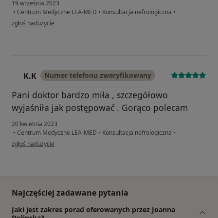
19 września 2023
•
Centrum Medyczne LEA-MED
•
Konsultacja nefrologiczna
•
w opinii użytkownika Aleksandra
zgłoś nadużycie
K.K
Numer telefonu zweryfikowany
K
Pani doktor bardzo miła , szczegółowo
wyjaśniła jak postępować . Gorąco polecam
20 kwietnia 2023
•
Centrum Medyczne LEA-MED
•
Konsultacja nefrologiczna
•
w opinii użytkownika K.K
zgłoś nadużycie
Najczęściej zadawane pytania
Jaki jest zakres porad oferowanych przez Joanna
Dolipska?