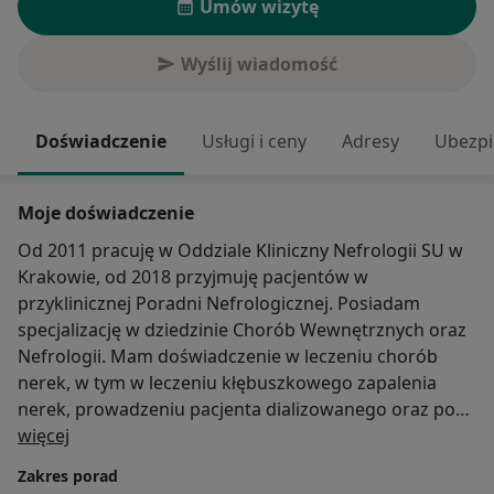
Umów wizytę
Wyślij wiadomość
Doświadczenie
Usługi i ceny
Adresy
Ubezpi
Moje doświadczenie
Od 2011 pracuję w Oddziale Kliniczny Nefrologii SU w
Krakowie, od 2018 przyjmuję pacjentów w
przyklinicznej Poradni Nefrologicznej. Posiadam
specjalizację w dziedzinie Chorób Wewnętrznych oraz
Nefrologii. Mam doświadczenie w leczeniu chorób
nerek, w tym w leczeniu kłębuszkowego zapalenia
nerek, prowadzeniu pacjenta dializowanego oraz po
O mnie
przeszczepieniu nerki. Wykonuję biopsję nerek.
więcej
Zakres porad