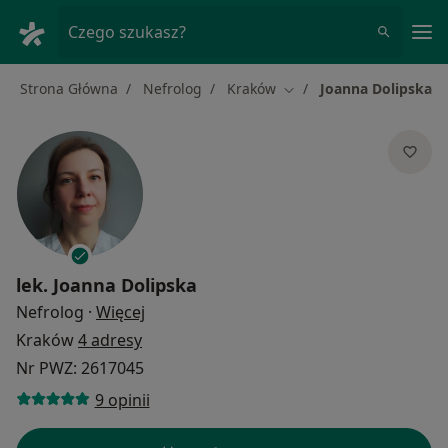
Me
Czego szukasz?
Strona Główna
Nefrolog
Kraków
Joanna Dolipska
Zmień miasto
lek.
Joanna Dolipska
O specjalizacjach
Nefrolog
·
Więcej
Kraków
4 adresy
Nr PWZ: 2617045
9 opinii