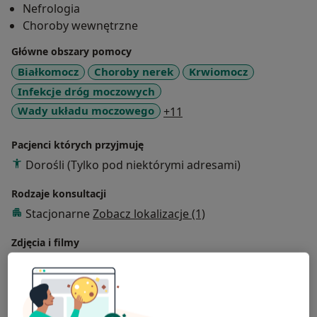
Nefrologia
Choroby wewnętrzne
Główne obszary pomocy
Białkomocz
Choroby nerek
Krwiomocz
Infekcje dróg moczowych
a11y_sr_more_diseases
Wady układu moczowego
+11
Pacjenci których przyjmuję
Dorośli (Tylko pod niektórymi adresami)
Rodzaje konsultacji
Stacjonarne
Zobacz lokalizacje (1)
Zdjęcia i filmy