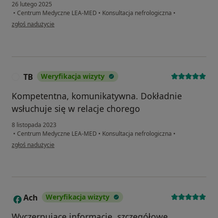
26 lutego 2025
•
Centrum Medyczne LEA-MED
•
Konsultacja nefrologiczna
•
w opinii użytkownika Pacjent
zgłoś nadużycie
TB
Weryfikacja wizyty
T
Kompetentna, komunikatywna. Dokładnie
wsłuchuje się w relacje chorego
8 listopada 2023
•
Centrum Medyczne LEA-MED
•
Konsultacja nefrologiczna
•
w opinii użytkownika TB
zgłoś nadużycie
Ach
Weryfikacja wizyty
A
Wyczerpujące informacje, szczegółowe