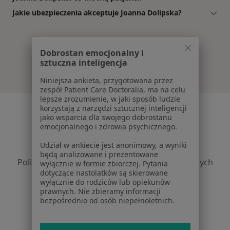
Jakie ubezpieczenia akceptuje Joanna Dolipska?
Dobrostan emocjonalny i
sztuczna inteligencja
Niniejsza ankieta, przygotowana przez
zespół Patient Care Doctoralia, ma na celu
lepsze zrozumienie, w jaki sposób ludzie
Serwis
korzystają z narzędzi sztucznej inteligencji
jako wsparcia dla swojego dobrostanu
Regulamin
emocjonalnego i zdrowia psychicznego.
Polityka prywatności pacjentów
Udział w ankiecie jest anonimowy, a wyniki
Polityka prywatności profesjonalistów
będą analizowane i prezentowane
Polityka prywatności dla profesjonalistów, których
wyłącznie w formie zbiorczej. Pytania
dotyczące nastolatków są skierowane
dane pozyskaliśmy samodzielnie
wyłącznie do rodziców lub opiekunów
Polityka cookies
prawnych. Nie zbieramy informacji
Jak działają wyniki wyszukiwania
bezpośrednio od osób niepełnoletnich.
Dostępność
O nas