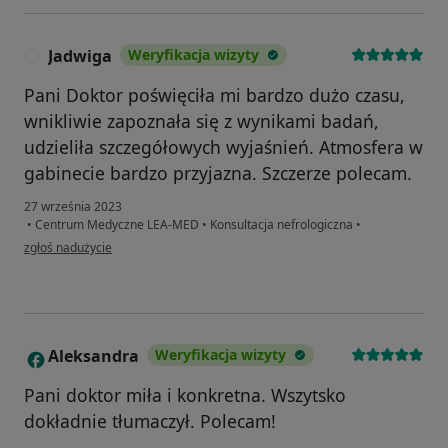
Jadwiga
Weryfikacja wizyty
J
Pani Doktor poświęciła mi bardzo dużo czasu,
wnikliwie zapoznała się z wynikami badań,
udzieliła szczegółowych wyjaśnień. Atmosfera w
gabinecie bardzo przyjazna. Szczerze polecam.
27 września 2023
•
Centrum Medyczne LEA-MED
•
Konsultacja nefrologiczna
•
w opinii użytkownika Jadwiga
zgłoś nadużycie
Aleksandra
Weryfikacja wizyty
A
Pani doktor miła i konkretna. Wszytsko
dokładnie tłumaczył. Polecam!