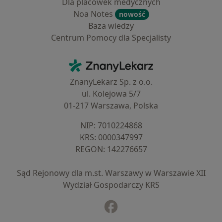
Dla placówek medycznych
Noa Notes
nowość
Baza wiedzy
Centrum Pomocy dla Specjalisty
Kontakt
ZnanyLekarz - Strona główna
ZnanyLekarz Sp. z o.o.
ul. Kolejowa 5/7
01-217 Warszawa, Polska
NIP: ⁠7010224868
KRS: ⁠0000347997
REGON: ⁠142276657
Sąd Rejonowy dla m.st. Warszawy w Warszawie XII
Wydział Gospodarczy KRS
Facebook
otwiera się w nowej karcie