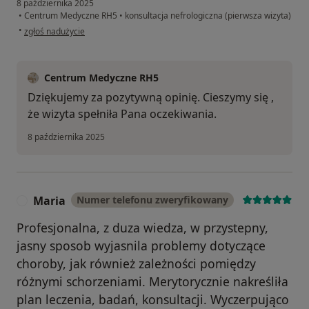
8 października 2025
•
Centrum Medyczne RH5
•
konsultacja nefrologiczna (pierwsza wizyta)
w opinii użytkownika Timi
•
zgłoś nadużycie
Centrum Medyczne RH5
Dziękujemy za pozytywną opinię. Cieszymy się ,
że wizyta spełniła Pana oczekiwania.
8 października 2025
Maria
Numer telefonu zweryfikowany
M
Profesjonalna, z duza wiedza, w przystepny,
jasny sposob wyjasnila problemy dotyczące
choroby, jak również zależności pomiędzy
różnymi schorzeniami. Merytorycznie nakreśliła
plan leczenia, badań, konsultacji. Wyczerpująco