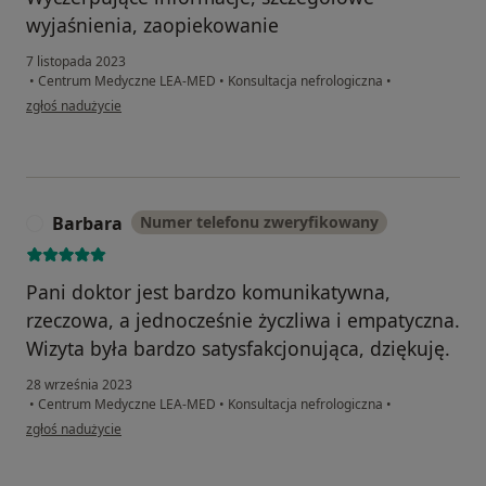
wyjaśnienia, zaopiekowanie
7 listopada 2023
•
Centrum Medyczne LEA-MED
•
Konsultacja nefrologiczna
•
w opinii użytkownika Ach
zgłoś nadużycie
Barbara
Numer telefonu zweryfikowany
B
Pani doktor jest bardzo komunikatywna,
rzeczowa, a jednocześnie życzliwa i empatyczna.
Wizyta była bardzo satysfakcjonująca, dziękuję.
28 września 2023
•
Centrum Medyczne LEA-MED
•
Konsultacja nefrologiczna
•
w opinii użytkownika Barbara
zgłoś nadużycie