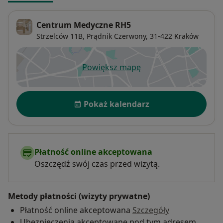
Centrum Medyczne RH5
Strzelców 11B,
Prądnik Czerwony
, 31-422
Kraków
Powiększ mapę
otwiera się w nowej karcie
Dostępność
Pokaż kalendarz
Płatność online akceptowana
Oszczędź swój czas przed wizytą.
Metody płatności (wizyty prywatne)
Płatność online akceptowana
Szczegóły
Ubezpieczenia akceptowane pod tym adresem