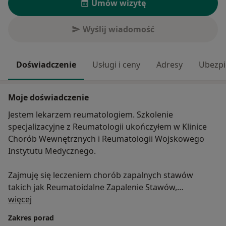
Umów wizytę
Wyślij wiadomość
Doświadczenie
Usługi i ceny
Adresy
Ubezpi
Moje doświadczenie
Jestem lekarzem reumatologiem. Szkolenie
specjalizacyjne z Reumatologii ukończyłem w Klinice
Chorób Wewnętrznych i Reumatologii Wojskowego
Instytutu Medycznego.
Zajmuję się leczeniem chorób zapalnych stawów
takich jak Reumatoidalne Zapalenie Stawów,
O mnie
Łuszczycowe Zapalenie Stawów, Zesztywniające
więcej
Zapalenie Stawów Kręgosłupa. Leczę również
Zakres porad
układowe choroby tkanki łącznej tj. Toczeń