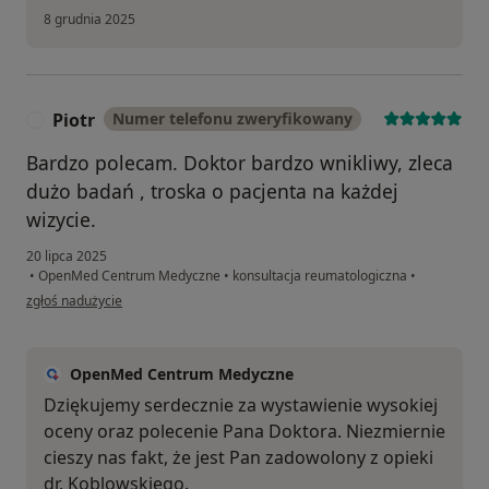
8 grudnia 2025
Piotr
Numer telefonu zweryfikowany
P
Bardzo polecam. Doktor bardzo wnikliwy, zleca
dużo badań , troska o pacjenta na każdej
wizycie.
20 lipca 2025
•
OpenMed Centrum Medyczne
•
konsultacja reumatologiczna
•
w opinii użytkownika Piotr
zgłoś nadużycie
OpenMed Centrum Medyczne
Dziękujemy serdecznie za wystawienie wysokiej
oceny oraz polecenie Pana Doktora. Niezmiernie
cieszy nas fakt, że jest Pan zadowolony z opieki
dr. Koblowskiego.