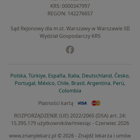
KRS: ⁠0000347997
REGON: ⁠142276657
Sąd Rejonowy dla m.st. Warszawy w Warszawie XII
Wydział Gospodarczy KRS
Facebook
otwiera się w nowej karcie
otwiera się w nowej karcie
otwiera się w nowej karcie
otwiera się w nowej karcie
otwiera się w nowej karci
otwiera się
otwi
Polska
,
Türkiye
,
España
,
Italia
,
Deutschland
,
Česko
,
otwiera się w nowej karcie
otwiera się w nowej karcie
otwiera się w nowej karcie
otwiera się w nowej kar
otwiera się 
otwier
Portugal
,
México
,
Chile
,
Brasil
,
Argentina
,
Perú
,
otwiera się w nowej karc
Colombia
Płatności kartą
ROZPORZĄDZENIE (UE) 2022/2065 (DSA) art. 24:
15.395.179 użytkowników/miesiąc - Czerwiec 2026
www.znanylekarz.pl © 2026 - Znajdź lekarza i umów