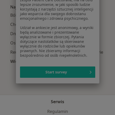
lepsze zrozumienie, w jaki sposób ludzie
Najczęście leczone choroby
korzystają z narzędzi sztucznej inteligencji
jako wsparcia dla swojego dobrostanu
Bóle stawów w Legionowie
emocjonalnego i zdrowia psychicznego.
Choroby reumatologiczne w Legionowie
Udział w ankiecie jest anonimowy, a wyniki
będą analizowane i prezentowane
Dna moczanowa w Legionowie
wyłącznie w formie zbiorczej. Pytania
dotyczące nastolatków są skierowane
Osteoporoza w Legionowie
wyłącznie do rodziców lub opiekunów
prawnych. Nie zbieramy informacji
Reumatoidalne zapalenie stawów w Legionowie
bezpośrednio od osób niepełnoletnich.
Więcej (14)
Więcej w kategorii: Najczęście leczone chorob
Start survey
Serwis
Regulamin