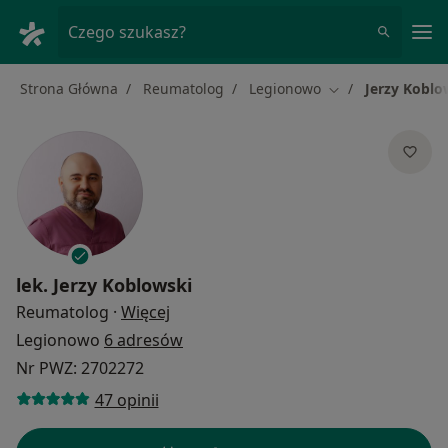
Me
Czego szukasz?
Strona Główna
Reumatolog
Legionowo
Jerzy Koblo
Zmień miasto
lek.
Jerzy Koblowski
O specjalizacjach
Reumatolog
·
Więcej
Legionowo
6 adresów
Nr PWZ: 2702272
47 opinii