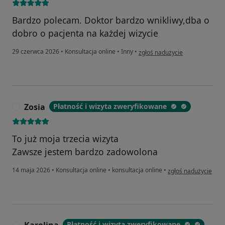
Bardzo polecam. Doktor bardzo wnikliwy,dba o
dobro o pacjenta na każdej wizycie
w opinii użytkownika Katarzyna
29 czerwca 2026
•
Konsultacja online
•
Inny
•
zgłoś nadużycie
Zosia
Płatność i wizyta zweryfikowane
Z
To już moja trzecia wizyta
Zawsze jestem bardzo zadowolona
w opinii użytkownika
14 maja 2026
•
Konsultacja online
•
konsultacja online
•
zgłoś nadużycie
Płatność i wizyta zweryfikowane
K