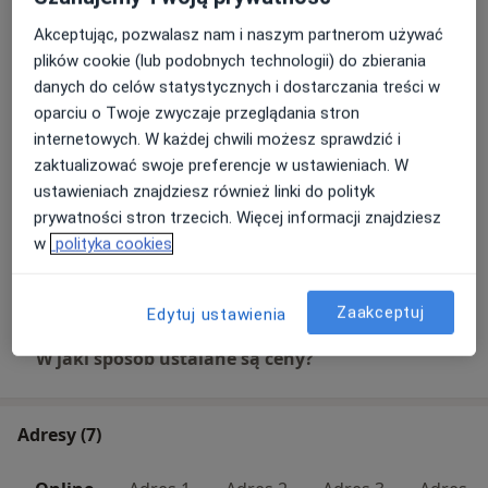
Akceptując, pozwalasz nam i naszym partnerom używać
E-recepta
Umów wizytę
plików cookie (lub podobnych technologii) do zbierania
100 zł
Szczegóły
danych do celów statystycznych i dostarczania treści w
oparciu o Twoje zwyczaje przeglądania stron
Konsultacja lekarska z zakresu
internetowych. W każdej chwili możesz sprawdzić i
leczenia osteoporozy
Umów wizytę
zaktualizować swoje preferencje w ustawieniach. W
320 zł
Szczegóły
ustawieniach znajdziesz również linki do polityk
prywatności stron trzecich. Więcej informacji znajdziesz
Konsultacja reumatologiczna + USG
w
polityka cookies
Umów wizytę
400 zł
Szczegóły
Zaakceptuj
Edytuj ustawienia
W jaki sposób ustalane są ceny?
Adresy (7)