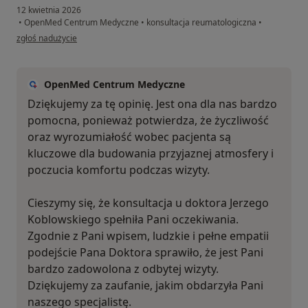
12 kwietnia 2026
•
OpenMed Centrum Medyczne
•
konsultacja reumatologiczna
•
w opinii użytkownika Pacjent
zgłoś nadużycie
OpenMed Centrum Medyczne
Dziękujemy za tę opinię. Jest ona dla nas bardzo
pomocna, ponieważ potwierdza, że życzliwość
oraz wyrozumiałość wobec pacjenta są
kluczowe dla budowania przyjaznej atmosfery i
poczucia komfortu podczas wizyty.
Cieszymy się, że konsultacja u doktora Jerzego
Koblowskiego spełniła Pani oczekiwania.
Zgodnie z Pani wpisem, ludzkie i pełne empatii
podejście Pana Doktora sprawiło, że jest Pani
bardzo zadowolona z odbytej wizyty.
Dziękujemy za zaufanie, jakim obdarzyła Pani
naszego specjalistę.