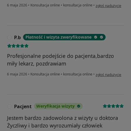
w opinii użytkownika 
6 maja 2026
•
Konsultacja online
•
konsultacja online
•
zgłoś nadużycie
P.b
Płatność i wizyta zweryfikowane
P
Profesjonalne podejście do pacjenta,bardzo
miły lekarz, pozdrawiam
w opinii użytkownika P
6 maja 2026
•
Konsultacja online
•
konsultacja online
•
zgłoś nadużycie
Pacjent
Weryfikacja wizyty
P
Jestem bardzo zadowolona z wizyty u doktora
Życzliwy i bardzo wyrozumiały człowiek