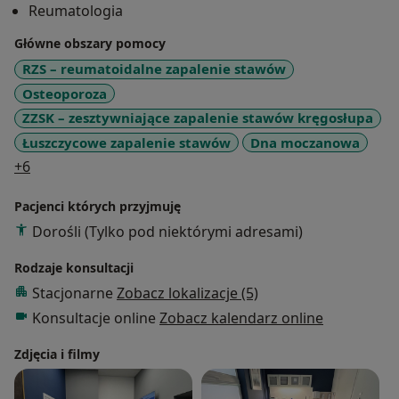
Reumatologia
Rumieniowaty Układowy, Twardzina Ukłądowa, Zespół
Sjogrena, Fibromialgia itd
Główne obszary pomocy
RZS – reumatoidalne zapalenie stawów
Osteoporoza
ZZSK – zesztywniające zapalenie stawów kręgosłupa
Łuszczycowe zapalenie stawów
Dna moczanowa
a11y_sr_more_diseases
+6
Pacjenci których przyjmuję
Dorośli (Tylko pod niektórymi adresami)
Rodzaje konsultacji
Stacjonarne
Zobacz lokalizacje (5)
Konsultacje online
Zobacz kalendarz online
Zdjęcia i filmy