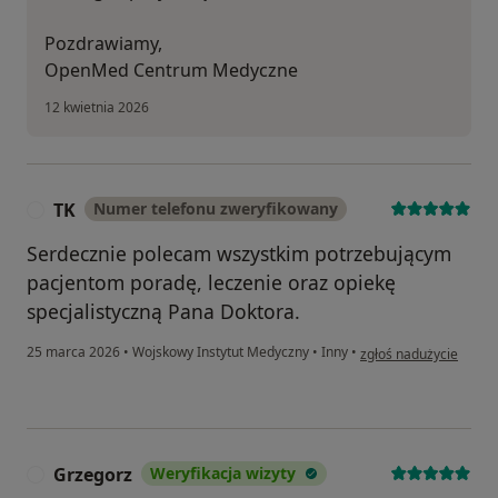
Pozdrawiamy,
OpenMed Centrum Medyczne
12 kwietnia 2026
TK
Numer telefonu zweryfikowany
T
Serdecznie polecam wszystkim potrzebującym
pacjentom poradę, leczenie oraz opiekę
specjalistyczną Pana Doktora.
w opinii użytkownika T
25 marca 2026
•
Wojskowy Instytut Medyczny
•
Inny
•
zgłoś nadużycie
Grzegorz
Weryfikacja wizyty
G