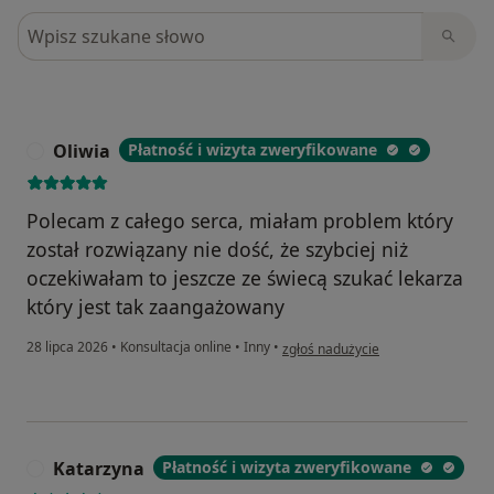
Szukaj w opiniach
Oliwia
Płatność i wizyta zweryfikowane
O
Polecam z całego serca, miałam problem który
został rozwiązany nie dość, że szybciej niż
oczekiwałam to jeszcze ze świecą szukać lekarza
który jest tak zaangażowany
w opinii użytkownika Oliwia
28 lipca 2026
•
Konsultacja online
•
Inny
•
zgłoś nadużycie
Katarzyna
Płatność i wizyta zweryfikowane
K