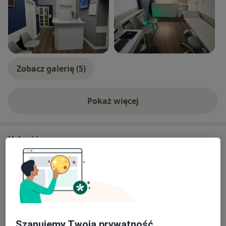
Zobacz galerię (5)
Pokaż więcej
o doświadczeniu
Usługi i ceny
Konsultacja reumatologiczna
Umów wizytę
Od 260 zł
Szczegóły
Konsultacja online
Umów wizytę
200 zł
Szczegóły
Szanujemy Twoją prywatność