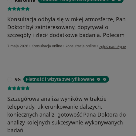
Karolina
Konsultacja odbyła się w miłej atmosferze, Pan
Doktor był zainteresowany, dopytywał o
szczegóły i zlecił dodatkowe badania. Polecam
w opinii użytkownika 
7 maja 2026
•
Konsultacja online
•
konsultacja online
•
zgłoś nadużycie
SG
Płatność i wizyta zweryfikowane
S
Szczegółowa analiza wyników w trakcie
teleporady, ukierunkowanie dalszych,
koniecznych analiz, gotowość Pana Doktora do
analizy kolejnych sukcesywnie wykonywanych
badań.