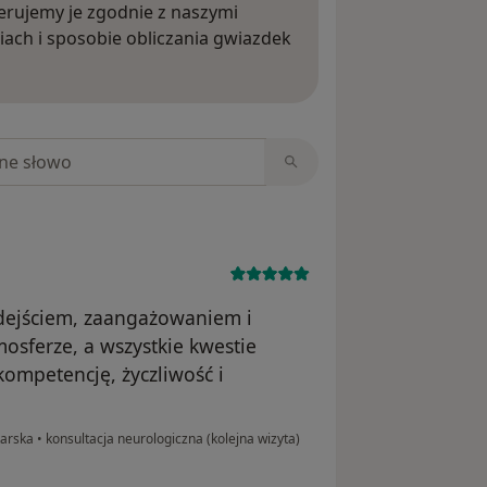
rujemy je zgodnie z naszymi
iach i sposobie obliczania gwiazdek
ięcej o opiniach
niach
odejściem, zaangażowaniem i
mosferze, a wszystkie kwestie
kompetencję, życzliwość i
karska
•
konsultacja neurologiczna (kolejna wizyta)