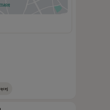
 mapę
wiera się w nowej karcie
ęcej
adresie
h