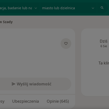
acja, badanie lub nazwisko
miasto lub dzielnica
aw Szady
o
Dziś
6 Sie
jalizacjach
Ta kl
Wyślij wiadomość
esy
Ubezpieczenia
Opinie (645)