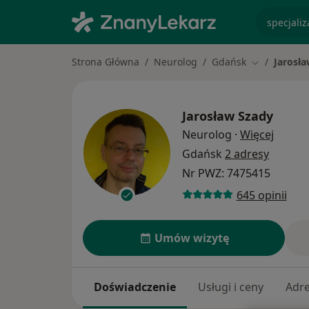
specjaliz
Strona Główna
Neurolog
Gdańsk
Jarosł
Zmień miast
Jarosław Szady
O spec
Neurolog
·
Więcej
Gdańsk
2 adresy
Nr PWZ: 7475415
645 opinii
Umów wizytę
Doświadczenie
Usługi i ceny
Adr