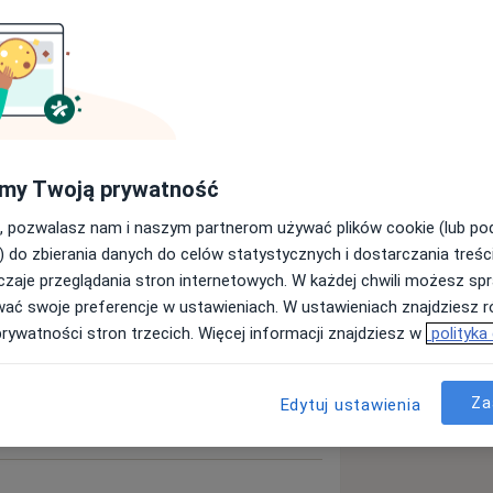
my Twoją prywatność
, pozwalasz nam i naszym partnerom używać plików cookie (lub p
) do zbierania danych do celów statystycznych i dostarczania treśc
ęcej
doświadczeniu
zaje przeglądania stron internetowych. W każdej chwili możesz spr
wać swoje preferencje w ustawieniach. W ustawieniach znajdziesz ró
prywatności stron trzecich. Więcej informacji znajdziesz w
polityka
Za
Edytuj ustawienia
Umów wizytę