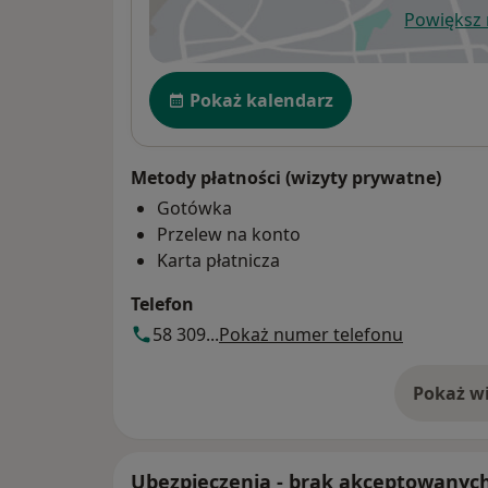
Powiększ
ot
Dostępność
Pokaż kalendarz
Metody płatności (wizyty prywatne)
Gotówka
Przelew na konto
Karta płatnicza
Telefon
58 309...
Pokaż numer telefonu
Pokaż wi
o 
Ubezpieczenia - brak akceptowanyc