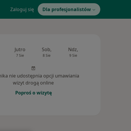
Zaloguj się
Dla profesjonalistów
Jutro
Sob,
Ndz,
Pon,
Wt,
7 Sie
8 Sie
9 Sie
10 Sie
11 Si
inika nie udostępnia opcji umawiania
wizyt drogą online
Poproś o wizytę