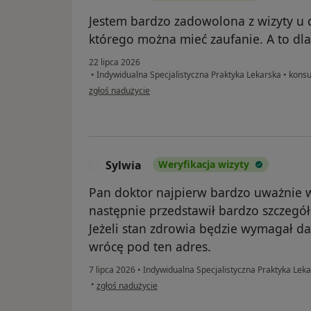
Jestem bardzo zadowolona z wizyty u d
którego można mieć zaufanie. A to dla
22 lipca 2026
•
Indywidualna Specjalistyczna Praktyka Lekarska
•
konsul
w opinii użytkownika Anna
zgłoś nadużycie
Sylwia
Weryfikacja wizyty
S
Pan doktor najpierw bardzo uważnie 
następnie przedstawił bardzo szczegół
Jeżeli stan zdrowia będzie wymagał d
wrócę pod ten adres.
7 lipca 2026
•
Indywidualna Specjalistyczna Praktyka Lek
w opinii użytkownika Sylwia
•
zgłoś nadużycie