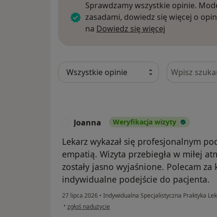
Sprawdzamy wszystkie opinie. Mode
zasadami, dowiedz się więcej o opin
Dowiedz się w
na
Dowiedz się więcej
Szukaj w opi
Joanna
Weryfikacja wizyty
J
Lekarz wykazał się profesjonalnym p
empatią. Wizyta przebiegła w miłej at
zostały jasno wyjaśnione. Polecam za 
indywidualne podejście do pacjenta.
27 lipca 2026
•
Indywidualna Specjalistyczna Praktyka Le
w opinii użytkownika Joanna
•
zgłoś nadużycie