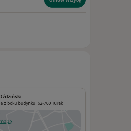
Umów wizytę
Oździński
ście z boku budynku, 62-700
Turek
 mapę
wiera się w nowej karcie