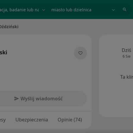
acja, badanie lub nazwisko
miasto lub dzielnica
Oździński
Dziś
ski
6 Sie
jalizacjach
Ta kl
Wyślij wiadomość
esy
Ubezpieczenia
Opinie (74)