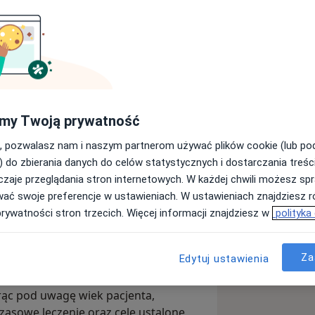
. Prowadzę konsultacje
y, dzieci i par. Przyjmuję stacjonarnie
 lękowych, obniżonego nastroju,
my Twoją prywatność
cjonalnych, skutków traumatycznych
 Prowadzę także diagnostykę
, pozwalasz nam i naszym partnerom używać plików cookie (lub p
nia w kierunku ADHD i spektrum
) do zbierania danych do celów statystycznych i dostarczania treśc
zaje przeglądania stron internetowych. W każdej chwili możesz spr
wać swoje preferencje w ustawieniach. W ustawieniach znajdziesz ró
ji pacjenta, określeniu najważniejszych
prywatności stron trzecich. Więcej informacji znajdziesz w
polityka
ów. W zależności od potrzeb dalsza
logiczne, pracę terapeutyczną,
 wcześniejszej kwalifikacji –
Za
Edytuj ustawienia
rąc pod uwagę wiek pacjenta,
zasowe leczenie oraz cele ustalone