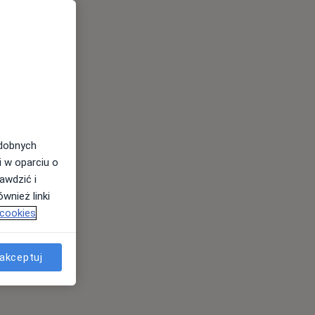
odobnych
i w oparciu o
awdzić i
wnież linki
 cookies
akceptuj