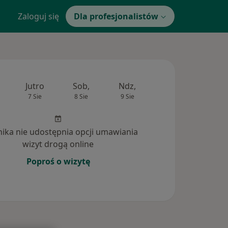
Zaloguj się
Dla profesjonalistów
Jutro
Sob,
Ndz,
Pon,
Wt,
7 Sie
8 Sie
9 Sie
10 Sie
11 Si
inika nie udostępnia opcji umawiania
wizyt drogą online
Poproś o wizytę