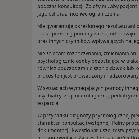
podczas konsultacji. Zależy mi, aby pacje
jego cel oraz możliwe ograniczenia.
Nie gwarantuję określonego rezultatu ani 
Czas i przebieg pomocy zależą od rodzaju 
oraz innych czynników wpływających na je
Nie zalecam rozpoczynania, zmieniania ani
psychologicznie osoby pozostające w trakc
również podczas zmniejszania dawek lub k
proces ten jest prowadzony i nadzorowany 
W sytuacjach wymagających pomocy innego 
psychiatryczną, neurologiczną, pediatrycz
wsparcia.
W przypadku diagnozy psychologicznej pie
charakter konsultacji wstępnej. Pełny pro
dokumentacji, kwestionariusze, testy psyc
podsumowujące. Zakres, liczba etapów i ko