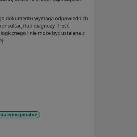
nnego dokumentu wymaga odpowiednich
nsultacji lub diagnozy. Treść
ogicznego i nie może być ustalana z
j.
nia emocjonalne
y_sr_more_diseases