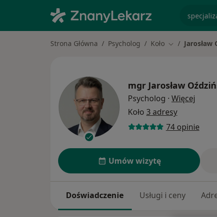
specjaliz
Strona Główna
Psycholog
Koło
Jarosław 
Zmień miasto
mgr
Jarosław Oździń
O spec
Psycholog
·
Więcej
Koło
3 adresy
74 opinie
Umów wizytę
Doświadczenie
Usługi i ceny
Adr