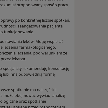
nt rozumiał proponowany sposób pracy,
poprawy po konkretnej liczbie spotkań.
trudności, zaangażowania pacjenta
go funkcjonowanie.
 odstawiania leków. Mogę wspierać
ie leczenia farmakologicznego,
ończenia leczenia, pod warunkiem że
przez lekarza.
specjalisty rekomenduję konsultację
ną lub inną odpowiednią formę
rwsze spotkanie ma najczęściej
ces może obejmować wywiad, analizę
hologiczne oraz spotkanie
szt są ustalane przed rozpoczęciem