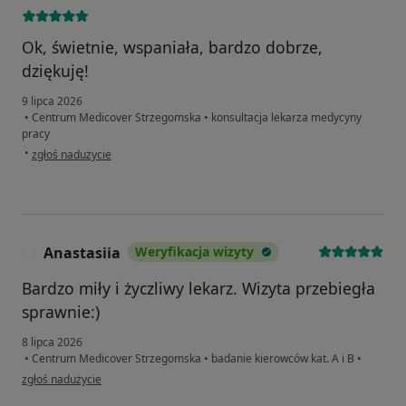
Ok, świetnie, wspaniała, bardzo dobrze,
dziękuję!
9 lipca 2026
•
Centrum Medicover Strzegomska
•
konsultacja lekarza medycyny
pracy
w opinii użytkownika ALIAKSANDR SLENZAK
•
zgłoś nadużycie
Anastasiia
Weryfikacja wizyty
A
Bardzo miły i życzliwy lekarz. Wizyta przebiegła
sprawnie:)
8 lipca 2026
•
Centrum Medicover Strzegomska
•
badanie kierowców kat. A i B
•
w opinii użytkownika Anastasiia
zgłoś nadużycie