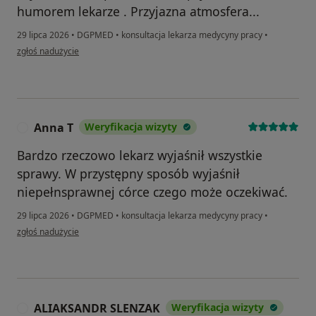
humorem lekarze . Przyjazna atmosfera...
29 lipca 2026
•
DGPMED
•
konsultacja lekarza medycyny pracy
•
w opinii użytkownika Daniel
zgłoś nadużycie
Anna T
Weryfikacja wizyty
A
Bardzo rzeczowo lekarz wyjaśnił wszystkie
sprawy. W przystępny sposób wyjaśnił
niepełnsprawnej córce czego może oczekiwać.
29 lipca 2026
•
DGPMED
•
konsultacja lekarza medycyny pracy
•
w opinii użytkownika Anna T
zgłoś nadużycie
ALIAKSANDR SLENZAK
Weryfikacja wizyty
A