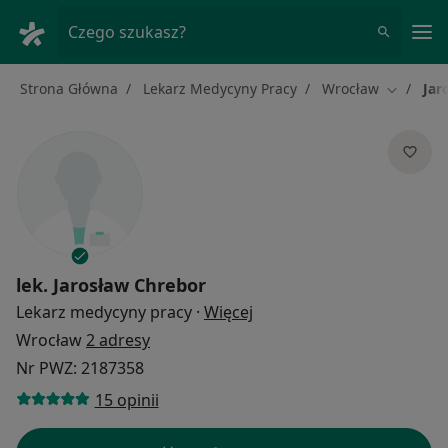
Me
Czego szukasz?
Strona Główna
Lekarz Medycyny Pracy
Wrocław
Jar
Zmień mi
lek.
Jarosław Chrebor
O specjalizacjach
Lekarz medycyny pracy
·
Więcej
Wrocław
2 adresy
Nr PWZ: 2187358
15 opinii