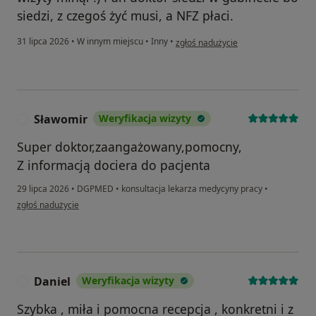
siedzi, z czegoś żyć musi, a NFZ płaci.
w opinii użytkownika Agnieszka S.
31 lipca 2026
•
W innym miejscu
•
Inny
•
zgłoś nadużycie
Sławomir
Weryfikacja wizyty
S
Super doktor,zaangażowany,pomocny,
Z informacją dociera do pacjenta
29 lipca 2026
•
DGPMED
•
konsultacja lekarza medycyny pracy
•
w opinii użytkownika Sławomir
zgłoś nadużycie
Daniel
Weryfikacja wizyty
D
Szybka , miła i pomocna recepcja , konkretni i z