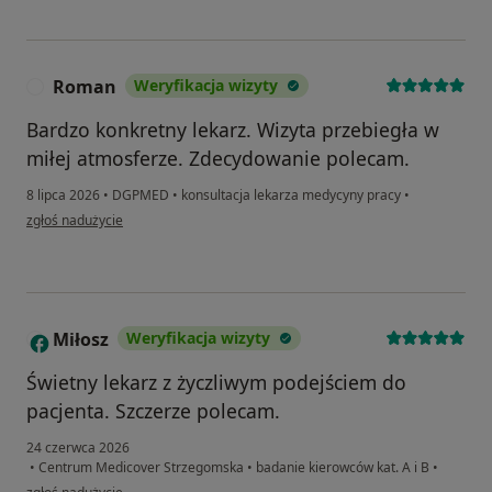
Roman
Weryfikacja wizyty
R
Bardzo konkretny lekarz. Wizyta przebiegła w
miłej atmosferze. Zdecydowanie polecam.
8 lipca 2026
•
DGPMED
•
konsultacja lekarza medycyny pracy
•
w opinii użytkownika Roman
zgłoś nadużycie
Miłosz
Weryfikacja wizyty
M
Świetny lekarz z życzliwym podejściem do
pacjenta. Szczerze polecam.
24 czerwca 2026
•
Centrum Medicover Strzegomska
•
badanie kierowców kat. A i B
•
w opinii użytkownika Miłosz