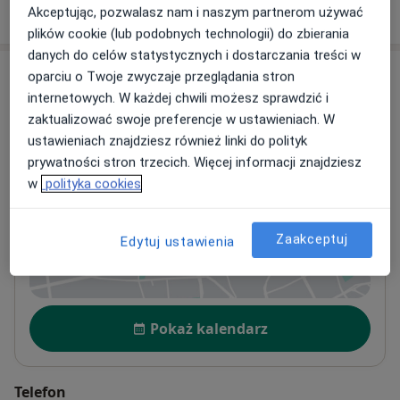
W jaki sposób ustalane są ceny?
Akceptując, pozwalasz nam i naszym partnerom używać
plików cookie (lub podobnych technologii) do zbierania
danych do celów statystycznych i dostarczania treści w
Adresy (2)
oparciu o Twoje zwyczaje przeglądania stron
internetowych. W każdej chwili możesz sprawdzić i
Adres 1
Adres 2
zaktualizować swoje preferencje w ustawieniach. W
ustawieniach znajdziesz również linki do polityk
prywatności stron trzecich. Więcej informacji znajdziesz
w
polityka cookies
DGPMED
Lutyńska 27,
55-330
Wróblowice
Zaakceptuj
Edytuj ustawienia
Powiększ mapę
otwiera się w nowej karcie
Dostępność
Pokaż kalendarz
Telefon