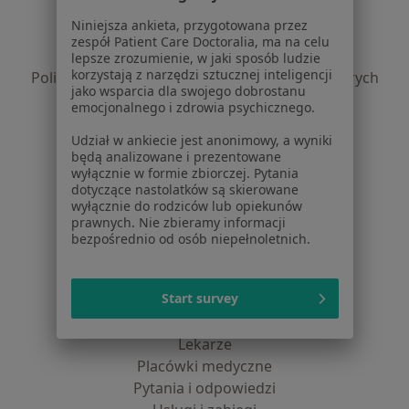
Regulamin
Niniejsza ankieta, przygotowana przez
Polityka prywatności pacjentów
zespół Patient Care Doctoralia, ma na celu
Polityka prywatności profesjonalistów
lepsze zrozumienie, w jaki sposób ludzie
korzystają z narzędzi sztucznej inteligencji
Polityka prywatności dla profesjonalistów, których
jako wsparcia dla swojego dobrostanu
dane pozyskaliśmy samodzielnie
emocjonalnego i zdrowia psychicznego.
Polityka cookies
Udział w ankiecie jest anonimowy, a wyniki
Jak działają wyniki wyszukiwania
będą analizowane i prezentowane
Dostępność
wyłącznie w formie zbiorczej. Pytania
O nas
dotyczące nastolatków są skierowane
wyłącznie do rodziców lub opiekunów
Praca
Rekrutujemy!
prawnych. Nie zbieramy informacji
Partnerzy
bezpośrednio od osób niepełnoletnich.
Centrum prasowe
Kontakt
Start survey
Dla pacjentów
Lekarze
Placówki medyczne
Pytania i odpowiedzi