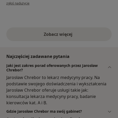
w opinii użytkownika Agnieszka
zgłoś nadużycie
Zobacz więcej
opinie powyżej
Najczęściej zadawane pytania
Jaki jest zakres porad oferowanych przez Jarosław
Chrebor?
Jarosław Chrebor to lekarz medycyny pracy. Na
podstawie swojego doświadczenia i wykształcenia
Jarosław Chrebor oferuje usługi takie jak:
konsultacja lekarza medycyny pracy, badanie
kierowców kat. A i B.
Gdzie Jarosław Chrebor ma swój gabinet?