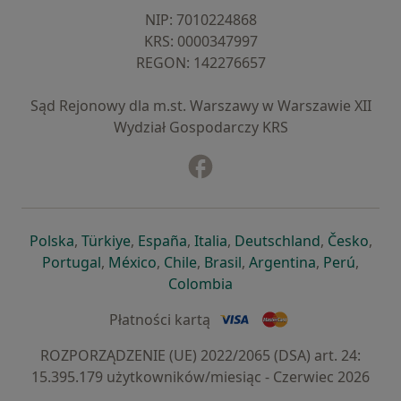
NIP: ⁠7010224868
KRS: ⁠0000347997
REGON: ⁠142276657
Sąd Rejonowy dla m.st. Warszawy w Warszawie XII
Wydział Gospodarczy KRS
Facebook
otwiera się w nowej karcie
otwiera się w nowej karcie
otwiera się w nowej karcie
otwiera się w nowej karcie
otwiera się w nowej karci
otwiera się
otwi
Polska
,
Türkiye
,
España
,
Italia
,
Deutschland
,
Česko
,
otwiera się w nowej karcie
otwiera się w nowej karcie
otwiera się w nowej karcie
otwiera się w nowej kar
otwiera się 
otwier
Portugal
,
México
,
Chile
,
Brasil
,
Argentina
,
Perú
,
otwiera się w nowej karc
Colombia
Płatności kartą
ROZPORZĄDZENIE (UE) 2022/2065 (DSA) art. 24:
15.395.179 użytkowników/miesiąc - Czerwiec 2026