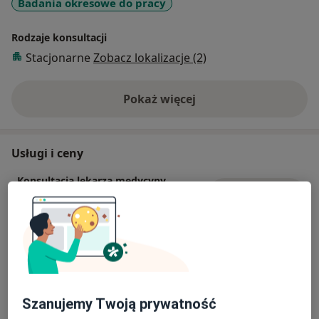
Badania okresowe do pracy
Rodzaje konsultacji
Stacjonarne
Zobacz lokalizacje (2)
Pokaż więcej
o doświadczeniu
Usługi i ceny
Konsultacja lekarza medycyny
pracy
Umów wizytę
Od 200 zł
Szczegóły
Badanie kierowców kat. A i B
Umów wizytę
200 zł
Szczegóły
Szanujemy Twoją prywatność