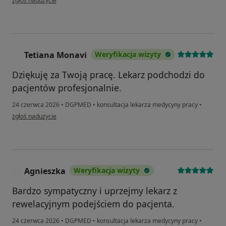
zgłoś nadużycie
Tetiana Monavi
Weryfikacja wizyty
T
Dziękuję za Twoją pracę. Lekarz podchodzi do
pacjentów profesjonalnie.
24 czerwca 2026
•
DGPMED
•
konsultacja lekarza medycyny pracy
•
w opinii użytkownika Tetiana Monavi
zgłoś nadużycie
Agnieszka
Weryfikacja wizyty
A
Bardzo sympatyczny i uprzejmy lekarz z
rewelacyjnym podejściem do pacjenta.
24 czerwca 2026
•
DGPMED
•
konsultacja lekarza medycyny pracy
•