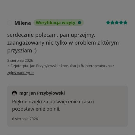
Milena
Weryfikacja wizyty
M
serdecznie polecam. pan uprzejmy,
zaangażowany nie tylko w problem z którym
przyszłam ;)
3 sierpnia 2026
•
Fizjoterpia- Jan Przybyłowski
•
konsultacja fizjoterapeutyczna
•
w opinii użytkownika Milena
zgłoś nadużycie
mgr Jan Przybyłowski
Piękne dzięki za poświęcenie czasu i
pozostawienie opinii.
6 sierpnia 2026