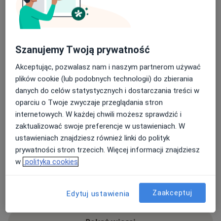
Fizjoterpia- Jan Przybyłowski
Czerniakowska 203a/53,
Śródmieście
, 00-436
Warszawa
Szanujemy Twoją prywatność
Powiększ mapę
otwiera się w nowej karcie
Akceptując, pozwalasz nam i naszym partnerom używać
plików cookie (lub podobnych technologii) do zbierania
Dostępność
Pokaż kalendarz
danych do celów statystycznych i dostarczania treści w
oparciu o Twoje zwyczaje przeglądania stron
internetowych. W każdej chwili możesz sprawdzić i
Metody płatności (wizyty prywatne)
zaktualizować swoje preferencje w ustawieniach. W
Gotówka
ustawieniach znajdziesz również linki do polityk
Blik
prywatności stron trzecich. Więcej informacji znajdziesz
Przelew na konto
w
polityka cookies
Telefon
Zaakceptuj
Edytuj ustawienia
22 173...
Pokaż numer telefonu