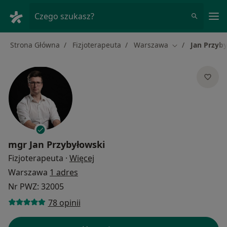
Me
Czego szukasz?
Strona Główna
Fizjoterapeuta
Warszawa
Jan Przyb
Zmień miasto
mgr
Jan Przybyłowski
O specjalizacjach
Fizjoterapeuta
·
Więcej
Warszawa
1 adres
Nr PWZ: 32005
78 opinii