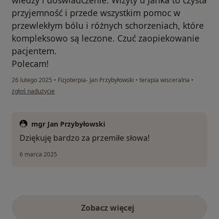
przyjemność i przede wszystkim pomoc w
przewlekłym bólu i różnych schorzeniach, które
kompleksowo są leczone. Czuć zaopiekowanie
pacjentem.
Polecam!
26 lutego 2025
•
Fizjoterpia- Jan Przybyłowski
•
terapia wisceralna
•
w opinii użytkownika Sylwia
zgłoś nadużycie
mgr Jan Przybyłowski
Dziękuję bardzo za przemiłe słowa!
6 marca 2025
Zobacz więcej
opinie powyżej