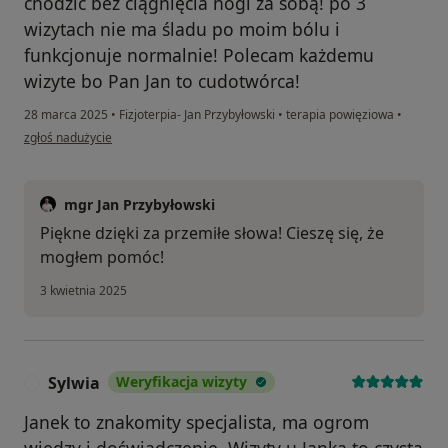
chodzić bez ciągnięcia nogi za sobą! po 3
wizytach nie ma śladu po moim bólu i
funkcjonuje normalnie! Polecam każdemu
wizyte bo Pan Jan to cudotwórca!
28 marca 2025
•
Fizjoterpia- Jan Przybyłowski
•
terapia powięziowa
•
w opinii użytkownika Katarzyna
zgłoś nadużycie
mgr Jan Przybyłowski
Piękne dzięki za przemiłe słowa! Cieszę się, że
mogłem pomóc!
3 kwietnia 2025
Sylwia
Weryfikacja wizyty
S
Janek to znakomity specjalista, ma ogrom
wiedzy i doświadczenie. Wizyty u Janka to czysta