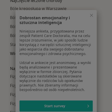
Najczęście leczone choroby
Bóle kręgosłupa w Warszawie
Ból kolana w Warszawie
Dobrostan emocjonalny i
sztuczna inteligencja
Ból barku w Warszawie
Niniejsza ankieta, przygotowana przez
Ból biodra w Warszawie
zespół Patient Care Doctoralia, ma na celu
lepsze zrozumienie, w jaki sposób ludzie
Stany pooperacyjne w Warszawie
korzystają z narzędzi sztucznej inteligencji
jako wsparcia dla swojego dobrostanu
Więcej (15)
emocjonalnego i zdrowia psychicznego.
Więcej w kategorii: Najczęście leczone chorob
Udział w ankiecie jest anonimowy, a wyniki
będą analizowane i prezentowane
Najpopularniejsze ubezpieczenia
wyłącznie w formie zbiorczej. Pytania
Fizjoterapeuci z Medicover w Warszawie
dotyczące nastolatków są skierowane
wyłącznie do rodziców lub opiekunów
Fizjoterapeuci z Allianz w Warszawie
prawnych. Nie zbieramy informacji
bezpośrednio od osób niepełnoletnich.
Fizjoterapeuci z INTER Polska w Warszawie
Fizjoterapeuci z Signal Iduna w Warszawie
Start survey