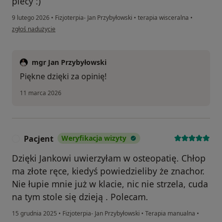
plecy :)
9 lutego 2026
•
Fizjoterpia- Jan Przybyłowski
•
terapia wisceralna
•
w opinii użytkownika Maciek
zgłoś nadużycie
mgr Jan Przybyłowski
Piękne dzięki za opinię!
11 marca 2026
Pacjent
Weryfikacja wizyty
P
Dzięki Jankowi uwierzyłam w osteopatię. Chłop
ma złote ręce, kiedyś powiedzieliby że znachor.
Nie łupie mnie już w klacie, nic nie strzela, cuda
na tym stole się dzieją . Polecam.
15 grudnia 2025
•
Fizjoterpia- Jan Przybyłowski
•
Terapia manualna
•
w opinii użytkownika Pacjent