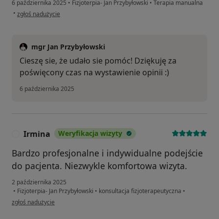
6 października 2025
•
Fizjoterpia- Jan Przybyłowski
•
Terapia manualna
w opinii użytkownika Joanna
•
zgłoś nadużycie
mgr Jan Przybyłowski
Cieszę sie, że udało sie pomóc! Dziękuję za
poświęcony czas na wystawienie opinii :)
6 października 2025
Irmina
Weryfikacja wizyty
I
Bardzo profesjonalne i indywidualne podejście
do pacjenta. Niezwykle komfortowa wizyta.
2 października 2025
•
Fizjoterpia- Jan Przybyłowski
•
konsultacja fizjoterapeutyczna
•
w opinii użytkownika Irmina
zgłoś nadużycie