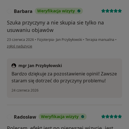
Barbara
Weryfikacja wizyty
B
Szuka przyczyny a nie skupia sie tylko na
usuwaniu objawów
23 czerwca 2026
•
Fizjoterpia- Jan Przybyłowski
•
Terapia manualna
•
w opinii użytkownika Barbara
zgłoś nadużycie
mgr Jan Przybyłowski
Bardzo dziękuje za pozostawienie opinii! Zawsze
staram się dotrzeć do przyczyny problemu!
24 czerwca 2026
Radosław
Weryfikacja wizyty
R
Polecam, efekt jest po pierwszej wizycie, jest