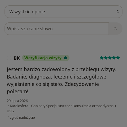
Szukaj w opiniach
BK
Weryfikacja wizyty
B
Jestem bardzo zadowolony z przebiegu wizyty.
Badanie, diagnoza, leczenie i szczegółowe
wyjaśnienie co się stało. Zdecydowanie
polecam!
29 lipca 2026
•
Kardiosfera - Gabinety Specjalistyczne
•
konsultacja ortopedyczna +
USG
w opinii użytkownika BK
•
zgłoś nadużycie