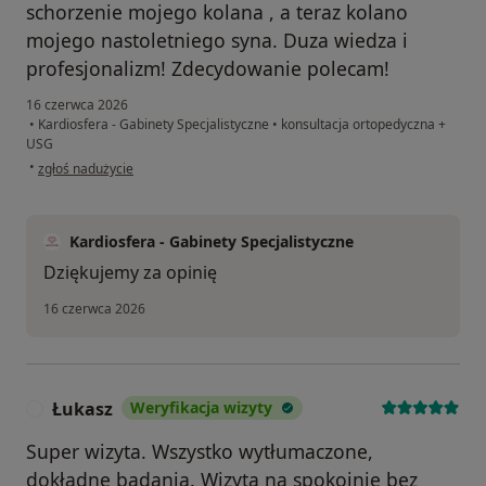
schorzenie mojego kolana , a teraz kolano
mojego nastoletniego syna. Duza wiedza i
profesjonalizm! Zdecydowanie polecam!
16 czerwca 2026
•
Kardiosfera - Gabinety Specjalistyczne
•
konsultacja ortopedyczna +
USG
w opinii użytkownika MP
•
zgłoś nadużycie
Kardiosfera - Gabinety Specjalistyczne
Dziękujemy za opinię
16 czerwca 2026
Łukasz
Weryfikacja wizyty
Ł
Super wizyta. Wszystko wytłumaczone,
dokładne badania. Wizyta na spokojnie bez