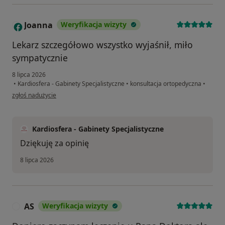
Joanna
Weryfikacja wizyty
J
Lekarz szczegółowo wszystko wyjaśnił, miło
sympatycznie
8 lipca 2026
•
Kardiosfera - Gabinety Specjalistyczne
•
konsultacja ortopedyczna
•
w opinii użytkownika Joanna
zgłoś nadużycie
Kardiosfera - Gabinety Specjalistyczne
Dziękuję za opinię
8 lipca 2026
AS
Weryfikacja wizyty
A