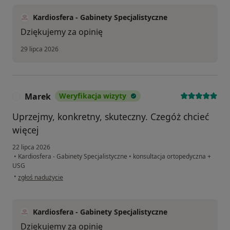
Kardiosfera - Gabinety Specjalistyczne
Dziękujemy za opinię
29 lipca 2026
Marek
Weryfikacja wizyty
M
Uprzejmy, konkretny, skuteczny. Czegóż chcieć
więcej
22 lipca 2026
•
Kardiosfera - Gabinety Specjalistyczne
•
konsultacja ortopedyczna +
USG
w opinii użytkownika Marek
•
zgłoś nadużycie
Kardiosfera - Gabinety Specjalistyczne
Dziękujemy za opinię