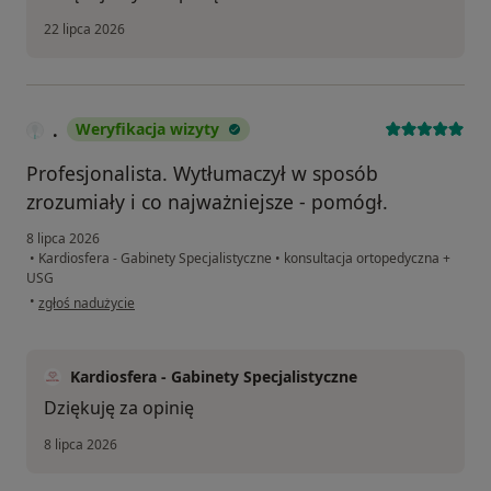
22 lipca 2026
.
Weryfikacja wizyty
Profesjonalista. Wytłumaczył w sposób
zrozumiały i co najważniejsze - pomógł.
8 lipca 2026
•
Kardiosfera - Gabinety Specjalistyczne
•
konsultacja ortopedyczna +
USG
w opinii użytkownika .
•
zgłoś nadużycie
Kardiosfera - Gabinety Specjalistyczne
Dziękuję za opinię
8 lipca 2026