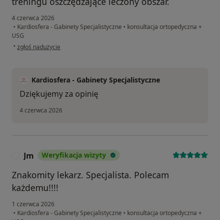
treningu oszczędzające leczony obszar.
4 czerwca 2026
•
Kardiosfera - Gabinety Specjalistyczne
•
konsultacja ortopedyczna +
USG
w opinii użytkownika WP
•
zgłoś nadużycie
Kardiosfera - Gabinety Specjalistyczne
Dziękujemy za opinię
4 czerwca 2026
Jm
Weryfikacja wizyty
J
Znakomity lekarz. Specjalista. Polecam
każdemu!!!!
1 czerwca 2026
•
Kardiosfera - Gabinety Specjalistyczne
•
konsultacja ortopedyczna +