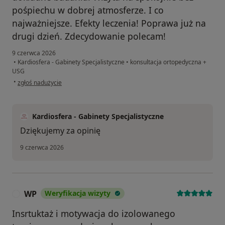
pośpiechu w dobrej atmosferze. I co
najważniejsze. Efekty leczenia! Poprawa już na
drugi dzień. Zdecydowanie polecam!
9 czerwca 2026
•
Kardiosfera - Gabinety Specjalistyczne
•
konsultacja ortopedyczna +
USG
w opinii użytkownika Łukasz
•
zgłoś nadużycie
Kardiosfera - Gabinety Specjalistyczne
Dziękujemy za opinię
9 czerwca 2026
WP
Weryfikacja wizyty
W
Insrtuktaż i motywacja do izolowanego