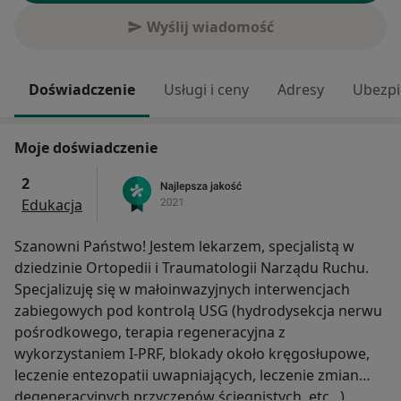
Wyślij wiadomość
Doświadczenie
Usługi i ceny
Adresy
Ubezpi
Moje doświadczenie
2
Edukacja
Szanowni Państwo! Jestem lekarzem, specjalistą w
dziedzinie Ortopedii i Traumatologii Narządu Ruchu.
Specjalizuję się w małoinwazyjnych interwencjach
zabiegowych pod kontrolą USG (hydrodysekcja nerwu
pośrodkowego, terapia regeneracyjna z
wykorzystaniem I-PRF, blokady około kręgosłupowe,
leczenie entezopatii uwapniających, leczenie zmian
degeneracyjnych przyczepów ścięgnistych, etc...) ,