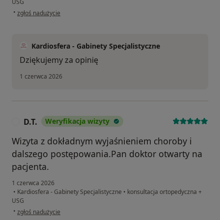
USG
w opinii użytkownika Jm
•
zgłoś nadużycie
Kardiosfera - Gabinety Specjalistyczne
Dziękujemy za opinię
1 czerwca 2026
D.T.
Weryfikacja wizyty
D
Wizyta z dokładnym wyjaśnieniem choroby i
dalszego postępowania.Pan doktor otwarty na
pacjenta.
1 czerwca 2026
•
Kardiosfera - Gabinety Specjalistyczne
•
konsultacja ortopedyczna +
USG
w opinii użytkownika D.T.
•
zgłoś nadużycie