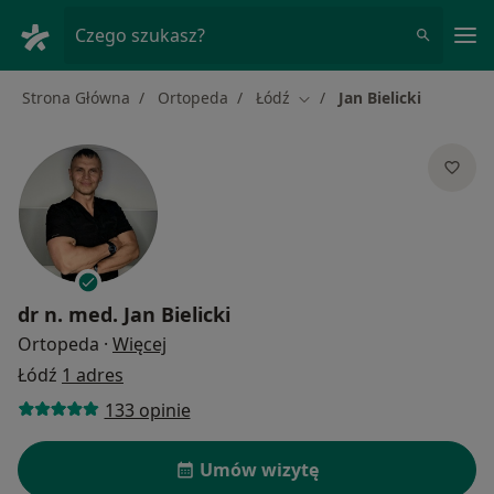
Me
Czego szukasz?
Strona Główna
Ortopeda
Łódź
Jan Bielicki
Zmień miasto
dr n. med.
Jan Bielicki
O specjalizacjach
Ortopeda
·
Więcej
Łódź
1 adres
133 opinie
Umów wizytę