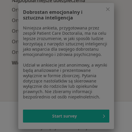
Najpopularniejsze ubezpieczenia
Ortopedzi z Allianz w Łodzi
Dobrostan emocjonalny i
sztuczna inteligencja
Ortopedzi z PZU Zdrowie w Łodzi
Niniejsza ankieta, przygotowana przez
Ortopedzi z Signal Iduna w Łodzi
zespół Patient Care Doctoralia, ma na celu
lepsze zrozumienie, w jaki sposób ludzie
Ortopedzi z Compensa w Łodzi
korzystają z narzędzi sztucznej inteligencji
jako wsparcia dla swojego dobrostanu
Ortopedzi z POLMED w Łodzi
emocjonalnego i zdrowia psychicznego.
Więcej (4)
Udział w ankiecie jest anonimowy, a wyniki
Więcej w kategorii: Najpopularniejsze ubezpie
będą analizowane i prezentowane
wyłącznie w formie zbiorczej. Pytania
dotyczące nastolatków są skierowane
wyłącznie do rodziców lub opiekunów
prawnych. Nie zbieramy informacji
bezpośrednio od osób niepełnoletnich.
Serwis
Start survey
Regulamin
Polityka prywatności pacjentów