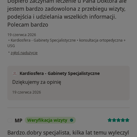
Dopiero zaczynam leczenie u Pana Doktora ale
jestem bardzo zadowolona z przebiegu wizyty,
podejścia i udzielania wszelkich informacji.
Polecam bardzo
19 czerwca 2026
•
Kardiosfera - Gabinety Specjalistyczne
•
konsultacja ortopedyczna +
USG
w opinii użytkownika AS
•
zgłoś nadużycie
Kardiosfera - Gabinety Specjalistyczne
Dziękujemy za opinię
19 czerwca 2026
MP
Weryfikacja wizyty
M
Bardzo.dobry specjalista, kilka lat temu wyleczyl