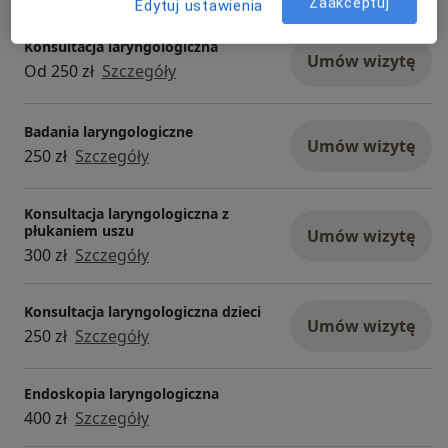
Usługi i ceny
Zaakceptuj
Edytuj ustawienia
Konsultacja laryngologiczna
Umów wizytę
Od 250 zł
Szczegóły
Badania laryngologiczne
Umów wizytę
250 zł
Szczegóły
Konsultacja laryngologiczna z
płukaniem uszu
Umów wizytę
300 zł
Szczegóły
Konsultacja laryngologiczna dzieci
Umów wizytę
250 zł
Szczegóły
Endoskopia laryngologiczna
400 zł
Szczegóły