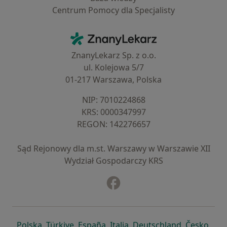
Centrum Pomocy dla Specjalisty
Kontakt
ZnanyLekarz - Strona główna
ZnanyLekarz Sp. z o.o.
ul. Kolejowa 5/7
01-217 Warszawa, Polska
NIP: ⁠7010224868
KRS: ⁠0000347997
REGON: ⁠142276657
Sąd Rejonowy dla m.st. Warszawy w Warszawie XII
Wydział Gospodarczy KRS
Facebook
otwiera się w nowej karcie
otwiera się w nowej karcie
otwiera się w nowej karcie
otwiera się w nowej karcie
otwiera się w nowej karci
otwiera się
otwi
Polska
,
Türkiye
,
España
,
Italia
,
Deutschland
,
Česko
,