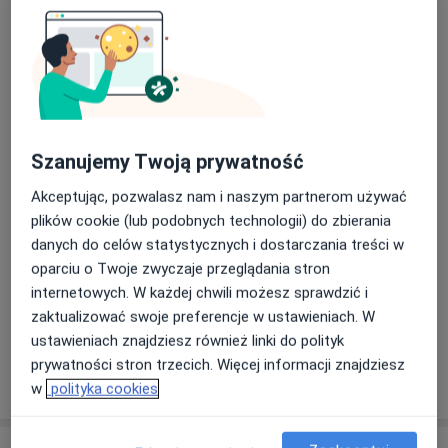
Dzieci
Rodzaje konsultacji
Stacjonarne
Zobacz lokalizacje (1)
Zdjęcia i filmy
Szanujemy Twoją prywatność
Akceptując, pozwalasz nam i naszym partnerom używać
plików cookie (lub podobnych technologii) do zbierania
danych do celów statystycznych i dostarczania treści w
oparciu o Twoje zwyczaje przeglądania stron
internetowych. W każdej chwili możesz sprawdzić i
Zobacz galerię (4)
zaktualizować swoje preferencje w ustawieniach. W
ustawieniach znajdziesz również linki do polityk
prywatności stron trzecich. Więcej informacji znajdziesz
Pokaż więcej
o doświadczeniu
w
polityka cookies