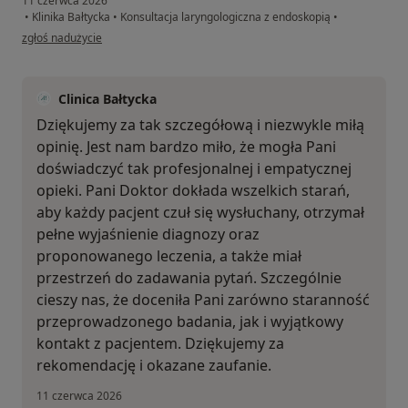
11 czerwca 2026
•
Klinika Bałtycka
•
Konsultacja laryngologiczna z endoskopią
•
w opinii użytkownika Diana
zgłoś nadużycie
Clinica Bałtycka
Dziękujemy za tak szczegółową i niezwykle miłą
opinię. Jest nam bardzo miło, że mogła Pani
doświadczyć tak profesjonalnej i empatycznej
opieki. Pani Doktor dokłada wszelkich starań,
aby każdy pacjent czuł się wysłuchany, otrzymał
pełne wyjaśnienie diagnozy oraz
proponowanego leczenia, a także miał
przestrzeń do zadawania pytań. Szczególnie
cieszy nas, że doceniła Pani zarówno staranność
przeprowadzonego badania, jak i wyjątkowy
kontakt z pacjentem. Dziękujemy za
rekomendację i okazane zaufanie.
11 czerwca 2026