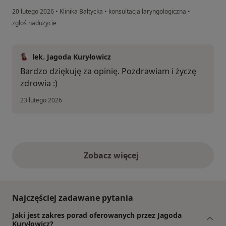
20 lutego 2026
•
Klinika Bałtycka
•
konsultacja laryngologiczna
•
w opinii użytkownika Beata
zgłoś nadużycie
lek. Jagoda Kuryłowicz
Bardzo dziękuję za opinię. Pozdrawiam i życzę
zdrowia :)
23 lutego 2026
Zobacz więcej
opinie powyżej
Najczęściej zadawane pytania
Jaki jest zakres porad oferowanych przez Jagoda
Kuryłowicz?