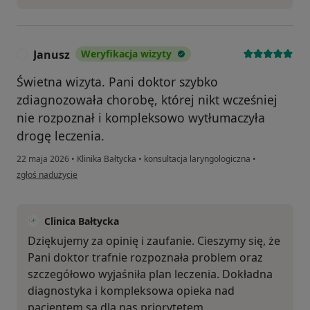
Janusz
Weryfikacja wizyty
J
Świetna wizyta. Pani doktor szybko
zdiagnozowała chorobę, której nikt wcześniej
nie rozpoznał i kompleksowo wytłumaczyła
drogę leczenia.
22 maja 2026
•
Klinika Bałtycka
•
konsultacja laryngologiczna
•
w opinii użytkownika Janusz
zgłoś nadużycie
Clinica Bałtycka
Dziękujemy za opinię i zaufanie. Cieszymy się, że
Pani doktor trafnie rozpoznała problem oraz
szczegółowo wyjaśniła plan leczenia. Dokładna
diagnostyka i kompleksowa opieka nad
pacjentem są dla nas priorytetem.