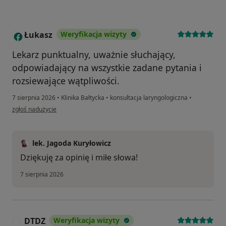
Łukasz
Weryfikacja wizyty
Ł
Lekarz punktualny, uważnie słuchający,
odpowiadający na wszystkie zadane pytania i
rozsiewające wątpliwości.
7 sierpnia 2026
•
Klinika Bałtycka
•
konsultacja laryngologiczna
•
w opinii użytkownika Łukasz
zgłoś nadużycie
lek. Jagoda Kuryłowicz
Dziękuję za opinię i miłe słowa!
7 sierpnia 2026
DTDZ
Weryfikacja wizyty
D