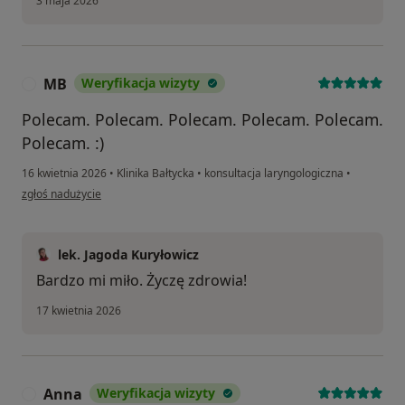
3 maja 2026
MB
Weryfikacja wizyty
M
Polecam. Polecam. Polecam. Polecam. Polecam.
Polecam. :)
16 kwietnia 2026
•
Klinika Bałtycka
•
konsultacja laryngologiczna
•
w opinii użytkownika MB
zgłoś nadużycie
lek. Jagoda Kuryłowicz
Bardzo mi miło. Życzę zdrowia!
17 kwietnia 2026
Anna
Weryfikacja wizyty
A