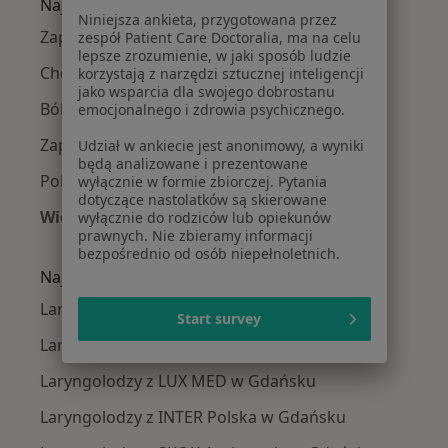
Najczęście leczone choroby
Niniejsza ankieta, przygotowana przez
Zapalenie ucha w Gdańsku
zespół Patient Care Doctoralia, ma na celu
lepsze zrozumienie, w jaki sposób ludzie
Choroby laryngologiczne w Gdańsku
korzystają z narzędzi sztucznej inteligencji
jako wsparcia dla swojego dobrostanu
Ból zatok w Gdańsku
emocjonalnego i zdrowia psychicznego.
Zapalenie zatok w Gdańsku
Udział w ankiecie jest anonimowy, a wyniki
będą analizowane i prezentowane
Polipy nosa w Gdańsku
wyłącznie w formie zbiorczej. Pytania
dotyczące nastolatków są skierowane
Więcej (15)
wyłącznie do rodziców lub opiekunów
prawnych. Nie zbieramy informacji
Więcej w kategorii: Najczęście leczone chorob
bezpośrednio od osób niepełnoletnich.
Najpopularniejsze ubezpieczenia
Laryngolodzy z Medicover w Gdańsku
Start survey
Laryngolodzy z Allianz w Gdańsku
Laryngolodzy z LUX MED w Gdańsku
Laryngolodzy z INTER Polska w Gdańsku