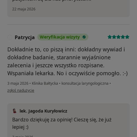
22 maja 2026
Patrycja
Weryfikacja wizyty
P
Dokładnie to, co piszą inni: dokładny wywiad i
dokładne badanie, starannie wyjaśnione
zalecenia i jeszcze wszystko rozpisane.
Wspaniała lekarka. No i oczywiście pomogło. :-)
3 maja 2026
•
Klinika Bałtycka
•
konsultacja laryngologiczna
•
w opinii użytkownika Patrycja
zgłoś nadużycie
lek. Jagoda Kuryłowicz
Bardzo dziękuję za opinię! Cieszę się, że już
lepiej :)