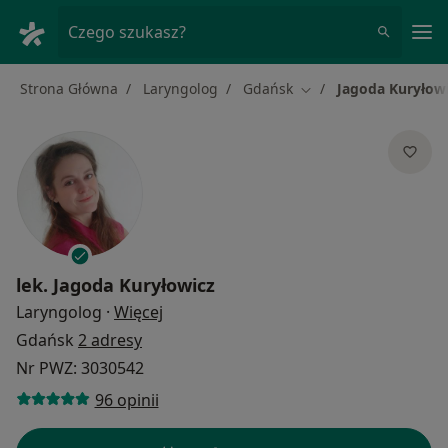
Me
Czego szukasz?
Strona Główna
Laryngolog
Gdańsk
Jagoda Kuryłow
Zmień miasto
lek.
Jagoda Kuryłowicz
O specjalizacjach
Laryngolog
·
Więcej
Gdańsk
2 adresy
Nr PWZ: 3030542
96 opinii