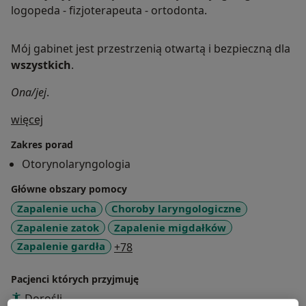
logopeda - fizjoterapeuta - ortodonta.
Mój gabinet jest przestrzenią otwartą i bezpieczną dla
wszystkich
.
Ona/jej
.
O mnie
więcej
Zakres porad
Otorynolaryngologia
Główne obszary pomocy
Zapalenie ucha
Choroby laryngologiczne
Zapalenie zatok
Zapalenie migdałków
a11y_sr_more_diseases
Zapalenie gardła
+78
Pacjenci których przyjmuję
Dorośli