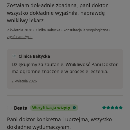
Zostałam dokładnie zbadana, pani doktor
wszystko dokładnie wyjaśniła, naprawdę
wnikliwy lekarz.
2 kwietnia 2026
•
Klinika Bałtycka
•
konsultacja laryngologiczna
•
w opinii użytkownika Ania
zgłoś nadużycie
Clinica Bałtycka
Dziękujemy za zaufanie. Wnikliwość Pani Doktor
ma ogromne znaczenie w procesie leczenia.
2 kwietnia 2026
Beata
Weryfikacja wizyty
B
Pani doktor konkretna i uprzejma, wszystko
dokładnie wytłumaczyłam.