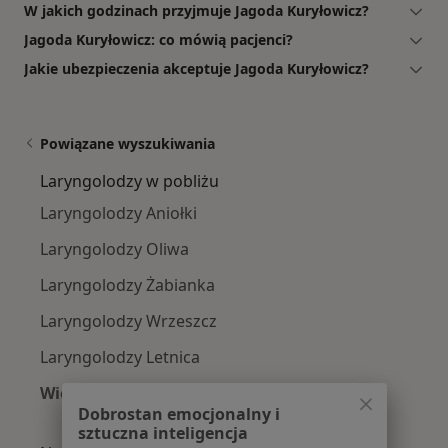
W jakich godzinach przyjmuje Jagoda Kuryłowicz?
Jagoda Kuryłowicz: co mówią pacjenci?
Jakie ubezpieczenia akceptuje Jagoda Kuryłowicz?
Powiązane wyszukiwania
Laryngolodzy w pobliżu
Laryngolodzy Aniołki
Laryngolodzy Oliwa
Laryngolodzy Żabianka
Laryngolodzy Wrzeszcz
Laryngolodzy Letnica
Więcej (8)
Dobrostan emocjonalny i
Więcej w kategorii: Laryngolodzy w pobliżu
sztuczna inteligencja