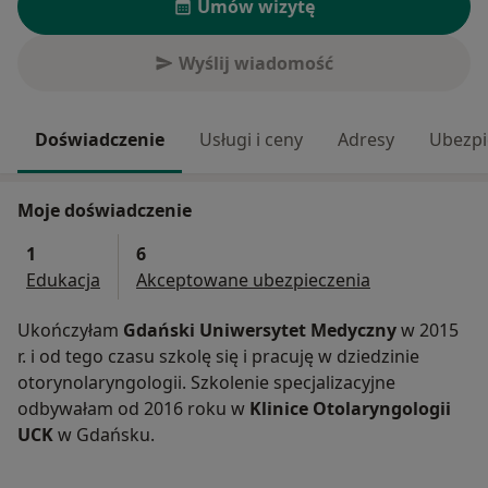
Umów wizytę
Wyślij wiadomość
Doświadczenie
Usługi i ceny
Adresy
Ubezpi
Moje doświadczenie
1
6
Edukacja
Akceptowane ubezpieczenia
Ukończyłam
Gdański Uniwersytet Medyczny
w 2015
r. i od tego czasu szkolę się i pracuję w dziedzinie
otorynolaryngologii. Szkolenie specjalizacyjne
odbywałam od 2016 roku w
Klinice Otolaryngologii
UCK
w Gdańsku.