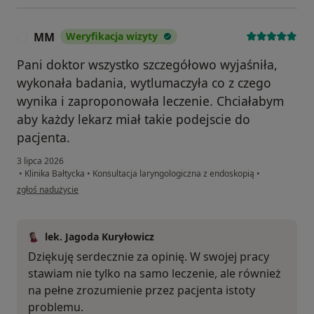
MM
Weryfikacja wizyty
M
Pani doktor wszystko szczegółowo wyjaśniła,
wykonała badania, wytlumaczyła co z czego
wynika i zaproponowała leczenie. Chciałabym
aby każdy lekarz miał takie podejscie do
pacjenta.
3 lipca 2026
•
Klinika Bałtycka
•
Konsultacja laryngologiczna z endoskopią
•
w opinii użytkownika MM
zgłoś nadużycie
lek. Jagoda Kuryłowicz
Dziękuję serdecznie za opinię. W swojej pracy
stawiam nie tylko na samo leczenie, ale również
na pełne zrozumienie przez pacjenta istoty
problemu.