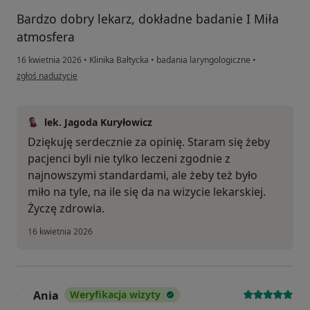
Bardzo dobry lekarz, dokładne badanie I Miła
atmosfera
16 kwietnia 2026
•
Klinika Bałtycka
•
badania laryngologiczne
•
w opinii użytkownika Anna
zgłoś nadużycie
lek. Jagoda Kuryłowicz
Dziękuję serdecznie za opinię. Staram się żeby
pacjenci byli nie tylko leczeni zgodnie z
najnowszymi standardami, ale żeby też było
miło na tyle, na ile się da na wizycie lekarskiej.
Życzę zdrowia.
16 kwietnia 2026
Ania
Weryfikacja wizyty
A