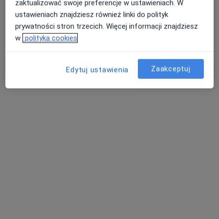
zaktualizować swoje preferencje w ustawieniach. W
Drzymały 1, Szczytno
•
Mapa
ustawieniach znajdziesz również linki do polityk
Brak dostępnych specjalistów z wolnymi terminami w tym centrum medycznym.
prywatności stron trzecich. Więcej informacji znajdziesz
w
polityka cookies
Pokaż profil
Zaakceptuj
Edytuj ustawienia
lek. Adam Nagajewski
·
Więcej
Internista, Kardiolog
Skłoddowskiej-Curie 12, Szczytno
•
Mapa
Poradnia Kardiologiczna
Specjalista nie oferuje umawiania online pod tym adresem.