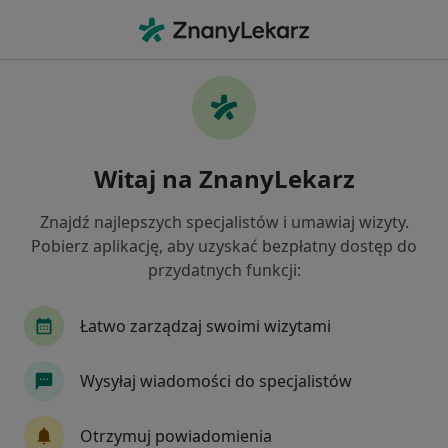
Me
Internista • Świętajno, warmińsko-mazurskie
Filtry
Ubezpieczenie
Mapa
Polecani interniści w Świętajnie
Witaj na ZnanyLekarz
Jak działają wyniki wyszukiwania
Znajdź najlepszych specjalistów i umawiaj wizyty.
Pobierz aplikację, aby uzyskać bezpłatny dostęp do
Wybierz swoje ubezpieczenie
przydatnych funkcji:
Łatwo zarządzaj swoimi wizytami
Wysyłaj wiadomości do specjalistów
Otrzymuj powiadomienia