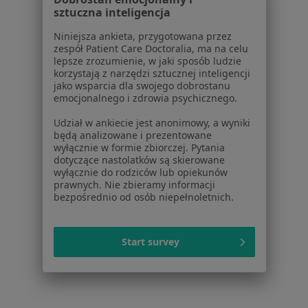
Interniści w Biskupcu
sztuczna inteligencja
Interniści w Barczewie
Niniejsza ankieta, przygotowana przez
zespół Patient Care Doctoralia, ma na celu
Więcej (10)
lepsze zrozumienie, w jaki sposób ludzie
korzystają z narzędzi sztucznej inteligencji
Więcej w kategorii: W pobliżu Świętajna
jako wsparcia dla swojego dobrostanu
emocjonalnego i zdrowia psychicznego.
Strona Główna
Internista
Świętajno
Zmień miasto
Udział w ankiecie jest anonimowy, a wyniki
będą analizowane i prezentowane
wyłącznie w formie zbiorczej. Pytania
dotyczące nastolatków są skierowane
wyłącznie do rodziców lub opiekunów
prawnych. Nie zbieramy informacji
bezpośrednio od osób niepełnoletnich.
Serwis
Start survey
Regulamin
Polityka prywatności pacjentów
Polityka prywatności profesjonalistów
Polityka prywatności dla profesjonalistów, których