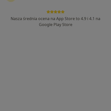
dr hab. n. med. Marcin Straburzyński
·
Więcej
Lekarz rodzinny
Nasza średnia ocena na App Store to 4.9 i 4.1 na
24 opinie
Google Play Store
Orzyny 32, Szczytno
•
Mapa
Przychodnia Lekarska Elmed
Specjalista nie oferuje umawiania online pod tym adresem.
Poproś o wizytę
Świat Zdrowia Centrum Medyczne