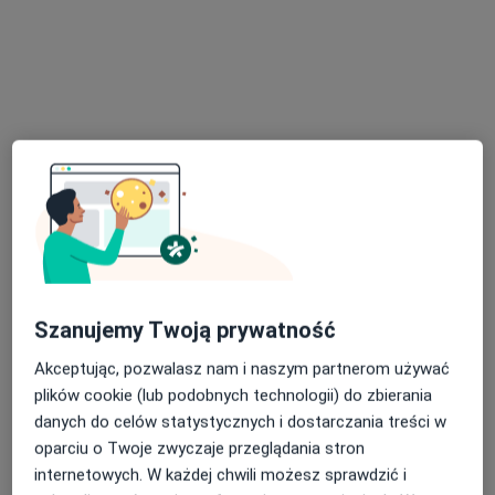
·
Więcej
Interna, Chirurgia, Medycyna rodzinna
Gnieźnieńska 2, Szczytno
•
Mapa
Konsultacja internistyczna
Brak dostępnych specjalistów z wolnymi terminami w tym centrum medycznym.
Pokaż profil
Szanujemy Twoją prywatność
Akceptując, pozwalasz nam i naszym partnerom używać
plików cookie (lub podobnych technologii) do zbierania
Świat Zdrowia Centrum Medyczne
danych do celów statystycznych i dostarczania treści w
(Elmed) ul. Drzymały 1, Szczytno
oparciu o Twoje zwyczaje przeglądania stron
internetowych. W każdej chwili możesz sprawdzić i
·
Więcej
Interna, Psychiatria, Ortopedia