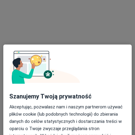
Robert Adam Klocek
Internista
Stargardzka 39a /4, Choszczno
•
Mapa
ISPL Robert Adam Klocek
Konsultacja internistyczna
Brak ceny
Specjalista nie oferuje umawiania online pod tym adresem.
Poproś o wizytę
Szanujemy Twoją prywatność
Akceptując, pozwalasz nam i naszym partnerom używać
plików cookie (lub podobnych technologii) do zbierania
danych do celów statystycznych i dostarczania treści w
oparciu o Twoje zwyczaje przeglądania stron