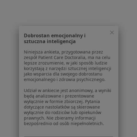
W pobliżu Pełczyc
Interniści w Gorzowie Wielkopolskim
Interniści w Stargardzie
Dobrostan emocjonalny i
Interniści w Barlinku
sztuczna inteligencja
Interniści w Drezdenku
Niniejsza ankieta, przygotowana przez
Interniści w Myśliborzu
zespół Patient Care Doctoralia, ma na celu
lepsze zrozumienie, w jaki sposób ludzie
Więcej (13)
korzystają z narzędzi sztucznej inteligencji
jako wsparcia dla swojego dobrostanu
Więcej w kategorii: W pobliżu Pełczyc
emocjonalnego i zdrowia psychicznego.
Udział w ankiecie jest anonimowy, a wyniki
będą analizowane i prezentowane
Strona Główna
Internista
Pełczyce
Zmień miasto
wyłącznie w formie zbiorczej. Pytania
dotyczące nastolatków są skierowane
wyłącznie do rodziców lub opiekunów
prawnych. Nie zbieramy informacji
bezpośrednio od osób niepełnoletnich.