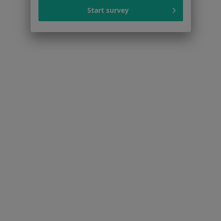
Serwis
Start survey
Regulamin
Polityka prywatności pacjentów
Polityka prywatności profesjonalistów
Polityka prywatności dla profesjonalistów, których
dane pozyskaliśmy samodzielnie
Polityka cookies
Jak działają wyniki wyszukiwania
Dostępność
O nas
Praca
Rekrutujemy!
Partnerzy
Centrum prasowe
Kontakt
Dla pacjentów
Lekarze
Placówki medyczne