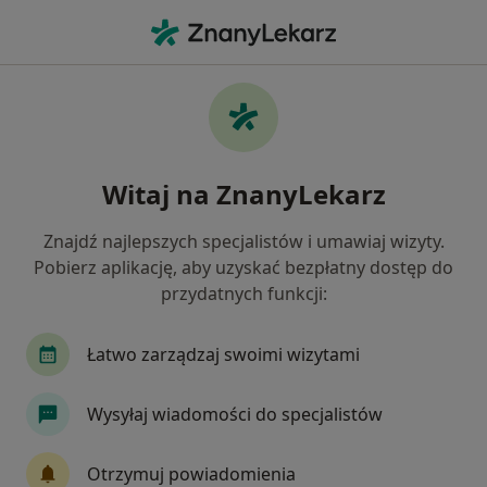
Me
Internista • Pełczyce, zachodniopomorskie
Filtry
Ubezpieczenie
Mapa
Polecani interniści w Pełczycach
Witaj na ZnanyLekarz
Jak działają wyniki wyszukiwania
Znajdź najlepszych specjalistów i umawiaj wizyty.
Pobierz aplikację, aby uzyskać bezpłatny dostęp do
Wybierz swoje ubezpieczenie
przydatnych funkcji:
Łatwo zarządzaj swoimi wizytami
Wysyłaj wiadomości do specjalistów
Otrzymuj powiadomienia