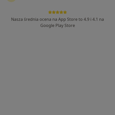
dr Tomasz Urbanik
·
Więcej
Internista, Kardiolog
Nasza średnia ocena na App Store to 4.9 i 4.1 na
296 opinii
Google Play Store
Adres
Online 1
Online 2
Szpitalna 10, Barlinek
•
Mapa
Szpital Barlinek Sp. z o.o.
Specjalista nie oferuje umawiania online pod tym adresem.
Poproś o wizytę