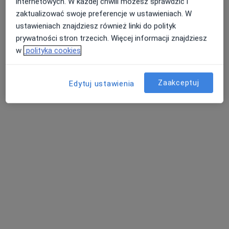
internetowych. W każdej chwili możesz sprawdzić i
Iwona Beata Jancewicz
zaktualizować swoje preferencje w ustawieniach. W
Internista
ustawieniach znajdziesz również linki do polityk
prywatności stron trzecich. Więcej informacji znajdziesz
Niedziałkowskiego 4A, Choszczno
•
Mapa
w
polityka cookies
Samodzielny Publiczny Zakład Opieki Zdrowotnej w Choszcznie
Konsultacja internistyczna
Brak ceny
Zaakceptuj
Specjalista nie oferuje umawiania online pod tym adresem.
Edytuj ustawienia
Poproś o wizytę
lek. Aleksandra Buchajczyk