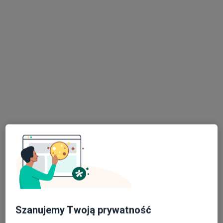
lek. Jacek Szczupak
·
Więcej
Internista, Endokrynolog, Diabetolog
136 opinii
Generała Jakuba Jasińskiego 20, Przemyśl
•
Mapa
BOMI Medicine & Beauty
Konsultacja internistyczna
250 zł
Specjalista nie oferuje umawiania online pod tym adresem.
Poproś o wizytę
Szanujemy Twoją prywatność
lek. Maciej Sługocki