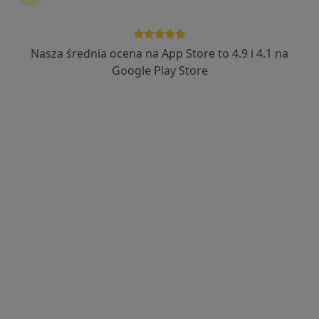
59 opinii
Adres
Online
Nasza średnia ocena na App Store to 4.9 i 4.1 na
Google Play Store
Artura Grottgera 4, Przemyśl
•
Mapa
Gabinet Lekarski
USG
Brak ceny
Specjalista nie oferuje umawiania online pod tym adresem.
Poproś o wizytę