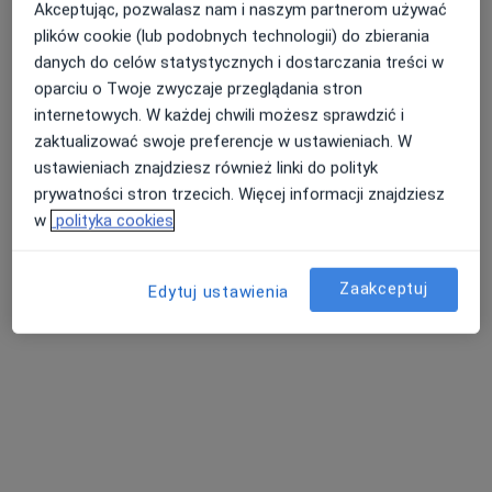
Akceptując, pozwalasz nam i naszym partnerom używać
·
Więcej
Internista, Nefrolog
plików cookie (lub podobnych technologii) do zbierania
50 opinii
danych do celów statystycznych i dostarczania treści w
oparciu o Twoje zwyczaje przeglądania stron
Generała Józefa Bema 6, Przemyśl
•
Mapa
internetowych. W każdej chwili możesz sprawdzić i
Specjalistyczny Gabinet Nefrologiczny USG NefroGabinet Maciej Sługocki
zaktualizować swoje preferencje w ustawieniach. W
Konsultacja + USG jamy brzusznej
350 zł
ustawieniach znajdziesz również linki do polityk
Specjalista nie oferuje umawiania online pod tym adresem.
prywatności stron trzecich. Więcej informacji znajdziesz
w
polityka cookies
Poproś o wizytę
Zaakceptuj
Edytuj ustawienia
lek. Jacek Gąska