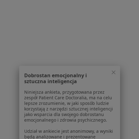
Konsultacja internistyczna
Brak ceny
Specjalista nie oferuje umawiania online pod tym adresem.
Poproś o wizytę
1
2
3
4
5
6
Powiązane wyszukiwania
|
Oferty pracy - Internista
W pobliżu Kaszyc
Dobrostan emocjonalny i
sztuczna inteligencja
Interniści w Przemyślu
Niniejsza ankieta, przygotowana przez
Interniści w Jarosławiu
zespół Patient Care Doctoralia, ma na celu
lepsze zrozumienie, w jaki sposób ludzie
Interniści w Łańcucie
korzystają z narzędzi sztucznej inteligencji
jako wsparcia dla swojego dobrostanu
Interniści w Leżajsku
emocjonalnego i zdrowia psychicznego.
Interniści w Lubaczowie
Udział w ankiecie jest anonimowy, a wyniki
będą analizowane i prezentowane