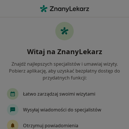
Me
Internista • Kaszyce, podkarpackie
Filtry
Mapa
Polecani interniści w Kaszycach
Witaj na ZnanyLekarz
Jak działają wyniki wyszukiwania
Znajdź najlepszych specjalistów i umawiaj wizyty.
Pobierz aplikację, aby uzyskać bezpłatny dostęp do
przydatnych funkcji:
Łatwo zarządzaj swoimi wizytami
Wysyłaj wiadomości do specjalistów
lek. Krzysztof Oponowicz
·
Więcej
Internista, Onkolog, Biegły sądowy
Otrzymuj powiadomienia