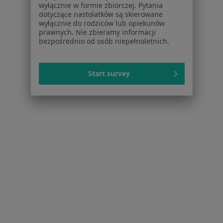
Więcej (14)
wyłącznie w formie zbiorczej. Pytania
Więcej w kategorii: W pobliżu Kaszyc
dotyczące nastolatków są skierowane
wyłącznie do rodziców lub opiekunów
prawnych. Nie zbieramy informacji
bezpośrednio od osób niepełnoletnich.
Strona Główna
Internista
Kaszyce
Zmień miasto
Start survey
Serwis
Regulamin
Polityka prywatności pacjentów
Polityka prywatności profesjonalistów
Polityka prywatności dla profesjonalistów, których
dane pozyskaliśmy samodzielnie
Polityka cookies
Jak działają wyniki wyszukiwania
Dostępność