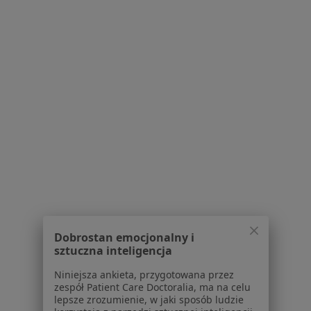
Elena Pękalska
Internista
Czerwona Góra 10, Chęciny
•
Mapa
Gabinet lekarski
Konsultacja internistyczna
Brak ceny
Specjalista nie oferuje umawiania online pod tym adresem.
Poproś o wizytę
Dobrostan emocjonalny i
sztuczna inteligencja
Niniejsza ankieta, przygotowana przez
zespół Patient Care Doctoralia, ma na celu
lepsze zrozumienie, w jaki sposób ludzie