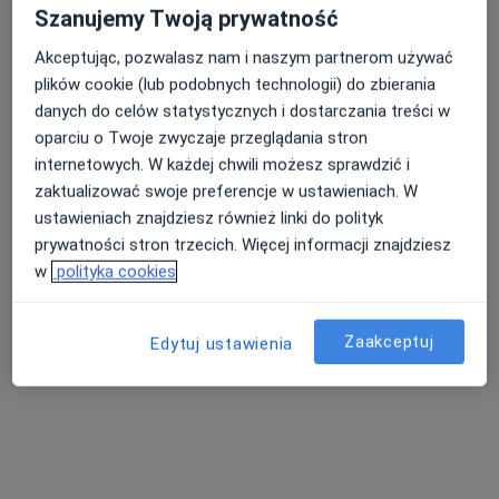
Szanujemy Twoją prywatność
Akceptując, pozwalasz nam i naszym partnerom używać
plików cookie (lub podobnych technologii) do zbierania
danych do celów statystycznych i dostarczania treści w
oparciu o Twoje zwyczaje przeglądania stron
internetowych. W każdej chwili możesz sprawdzić i
zaktualizować swoje preferencje w ustawieniach. W
dr n. med. Jarosław Kossak
ustawieniach znajdziesz również linki do polityk
·
Więcej
Internista, Kardiolog
prywatności stron trzecich. Więcej informacji znajdziesz
206 opinii
w
polityka cookies
Zagórska 20/25a, Kielce
•
Mapa
Prywatny Gabinet Kardiologiczny dr Jarosław Kossak
Zaakceptuj
Edytuj ustawienia
Konsultacja internistyczna
200 zł
Specjalista nie oferuje umawiania online pod tym adresem.
Poproś o wizytę