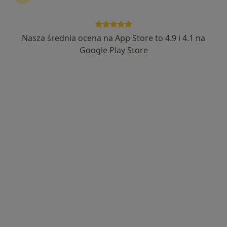
·
Więcej
Internista, Diabetolog, Lekarz rodzinny
233 opinie
Nasza średnia ocena na App Store to 4.9 i 4.1 na
Adres
Online
Google Play Store
Leona Skibińskiego 4, Kielce
•
Mapa
Indywidualna Specjalistyczna Praktyka Lekarska Magdalena Dolecka-Ślusarczyk
Konsultacja internistyczna
250 zł
Specjalista nie oferuje umawiania online pod tym adresem.
Poproś o wizytę
Dostępni specjaliści
Specjaliści znajdują się poza Chęciny, świętokrzyskie,
w obszarach bliskich Twojemu wyszukiwaniu.