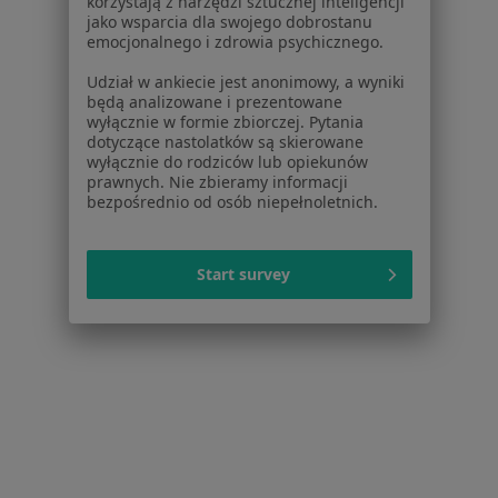
korzystają z narzędzi sztucznej inteligencji
jako wsparcia dla swojego dobrostanu
emocjonalnego i zdrowia psychicznego.
Udział w ankiecie jest anonimowy, a wyniki
będą analizowane i prezentowane
Jacek Paweł Lesiak
wyłącznie w formie zbiorczej. Pytania
dotyczące nastolatków są skierowane
Internista
wyłącznie do rodziców lub opiekunów
prawnych. Nie zbieramy informacji
Os. Północ 89, Chęciny
•
Mapa
bezpośrednio od osób niepełnoletnich.
Specjalistyczny Gabinet Lekarski "nukles" Jacek Lesiak
Specjalista nie oferuje umawiania online pod tym adresem.
Start survey
Poproś o wizytę