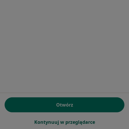
Oddział Chorób Wewnętrznych - Szpital im. Św. Rafała
Specjalista nie oferuje umawiania online pod tym adresem.
Poproś o wizytę
Kinga Monika Foltyn-Stępień
Internista
Otwórz
ul. Czerwona Góra 10, Chęciny
•
Mapa
Szpital im. św. Rafała w Chęcinach
Specjalista nie oferuje umawiania online pod tym adresem.
Kontynuuj w przeglądarce