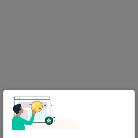
dr hab. n. med., prof. uczelni Marzena
Wątek
·
Więcej
Internista, Hematolog, Transplantolog
109 opinii
Wojska Polskiego 65a lokal 39, Kielce
•
Mapa
DELTA-MEDICAL
Konsultacja hematologiczna
300 zł
Specjalista nie oferuje umawiania online pod tym adresem.
Poproś o wizytę