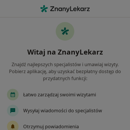
Me
Internista • Chęciny, świętokrzyskie
Filtry
Mapa
Polecani interniści w Chęcinach
Witaj na ZnanyLekarz
Jak działają wyniki wyszukiwania
Znajdź najlepszych specjalistów i umawiaj wizyty.
Pobierz aplikację, aby uzyskać bezpłatny dostęp do
przydatnych funkcji:
Łatwo zarządzaj swoimi wizytami
Wysyłaj wiadomości do specjalistów
Bezpieczne płatności
dr n. med. Magdalena Dolecka-Ślusarczyk
Otrzymuj powiadomienia