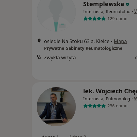
Stemplewska
·
W
Internista, Reumatolog
129 opinii
osiedle Na Stoku 63 a, Kielce
•
Mapa
Prywatne Gabinety Reumatologiczne
Zwykła wizyta
lek. Wojciech Chę
·
W
Internista, Pulmonolog
236 opinii