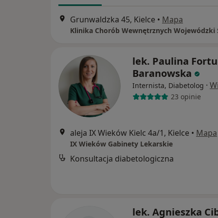
Grunwaldzka 45, Kielce
•
Mapa
lek. Paulina Fort
Baranowska
·
Wi
Internista, Diabetolog
23 opinie
aleja IX Wieków Kielc 4a/1, Kielce
•
Mapa
IX Wieków Gabinety Lekarskie
Konsultacja diabetologiczna
lek. Agnieszka Ci