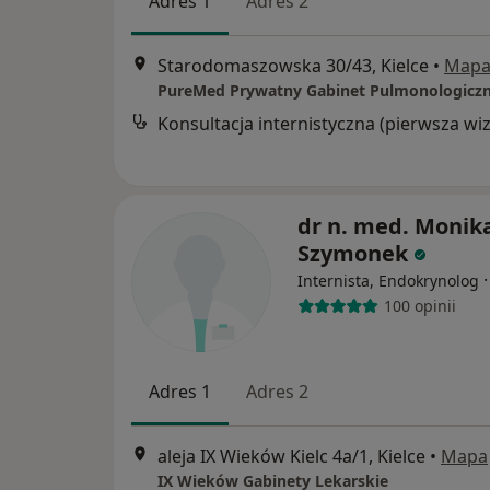
Adres 1
Adres 2
Starodomaszowska 30/43, Kielce
•
Map
dr n. med. Monik
Szymonek
Internista, Endokrynolog
100 opinii
Adres 1
Adres 2
aleja IX Wieków Kielc 4a/1, Kielce
•
Mapa
IX Wieków Gabinety Lekarskie