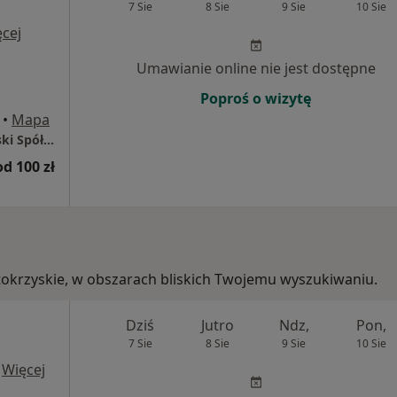
7 Sie
8 Sie
9 Sie
10 Sie
cej
Umawianie online nie jest dostępne
Poproś o wizytę
•
Mapa
PROMED ENDOSKOPIA Brodowski Chałubiński Spółka Partnerska Lekarzy
od 100 zł
ętokrzyskie, w obszarach bliskich Twojemu wyszukiwaniu.
Dziś
Jutro
Ndz,
Pon,
7 Sie
8 Sie
9 Sie
10 Sie
·
Więcej