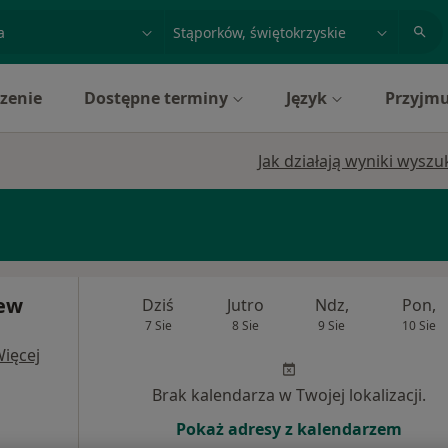
acja, badanie lub nazwisko
miasto lub dzielnica
zenie
Dostępne terminy
Język
Przyjmu
Jak działają wyniki wysz
iew
Dziś
Jutro
Ndz,
Pon,
7 Sie
8 Sie
9 Sie
10 Sie
ięcej
Brak kalendarza w Twojej lokalizacji.
Pokaż adresy z kalendarzem