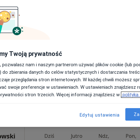
Dziś
Jutro
Ndz,
Pon,
my Twoją prywatność
7 Sie
8 Sie
9 Sie
10 Sie
ięcej
, pozwalasz nam i naszym partnerom używać plików cookie (lub p
) do zbierania danych do celów statystycznych i dostarczania treśc
Umawianie online nie jest dostępne
zaje przeglądania stron internetowych. W każdej chwili możesz spr
Poproś o wizytę
wać swoje preferencje w ustawieniach. W ustawieniach znajdziesz ró
prywatności stron trzecich. Więcej informacji znajdziesz w
polityka
Indywidualna Praktyka Lekarska Renata Pejas-Dulewicz
rak ceny
Za
Edytuj ustawienia
owski
Dziś
Jutro
Ndz,
Pon,