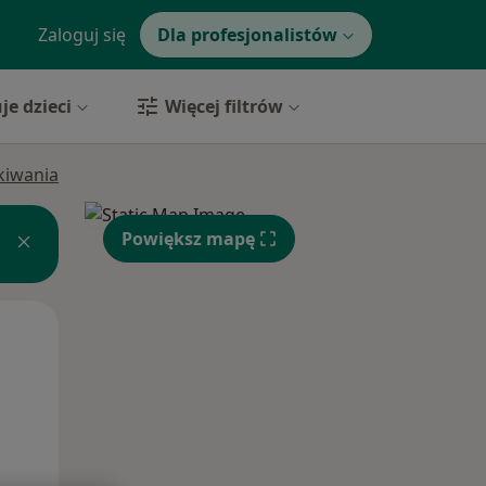
Zaloguj się
Dla profesjonalistów
je dzieci
Więcej filtrów
ukiwania
Powiększ mapę
Wt,
Śr,
Czw,
11 Sie
12 Sie
13 Sie