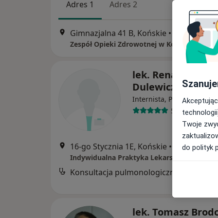
Adres 1
Adres 2
Gimnazjalna 41 B, Końskie
•
Mapa
Zespół Opieki Zdrowotnej w Końskich
lek. Renata Pejas-
Szanuje
Dulewicz
·
W
Internista, Pulmonolog
Akceptując
59 opinii
technologii
Twoje zwyc
zaktualizo
16-go Stycznia 1E, Końskie
•
Mapa
do polityk 
Konsultacja pulmonologiczna
B
lek. Tomasz Brod