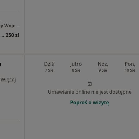
a
PureMed Prywatny Gabinet Pulmonologiczny Wojciech Chęć
Konsultacja internistyczna (pierwsza wizyta)
250 zł
a
Dziś
Jutro
Ndz,
Pon,
7 Sie
8 Sie
9 Sie
10 Sie
·
Więcej
Umawianie online nie jest dostępne
Poproś o wizytę