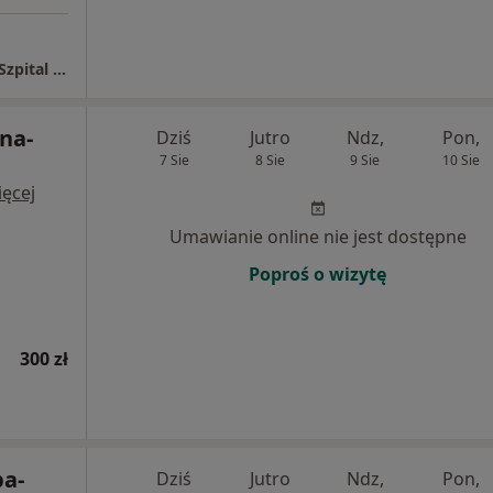
Klinika Chorób Wewnętrznych Wojewódzki Szpital Zespolony w Kielcach
una-
Dziś
Jutro
Ndz,
Pon,
7 Sie
8 Sie
9 Sie
10 Sie
ęcej
Umawianie online nie jest dostępne
Poproś o wizytę
300 zł
ba-
Dziś
Jutro
Ndz,
Pon,