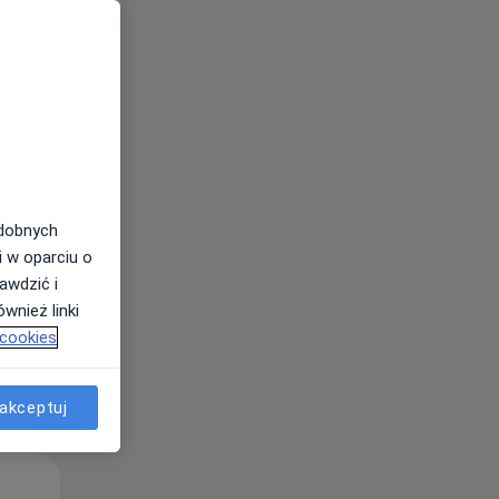
Wt,
Śr,
Czw,
11 Sie
12 Sie
13 Sie
odobnych
i w oparciu o
awdzić i
wnież linki
 cookies
akceptuj
Wt,
Śr,
Czw,