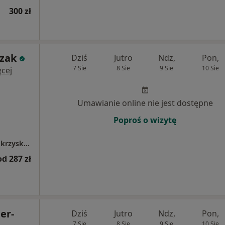
300 zł
czak
Dziś
Jutro
Ndz,
Pon,
7 Sie
8 Sie
9 Sie
10 Sie
cej
Umawianie online nie jest dostępne
Poproś o wizytę
Centrum Medyczne LUX MED Kielce - Świętokrzyska 20
od 287 zł
er-
Dziś
Jutro
Ndz,
Pon,
7 Sie
8 Sie
9 Sie
10 Sie