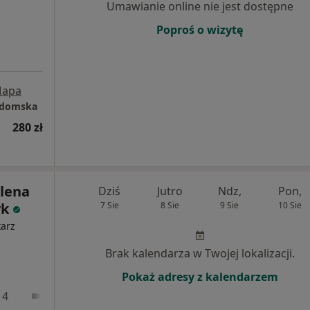
Umawianie online nie jest dostępne
Poproś o wizytę
apa
Radomska
280 zł
lena
Dziś
Jutro
Ndz,
Pon,
yk
7 Sie
8 Sie
9 Sie
10 Sie
karz
Brak kalendarza w Twojej lokalizacji.
Pokaż adresy z kalendarzem
 4
Online