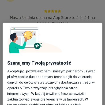
3 opinie
Grunwaldzka 7B, Bolesławiec
•
Mapa
Nasza średnia ocena na App Store to 4.9 i 4.1 na
Przychodnia Lekarz Domowy / Bolesławieckie Centrum Zdrowia
Google Play Store
Akceptuje LUX MED
Biopsja szpiku kostnego
150 zł
Specjalista nie oferuje umawiania online pod tym adresem.
Poproś o wizytę
Szanujemy Twoją prywatność
Akceptując, pozwalasz nam i naszym partnerom używać
plików cookie (lub podobnych technologii) do zbierania
danych do celów statystycznych i dostarczania treści w
oparciu o Twoje zwyczaje przeglądania stron
internetowych. W każdej chwili możesz sprawdzić i
zaktualizować swoje preferencje w ustawieniach. W