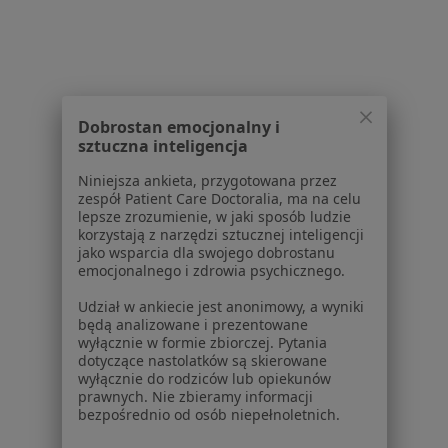
Choroby
Pomoc
Aplikacje mobilne
Blog dla pacjentów
Dobrostan emocjonalny i
Dla profesjonalistów
sztuczna inteligencja
Cennik
Niniejsza ankieta, przygotowana przez
Dla lekarzy
zespół Patient Care Doctoralia, ma na celu
Dla placówek medycznych
lepsze zrozumienie, w jaki sposób ludzie
korzystają z narzędzi sztucznej inteligencji
Noa Notes
nowość
jako wsparcia dla swojego dobrostanu
Baza wiedzy
emocjonalnego i zdrowia psychicznego.
Centrum Pomocy dla Specjalisty
Udział w ankiecie jest anonimowy, a wyniki
Kontakt
będą analizowane i prezentowane
ZnanyLekarz - Strona główna
wyłącznie w formie zbiorczej. Pytania
dotyczące nastolatków są skierowane
ZnanyLekarz Sp. z o.o.
wyłącznie do rodziców lub opiekunów
prawnych. Nie zbieramy informacji
ul. Kolejowa 5/7
bezpośrednio od osób niepełnoletnich.
01-217 Warszawa, Polska