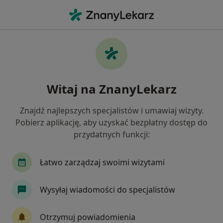
Me
Internista • Bolesławiec, dolnośląskie
Filtry
Ubezpieczenie:
LUX MED
20 polecanych internistów w Bolesławcu z
Witaj na ZnanyLekarz
LUX MED
Jak działają wyniki wyszukiwania
Znajdź najlepszych specjalistów i umawiaj wizyty.
Pobierz aplikację, aby uzyskać bezpłatny dostęp do
przydatnych funkcji:
Łatwo zarządzaj swoimi wizytami
Wysyłaj wiadomości do specjalistów
Ludmiła Gawron
Otrzymuj powiadomienia
Internista, Hematolog