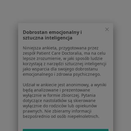
lek. Łukasz Kunaszewski
·
Więcej
Lekarz rodzinny
2 opinie
Dobrostan emocjonalny i
Różyckiego 2C, Mysłowice
•
Mapa
sztuczna inteligencja
Niepubliczny Zakład Opieki Zdrowotnej "Zdrowie"
Niniejsza ankieta, przygotowana przez
Akceptuje NFZ
zespół Patient Care Doctoralia, ma na celu
lepsze zrozumienie, w jaki sposób ludzie
Konsultacja lekarza rodzinnego
Brak ceny
korzystają z narzędzi sztucznej inteligencji
Specjalista nie oferuje umawiania online pod tym adresem.
jako wsparcia dla swojego dobrostanu
emocjonalnego i zdrowia psychicznego.
Poproś o wizytę
Udział w ankiecie jest anonimowy, a wyniki
będą analizowane i prezentowane
wyłącznie w formie zbiorczej. Pytania
dotyczące nastolatków są skierowane
wyłącznie do rodziców lub opiekunów
Powiązane wyszukiwania
prawnych. Nie zbieramy informacji
bezpośrednio od osób niepełnoletnich.
Najczęście leczone choroby
Nadciśnienie tętnicze Będzin