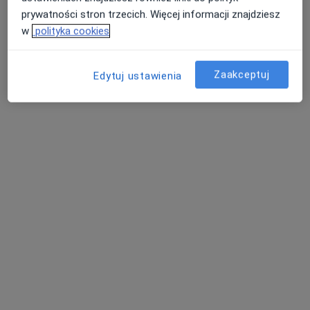
prywatności stron trzecich. Więcej informacji znajdziesz
w
polityka cookies
Zaakceptuj
Edytuj ustawienia
lek. Piotr Sajdak
·
Więcej
Lekarz pierwszego kontaktu
3 opinie
Ignacego Paderewskiego 63 POZ, Katowice
•
Mapa
Hygge Clinic
Akceptuje NFZ
Konsultacja lekarza rodzinnego (NFZ)
Darmowa usługa
Specjalista nie oferuje umawiania online pod tym adresem.
Poproś o wizytę