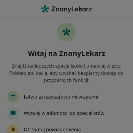
Me
Internista • Będzin, śląskie
Filtry
Ubezpieczenie:
NFZ
20 polecanych internistów w Będzinie z NFZ
Witaj na ZnanyLekarz
Jak działają wyniki wyszukiwania
Znajdź najlepszych specjalistów i umawiaj wizyty.
Pobierz aplikację, aby uzyskać bezpłatny dostęp do
przydatnych funkcji:
Łatwo zarządzaj swoimi wizytami
Wysyłaj wiadomości do specjalistów
Hygge Clinic
·
Więcej
Interna, Kardiologia, Laryngologia
Otrzymuj powiadomienia