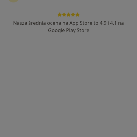
2053 opinie
Adres 1
Adres 2
Nasza średnia ocena na App Store to 4.9 i 4.1 na
Google Play Store
Ignacego Paderewskiego 63 POZ, Katowice
•
Mapa
Konsultacja internistyczna
Brak dostępnych specjalistów z wolnymi terminami w tym centrum medycznym.
Pokaż profil
Galeria Zdrowia NOVAMED POZ