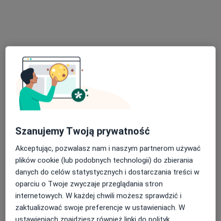
lek. Aleksandra Cichomska-Bucholc
Lekarz rodzinny, Lekarz pierwszego kontaktu
Gawronów 6 POZ, Katowice
•
Mapa
Centrum Opieki Medycznej OLKMED
Akceptuje NFZ
Szanujemy Twoją prywatność
Konsultacja internistyczna (NFZ)
Darmowa usługa
Specjalista nie oferuje umawiania online pod tym adresem.
Akceptując, pozwalasz nam i naszym partnerom używać
plików cookie (lub podobnych technologii) do zbierania
Poproś o wizytę
danych do celów statystycznych i dostarczania treści w
oparciu o Twoje zwyczaje przeglądania stron
internetowych. W każdej chwili możesz sprawdzić i
zaktualizować swoje preferencje w ustawieniach. W
ustawieniach znajdziesz również linki do polityk