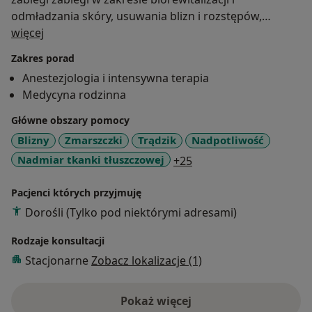
odmładzania skóry, usuwania blizn i rozstępów,
O mnie
usuwania przebarwień. Wykonuję zabiegi korygujące
więcej
owal twarzy, pobudzające produkcję naturalnego
Zakres porad
kolagenu.
Anestezjologia i intensywna terapia
Wykonuję także zabiegi mezoterapii igłowej, peelingi
Medycyna rodzinna
oraz toksynę botulinową.
Główne obszary pomocy
Przebyłam w zakresie wymienionych zabiegów szereg
Blizny
Zmarszczki
Trądzik
Nadpotliwość
szkoleń i kursów potwierdzonych certyfikatami.
a11y_sr_more_disease
Nadmiar tkanki tłuszczowej
+25
Ukończyłam studia na wydziale lekarskim Ślaskiego
Pacjenci których przyjmuję
Uniwersytetu Medycznego w Katowicach.
Dorośli (Tylko pod niektórymi adresami)
Obecnie w trakcie specjalizacji z anestezjologii i
intensywnej terapii.
Rodzaje konsultacji
Stacjonarne
Zobacz lokalizacje (1)
Pokaż więcej
o doświadczeniu