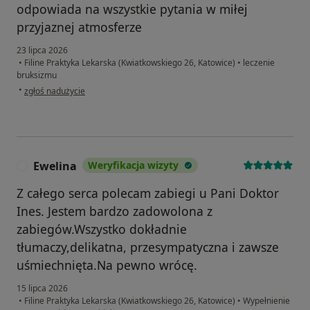
odpowiada na wszystkie pytania w miłej
przyjaznej atmosferze
23 lipca 2026
•
Filine Praktyka Lekarska (Kwiatkowskiego 26, Katowice)
•
leczenie
bruksizmu
w opinii użytkownika Jusi Brt
•
zgłoś nadużycie
Ewelina
Weryfikacja wizyty
E
Z całego serca polecam zabiegi u Pani Doktor
Ines. Jestem bardzo zadowolona z
zabiegów.Wszystko dokładnie
tłumaczy,delikatna, przesympatyczna i zawsze
uśmiechnięta.Na pewno wrócę.
15 lipca 2026
•
Filine Praktyka Lekarska (Kwiatkowskiego 26, Katowice)
•
Wypełnienie