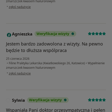
zmarszczek kwasem hialuronowym
w opinii użytkownika Ewelina
•
zgłoś nadużycie
Agnieszka
Weryfikacja wizyty
A
Jestem bardzo zadowolona z wizyty. Na pewno
będzie to dłuższa wspólpraca
25 czerwca 2026
•
Filine Praktyka Lekarska (Kwiatkowskiego 26, Katowice)
•
Wypełnienie
zmarszczek kwasem hialuronowym
w opinii użytkownika Agnieszka
•
zgłoś nadużycie
Sylwia
Weryfikacja wizyty
S
Wspaniała Pani doktor przesympatyczna i pełen