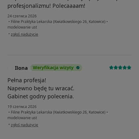
profesjonalizmu! Polecaaaam!
24 czerwca 2026
•
Filine Praktyka Lekarska (Kwiatkowskiego 26, Katowice)
•
modelowanie ust
w opinii użytkownika Sylwia
•
zgłoś nadużycie
Ilona
Weryfikacja wizyty
I
Pełna profesja!
Napewno będę tu wracać.
Gabinet godny polecenia.
19 czerwca 2026
•
Filine Praktyka Lekarska (Kwiatkowskiego 26, Katowice)
•
modelowanie ust
w opinii użytkownika Ilona
•
zgłoś nadużycie