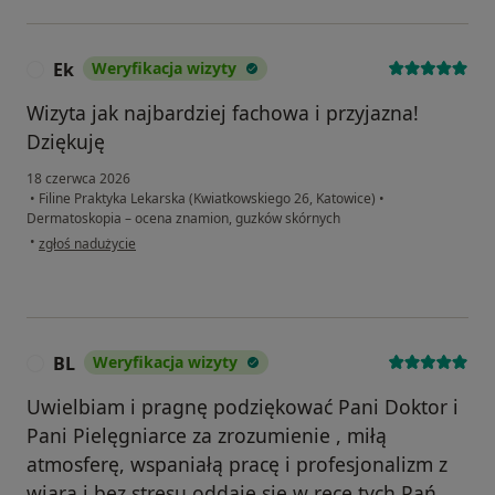
Ek
Weryfikacja wizyty
E
Wizyta jak najbardziej fachowa i przyjazna!
Dziękuję
18 czerwca 2026
•
Filine Praktyka Lekarska (Kwiatkowskiego 26, Katowice)
•
Dermatoskopia – ocena znamion, guzków skórnych
w opinii użytkownika Ek
•
zgłoś nadużycie
BL
Weryfikacja wizyty
B
Uwielbiam i pragnę podziękować Pani Doktor i
Pani Pielęgniarce za zrozumienie , miłą
atmosferę, wspaniałą pracę i profesjonalizm z
wiarą i bez stresu oddaję się w ręce tych Pań