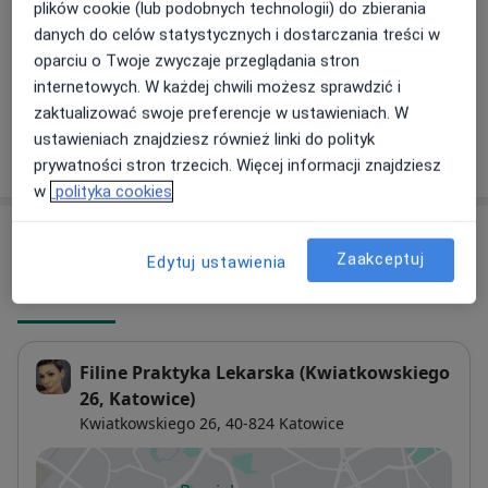
Usunięcie zmian skórnych
plików cookie (lub podobnych technologii) do zbierania
Umów wizytę
Od 100 zł
Szczegóły
danych do celów statystycznych i dostarczania treści w
oparciu o Twoje zwyczaje przeglądania stron
+ 23 usługi
internetowych. W każdej chwili możesz sprawdzić i
zaktualizować swoje preferencje w ustawieniach. W
ustawieniach znajdziesz również linki do polityk
W jaki sposób ustalane są ceny?
prywatności stron trzecich. Więcej informacji znajdziesz
w
polityka cookies
Adresy (2)
Zaakceptuj
Edytuj ustawienia
Adres 1
Adres 2
Filine Praktyka Lekarska (Kwiatkowskiego
26, Katowice)
Kwiatkowskiego 26,
40-824
Katowice