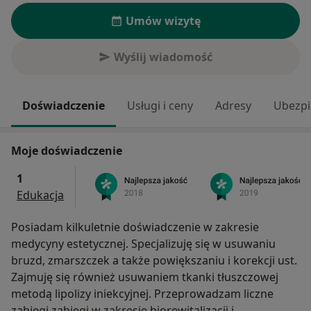
Umów wizytę
Wyślij wiadomość
Doświadczenie
Usługi i ceny
Adresy
Ubezpi
Moje doświadczenie
1
Edukacja
Posiadam kilkuletnie doświadczenie w zakresie
medycyny estetycznej. Specjalizuję się w usuwaniu
bruzd, zmarszczek a także powiększaniu i korekcji ust.
Zajmuję się również usuwaniem tkanki tłuszczowej
metodą lipolizy iniekcyjnej. Przeprowadzam liczne
zabiegi zabiegi w zakresie biorewitalizacji i