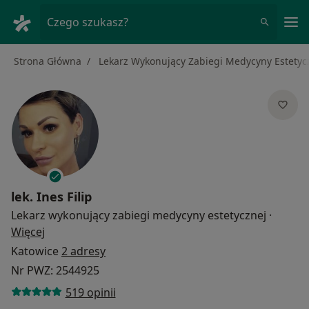
Me
Czego szukasz?
Strona Główna
Lekarz Wykonujący Zabiegi Medycyny Estetyc
lek.
Ines Filip
Lekarz wykonujący zabiegi medycyny estetycznej
·
O specjalizacjach
Więcej
Katowice
2 adresy
Nr PWZ: 2544925
519 opinii