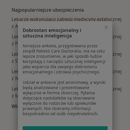
Najpopularniejsze ubezpieczenia
Lekarze wykonujący zabiegi medycyny estetycznej
z Allianz w Katowicach
Dobrostan emocjonalny i
sztuczna inteligencja
Lekarze wykonujący zabiegi medycyny estetycznej
z POLMED w Katowicach
Niniejsza ankieta, przygotowana przez
zespół Patient Care Doctoralia, ma na celu
Lekarze wykonujący zabiegi medycyny estetycznej
lepsze zrozumienie, w jaki sposób ludzie
z Signal Iduna w Katowicach
korzystają z narzędzi sztucznej inteligencji
jako wsparcia dla swojego dobrostanu
Lekarze wykonujący zabiegi medycyny estetycznej
emocjonalnego i zdrowia psychicznego.
z NFZ w Katowicach
Udział w ankiecie jest anonimowy, a wyniki
będą analizowane i prezentowane
Lekarze wykonujący zabiegi medycyny estetycznej
wyłącznie w formie zbiorczej. Pytania
z Medica Polska w Katowicach
dotyczące nastolatków są skierowane
wyłącznie do rodziców lub opiekunów
Więcej (10)
prawnych. Nie zbieramy informacji
Więcej w kategorii: Najpopularniejsze ubezpi
bezpośrednio od osób niepełnoletnich.