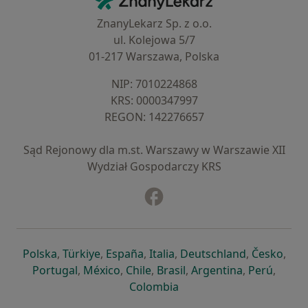
ZnanyLekarz Sp. z o.o.
ul. Kolejowa 5/7
01-217 Warszawa, Polska
NIP: ⁠7010224868
KRS: ⁠0000347997
REGON: ⁠142276657
Sąd Rejonowy dla m.st. Warszawy w Warszawie XII
Wydział Gospodarczy KRS
Facebook
otwiera się w nowej karcie
otwiera się w nowej karcie
otwiera się w nowej karcie
otwiera się w nowej karcie
otwiera się w nowej karci
otwiera się
otwi
Polska
,
Türkiye
,
España
,
Italia
,
Deutschland
,
Česko
,
otwiera się w nowej karcie
otwiera się w nowej karcie
otwiera się w nowej karcie
otwiera się w nowej kar
otwiera się 
otwier
Portugal
,
México
,
Chile
,
Brasil
,
Argentina
,
Perú
,
otwiera się w nowej karc
Colombia