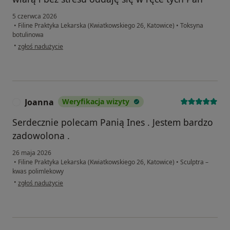
5 czerwca 2026
•
Filine Praktyka Lekarska (Kwiatkowskiego 26, Katowice)
•
Toksyna
botulinowa
w opinii użytkownika BL
•
zgłoś nadużycie
Joanna
Weryfikacja wizyty
J
Serdecznie polecam Panią Ines . Jestem bardzo
zadowolona .
26 maja 2026
•
Filine Praktyka Lekarska (Kwiatkowskiego 26, Katowice)
•
Sculptra –
kwas polimlekowy
w opinii użytkownika Joanna
•
zgłoś nadużycie