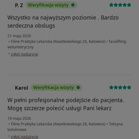
P. Z
Weryfikacja wizyty
P
Wszystko na najwyższym poziomie . Bardzo
serdeczna obslugs
21 maja 2026
•
Filine Praktyka Lekarska (Kwiatkowskiego 26, Katowice)
•
facelifting
wolumetryczny
w opinii użytkownika P. Z
•
zgłoś nadużycie
Karol
Weryfikacja wizyty
K
W pełni profesjonalne podejście do pacjenta.
Mogę szczerze polecić usługi Pani lekarz
19 maja 2026
•
Filine Praktyka Lekarska (Kwiatkowskiego 26, Katowice)
•
Toksyna
botulinowa
w opinii użytkownika Karol
•
zgłoś nadużycie