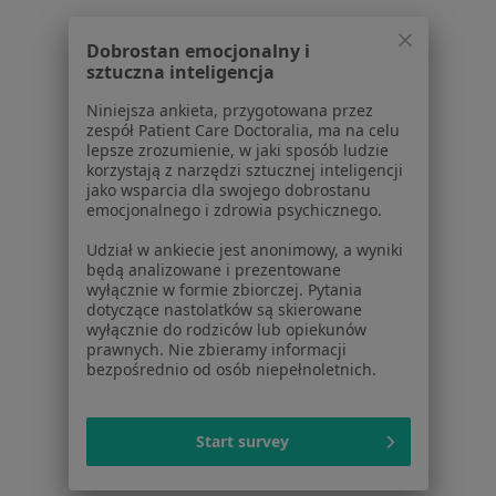
Dla pacjentów
Dobrostan emocjonalny i
sztuczna inteligencja
Lekarze
Placówki medyczne
Niniejsza ankieta, przygotowana przez
Pytania i odpowiedzi
zespół Patient Care Doctoralia, ma na celu
lepsze zrozumienie, w jaki sposób ludzie
Usługi i zabiegi
korzystają z narzędzi sztucznej inteligencji
Choroby
jako wsparcia dla swojego dobrostanu
Pomoc
emocjonalnego i zdrowia psychicznego.
Aplikacje mobilne
Udział w ankiecie jest anonimowy, a wyniki
Blog dla pacjentów
będą analizowane i prezentowane
wyłącznie w formie zbiorczej. Pytania
Dla profesjonalistów
dotyczące nastolatków są skierowane
wyłącznie do rodziców lub opiekunów
Cennik
prawnych. Nie zbieramy informacji
Dla lekarzy
bezpośrednio od osób niepełnoletnich.
Dla placówek medycznych
Noa Notes
nowość
Start survey
Baza wiedzy
Centrum Pomocy dla Specjalisty