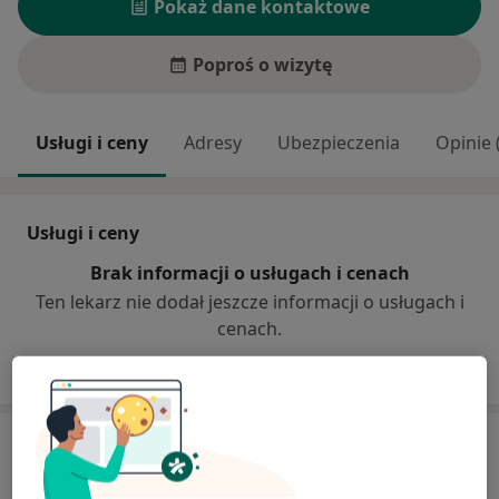
Pokaż dane kontaktowe
Poproś o wizytę
Usługi i ceny
Adresy
Ubezpieczenia
Opinie 
Usługi i ceny
Brak informacji o usługach i cenach
Ten lekarz nie dodał jeszcze informacji o usługach i
cenach.
Adres