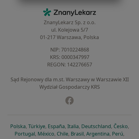
Kontakt
ZnanyLekarz - Strona główna
ZnanyLekarz Sp. z o.o.
ul. Kolejowa 5/7
01-217 Warszawa, Polska
NIP: ⁠7010224868
KRS: ⁠0000347997
REGON: ⁠142276657
Sąd Rejonowy dla m.st. Warszawy w Warszawie XII
Wydział Gospodarczy KRS
Facebook
otwiera się w nowej karcie
otwiera się w nowej karcie
otwiera się w nowej karcie
otwiera się w nowej karcie
otwiera się w nowej karci
otwiera się
otwi
Polska
,
Türkiye
,
España
,
Italia
,
Deutschland
,
Česko
,
otwiera się w nowej karcie
otwiera się w nowej karcie
otwiera się w nowej karcie
otwiera się w nowej kar
otwiera się 
otwier
Portugal
,
México
,
Chile
,
Brasil
,
Argentina
,
Perú
,