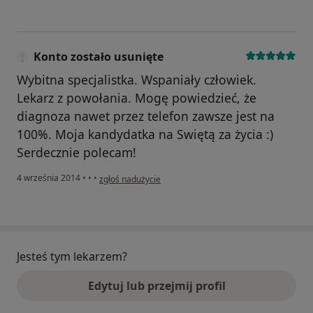
Konto zostało usunięte
Wybitna specjalistka. Wspaniały człowiek.
Lekarz z powołania. Mogę powiedzieć, że
diagnoza nawet przez telefon zawsze jest na
100%. Moja kandydatka na Swiętą za życia :)
Serdecznie polecam!
w opinii użytkownika Konto zostało usunięte
4 września 2014
•
•
•
zgłoś nadużycie
Jesteś tym lekarzem?
Edytuj lub przejmij profil