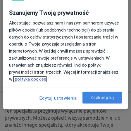
Gabinet Lekarski
Jaworowa 2,
56-120
Brzeg Dolny
Szanujemy Twoją prywatność
Akceptując, pozwalasz nam i naszym partnerom używać
Powiększ mapę
otwiera się w nowej karcie
plików cookie (lub podobnych technologii) do zbierania
danych do celów statystycznych i dostarczania treści w
Dostępność
W tym gabinecie nie można umawiać wizyt przez
oparciu o Twoje zwyczaje przeglądania stron
internet
internetowych. W każdej chwili możesz sprawdzić i
Co mam zrobić w tej sytuacji?
zaktualizować swoje preferencje w ustawieniach. W
ustawieniach znajdziesz również linki do polityk
prywatności stron trzecich. Więcej informacji znajdziesz
Pokaż więcej
w
polityka cookies
o adresie
Zaakceptuj
Edytuj ustawienia
Ubezpieczenia - brak akceptowanych
Ten specjalista przyjmuje wyłącznie pacjentów
prywatnych. Możesz opłacić wizytę samodzielnie lub
znaleźć innego specjalistę, który akceptuje Twoje