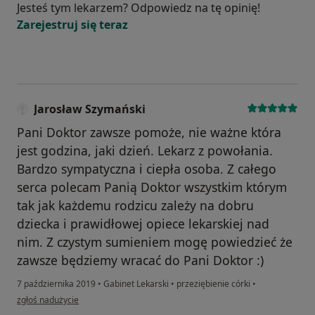
Jesteś tym lekarzem? Odpowiedz na tę opinię!
Zarejestruj się teraz
Jarosław Szymański
Pani Doktor zawsze pomoże, nie ważne która
jest godzina, jaki dzień. Lekarz z powołania.
Bardzo sympatyczna i ciepła osoba. Z całego
serca polecam Panią Doktor wszystkim którym
tak jak każdemu rodzicu zależy na dobru
dziecka i prawidłowej opiece lekarskiej nad
nim. Z czystym sumieniem mogę powiedzieć że
zawsze będziemy wracać do Pani Doktor :)
7 października 2019
•
Gabinet Lekarski
•
przeziębienie córki
•
w opinii użytkownika Jarosław Szymański
zgłoś nadużycie