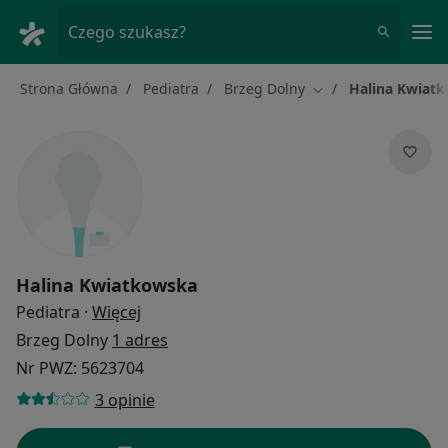
Me
Czego szukasz?
Strona Główna
Pediatra
Brzeg Dolny
Halina Kwiat
Zmień miasto
Halina Kwiatkowska
O specjalizacjach
Pediatra
·
Więcej
Brzeg Dolny
1 adres
Nr PWZ: 5623704
3 opinie