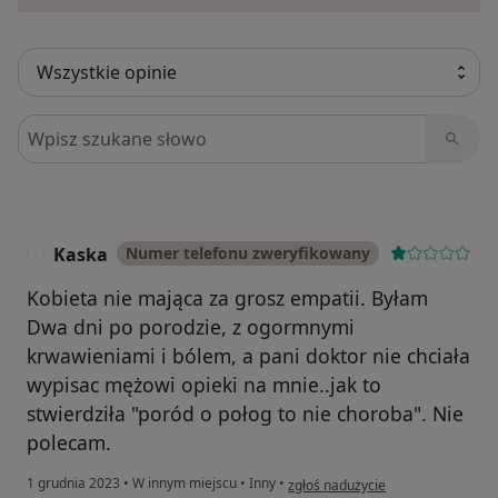
Szukaj w opiniach
Kaska
Numer telefonu zweryfikowany
K
Kobieta nie mająca za grosz empatii. Byłam
Dwa dni po porodzie, z ogormnymi
krwawieniami i bólem, a pani doktor nie chciała
wypisac mężowi opieki na mnie..jak to
stwierdziła "poród o połog to nie choroba". Nie
polecam.
w opinii użytkownika Kaska
1 grudnia 2023
•
W innym miejscu
•
Inny
•
zgłoś nadużycie