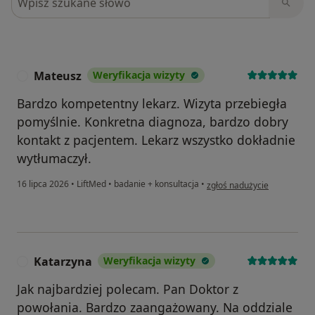
Mateusz
Weryfikacja wizyty
M
Bardzo kompetentny lekarz. Wizyta przebiegła
pomyślnie. Konkretna diagnoza, bardzo dobry
kontakt z pacjentem. Lekarz wszystko dokładnie
wytłumaczył.
w opinii użytkownika Mateu
16 lipca 2026
•
LiftMed
•
badanie + konsultacja
•
zgłoś nadużycie
Katarzyna
Weryfikacja wizyty
K
Jak najbardziej polecam. Pan Doktor z
powołania. Bardzo zaangażowany. Na oddziale