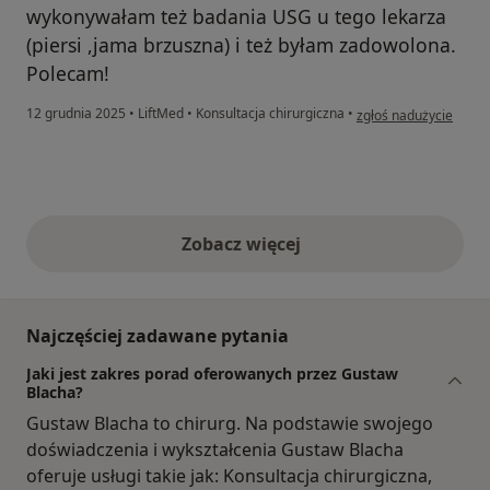
wykonywałam też badania USG u tego lekarza
(piersi ,jama brzuszna) i też byłam zadowolona.
Polecam!
w opinii użytkownika 
12 grudnia 2025
•
LiftMed
•
Konsultacja chirurgiczna
•
zgłoś nadużycie
Zobacz więcej
opinie powyżej
Najczęściej zadawane pytania
Jaki jest zakres porad oferowanych przez Gustaw
Blacha?
Gustaw Blacha to chirurg. Na podstawie swojego
doświadczenia i wykształcenia Gustaw Blacha
oferuje usługi takie jak: Konsultacja chirurgiczna,