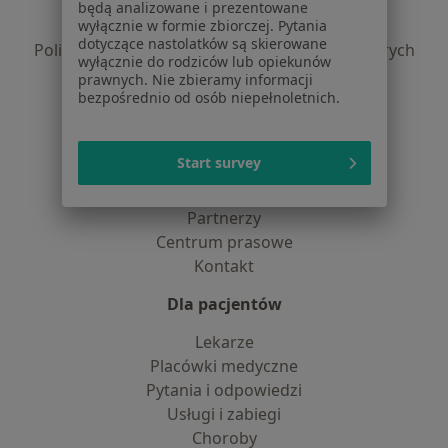
Polityka prywatności pacjentów
będą analizowane i prezentowane
Polityka prywatności profesjonalistów
wyłącznie w formie zbiorczej. Pytania
dotyczące nastolatków są skierowane
Polityka prywatności dla profesjonalistów, których
wyłącznie do rodziców lub opiekunów
dane pozyskaliśmy samodzielnie
prawnych. Nie zbieramy informacji
Polityka cookies
bezpośrednio od osób niepełnoletnich.
Jak działają wyniki wyszukiwania
Dostępność
Start survey
O nas
Praca
Rekrutujemy!
Partnerzy
Centrum prasowe
Kontakt
Dla pacjentów
Lekarze
Placówki medyczne
Pytania i odpowiedzi
Usługi i zabiegi
Choroby