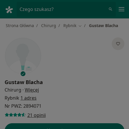
Me
Czego szukasz?
Strona Główna
Chirurg
Rybnik
Gustaw Blacha
Zmień miasto
Gustaw Blacha
O specjalizacjach
Chirurg
·
Więcej
Rybnik
1 adres
Nr PWZ: 2894071
21 opinii