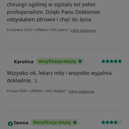
chirurgii ogólnej w szpitalu też pełen
profesjonalizm. Dzięki Panu Doktorowi
odzyskałam zdrowie i chęć do życia.
w opinii użytkownika Katarzyna
8 czerwca 2026
•
LiftMed
•
USG piersi
•
zgłoś nadużycie
Karolina
Weryfikacja wizyty
K
Wszystko ok, lekarz miły i wszystko wyjaśnia
dokladnie. :)
w opinii użytkownika Karolina
6 maja 2026
•
LiftMed
•
USG doppler
•
zgłoś nadużycie
Iwona
Weryfikacja wizyty
I