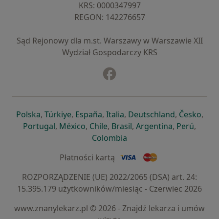
KRS: ⁠0000347997
REGON: ⁠142276657
Sąd Rejonowy dla m.st. Warszawy w Warszawie XII
Wydział Gospodarczy KRS
Facebook
otwiera się w nowej karcie
otwiera się w nowej karcie
otwiera się w nowej karcie
otwiera się w nowej karcie
otwiera się w nowej karci
otwiera się
otwi
Polska
,
Türkiye
,
España
,
Italia
,
Deutschland
,
Česko
,
otwiera się w nowej karcie
otwiera się w nowej karcie
otwiera się w nowej karcie
otwiera się w nowej kar
otwiera się 
otwier
Portugal
,
México
,
Chile
,
Brasil
,
Argentina
,
Perú
,
otwiera się w nowej karc
Colombia
Płatności kartą
ROZPORZĄDZENIE (UE) 2022/2065 (DSA) art. 24:
15.395.179 użytkowników/miesiąc - Czerwiec 2026
www.znanylekarz.pl © 2026 - Znajdź lekarza i umów