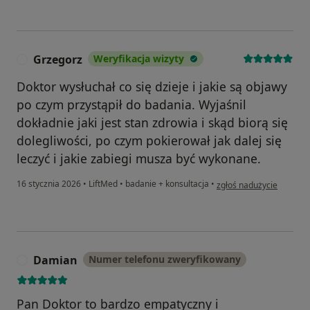
Grzegorz
Weryfikacja wizyty
G
Doktor wysłuchał co się dzieje i jakie są objawy
po czym przystąpił do badania. Wyjaśnil
dokładnie jaki jest stan zdrowia i skąd biorą się
dolegliwości, po czym pokierował jak dalej się
leczyć i jakie zabiegi musza być wykonane.
w opinii użytkownika Gr
16 stycznia 2026
•
LiftMed
•
badanie + konsultacja
•
zgłoś nadużycie
Damian
Numer telefonu zweryfikowany
D
Pan Doktor to bardzo empatyczny i