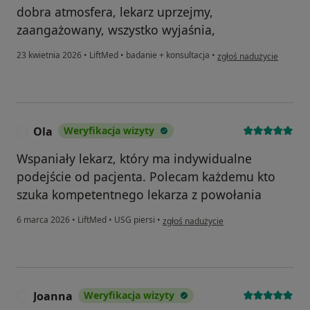
dobra atmosfera, lekarz uprzejmy,
zaangażowany, wszystko wyjaśnia,
w opinii użytkownika Iw
23 kwietnia 2026
•
LiftMed
•
badanie + konsultacja
•
zgłoś nadużycie
Ola
Weryfikacja wizyty
O
Wspaniały lekarz, który ma indywidualne
podejście od pacjenta. Polecam każdemu kto
szuka kompetentnego lekarza z powołania
w opinii użytkownika Ola
6 marca 2026
•
LiftMed
•
USG piersi
•
zgłoś nadużycie
Joanna
Weryfikacja wizyty
J