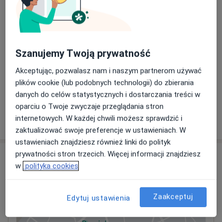
USG doppler
190 zł
Szczegóły
Szanujemy Twoją prywatność
USG jamy brzusznej
350 zł
Szczegóły
Akceptując, pozwalasz nam i naszym partnerom używać
plików cookie (lub podobnych technologii) do zbierania
+ 2 usługi
danych do celów statystycznych i dostarczania treści w
oparciu o Twoje zwyczaje przeglądania stron
internetowych. W każdej chwili możesz sprawdzić i
W jaki sposób ustalane są ceny?
zaktualizować swoje preferencje w ustawieniach. W
ustawieniach znajdziesz również linki do polityk
prywatności stron trzecich. Więcej informacji znajdziesz
Adres
w
polityka cookies
LiftMed
Cegielniana 14,
44-200
Rybnik
Zaakceptuj
Edytuj ustawienia