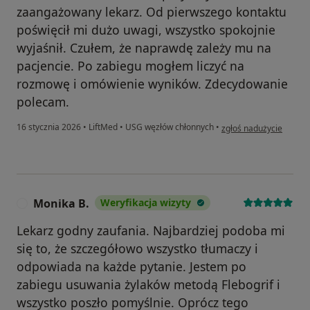
zaangażowany lekarz. Od pierwszego kontaktu
poświęcił mi dużo uwagi, wszystko spokojnie
wyjaśnił. Czułem, że naprawdę zależy mu na
pacjencie. Po zabiegu mogłem liczyć na
rozmowę i omówienie wyników. Zdecydowanie
polecam.
w opinii użytkownika 
16 stycznia 2026
•
LiftMed
•
USG węzłów chłonnych
•
zgłoś nadużycie
Monika B.
Weryfikacja wizyty
M
Lekarz godny zaufania. Najbardziej podoba mi
się to, że szczegółowo wszystko tłumaczy i
odpowiada na każde pytanie. Jestem po
zabiegu usuwania żylaków metodą Flebogrif i
wszystko poszło pomyślnie. Oprócz tego