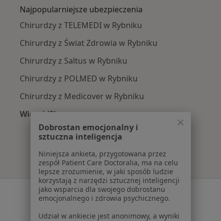
Najpopularniejsze ubezpieczenia
Chirurdzy z TELEMEDI w Rybniku
Chirurdzy z Świat Zdrowia w Rybniku
Chirurdzy z Saltus w Rybniku
Chirurdzy z POLMED w Rybniku
Chirurdzy z Medicover w Rybniku
Więcej (2)
Więcej w kategorii: Najpopularniejsze ubezpie
Dobrostan emocjonalny i
sztuczna inteligencja
Niniejsza ankieta, przygotowana przez
zespół Patient Care Doctoralia, ma na celu
lepsze zrozumienie, w jaki sposób ludzie
korzystają z narzędzi sztucznej inteligencji
jako wsparcia dla swojego dobrostanu
Serwis
emocjonalnego i zdrowia psychicznego.
Regulamin
Udział w ankiecie jest anonimowy, a wyniki