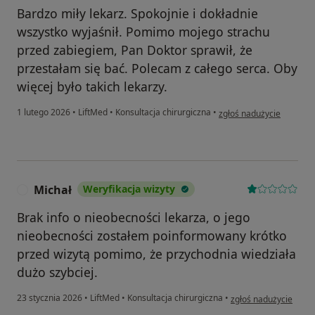
Bardzo miły lekarz. Spokojnie i dokładnie
wszystko wyjaśnił. Pomimo mojego strachu
przed zabiegiem, Pan Doktor sprawił, że
przestałam się bać. Polecam z całego serca. Oby
więcej było takich lekarzy.
w opinii użytkownika Joa
1 lutego 2026
•
LiftMed
•
Konsultacja chirurgiczna
•
zgłoś nadużycie
Michał
Weryfikacja wizyty
M
Brak info o nieobecności lekarza, o jego
nieobecności zostałem poinformowany krótko
przed wizytą pomimo, że przychodnia wiedziała
dużo szybciej.
w opinii użytkownika 
23 stycznia 2026
•
LiftMed
•
Konsultacja chirurgiczna
•
zgłoś nadużycie